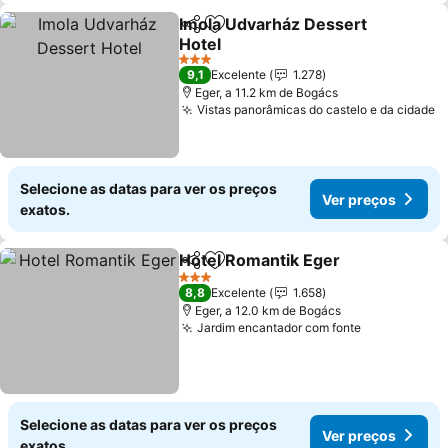
Imola Udvarház Dessert
Partilhar
Adicionar aos favoritos
Hotel
3 Estrelas
9,1
Excelente
1.278
Eger, a 11.2 km de Bogács
Vistas panorâmicas do castelo e da cidade
Selecione as datas para ver os preços
Ver preços
exatos.
Hotel Romantik Eger
Partilhar
Adicionar aos favoritos
3 Estrelas
8,8
Excelente
1.658
Eger, a 12.0 km de Bogács
Jardim encantador com fonte
Selecione as datas para ver os preços
Ver preços
exatos.