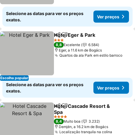
Selecione as datas para ver os preços
Ver preços
exatos.
Hotel Eger & Park
Partilhar
Adicionar aos favoritos
3 Estrelas
8,8
Excelente
6.584
Eger, a 11.6 km de Bogács
Quartos da ala Park em estilo barroco
Escolha popular
Selecione as datas para ver os preços
Ver preços
exatos.
Hotel Cascade Resort &
Partilhar
Adicionar aos favoritos
Spa
4 Estrelas
8,4
Muito boa
3.232
Demjén, a 16.2 km de Bogács
Localização tranquila na colina