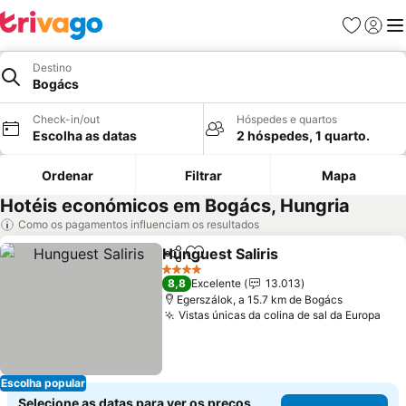
Favoritos
Iniciar
Me
Destino
Bogács
Check-in/out
Hóspedes e quartos
Escolha as datas
2 hóspedes, 1 quarto.
Ordenar
Filtrar
Mapa
Hotéis económicos em Bogács, Hungria
Como os pagamentos influenciam os resultados
Hunguest Saliris
Partilhar
Adicionar aos favoritos
4 Estrelas
8,8
Excelente
13.013
Egerszálok, a 15.7 km de Bogács
Vistas únicas da colina de sal da Europa
Escolha popular
Selecione as datas para ver os preços