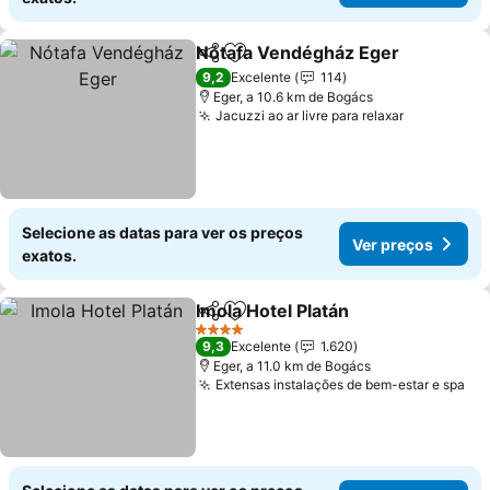
Nótafa Vendégház Eger
Partilhar
Adicionar aos favoritos
9,2
Excelente
114
Eger, a 10.6 km de Bogács
Jacuzzi ao ar livre para relaxar
Selecione as datas para ver os preços
Ver preços
exatos.
Imola Hotel Platán
Partilhar
Adicionar aos favoritos
4 Estrelas
9,3
Excelente
1.620
Eger, a 11.0 km de Bogács
Extensas instalações de bem-estar e spa