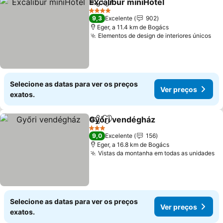
Excalibur miniHotel
Partilhar
Adicionar aos favoritos
4 Estrelas
9,3
Excelente
902
Eger, a 11.4 km de Bogács
Elementos de design de interiores únicos
Selecione as datas para ver os preços
Ver preços
exatos.
Győri vendégház
Partilhar
Adicionar aos favoritos
3 Estrelas
9,0
Excelente
156
Eger, a 16.8 km de Bogács
Vistas da montanha em todas as unidades
Selecione as datas para ver os preços
Ver preços
exatos.