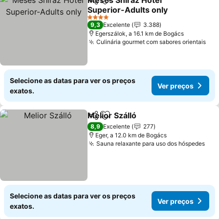
Mesés Shiraz Hotel
Partilhar
Adicionar aos favoritos
Superior-Adults only
4 Estrelas
9,3
Excelente
3.388
Egerszálok, a 16.1 km de Bogács
Culinária gourmet com sabores orientais
Selecione as datas para ver os preços
Ver preços
exatos.
Melior Szálló
Partilhar
Adicionar aos favoritos
8,9
Excelente
277
Eger, a 12.0 km de Bogács
Sauna relaxante para uso dos hóspedes
Selecione as datas para ver os preços
Ver preços
exatos.