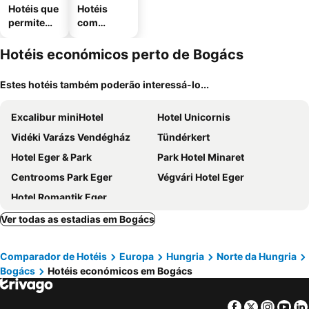
Hotéis que
Hotéis
permitem
com
animais
estaciona
mento
Hotéis económicos perto de Bogács
Estes hotéis também poderão interessá-lo...
Excalibur miniHotel
Hotel Unicornis
Vidéki Varázs Vendégház
Tündérkert
Hotel Eger & Park
Park Hotel Minaret
Centrooms Park Eger
Végvári Hotel Eger
Hotel Romantik Eger
Ver todas as estadias em Bogács
Comparador de Hotéis
Europa
Hungria
Norte da Hungria
Bogács
Hotéis económicos em Bogács
Facebook
Twitter
Insta
Yo