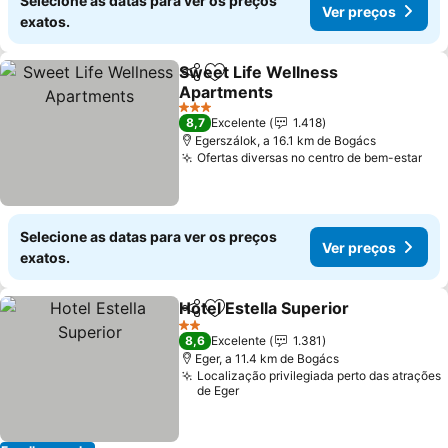
Selecione as datas para ver os preços
Ver preços
exatos.
Sweet Life Wellness
Partilhar
Adicionar aos favoritos
Apartments
3 Estrelas
8,7
Excelente
1.418
Egerszálok, a 16.1 km de Bogács
Ofertas diversas no centro de bem-estar
Selecione as datas para ver os preços
Ver preços
exatos.
Hotel Estella Superior
Partilhar
Adicionar aos favoritos
2 Estrelas
8,6
Excelente
1.381
Eger, a 11.4 km de Bogács
Localização privilegiada perto das atrações
de Eger