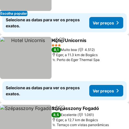
Escolha popular
Selecione as datas para ver os preços
Ver preços
exatos.
Hotel Unicornis
Partilhar
Adicionar aos favoritos
3 Estrelas
8,1
Muito boa
4.512
Eger, a 11.3 km de Bogács
Perto do Eger Thermal Spa
Selecione as datas para ver os preços
Ver preços
exatos.
Szépasszony Fogadó
Partilhar
Adicionar aos favoritos
8,5
Excelente
1.061
Eger, a 12.7 km de Bogács
Terraço com vistas panorâmicas