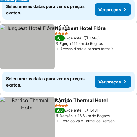
Selecione as datas para ver os preços
Ver preços
exatos.
Hunguest Hotel Flóra
Partilhar
Adicionar aos favoritos
4 Estrelas
8,5
Excelente
1.986
Eger, a 11.1 km de Bogács
Acesso direto a banhos termais
Selecione as datas para ver os preços
Ver preços
exatos.
Barrico Thermal Hotel
Partilhar
Adicionar aos favoritos
4 Estrelas
9,0
Excelente
1.481
Demjén, a 16.6 km de Bogács
Perto do Vale Termal de Demjén