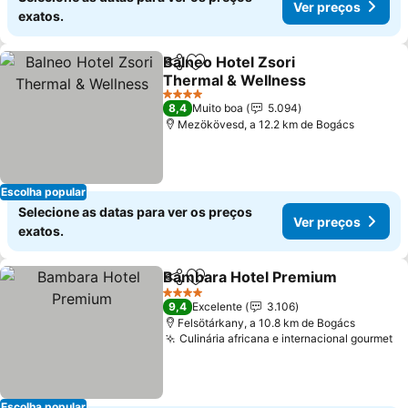
Ver preços
exatos.
Balneo Hotel Zsori
Partilhar
Adicionar aos favoritos
Thermal & Wellness
4 Estrelas
8,4
Muito boa
5.094
Mezökövesd, a 12.2 km de Bogács
Escolha popular
Selecione as datas para ver os preços
Ver preços
exatos.
Bambara Hotel Premium
Partilhar
Adicionar aos favoritos
4 Estrelas
9,4
Excelente
3.106
Felsötárkany, a 10.8 km de Bogács
Culinária africana e internacional gourmet
Escolha popular