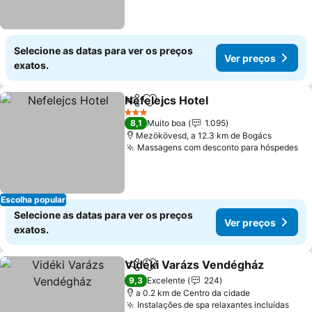
Selecione as datas para ver os preços
Ver preços
exatos.
Nefelejcs Hotel
Partilhar
Adicionar aos favoritos
3 Estrelas
8,1
Muito boa
1.095
Mezökövesd, a 12.3 km de Bogács
Massagens com desconto para hóspedes
Escolha popular
Selecione as datas para ver os preços
Ver preços
exatos.
Vidéki Varázs Vendégház
Partilhar
Adicionar aos favoritos
9,3
Excelente
224
a 0.2 km de Centro da cidade
Instalações de spa relaxantes incluídas