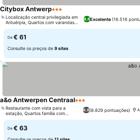
Citybox Antwerp
3 Estrelas
Localização central privilegiada em
Excelente
(16.516 pont
8,6
Antuérpia, Quartos com varandas
privativas
€ 61
De
Consulte os preços de
9 sites
a&o Antwerpen Centraal
3 Estrelas
Restaurante com vista para a
(8.829 pontuações)
6,8
A
estação, Quartos família com
beliches
€ 63
De
Consulte os preços de
11 sites