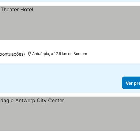
 pontuações)
Antuérpia, a 17.6 km de Bornem
Ver pr
as