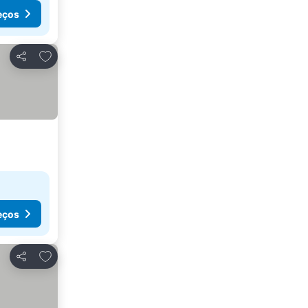
eços
Adicionar aos favoritos
Partilhar
eços
Adicionar aos favoritos
Partilhar