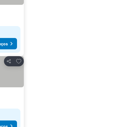
eços
Adicionar aos favoritos
Partilhar
eços