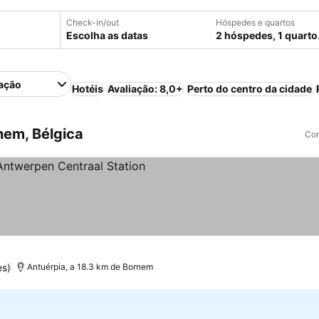
Check-in/out
Hóspedes e quartos
Escolha as datas
2 hóspedes, 1 quarto
ação
Hotéis
Avaliação: 8,0+
Perto do centro da cidade
em, Bélgica
Com
as
es)
Antuérpia, a 18.3 km de Bornem