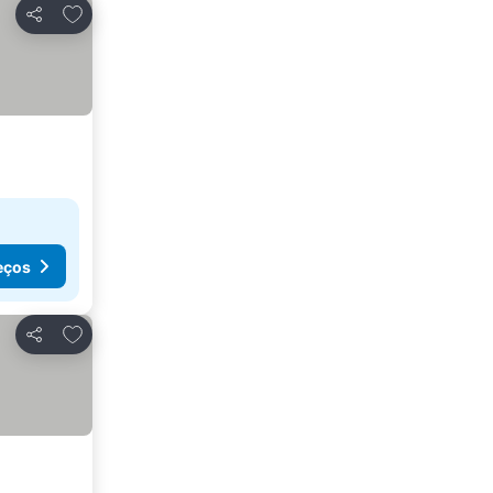
Adicionar aos favoritos
Partilhar
eços
Adicionar aos favoritos
Partilhar