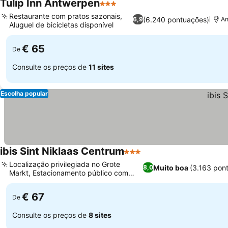
Tulip Inn Antwerpen
3 Estrelas
Restaurante com pratos sazonais,
(6.240 pontuações)
6,9
An
Aluguel de bicicletas disponível
€ 65
De
Consulte os preços de
11 sites
Escolha popular
ibis Sint Niklaas Centrum
3 Estrelas
Localização privilegiada no Grote
Muito boa
(3.163 pon
8,0
Markt, Estacionamento público com
preço especial
€ 67
De
Consulte os preços de
8 sites