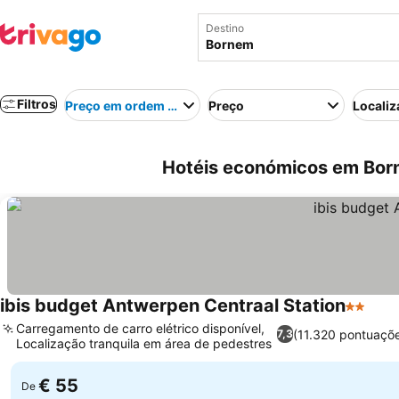
Destino
Filtros
Preço em ordem crescente
Preço
Localiz
Hotéis económicos em Born
ibis budget Antwerpen Centraal Station
2 Estrel
Carregamento de carro elétrico disponível,
(11.320 pontuaçõ
7,3
Localização tranquila em área de pedestres
€ 55
De