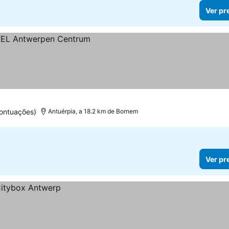
Ver pr
pontuações)
Antuérpia, a 18.2 km de Bornem
Ver pr