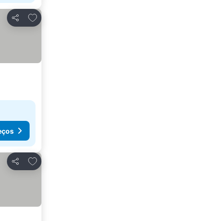
Adicionar aos favoritos
Partilhar
eços
Adicionar aos favoritos
Partilhar