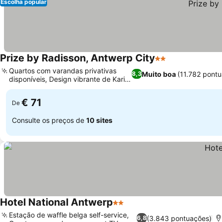
Escolha popular
Prize by Radisson, Antwerp City
2 Estrelas
Quartos com varandas privativas
Muito boa
(11.782 pont
8,3
disponíveis, Design vibrante de Karim
Rashid
€ 71
De
Consulte os preços de
10 sites
Hotel National Antwerp
2 Estrelas
Estação de waffle belga self-service,
(3.843 pontuações)
6,8