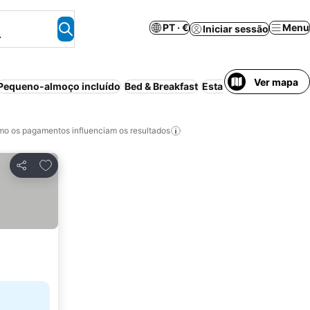
PT · €
Menu
Iniciar sessão
.
Ver mapa
Pequeno-almoço incluído
Bed & Breakfast
Estacionamento
Casa/
o os pagamentos influenciam os resultados
Adicionar aos favoritos
Partilhar