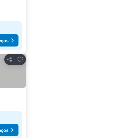
eços
Adicionar aos favoritos
Partilhar
eços