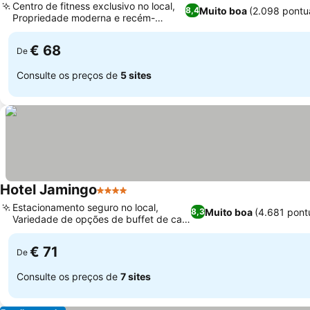
Centro de fitness exclusivo no local,
Muito boa
(2.098 pontu
8,4
Propriedade moderna e recém-
inaugurada
€ 68
De
Consulte os preços de
5 sites
Hotel Jamingo
4 Estrelas
Estacionamento seguro no local,
Muito boa
(4.681 pont
8,3
Variedade de opções de buffet de café
da manhã
€ 71
De
Consulte os preços de
7 sites