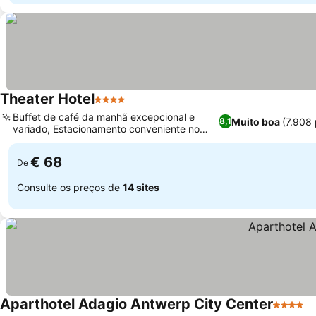
Theater Hotel
4 Estrelas
Buffet de café da manhã excepcional e
Muito boa
(7.908
8,1
variado, Estacionamento conveniente no
local com desconto
€ 68
De
Consulte os preços de
14 sites
Aparthotel Adagio Antwerp City Center
4 Estrel