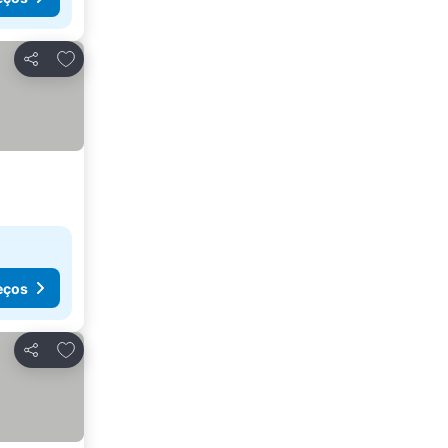
Adicionar aos favoritos
Partilhar
eços
Adicionar aos favoritos
Partilhar