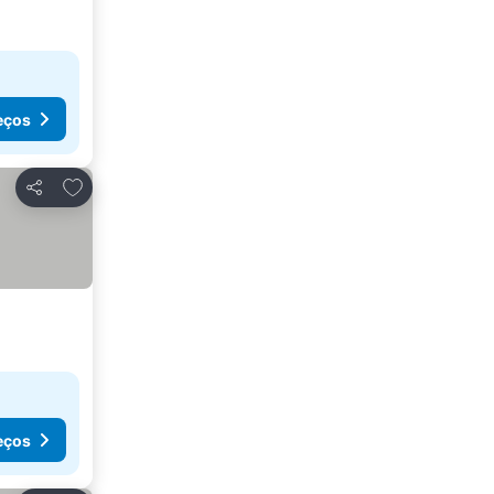
eços
Adicionar aos favoritos
Partilhar
eços