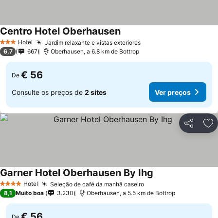
Centro Hotel Oberhausen
Ver preços
Hotel
Jardim relaxante e vistas exteriores
Ver preços
3 Estrelas
6,7
667
Oberhausen, a 6.8 km de Bottrop
€ 56
De
Consulte os preços de
2 sites
Ver preços
Partilhar
Ad
Garner Hotel Oberhausen By Ihg
Ver preços
Hotel
Seleção de café da manhã caseiro
Ver preços
4 Estrelas
8,1
Muito boa
3.230
Oberhausen, a 5.5 km de Bottrop
€ 56
De