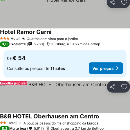
Partilhar
Ad
Hotel Ramor Garni
Ver preços
Hotel
Quartos com vista para o jardim
Ver preços
3 Estrelas
9,0
Excelente
5.280
Duisburg, a 19.6 km de Bottrop
€ 54
De
Consulte os preços de
11 sites
Ver preços
Escolha popular
Partilhar
Ad
B&B HOTEL Oberhausen am Centro
Ver preços
Hotel
A poucos passos do maior shopping da Europa
Ver preços
2 Estrelas
8,2
Muito boa
5.917
Oberhausen, a 3.7 km de Bottrop