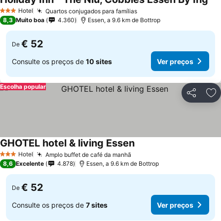
Ver
Hotel
Quartos conjugados para famílias
Ver preços
3 Estrelas
8,3
Muito boa
4.360
Essen, a 9.6 km de Bottrop
€ 52
De
Consulte os preços de
10 sites
Ver preços
Escolha popular
Partilhar
Ad
GHOTEL hotel & living Essen
Ver preços
Hotel
Amplo buffet de café da manhã
Ver preços
3 Estrelas
8,6
Excelente
4.878
Essen, a 9.6 km de Bottrop
€ 52
De
Consulte os preços de
7 sites
Ver preços