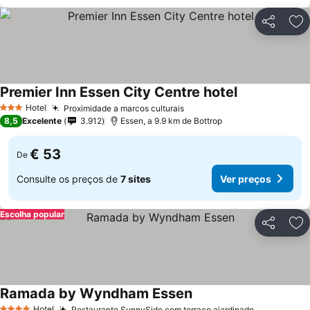
Partilhar
Ad
Premier Inn Essen City Centre hotel
Ver preços
Hotel
Proximidade a marcos culturais
Ver preços
3 Estrelas
8,5
Excelente
3.912
Essen, a 9.9 km de Bottrop
€ 53
De
Consulte os preços de
7 sites
Ver preços
Escolha popular
Partilhar
Ad
Ramada by Wyndham Essen
Ver preços
Hotel
Restaurante SunnySide com terraço ajardinado