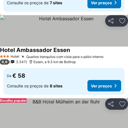
Consulte os preços de
7 sites
Ver preços
Partilhar
Ad
Hotel Ambassador Essen
Ver preços
Hotel
Quartos tranquilos com vista para o pátio interno
Ver preços
3 Estrelas
6,6
3.347
Essen, a 9.3 km de Bottrop
€ 58
De
Consulte os preços de
8 sites
Ver preços
Escolha popular
Partilhar
Ad