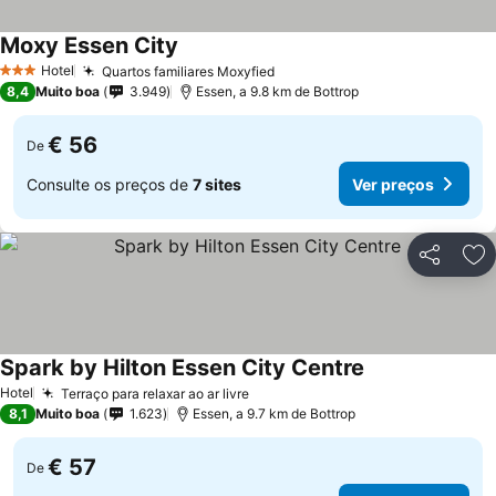
Moxy Essen City
Ver preços
Hotel
Quartos familiares Moxyfied
Ver preços
3 Estrelas
8,4
Muito boa
3.949
Essen, a 9.8 km de Bottrop
€ 56
De
Consulte os preços de
7 sites
Ver preços
Partilhar
Ad
Spark by Hilton Essen City Centre
Ver preços
Hotel
Terraço para relaxar ao ar livre
Ver preços
8,1
Muito boa
1.623
Essen, a 9.7 km de Bottrop
€ 57
De