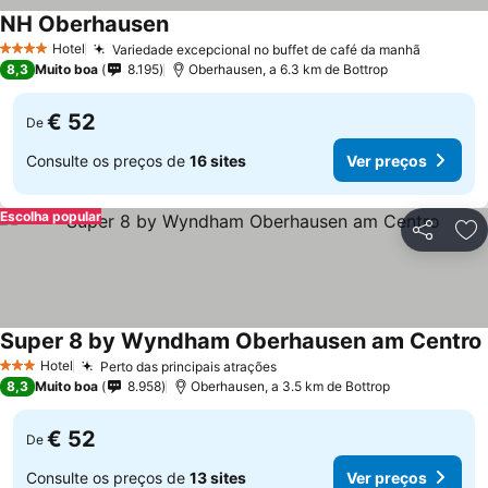
NH Oberhausen
Ver preços
Hotel
Variedade excepcional no buffet de café da manhã
Ver pre
4 Estrelas
8,3
Muito boa
8.195
Oberhausen, a 6.3 km de Bottrop
€ 52
De
Consulte os preços de
16 sites
Ver preços
Escolha popular
Partilhar
Ad
Super 8 by Wyndham Oberhausen am Centro
Hotel
Perto das principais atrações
Ver preços
3 Estrelas
8,3
Muito boa
8.958
Oberhausen, a 3.5 km de Bottrop
€ 52
De
Consulte os preços de
13 sites
Ver preços