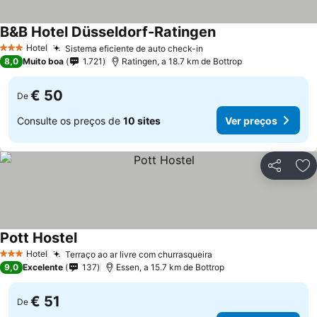
B&B Hotel Düsseldorf-Ratingen
Ver preços
Hotel
Sistema eficiente de auto check-in
Ver preços
3 Estrelas
8,0
Muito boa
1.721
Ratingen, a 18.7 km de Bottrop
€ 50
De
Consulte os preços de
10 sites
Ver preços
Partilhar
Ad
Pott Hostel
Ver preços
Hotel
Terraço ao ar livre com churrasqueira
Ver preços
3 Estrelas
9,0
Excelente
137
Essen, a 15.7 km de Bottrop
€ 51
De