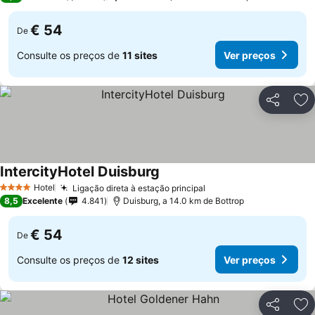
€ 54
De
Consulte os preços de
11 sites
Ver preços
Partilhar
Ad
IntercityHotel Duisburg
Ver preços
Hotel
Ligação direta à estação principal
Ver preços
4 Estrelas
8,5
Excelente
4.841
Duisburg, a 14.0 km de Bottrop
€ 54
De
Consulte os preços de
12 sites
Ver preços
Partilhar
Ad