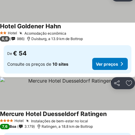
Hotel Goldener Hahn
Ver preços
Hotel
Acomodação econômica
Ver preços
2 Estrelas
6,6
986
Duisburg, a 13.9 km de Bottrop
€ 54
De
Consulte os preços de
10 sites
Ver preços
Partilhar
Ad
Mercure Hotel Duesseldorf Ratingen
Ver preços
Hotel
Instalações de bem-estar no local
Ver preços
4 Estrelas
7,6
Boa
3.179
Ratingen, a 18.8 km de Bottrop