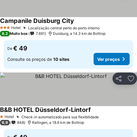
Campanile Duisburg City
Ver preços
Hotel
Localização central perto do porto interno
Ver preços
3 Estrelas
8,2
Muito boa
7.691
Duisburg, a 14.3 km de Bottrop
€ 49
De
Consulte os preços de
10 sites
Ver preços
Partilhar
Ad
B&B HOTEL Düsseldorf-Lintorf
Ver preços
Hotel
Check-in automatizado para sua flexibilidade
Ver preços
1 Estrelas
6,9
848
Ratingen, a 18.6 km de Bottrop