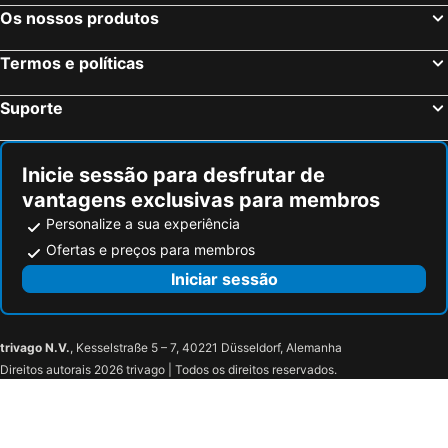
NH Oberhausen
B&B HOTEL Essen-Nord
Os nossos produtos
Ramada by Wyndham Essen
Holiday Inn - The Niu, Cobbles Essen By Ihg
Termos e políticas
B&B Hotel Mülheim an der Ruhr
Hotel Hoffmann
Brunnen Hotel
ATLANTIC Congress Hotel Essen
Suporte
Hotel Cityroom
ibis budget Duisburg City am Innenhafen
Hotel Regent
Schlosshotel Hugenpoet
Inicie sessão para desfrutar de
Hotel Ramor Garni
Four Points Flex by Sheraton Bochum
vantagens exclusivas para membros
Parkhotel Oberhausen
Garner Hotel Oberhausen By Ihg
Personalize a sua experiência
Hotel Rhein-Ruhr Bottrop
Super 8 by Wyndham Oberhausen am Centro
Ofertas e preços para membros
Holiday Inn Express Oberhausen By Ihg
Chillten Bottrop
Iniciar sessão
Kispet Deluxe Hotel
Hotel am Schloss Borbeck
Hotel Wilhelmshöhe
Hotel Yans
trivago N.V.
, Kesselstraße 5 – 7, 40221 Düsseldorf, Alemanha
TM Apart Hotel Essen
elaya hotel oberhausen, Trademark Collection by Wyndham
Direitos autorais 2026 trivago | Todos os direitos reservados.
Hotel Residenz Oberhausen
Hotel Schmachtendorf
Rüttenscheider Stern
Hotel Alt Westerholt