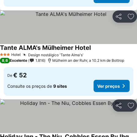
Partilhar
Ad
Tante ALMA's Mülheimer Hotel
Ver preços
Hotel
Design nostálgico 'Tante Alma's'
Ver preços
3 Estrelas
8,6
Excelente
1.816
Mülheim an der Ruhr, a 10.2 km de Bottrop
€ 52
De
Consulte os preços de
9 sites
Ver preços
Partilhar
Ad
Holiday Inn - The Niu, Cobbles Essen By Ihg