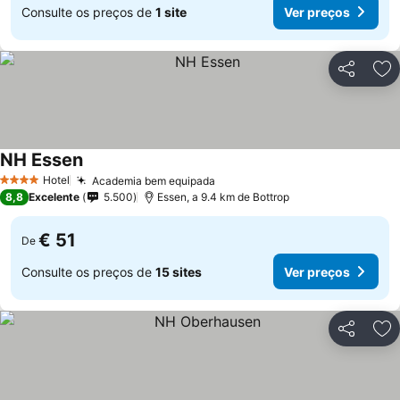
Consulte os preços de
1 site
Ver preços
Partilhar
Ad
NH Essen
Ver preços
Hotel
Academia bem equipada
Ver preços
4 Estrelas
8,8
Excelente
5.500
Essen, a 9.4 km de Bottrop
€ 51
De
Consulte os preços de
15 sites
Ver preços
Partilhar
Ad