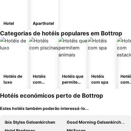
Hotel
Aparthotel
Categorias de hotéis populares em Bottrop
Hotéis de
Hotéis
Hotéis que
Hotéis
Hoté
luxo
com
permitem
com spa
com
piscinas
animais
esta
ment
Hotéis económicos perto de Bottrop
Estes hotéis também poderão interessá-lo...
ibis Styles Gelsenkirchen
Good Morning Gelsenkirchen City
Hotel Bredeney
NH Essen