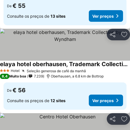
€ 55
De
Consulte os preços de
13 sites
Ver preços
Partilhar
Ad
elaya hotel oberhausen, Trademark Collection by Wyndham
Ver preços
Hotel
Seleção generosa de café da manhã
Ver preços
3 Estrelas
8,4
Muito boa
7.239
Oberhausen, a 6.8 km de Bottrop
€ 56
De
Consulte os preços de
12 sites
Ver preços
Partilhar
Ad