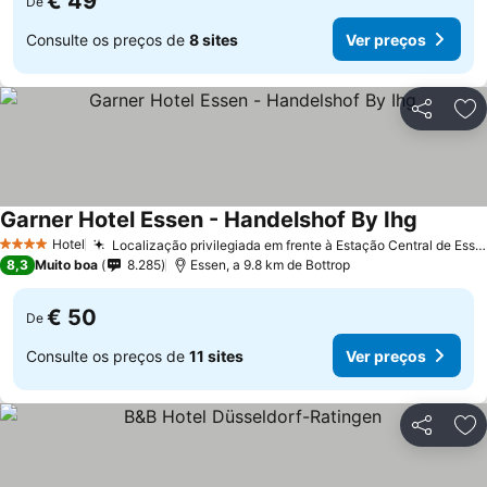
€ 49
De
Consulte os preços de
8 sites
Ver preços
Partilhar
Ad
Garner Hotel Essen - Handelshof By Ihg
Ver pre
Hotel
Localização privilegiada em frente à Estação Central de Essen
4 Estrelas
8,3
Muito boa
8.285
Essen, a 9.8 km de Bottrop
€ 50
De
Consulte os preços de
11 sites
Ver preços
Partilhar
Ad