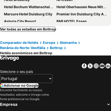
Hotel Bochum Wattenscheid Affiliated by Meliá
Hotel Oberhausen Neue Mitte Affiliated by Meliá
Mercure Hotel Duisburg City
Premier Inn Duisburg City Altstadt
Astoria City Resort
B&B HOTEL Essen
Garner Hotel Essen - Handelshof By Ihg
B&B HOTEL Essen-Hbf
Ver todas as estadias em Bottrop
Garner Hotel Essen - Messe By Ihg
IntercityHotel Duisburg
Comparador de Hotéis
Europa
Alemanha
FOUR Essen City Centre
Campanile Duisburg City
Renânia do Norte-Vestfália
Bottrop
Hotel Ambassador Essen
Trip Inn Living & Suites
Hotéis económicos em Bottrop
Premier Inn Essen City Centre hotel
Mercure Hotel Plaza Essen
B&B HOTEL Oberhausen am Centro
McDreams Essen-City
Facebook
Twitter
Insta
Yo
Selecione o seu país
Boutique Essen City
GHOTEL hotel & living Essen
Luise City - An Der Philharmonie
Tante ALMA's Mülheimer Hotel
Adicionar no Google
B&B HOTEL Duisburg Hbf-Nord
Van der Valk Hotel Gladbeck
Encontre facilmente os nossos
Residence Inn By Marriott Essen City
Best Western Hotel im Forum Mülheim
resultados: adicione o trivago como
fonte preferencial no Google.
Parkhotel Essen
Arena Hotel
Empresa
Hotel Goldener Hahn
B&B Hotel Düsseldorf-Ratingen