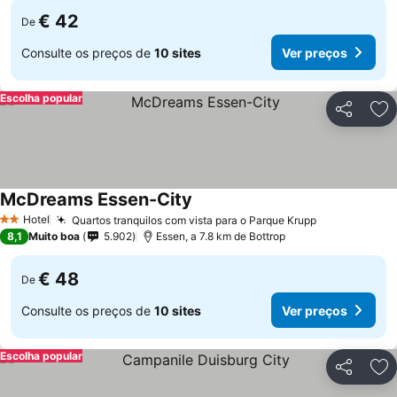
€ 42
De
Consulte os preços de
10 sites
Ver preços
Escolha popular
Partilhar
Ad
McDreams Essen-City
Ver preços
Hotel
Quartos tranquilos com vista para o Parque Krupp
Ver preços
2 Estrelas
8,1
Muito boa
5.902
Essen, a 7.8 km de Bottrop
€ 48
De
Consulte os preços de
10 sites
Ver preços
Escolha popular
Partilhar
Ad