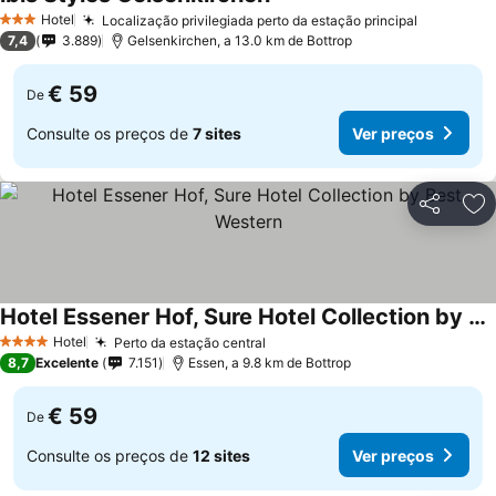
Ver preços
Hotel
Localização privilegiada perto da estação principal
Ver preç
3 Estrelas
7,4
3.889
Gelsenkirchen, a 13.0 km de Bottrop
€ 59
De
Consulte os preços de
7 sites
Ver preços
Partilhar
Ad
Hotel Essener Hof, Sure Hotel Collection by Best Western
Ver preços
Hotel
Perto da estação central
Ver preços
4 Estrelas
8,7
Excelente
7.151
Essen, a 9.8 km de Bottrop
€ 59
De
Consulte os preços de
12 sites
Ver preços