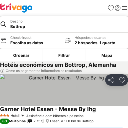
Favoritos
Iniciar
Me
Destino
Bottrop
Check-in/out
Hóspedes e quartos
Escolha as datas
2 hóspedes, 1 quarto.
Ordenar
Filtrar
Mapa
Hotéis económicos em Bottrop, Alemanha
Como os pagamentos influenciam os resultados
Partilhar
Ad
Garner Hotel Essen - Messe By Ihg
Ver preços
Hotel
Assistência com bilhetes e passeios
Ver preços
3 Estrelas
8,1
Muito boa
2.757
Essen, a 11.0 km de Bottrop