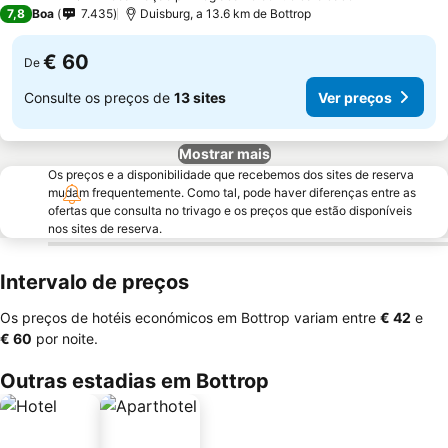
4 Estrelas
7,8
Boa
7.435
Duisburg, a 13.6 km de Bottrop
€ 60
De
Consulte os preços de
13 sites
Ver preços
Mostrar mais
Os preços e a disponibilidade que recebemos dos sites de reserva
mudam frequentemente. Como tal, pode haver diferenças entre as
ofertas que consulta no trivago e os preços que estão disponíveis
nos sites de reserva.
Intervalo de preços
Os preços de hotéis económicos em Bottrop variam entre
‎€ 42
e
‎€ 60
por noite.
Outras estadias em Bottrop