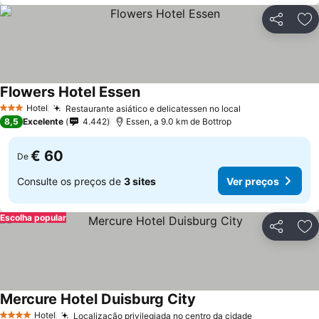
Partilhar
Ad
Flowers Hotel Essen
Ver preços
Hotel
Restaurante asiático e delicatessen no local
Ver preços
3 Estrelas
8,5
Excelente
4.442
Essen, a 9.0 km de Bottrop
€ 60
De
Consulte os preços de
3 sites
Ver preços
Escolha popular
Partilhar
Ad
Mercure Hotel Duisburg City
Ver preços
Hotel
Localização privilegiada no centro da cidade
Ver preços