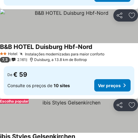
Partilhar
Ad
B&B HOTEL Duisburg Hbf-Nord
Ver preços
Hotel
Instalações modernizadas para maior conforto
Ver preços
2 Estrelas
7,3
2.161
Duisburg, a 13.8 km de Bottrop
€ 59
De
Consulte os preços de
10 sites
Ver preços
Escolha popular
Partilhar
Ad
ibis Styles Gelsenkirchen