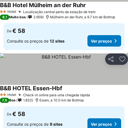
B&B Hotel Mülheim an der Ruhr
Ver preços
Hotel
Localização central perto da estação de trem
Ver preços
2 Estrelas
8,1
Muito boa
2.959
Mülheim an der Ruhr, a 9.7 km de Bottrop
€ 58
De
Consulte os preços de
12 sites
Ver preços
Partilhar
Ad
B&B HOTEL Essen-Hbf
Ver preços
Hotel
Check-in online para uma chegada rápida
Ver preços
2 Estrelas
7,5
Boa
1.832
Essen, a 10.0 km de Bottrop
€ 58
De
Consulte os preços de
9 sites
Ver preços