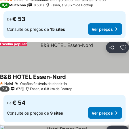
Ver preços
4 Estrelas
8,4
Muito boa
8.501
Essen, a 9.3 km de Bottrop
€ 53
De
Consulte os preços de
15 sites
Ver preços
Escolha popular
Partilhar
Ad
B&B HOTEL Essen-Nord
Ver preços
Hotel
Opções flexíveis de check-in
Ver preços
1 Estrelas
7,3
672
Essen, a 6.8 km de Bottrop
€ 54
De
Consulte os preços de
9 sites
Ver preços