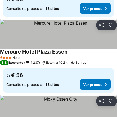
Consulte os preços de
13 sites
Ver preços
Partilhar
Ad
Mercure Hotel Plaza Essen
Ver preços
Hotel
4 Estrelas
8,8
Excelente
4.237
Essen, a 10.2 km de Bottrop
€ 56
De
Consulte os preços de
13 sites
Ver preços
Partilhar
Ad