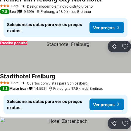
Hotel
Design moderno em novo distrito urbano
3 Estrelas
7,8
Boa
9.699
Freiburg, a 18.9 km de Breitnau
Selecione as datas para ver os preços
Ver preços
exatos.
Escolha popular
Partilhar
Ad
Stadthotel Freiburg
Hotel
Quartos com vistas para Schlossberg
3 Estrelas
8,1
Muito boa
14.592
Freiburg, a 17.9 km de Breitnau
Selecione as datas para ver os preços
Ver preços
exatos.
Partilhar
Ad