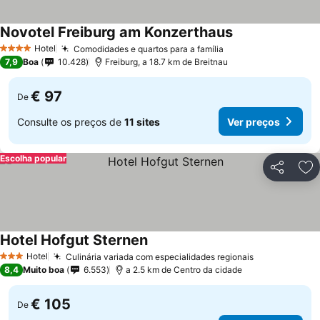
Novotel Freiburg am Konzerthaus
Hotel
Comodidades e quartos para a família
4 Estrelas
7,9
Boa
10.428
Freiburg, a 18.7 km de Breitnau
€ 97
De
Consulte os preços de
11 sites
Ver preços
Escolha popular
Partilhar
Ad
Hotel Hofgut Sternen
Hotel
Culinária variada com especialidades regionais
3 Estrelas
8,4
Muito boa
6.553
a 2.5 km de Centro da cidade
€ 105
De