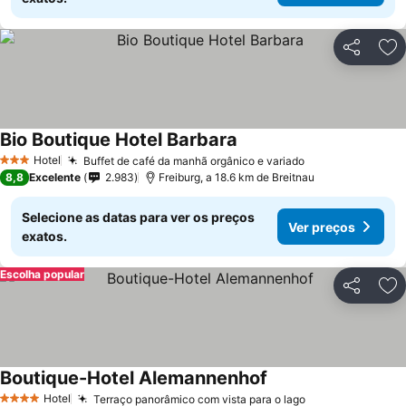
Partilhar
Ad
Bio Boutique Hotel Barbara
Hotel
Buffet de café da manhã orgânico e variado
3 Estrelas
8,8
Excelente
2.983
Freiburg, a 18.6 km de Breitnau
Selecione as datas para ver os preços
Ver preços
exatos.
Escolha popular
Partilhar
Ad
Boutique-Hotel Alemannenhof
Hotel
Terraço panorâmico com vista para o lago
4 Estrelas