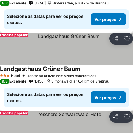
8,7
Excelente
3.496
Hinterzarten, a 6.8 km de Breitnau
Selecione as datas para ver os preços
Ver preços
exatos.
Escolha popular
Partilhar
Ad
Landgasthaus Grüner Baum
Hotel
Jantar ao ar livre com vistas panorâmicas
3 Estrelas
9,3
Excelente
1.456
Simonswald, a 16.4 km de Breitnau
Selecione as datas para ver os preços
Ver preços
exatos.
Escolha popular
Partilhar
Ad