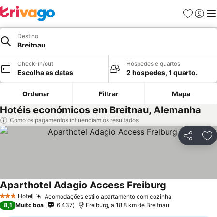
Favoritos
Iniciar
Me
Destino
Breitnau
Check-in/out
Hóspedes e quartos
Escolha as datas
2 hóspedes, 1 quarto.
Ordenar
Filtrar
Mapa
Hotéis económicos em Breitnau, Alemanha
Como os pagamentos influenciam os resultados
Partilhar
Ad
Aparthotel Adagio Access Freiburg
Hotel
Acomodações estilo apartamento com cozinha
3 Estrelas
8,1
Muito boa
6.437
Freiburg, a 18.8 km de Breitnau