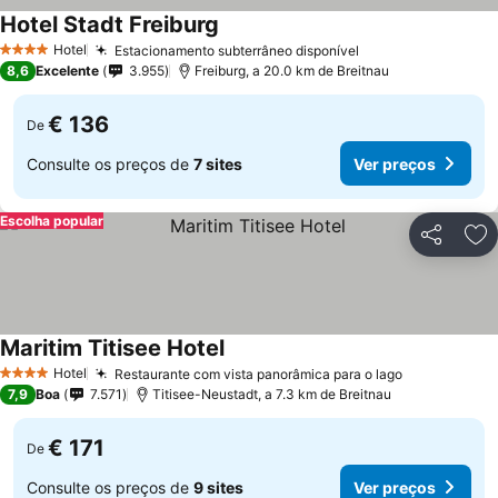
Hotel Stadt Freiburg
Hotel
Estacionamento subterrâneo disponível
4 Estrelas
8,6
Excelente
3.955
Freiburg, a 20.0 km de Breitnau
€ 136
De
Consulte os preços de
7 sites
Ver preços
Escolha popular
Partilhar
Ad
Maritim Titisee Hotel
Hotel
Restaurante com vista panorâmica para o lago
4 Estrelas
7,9
Boa
7.571
Titisee-Neustadt, a 7.3 km de Breitnau
€ 171
De
Consulte os preços de
9 sites
Ver preços