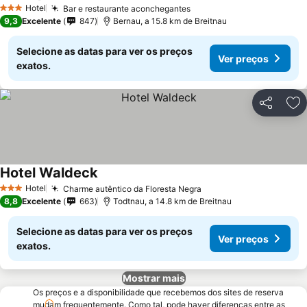
Hotel
Bar e restaurante aconchegantes
3 Estrelas
9,3
Excelente
847
Bernau, a 15.8 km de Breitnau
Selecione as datas para ver os preços
Ver preços
exatos.
Partilhar
Ad
Hotel Waldeck
Hotel
Charme autêntico da Floresta Negra
3 Estrelas
8,8
Excelente
663
Todtnau, a 14.8 km de Breitnau
Selecione as datas para ver os preços
Ver preços
exatos.
Mostrar mais
Os preços e a disponibilidade que recebemos dos sites de reserva
mudam frequentemente. Como tal, pode haver diferenças entre as