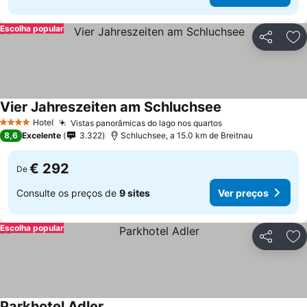
Escolha popular
Partilhar
Ad
Vier Jahreszeiten am Schluchsee
Hotel
Vistas panorâmicas do lago nos quartos
4 Estrelas
8,6
Excelente
3.322
Schluchsee, a 15.0 km de Breitnau
€ 292
De
Consulte os preços de
9 sites
Ver preços
Escolha popular
Partilhar
Ad
Parkhotel Adler