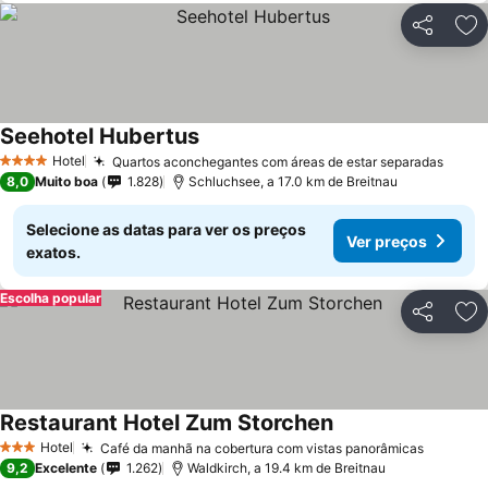
Partilhar
Ad
Seehotel Hubertus
Hotel
Quartos aconchegantes com áreas de estar separadas
4 Estrelas
8,0
Muito boa
1.828
Schluchsee, a 17.0 km de Breitnau
Selecione as datas para ver os preços
Ver preços
exatos.
Escolha popular
Partilhar
Ad
Restaurant Hotel Zum Storchen
Hotel
Café da manhã na cobertura com vistas panorâmicas
3 Estrelas
9,2
Excelente
1.262
Waldkirch, a 19.4 km de Breitnau