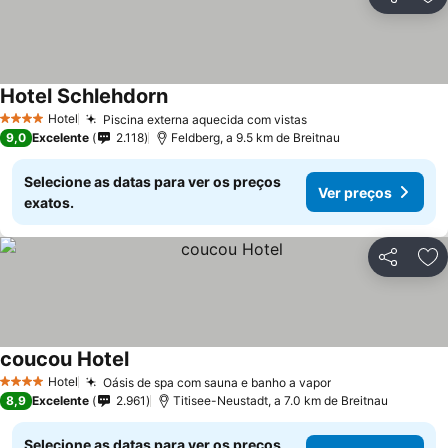
Partilhar
Ad
Hotel Schlehdorn
Hotel
Piscina externa aquecida com vistas
4 Estrelas
9,0
Excelente
2.118
Feldberg, a 9.5 km de Breitnau
Selecione as datas para ver os preços
Ver preços
exatos.
Partilhar
Ad
coucou Hotel
Hotel
Oásis de spa com sauna e banho a vapor
4 Estrelas
8,9
Excelente
2.961
Titisee-Neustadt, a 7.0 km de Breitnau
Selecione as datas para ver os preços