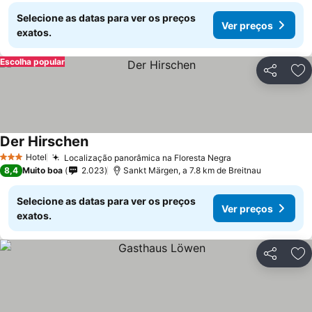
Selecione as datas para ver os preços
Ver preços
exatos.
Escolha popular
Partilhar
Ad
Der Hirschen
Hotel
Localização panorâmica na Floresta Negra
3 Estrelas
8,4
Muito boa
2.023
Sankt Märgen, a 7.8 km de Breitnau
Selecione as datas para ver os preços
Ver preços
exatos.
Partilhar
Ad