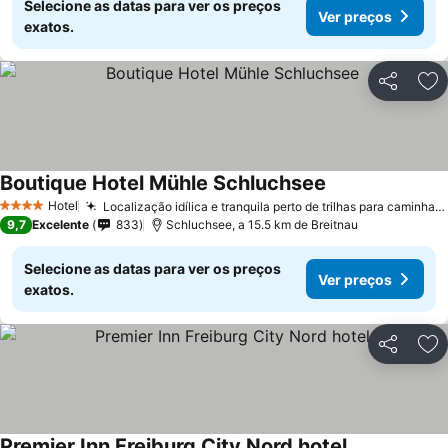
Selecione as datas para ver os preços
Ver preços
exatos.
Partilhar
Ad
Boutique Hotel Mühle Schluchsee
Hotel
Localização idílica e tranquila perto de trilhas para caminhada
4 Estrelas
9,7
Excelente
833
Schluchsee, a 15.5 km de Breitnau
Selecione as datas para ver os preços
Ver preços
exatos.
Partilhar
Ad
Premier Inn Freiburg City Nord hotel