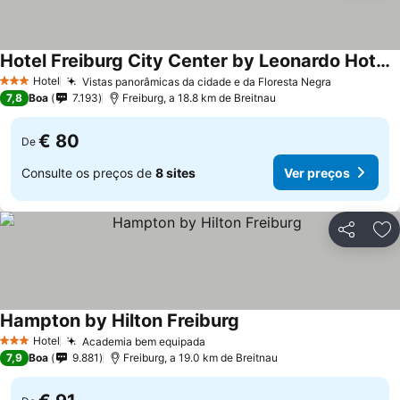
Hotel Freiburg City Center by Leonardo Hotels
Hotel
Vistas panorâmicas da cidade e da Floresta Negra
3 Estrelas
7,8
Boa
7.193
Freiburg, a 18.8 km de Breitnau
€ 80
De
Consulte os preços de
8 sites
Ver preços
Partilhar
Ad
Hampton by Hilton Freiburg
Hotel
Academia bem equipada
3 Estrelas
7,9
Boa
9.881
Freiburg, a 19.0 km de Breitnau