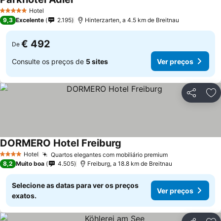
Hotel
5 Estrelas
9,3
Excelente
2.195
Hinterzarten, a 4.5 km de Breitnau
€ 492
De
Consulte os preços de
5 sites
Ver preços
Partilhar
Ad
DORMERO Hotel Freiburg
Hotel
Quartos elegantes com mobiliário premium
4 Estrelas
8,2
Muito boa
4.505
Freiburg, a 18.8 km de Breitnau
Selecione as datas para ver os preços
Ver preços
exatos.