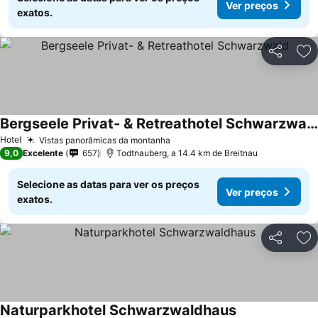
Ver preços
exatos.
Partilhar
Ad
Bergseele Privat- & Retreathotel Schwarzwald
Hotel
Vistas panorâmicas da montanha
9,0
Excelente
657
Todtnauberg, a 14.4 km de Breitnau
Selecione as datas para ver os preços
Ver preços
exatos.
Partilhar
Ad
Naturparkhotel Schwarzwaldhaus