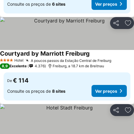
Consulte os preços de
6 sites
Ver preços
Partilhar
Ad
Courtyard by Marriott Freiburg
Hotel
A poucos passos da Estação Central de Freiburg
4 Estrelas
8,9
Excelente
4.376
Freiburg, a 18.7 km de Breitnau
€ 114
De
Consulte os preços de
8 sites
Ver preços
Partilhar
Ad