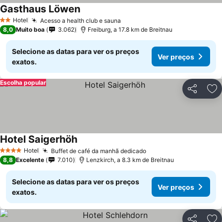
Gasthaus Löwen
Hotel
Acesso a health club e sauna
2 Estrelas
8,0
Muito boa
3.062
Freiburg, a 17.8 km de Breitnau
Selecione as datas para ver os preços
Ver preços
exatos.
Escolha popular
Partilhar
Ad
Hotel Saigerhöh
Hotel
Buffet de café da manhã dedicado
4 Estrelas
8,8
Excelente
7.010
Lenzkirch, a 8.3 km de Breitnau
Selecione as datas para ver os preços
Ver preços
exatos.