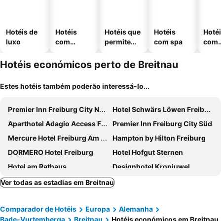
Hotéis de
Hotéis
Hotéis que
Hotéis
Hoté
luxo
com
permitem
com spa
com
piscinas
animais
esta
ment
Hotéis económicos perto de Breitnau
Estes hotéis também poderão interessá-lo...
Premier Inn Freiburg City Nord hotel
Hotel Schwärs Löwen Freiburg
Aparthotel Adagio Access Freiburg
Premier Inn Freiburg City Süd
Mercure Hotel Freiburg Am Muenster
Hampton by Hilton Freiburg
DORMERO Hotel Freiburg
Hotel Hofgut Sternen
Hotel am Rathaus
Designhotel Kronjuwel
Hotel Libertas Elements Pure
Hotel Freiburg City Center by Leonardo Hotels
Ver todas as estadias em Breitnau
Hotel-Gasthaus Goldener Engel
Boutiquehotel am Stadtgarten
Comparador de Hotéis
Europa
Alemanha
Novotel Freiburg am Konzerthaus
Hotel Schwarzwälder Hof
Bade-Vurtemberga
Breitnau
Hotéis económicos em Breitnau