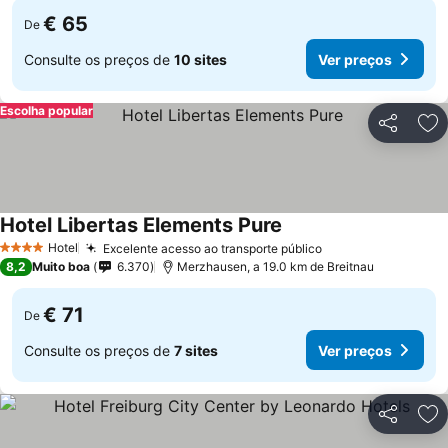
€ 65
De
Consulte os preços de
10 sites
Ver preços
Escolha popular
Partilhar
Ad
Hotel Libertas Elements Pure
Hotel
Excelente acesso ao transporte público
4 Estrelas
8,2
Muito boa
6.370
Merzhausen, a 19.0 km de Breitnau
€ 71
De
Consulte os preços de
7 sites
Ver preços
Partilhar
Ad