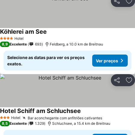
Partilhar
Ad
Köhlerei am See
Hotel
4 Estrelas
8,9
Excelente
693
Feldberg, a 10.0 km de Breitnau
Selecione as datas para ver os preços
Ver preços
exatos.
Partilhar
Ad
Hotel Schiff am Schluchsee
Hotel
Bar aconchegante com anfitriões cativantes
3 Estrelas
8,5
Excelente
1.329
Schluchsee, a 15.4 km de Breitnau