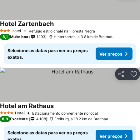
Hotel Zartenbach
Hotel
Refúgio estilo chalé na Floresta Negra
3 Estrelas
8,1
Muito boa
1.193
Hinterzarten, a 3.8 km de Breitnau
Selecione as datas para ver os preços
Ver preços
exatos.
Partilhar
Ad
Hotel am Rathaus
Hotel
Estacionamento conveniente no local
4 Estrelas
8,9
Excelente
4.108
Freiburg, a 18.2 km de Breitnau
Selecione as datas para ver os preços
Ver preços
exatos.