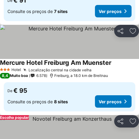
€ 91
De
Consulte os preços de
7 sites
Ver preços
Partilhar
Ad
Mercure Hotel Freiburg Am Muenster
Hotel
Localização central na cidade velha
3 Estrelas
8,4
Muito boa
6.578
Freiburg, a 18.0 km de Breitnau
€ 95
De
Consulte os preços de
8 sites
Ver preços
Escolha popular
Partilhar
Ad