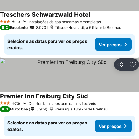
Treschers Schwarzwald Hotel
Hotel
Instalações de spa modernas e completas
3 Estrelas
9,3
Excelente
8.070
Titisee-Neustadt, a 6.9 km de Breitnau
Selecione as datas para ver os preços
Ver preços
exatos.
Partilhar
Ad
Premier Inn Freiburg City Süd
Hotel
Quartos familiares com camas flexíveis
3 Estrelas
8,3
Muito boa
5.929
Freiburg, a 18.9 km de Breitnau
Selecione as datas para ver os preços
Ver preços
exatos.