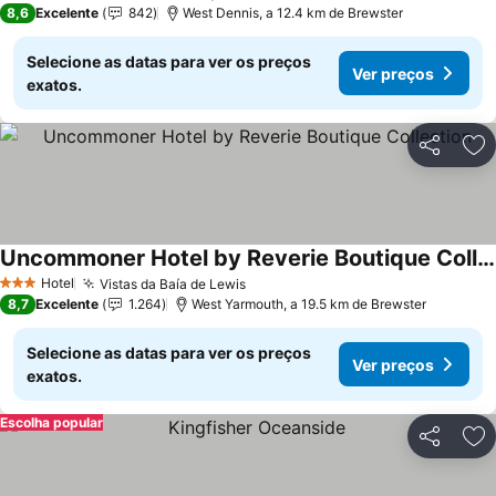
8,6
Excelente
842
West Dennis, a 12.4 km de Brewster
Selecione as datas para ver os preços
Ver preços
exatos.
Partilhar
Ad
Uncommoner Hotel by Reverie Boutique Collection
Ver preços
Hotel
Vistas da Baía de Lewis
Ver preços
3 Estrelas
8,7
Excelente
1.264
West Yarmouth, a 19.5 km de Brewster
Selecione as datas para ver os preços
Ver preços
exatos.
Escolha popular
Partilhar
Ad