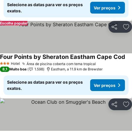
Selecione as datas para ver os preços
Ver preços
exatos.
Escolha popular
Partilhar
Ad
Four Points by Sheraton Eastham Cape Cod
Ve
Hotel
Área de piscina coberta com tema tropical
Ver preços
3 Estrelas
8,1
Muito boa
1.598
Eastham, a 11.9 km de Brewster
Selecione as datas para ver os preços
Ver preços
exatos.
Partilhar
Ad