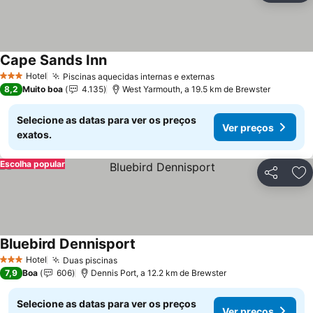
Cape Sands Inn
Ver preços
Hotel
Piscinas aquecidas internas e externas
Ver preços
3 Estrelas
8,2
Muito boa
4.135
West Yarmouth, a 19.5 km de Brewster
Selecione as datas para ver os preços
Ver preços
exatos.
Escolha popular
Partilhar
Ad
Bluebird Dennisport
Ver preços
Hotel
Duas piscinas
Ver preços
3 Estrelas
7,9
Boa
606
Dennis Port, a 12.2 km de Brewster
Selecione as datas para ver os preços
Ver preços