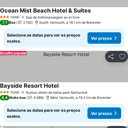
Ocean Mist Beach Hotel & Suites
Ver preços
Hotel
Spa de hidromassagem ao ar livre
Ver preços
3 Estrelas
7,7
Boa
2.192
South Yarmouth, a 18.1 km de Brewster
Selecione as datas para ver os preços
Ver preços
exatos.
Escolha popular
Partilhar
Ad
Bayside Resort Hotel
Ver preços
Hotel
Acesso direto de balsa para Nantucket
Ver preços
3 Estrelas
8,4
Muito boa
4.686
West Yarmouth, a 19.3 km de Brewster
Selecione as datas para ver os preços
Ver preços
exatos.