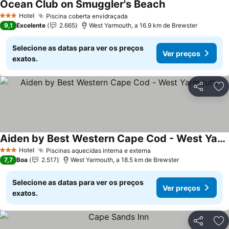
Ocean Club on Smuggler's Beach
Ver preços
Hotel
Piscina coberta envidraçada
Ver preços
3 Estrelas
9,1
Excelente
2.665
West Yarmouth, a 16.9 km de Brewster
Selecione as datas para ver os preços
Ver preços
exatos.
Partilhar
Ad
Aiden by Best Western Cape Cod - West Yarmouth
Ver preços
Hotel
Piscinas aquecidas interna e externa
Ver preços
3 Estrelas
7,7
Boa
2.517
West Yarmouth, a 18.5 km de Brewster
Selecione as datas para ver os preços
Ver preços
exatos.
Partilhar
Ad