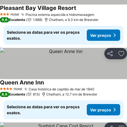
Pleasant Bay Village Resort
Ver preços
Hotel
Piscina externa aquecida e hidromassagem
Ver preços
3 Estrelas
9,6
Excelente
1.988
Chatham, a 9.3 km de Brewster
Selecione as datas para ver os preços
Ver preços
exatos.
Partilhar
Ad
Queen Anne Inn
Ver preços
Hotel
Casa histórica de capitão de mar de 1840
Ver preços
4 Estrelas
8,6
Excelente
815
Chatham, a 12.7 km de Brewster
Selecione as datas para ver os preços
Ver preços
exatos.