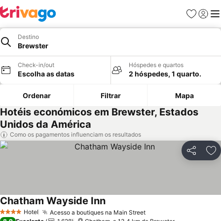
Favoritos
Iniciar
Me
Destino
Brewster
Check-in/out
Hóspedes e quartos
Escolha as datas
2 hóspedes, 1 quarto.
Ordenar
Filtrar
Mapa
Hotéis económicos em Brewster, Estados
Unidos da América
Como os pagamentos influenciam os resultados
Partilhar
Ad
Chatham Wayside Inn
Ver preços
Hotel
Acesso a boutiques na Main Street
Ver preços
4 Estrelas