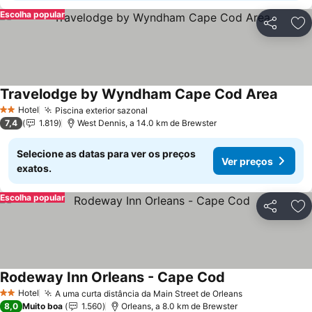
Escolha popular
Partilhar
Ad
Travelodge by Wyndham Cape Cod Area
Ver pr
Hotel
Piscina exterior sazonal
Ver preços
2 Estrelas
7,4
1.819
West Dennis, a 14.0 km de Brewster
Selecione as datas para ver os preços
Ver preços
exatos.
Escolha popular
Partilhar
Ad
Rodeway Inn Orleans - Cape Cod
Ver preços
Hotel
A uma curta distância da Main Street de Orleans
Ver preços
2 Estrelas
8,0
Muito boa
1.560
Orleans, a 8.0 km de Brewster