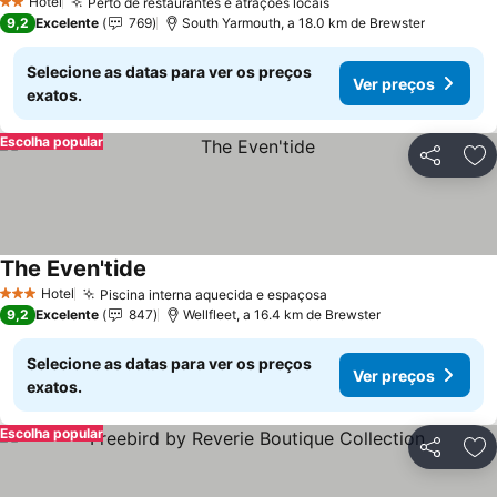
Hotel
Perto de restaurantes e atrações locais
Ver preços
2 Estrelas
9,2
Excelente
769
South Yarmouth, a 18.0 km de Brewster
Selecione as datas para ver os preços
Ver preços
exatos.
Escolha popular
Partilhar
Ad
The Even'tide
Ver preços
Hotel
Piscina interna aquecida e espaçosa
Ver preços
3 Estrelas
9,2
Excelente
847
Wellfleet, a 16.4 km de Brewster
Selecione as datas para ver os preços
Ver preços
exatos.
Escolha popular
Partilhar
Ad