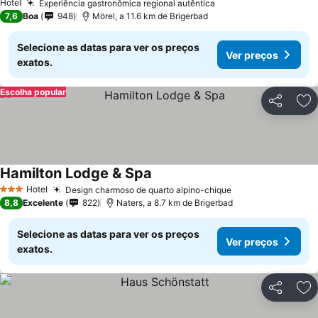
Hotel
Experiência gastronômica regional autêntica
Ver preços
7,6
Boa
948
Mörel, a 11.6 km de Brigerbad
Selecione as datas para ver os preços
Ver preços
exatos.
Escolha popular
Partilhar
Ad
Hamilton Lodge & Spa
Ver preços
Hotel
Design charmoso de quarto alpino-chique
Ver preços
3 Estrelas
8,8
Excelente
822
Naters, a 8.7 km de Brigerbad
Selecione as datas para ver os preços
Ver preços
exatos.
Partilhar
Ad