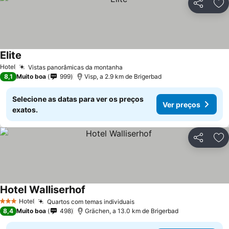
Partilhar
Ad
Elite
Ver preços
Hotel
Vistas panorâmicas da montanha
Ver preços
8,1
Muito boa
999
Visp, a 2.9 km de Brigerbad
Selecione as datas para ver os preços
Ver preços
exatos.
Partilhar
Ad
Hotel Walliserhof
Ver preços
Hotel
Quartos com temas individuais
Ver preços
3 Estrelas
8,4
Muito boa
498
Grächen, a 13.0 km de Brigerbad