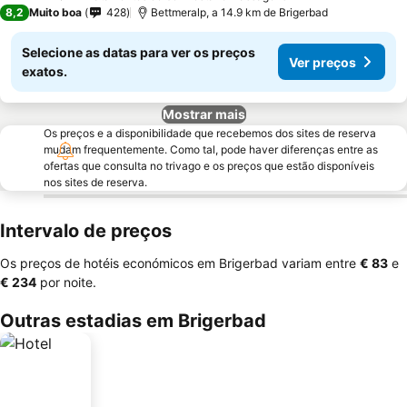
3 Estrelas
8,2
Muito boa
428
Bettmeralp, a 14.9 km de Brigerbad
Selecione as datas para ver os preços
Ver preços
exatos.
Mostrar mais
Os preços e a disponibilidade que recebemos dos sites de reserva
mudam frequentemente. Como tal, pode haver diferenças entre as
ofertas que consulta no trivago e os preços que estão disponíveis
nos sites de reserva.
Intervalo de preços
Os preços de hotéis económicos em Brigerbad variam entre
‎€ 83
e
‎€ 234
por noite.
Outras estadias em Brigerbad