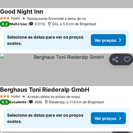
Good Night Inn
Ver preços
Hotel
Restaurante Riverside à beira do rio
Ver preços
3 Estrelas
8,2
Muito boa
6.015
Glis, a 5.6 km de Brigerbad
Selecione as datas para ver os preços
Ver preços
exatos.
Partilhar
Ad
Berghaus Toni Riederalp GmbH
Ver preços
Hotel
Acesso direto às pistas de esqui
Ver preços
3 Estrelas
8,5
Excelente
468
Riederalp, a 11.9 km de Brigerbad
Selecione as datas para ver os preços
Ver preços
exatos.