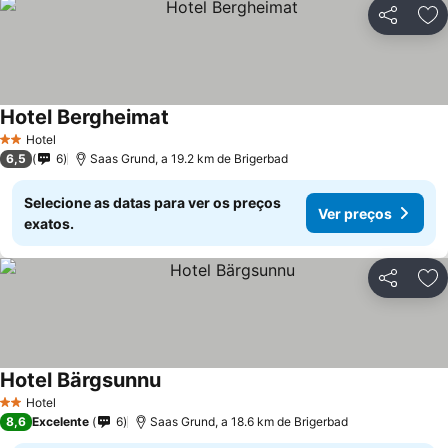
Partilhar
Ad
Hotel Bergheimat
Ver preços
Hotel
2 Estrelas
6,5
6
Saas Grund, a 19.2 km de Brigerbad
Selecione as datas para ver os preços
Ver preços
exatos.
Partilhar
Ad
Hotel Bärgsunnu
Ver preços
Hotel
2 Estrelas
8,6
Excelente
6
Saas Grund, a 18.6 km de Brigerbad