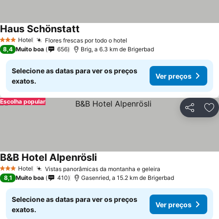
Haus Schönstatt
Ver preços
Hotel
Flores frescas por todo o hotel
Ver preços
3 Estrelas
8,4
Muito boa
656
Brig, a 6.3 km de Brigerbad
Selecione as datas para ver os preços
Ver preços
exatos.
Escolha popular
Partilhar
Ad
B&B Hotel Alpenrösli
Ver preços
Hotel
Vistas panorâmicas da montanha e geleira
Ver preços
3 Estrelas
8,1
Muito boa
410
Gasenried, a 15.2 km de Brigerbad
Selecione as datas para ver os preços
Ver preços
exatos.