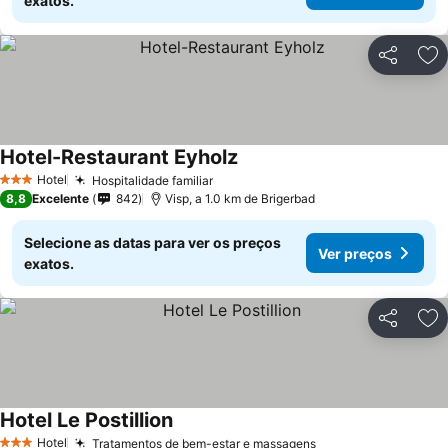
exatos.
Partilhar
Ad
Hotel-Restaurant Eyholz
Ver preços
Hotel
Hospitalidade familiar
Ver preços
3 Estrelas
8,8
Excelente
842
Visp, a 1.0 km de Brigerbad
Selecione as datas para ver os preços
Ver preços
exatos.
Partilhar
Ad
Hotel Le Postillion
Ver preços
Hotel
Tratamentos de bem-estar e massagens
Ver preços