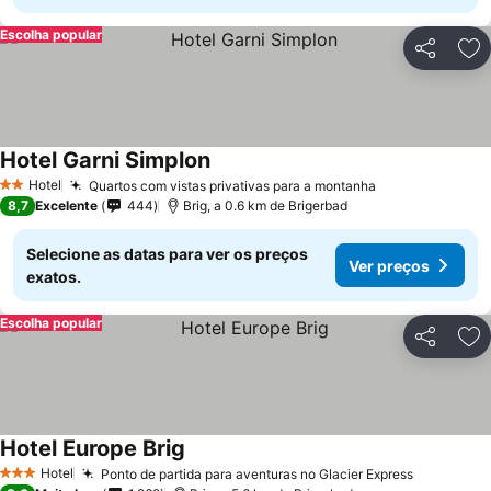
Escolha popular
Partilhar
Ad
Hotel Garni Simplon
Ver preços
Hotel
Quartos com vistas privativas para a montanha
Ver preços
2 Estrelas
8,7
Excelente
444
Brig, a 0.6 km de Brigerbad
Selecione as datas para ver os preços
Ver preços
exatos.
Escolha popular
Partilhar
Ad
Hotel Europe Brig
Ver preços
Hotel
Ponto de partida para aventuras no Glacier Express
Ver preç
3 Estrelas