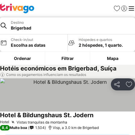
Favoritos
Iniciar
Me
Destino
Brigerbad
Check-in/out
Hóspedes e quartos
Escolha as datas
2 hóspedes, 1 quarto.
Ordenar
Filtrar
Mapa
Hotéis económicos em Brigerbad, Suíça
Como os pagamentos influenciam os resultados
Partilhar
Ad
Hotel & Bildungshaus St. Jodern
Ver preços
Hotel
Vistas tranquilas da montanha
Ver preços
8,4
Muito boa
1.504
Visp, a 3.0 km de Brigerbad