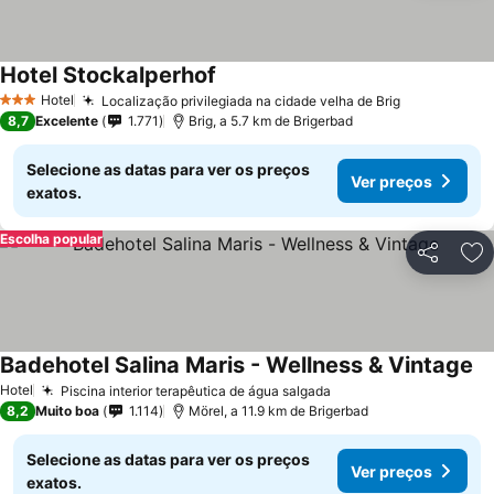
Hotel Stockalperhof
Ver preços
Hotel
Localização privilegiada na cidade velha de Brig
Ver preços
3 Estrelas
8,7
Excelente
1.771
Brig, a 5.7 km de Brigerbad
Selecione as datas para ver os preços
Ver preços
exatos.
Escolha popular
Partilhar
Ad
Badehotel Salina Maris - Wellness & Vintage
Ve
Hotel
Piscina interior terapêutica de água salgada
Ver preços
8,2
Muito boa
1.114
Mörel, a 11.9 km de Brigerbad
Selecione as datas para ver os preços
Ver preços
exatos.