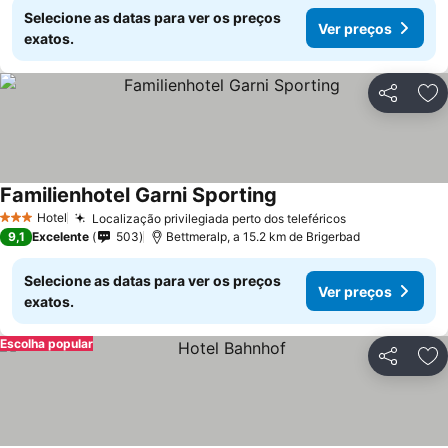
Selecione as datas para ver os preços
Ver preços
exatos.
Partilhar
Ad
Familienhotel Garni Sporting
Ver preços
Hotel
Localização privilegiada perto dos teleféricos
Ver preços
3 Estrelas
9,1
Excelente
503
Bettmeralp, a 15.2 km de Brigerbad
Selecione as datas para ver os preços
Ver preços
exatos.
Escolha popular
Partilhar
Ad