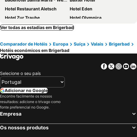
Hotel Restaurant Aletsch
Hotel Eden
Hotel Zur Traube
Hotel Olympica
Hotel Europe Brig
Hotel du Pont
Ver todas as estadias em Brigerbad
Haus Schönstatt
Hotel Restaurant Simplon
Comparador de Hotéis
Europa
Suíça
Valais
Brigerbad
Lifestyle & Spa Hotel Grächerhof
Hotel Walliserkanne
Hotéis económicos em Brigerbad
Hotel La Collina
B&B Hotel Alpenrösli
Hotel Aletsch
Hotel Bärgsunnu
Facebook
Twitter
Insta
Yo
Hotel Alpina
Haus Erle
Selecione o seu país
Hotel Primavera
Waldhotel Fletschhorn
Adicionar no Google
Encontre facilmente os nossos
resultados: adicione o trivago como
fonte preferencial no Google.
Empresa
Os nossos produtos