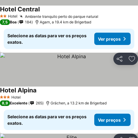
Hotel Central
Ver preços
Hotel
Ambiente tranquilo perto do parque natural
Ver preços
2 Estrelas
7,5
Boa
184
Agarn, a 19.4 km de Brigerbad
Selecione as datas para ver os preços
Ver preços
exatos.
Partilhar
Ad
Hotel Alpina
Ver preços
Hotel
3 Estrelas
8,9
Excelente
265
Grächen, a 13.2 km de Brigerbad
Selecione as datas para ver os preços
Ver preços
exatos.