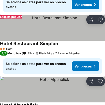
Selecione as datas para ver os preços
Ver preços
exatos.
Escolha popular
Partilhar
Ad
Hotel Restaurant Simplon
Ver preços
Hotel
2 Estrelas
8,2
Muito boa
394
Ried-Brig, a 7.8 km de Brigerbad
Selecione as datas para ver os preços
Ver preços
exatos.
Partilhar
Ad