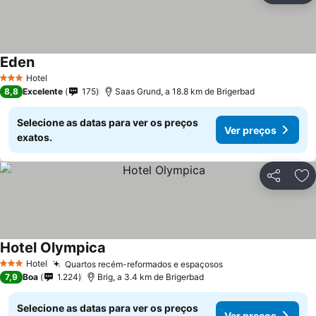
Eden
Ver preços
Hotel
3 Estrelas
8,8
Excelente
175
Saas Grund, a 18.8 km de Brigerbad
Selecione as datas para ver os preços
Ver preços
exatos.
Partilhar
Ad
Hotel Olympica
Ver preços
Hotel
Quartos recém-reformados e espaçosos
Ver preços
3 Estrelas
7,9
Boa
1.224
Brig, a 3.4 km de Brigerbad
Selecione as datas para ver os preços
Ver preços