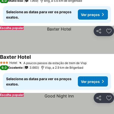
8,0
Muito boa
1.969
Brig, a 5.6 km de Brigerbad
Selecione as datas para ver os preços
Ver preços
exatos.
Escolha popular
Partilhar
Ad
Baxter Hotel
Ver preços
Hotel
A poucos passos da estação de trem de Visp
Ver preços
3 Estrelas
9,0
Excelente
3.660
Visp, a 2.9 km de Brigerbad
Selecione as datas para ver os preços
Ver preços
exatos.
Escolha popular
Partilhar
Ad