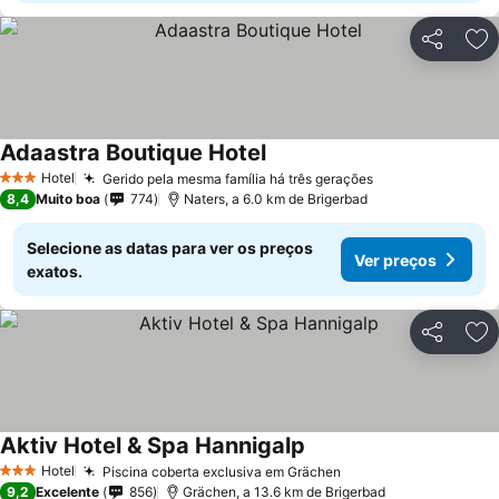
Partilhar
Ad
Adaastra Boutique Hotel
Ver preços
Hotel
Gerido pela mesma família há três gerações
Ver preços
3 Estrelas
8,4
Muito boa
774
Naters, a 6.0 km de Brigerbad
Selecione as datas para ver os preços
Ver preços
exatos.
Partilhar
Ad
Aktiv Hotel & Spa Hannigalp
Ver preços
Hotel
Piscina coberta exclusiva em Grächen
Ver preços
3 Estrelas
9,2
Excelente
856
Grächen, a 13.6 km de Brigerbad