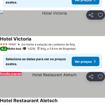
exatos.
Partilhar
Ad
Hotel Victoria
Ver preços
Hotel
Em frente à estação de comboios de Brig
Ver preços
3 Estrelas
8,2
Muito boa
1.629
Brig, a 5.8 km de Brigerbad
Selecione as datas para ver os preços
Ver preços
exatos.
Escolha popular
Partilhar
Ad
Hotel Restaurant Aletsch
Ver preços