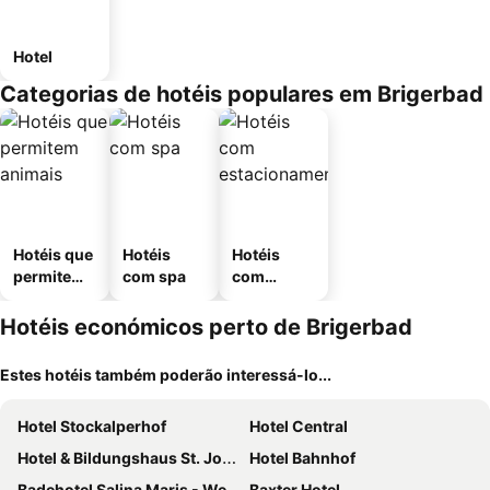
Hotel
Categorias de hotéis populares em Brigerbad
Hotéis que
Hotéis
Hotéis
permitem
com spa
com
animais
estaciona
mento
Hotéis económicos perto de Brigerbad
Estes hotéis também poderão interessá-lo...
Hotel Stockalperhof
Hotel Central
Hotel & Bildungshaus St. Jodern
Hotel Bahnhof
Badehotel Salina Maris - Wellness & Vintage
Baxter Hotel