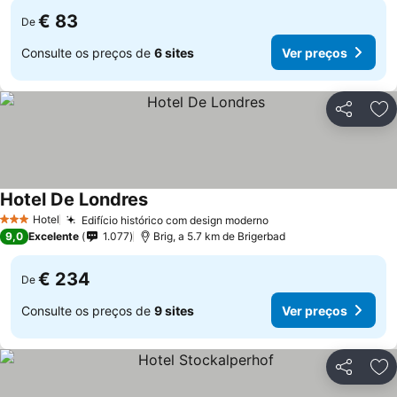
€ 83
De
Consulte os preços de
6 sites
Ver preços
Partilhar
Ad
Hotel De Londres
Ver preços
Hotel
Edifício histórico com design moderno
Ver preços
3 Estrelas
9,0
Excelente
1.077
Brig, a 5.7 km de Brigerbad
€ 234
De
Consulte os preços de
9 sites
Ver preços
Partilhar
Ad