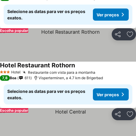
Selecione as datas para ver os preços
Ver preços
exatos.
Escolha popular
Partilhar
Ad
Hotel Restaurant Rothorn
Ver preços
Hotel
Restaurante com vista para a montanha
Ver preços
3 Estrelas
7,8
Boa
611
Visperterminen, a 4.7 km de Brigerbad
Selecione as datas para ver os preços
Ver preços
exatos.
Escolha popular
Partilhar
Ad