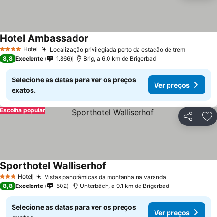
Hotel Ambassador
Ver preços
Hotel
Localização privilegiada perto da estação de trem
Ver preç
4 Estrelas
8,8
Excelente
1.866
Brig, a 6.0 km de Brigerbad
Selecione as datas para ver os preços
Ver preços
exatos.
Escolha popular
Partilhar
Ad
Sporthotel Walliserhof
Ver preços
Hotel
Vistas panorâmicas da montanha na varanda
Ver preços
3 Estrelas
8,8
Excelente
502
Unterbäch, a 9.1 km de Brigerbad
Selecione as datas para ver os preços
Ver preços