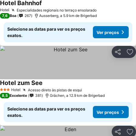
Hotel Bahnhof
Ver preços
Hotel
Especialidades regionais no terraço ensolarado
Ver preços
7,6
Boa
267
Ausserberg, a 5.9 km de Brigerbad
Selecione as datas para ver os preços
Ver preços
exatos.
Partilhar
Ad
Hotel zum See
Ver preços
Hotel
Acesso direto às pistas de esqui
Ver preços
3 Estrelas
8,5
Excelente
381
Grächen, a 12.9 km de Brigerbad
Selecione as datas para ver os preços
Ver preços
exatos.
Partilhar
Ad