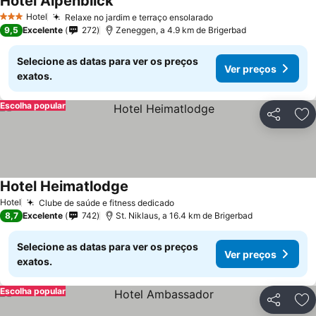
Hotel Alpenblick
Ver preços
Hotel
Relaxe no jardim e terraço ensolarado
Ver preços
3 Estrelas
9,5
Excelente
272
Zeneggen, a 4.9 km de Brigerbad
Selecione as datas para ver os preços
Ver preços
exatos.
Escolha popular
Partilhar
Ad
Hotel Heimatlodge
Ver preços
Hotel
Clube de saúde e fitness dedicado
Ver preços
8,7
Excelente
742
St. Niklaus, a 16.4 km de Brigerbad
Selecione as datas para ver os preços
Ver preços
exatos.
Escolha popular
Partilhar
Ad