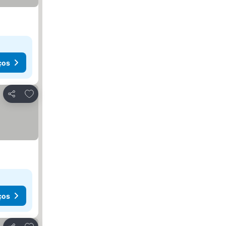
ços
Adicionar aos favoritos
Partilhar
ços
Adicionar aos favoritos