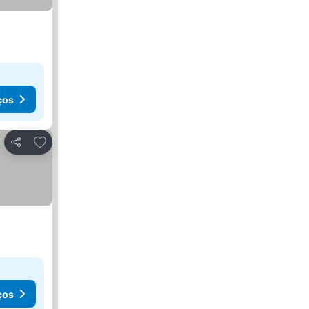
ços
Adicionar aos favoritos
Partilhar
ços