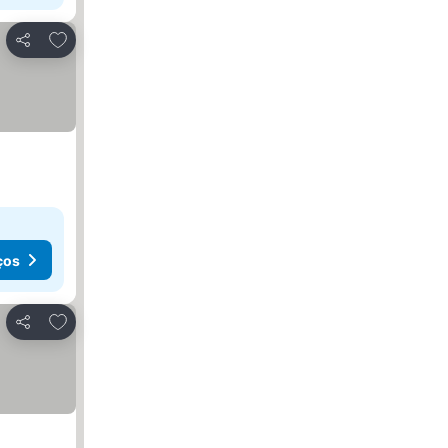
Adicionar aos favoritos
Partilhar
ços
Adicionar aos favoritos
Partilhar