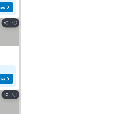
ços
Adicionar aos favoritos
Partilhar
ços
Adicionar aos favoritos
Partilhar