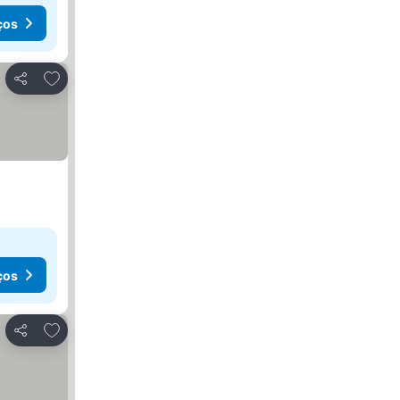
ços
Adicionar aos favoritos
Partilhar
ços
Adicionar aos favoritos
Partilhar