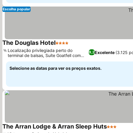
Escolha popular
The Douglas Hotel
4 Estrelas
Localização privilegiada perto do
Excelente
(3.125 p
9,2
terminal de balsas, Suíte Goatfell com
vistas panorâmicas
Selecione as datas para ver os preços exatos.
The Arran Lodge & Arran Sleep Huts
3 Estrelas