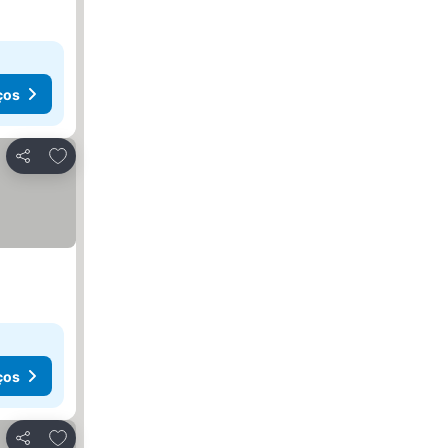
ços
Adicionar aos favoritos
Partilhar
ços
Adicionar aos favoritos
Partilhar