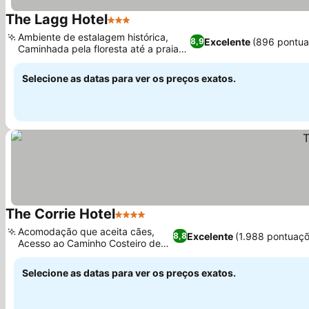
The Lagg Hotel
3 Estrelas
Ambiente de estalagem histórica,
Excelente
(896 pontua
8,9
Caminhada pela floresta até a praia
de areia
Selecione as datas para ver os preços exatos.
The Corrie Hotel
4 Estrelas
Acomodação que aceita cães,
Excelente
(1.988 pontuaçõ
8,8
Acesso ao Caminho Costeiro de
Arran
Selecione as datas para ver os preços exatos.