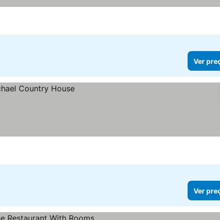
Ver pre
Ver pre