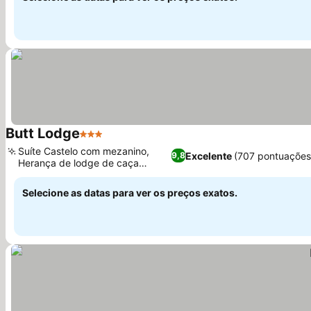
Butt Lodge
3 Estrelas
Suíte Castelo com mezanino,
Excelente
(707 pontuações
9,8
Herança de lodge de caça
vitoriano
Selecione as datas para ver os preços exatos.