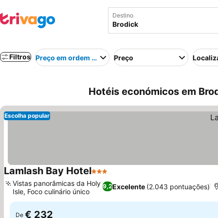
Destino
Filtros
Preço em ordem crescente
Preço
Localiz
Hotéis económicos em Brod
Escolha popular
Lamlash Bay Hotel
3 Estrelas
Vistas panorâmicas da Holy
Excelente
(2.043 pontuações)
9,2
Isle, Foco culinário único
€ 232
De