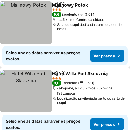
Malinowy Potok
Partilhar
Adicionar aos favoritos
3 Estrelas
9,6
Excelente
3.014
a 4.5 km de Centro da cidade
Sala de esqui dedicada com secador de
botas
Selecione as datas para ver os preços
Ver preços
exatos.
Hotel Willa Pod Skocznią
Partilhar
Adicionar aos favoritos
3 Estrelas
9,0
Excelente
1.581
Zakopane, a 12.3 km de Bukowina
Tatrzanska
Localização privilegiada perto do salto de
esqui
Selecione as datas para ver os preços
Ver preços
exatos.