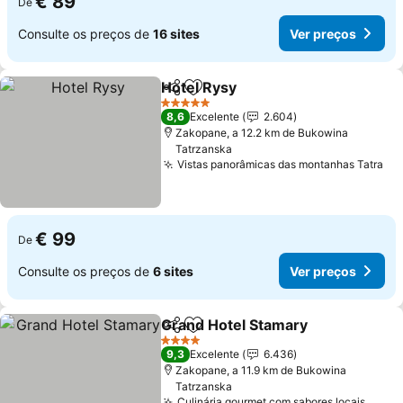
€ 89
De
Consulte os preços de
16 sites
Ver preços
Hotel Rysy
Partilhar
Adicionar aos favoritos
5 Estrelas
8,6
Excelente
2.604
Zakopane, a 12.2 km de Bukowina
Tatrzanska
Vistas panorâmicas das montanhas Tatra
€ 99
De
Consulte os preços de
6 sites
Ver preços
Grand Hotel Stamary
Partilhar
Adicionar aos favoritos
4 Estrelas
9,3
Excelente
6.436
Zakopane, a 11.9 km de Bukowina
Tatrzanska
Culinária gourmet com sabores locais