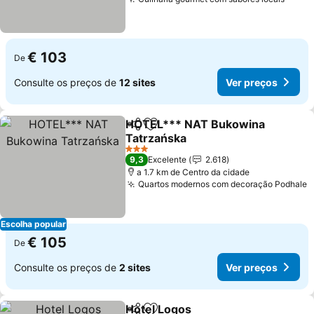
€ 103
De
Consulte os preços de
12 sites
Ver preços
HOTEL*** NAT Bukowina
Partilhar
Adicionar aos favoritos
Tatrzańska
3 Estrelas
9,3
Excelente
2.618
a 1.7 km de Centro da cidade
Quartos modernos com decoração Podhale
Escolha popular
€ 105
De
Consulte os preços de
2 sites
Ver preços
Hotel Logos