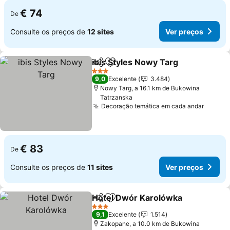
€ 74
De
Consulte os preços de
12 sites
Ver preços
ibis Styles Nowy Targ
Partilhar
Adicionar aos favoritos
3 Estrelas
9,0
Excelente
3.484
Nowy Targ, a 16.1 km de Bukowina
Tatrzanska
Decoração temática em cada andar
€ 83
De
Consulte os preços de
11 sites
Ver preços
Hotel Dwór Karolówka
Partilhar
Adicionar aos favoritos
3 Estrelas
9,1
Excelente
1.514
Zakopane, a 10.0 km de Bukowina