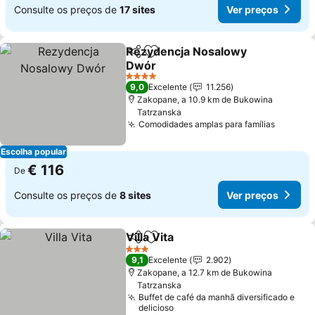
Consulte os preços de
17 sites
Ver preços
Rezydencja Nosalowy
Partilhar
Adicionar aos favoritos
Dwór
4 Estrelas
9,0
Excelente
11.256
Zakopane, a 10.9 km de Bukowina
Tatrzanska
Comodidades amplas para famílias
Escolha popular
€ 116
De
Consulte os preços de
8 sites
Ver preços
Villa Vita
Partilhar
Adicionar aos favoritos
3 Estrelas
9,1
Excelente
2.902
Zakopane, a 12.7 km de Bukowina
Tatrzanska
Buffet de café da manhã diversificado e
delicioso