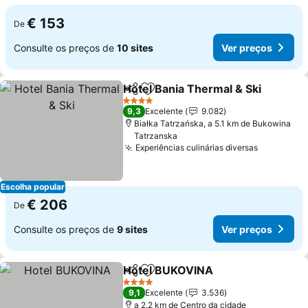
€ 153
De
Consulte os preços de
10 sites
Ver preços
Hotel Bania Thermal & Ski
Partilhar
Adicionar aos favoritos
4 Estrelas
9,3
Excelente
9.082
Białka Tatrzańska, a 5.1 km de Bukowina
Tatrzanska
Experiências culinárias diversas
Escolha popular
€ 206
De
Consulte os preços de
9 sites
Ver preços
Hotel BUKOVINA
Partilhar
Adicionar aos favoritos
4 Estrelas
9,1
Excelente
3.536
a 2.2 km de Centro da cidade