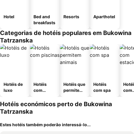
Hotel
Bed and
Resorts
Aparthotel
breakfasts
Categorias de hotéis populares em Bukowina
Tatrzanska
Hotéis de
Hotéis
Hotéis que
Hotéis
Hoté
luxo
com
permitem
com spa
com
piscinas
animais
esta
ment
Hotéis económicos perto de Bukowina
Tatrzanska
Estes hotéis também poderão interessá-lo...