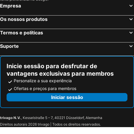
Madejowy Dwór
Pokoje Goscinne U Zofii
Empresa
Hotel Carlina
Zespół Tatry - Hotel Tatry i Budynek Turystyczny
Hotel Toporów
Hotel Bystra
Os nossos produtos
U SKUPNIÓW Gliczarów Górny
Grand Tatry
Termos e políticas
Noclegi u Celiny i józefa
Pokoje Zakopane
Willa Wiktoria 2
Dom Wypoczynkowy U Staszla
Suporte
Willa Pod Piórem
Hotel Nosal Ski & Wine
Rezydencja Nosalowy Dwór
U Lampy
Inicie sessão para desfrutar de
Panorama
Hotel Crocus
vantagens exclusivas para membros
Rzemieslnik Zakopane
Hotel Czarny Potok
Personalize a sua experiência
Bachleda Hotel Kasprowy
Ofertas e preços para membros
Iniciar sessão
trivago N.V.
, Kesselstraße 5 – 7, 40221 Düsseldorf, Alemanha
Direitos autorais 2026 trivago | Todos os direitos reservados.