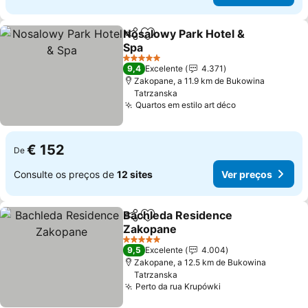
Nosalowy Park Hotel &
Partilhar
Adicionar aos favoritos
Spa
5 Estrelas
9,4
Excelente
4.371
Zakopane, a 11.9 km de Bukowina
Tatrzanska
Quartos em estilo art déco
€ 152
De
Consulte os preços de
12 sites
Ver preços
Bachleda Residence
Partilhar
Adicionar aos favoritos
Zakopane
5 Estrelas
9,5
Excelente
4.004
Zakopane, a 12.5 km de Bukowina
Tatrzanska
Perto da rua Krupówki