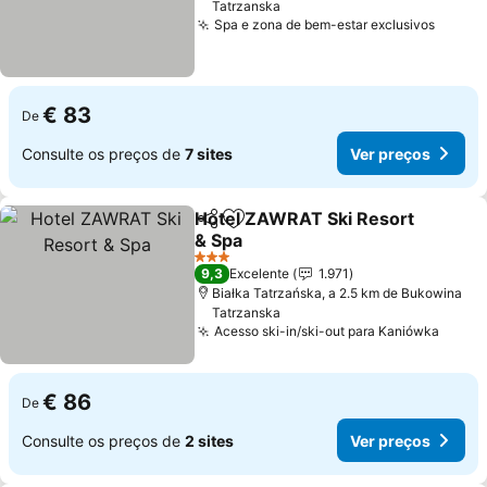
Tatrzanska
Spa e zona de bem-estar exclusivos
€ 83
De
Consulte os preços de
7 sites
Ver preços
Hotel ZAWRAT Ski Resort
Partilhar
Adicionar aos favoritos
& Spa
3 Estrelas
9,3
Excelente
1.971
Białka Tatrzańska, a 2.5 km de Bukowina
Tatrzanska
Acesso ski-in/ski-out para Kaniówka
€ 86
De
Consulte os preços de
2 sites
Ver preços