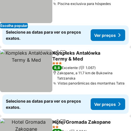
Piscina exclusiva para hóspedes
Escolha popular
Selecione as datas para ver os preços
Ver preços
exatos.
Kompleks Antałówka
Partilhar
Adicionar aos favoritos
Termy & Med
3 Estrelas
8,8
Excelente
1.067
Zakopane, a 11.7 km de Bukowina
Tatrzanska
Vistas panorâmicas das montanhas Tatra
Selecione as datas para ver os preços
Ver preços
exatos.
Hotel Gromada Zakopane
Partilhar
Adicionar aos favoritos
2 Estrelas