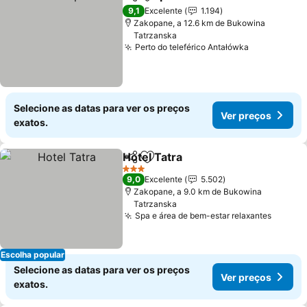
Partilhar
Adicionar aos favoritos
9,1
Excelente
1.194
Zakopane, a 12.6 km de Bukowina
Tatrzanska
Perto do teleférico Antałówka
Selecione as datas para ver os preços
Ver preços
exatos.
Hotel Tatra
Partilhar
Adicionar aos favoritos
3 Estrelas
9,0
Excelente
5.502
Zakopane, a 9.0 km de Bukowina
Tatrzanska
Spa e área de bem-estar relaxantes
Escolha popular
Selecione as datas para ver os preços
Ver preços
exatos.