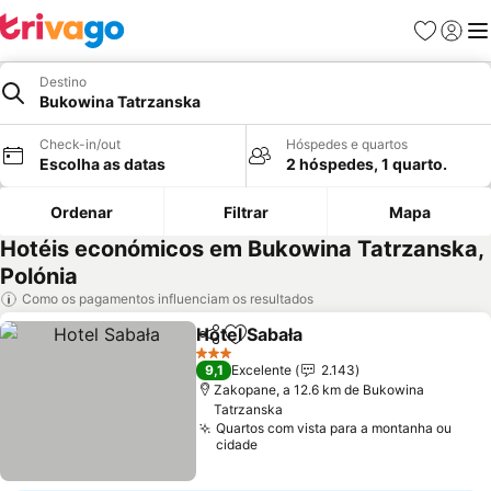
Favoritos
Iniciar
Me
Destino
Bukowina Tatrzanska
Check-in/out
Hóspedes e quartos
Escolha as datas
2 hóspedes, 1 quarto.
Ordenar
Filtrar
Mapa
Hotéis económicos em Bukowina Tatrzanska,
Polónia
Como os pagamentos influenciam os resultados
Hotel Sabała
Partilhar
Adicionar aos favoritos
3 Estrelas
9,1
Excelente
2.143
Zakopane, a 12.6 km de Bukowina
Tatrzanska
Quartos com vista para a montanha ou
cidade