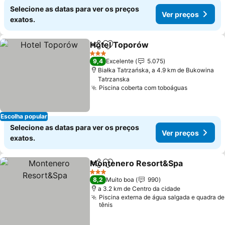
Selecione as datas para ver os preços
Ver preços
exatos.
Hotel Toporów
Partilhar
Adicionar aos favoritos
3 Estrelas
9,4
Excelente
5.075
Białka Tatrzańska, a 4.9 km de Bukowina
Tatrzanska
Piscina coberta com toboáguas
Escolha popular
Selecione as datas para ver os preços
Ver preços
exatos.
Montenero Resort&Spa
Partilhar
Adicionar aos favoritos
3 Estrelas
8,2
Muito boa
990
a 3.2 km de Centro da cidade
Piscina externa de água salgada e quadra de
tênis