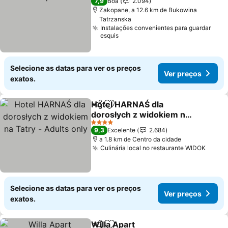
7,9
Boa
2.094
Zakopane, a 12.6 km de Bukowina
Tatrzanska
Instalações convenientes para guardar
esquis
Selecione as datas para ver os preços
Ver preços
exatos.
Hotel HARNAŚ dla
Partilhar
Adicionar aos favoritos
dorosłych z widokiem na
Tatry - Adults only
4 Estrelas
9,3
Excelente
2.684
a 1.8 km de Centro da cidade
Culinária local no restaurante WIDOK
Selecione as datas para ver os preços
Ver preços
exatos.
Willa Apart