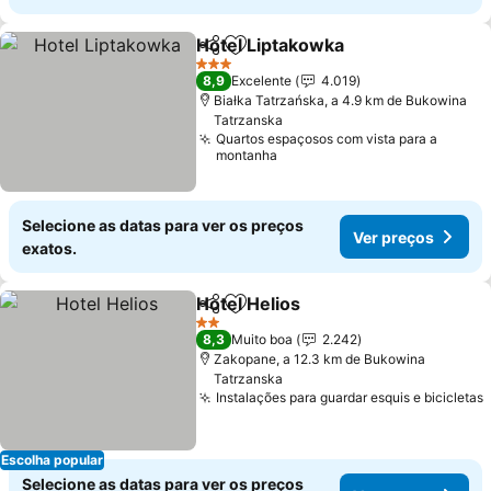
Hotel Liptakowka
Partilhar
Adicionar aos favoritos
3 Estrelas
8,9
Excelente
4.019
Białka Tatrzańska, a 4.9 km de Bukowina
Tatrzanska
Quartos espaçosos com vista para a
montanha
Selecione as datas para ver os preços
Ver preços
exatos.
Hotel Helios
Partilhar
Adicionar aos favoritos
2 Estrelas
8,3
Muito boa
2.242
Zakopane, a 12.3 km de Bukowina
Tatrzanska
Instalações para guardar esquis e bicicletas
Escolha popular
Selecione as datas para ver os preços