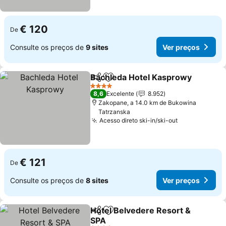
€ 120
De
Consulte os preços de
9 sites
Ver preços
Bachleda Hotel Kasprowy
Partilhar
Adicionar aos favoritos
4 Estrelas
8,6
Excelente
8.952
Zakopane, a 14.0 km de Bukowina
Tatrzanska
Acesso direto ski-in/ski-out
€ 121
De
Consulte os preços de
8 sites
Ver preços
Hotel Belvedere Resort &
Partilhar
Adicionar aos favoritos
SPA