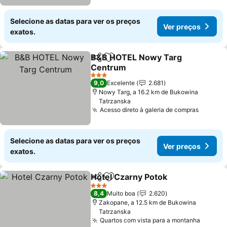
Selecione as datas para ver os preços
Ver preços
exatos.
B&B HOTEL Nowy Targ
Partilhar
Adicionar aos favoritos
Centrum
3 Estrelas
9,0
Excelente
2.681
Nowy Targ, a 16.2 km de Bukowina
Tatrzanska
Acesso direto à galeria de compras
Selecione as datas para ver os preços
Ver preços
exatos.
Hotel Czarny Potok
Partilhar
Adicionar aos favoritos
3 Estrelas
8,4
Muito boa
2.620
Zakopane, a 12.5 km de Bukowina
Tatrzanska
Quartos com vista para a montanha