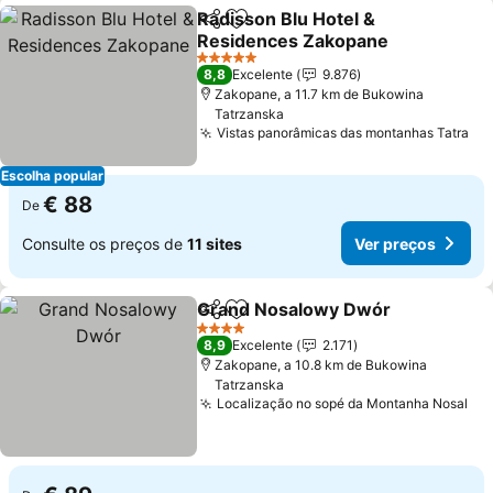
Radisson Blu Hotel &
Partilhar
Adicionar aos favoritos
Residences Zakopane
5 Estrelas
8,8
Excelente
9.876
Zakopane, a 11.7 km de Bukowina
Tatrzanska
Vistas panorâmicas das montanhas Tatra
Escolha popular
€ 88
De
Consulte os preços de
11 sites
Ver preços
Grand Nosalowy Dwór
Partilhar
Adicionar aos favoritos
4 Estrelas
8,9
Excelente
2.171
Zakopane, a 10.8 km de Bukowina
Tatrzanska
Localização no sopé da Montanha Nosal