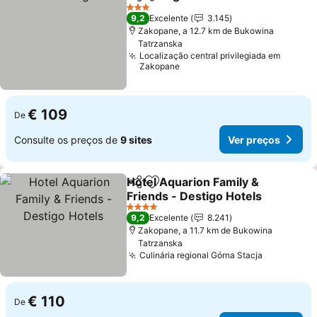
Partilhar
Adicionar aos favoritos
3 Estrelas
9,2
Excelente
3.145
Zakopane, a 12.7 km de Bukowina
Tatrzanska
Localização central privilegiada em
Zakopane
€ 109
De
Consulte os preços de
9 sites
Ver preços
Hotel Aquarion Family &
Partilhar
Adicionar aos favoritos
Friends - Destigo Hotels
4 Estrelas
9,2
Excelente
8.241
Zakopane, a 11.7 km de Bukowina
Tatrzanska
Culinária regional Górna Stacja
€ 110
De