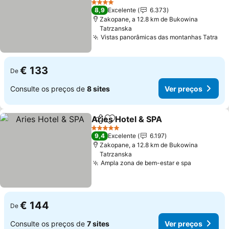
4 Estrelas
8,9
Excelente
6.373
Zakopane, a 12.8 km de Bukowina
Tatrzanska
Vistas panorâmicas das montanhas Tatra
€ 133
De
Consulte os preços de
8 sites
Ver preços
Aries Hotel & SPA
Partilhar
Adicionar aos favoritos
5 Estrelas
9,4
Excelente
6.197
Zakopane, a 12.8 km de Bukowina
Tatrzanska
Ampla zona de bem-estar e spa
€ 144
De
Consulte os preços de
7 sites
Ver preços