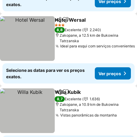
Ver preços
exatos.
Hotel Wersal
Partilhar
Adicionar aos favoritos
3 Estrelas
8,8
Excelente
2.240
Zakopane, a 12.5 km de Bukowina
Tatrzanska
Ideal para esqui com serviços convenientes
Selecione as datas para ver os preços
Ver preços
exatos.
Willa Kubik
Partilhar
Adicionar aos favoritos
8,7
Excelente
1.636
Zakopane, a 10.9 km de Bukowina
Tatrzanska
Vistas panorâmicas da montanha