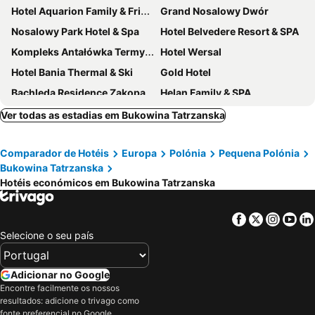
Hotel Aquarion Family & Friends - Destigo Hotels
Grand Nosalowy Dwór
Nosalowy Park Hotel & Spa
Hotel Belvedere Resort & SPA
Kompleks Antałówka Termy & Med
Hotel Wersal
Hotel Bania Thermal & Ski
Gold Hotel
Bachleda Residence Zakopane
Helan Family & SPA
Radisson Blu Hotel & Residences Zakopane
Hotel Foluszowy Potok
Ver todas as estadias em Bukowina Tatrzanska
Hotel Rysy
Hotel Sabała
Comparador de Hotéis
Europa
Polónia
Pequena Polónia
Willa Kubik
Willa Apart
Bukowina Tatrzanska
Aries Hotel & SPA
Hotel Kopieniec Fizjo- Med & Spa
Hotéis económicos em Bukowina Tatrzanska
Hotel Tatra
Hotel Dwór Karolówka
Hotel Skalny
Hotel Redyk Ski&Relax
Facebook
Twitter
Insta
Yo
Selecione o seu país
Hotel Murowanica
Grand Hotel Stamary
Hotel Helios
Hotel Gromada Zakopane
Adicionar no Google
5 Krokow
Villa Vita
Encontre facilmente os nossos
Tatra Wood House
ibis Styles Nowy Targ
resultados: adicione o trivago como
fonte preferencial no Google.