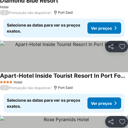
Diamond Blue Resort
Ver preços
Hotel
/
Port Said
Pontuação não disponível
Selecione as datas para ver os preços
Ver preços
exatos.
Partilhar
Ad
Apart-Hotel Inside Tourist Resort In Port Fouad
Ver preços
Hotel
4 Estrelas
/
Port Said
Pontuação não disponível
Selecione as datas para ver os preços
Ver preços
exatos.
Partilhar
Ad