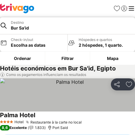
Favoritos
Iniciar
Me
Destino
Bur Sa'id
Check-in/out
Hóspedes e quartos
Escolha as datas
2 hóspedes, 1 quarto.
Ordenar
Filtrar
Mapa
Hotéis económicos em Bur Sa'id, Egipto
Como os pagamentos influenciam os resultados
Partilhar
Ad
Palma Hotel
Ver preços
Hotel
Restaurante à la carte no local
Ver preços
4 Estrelas
8,6
Excelente
1.833
Port Said