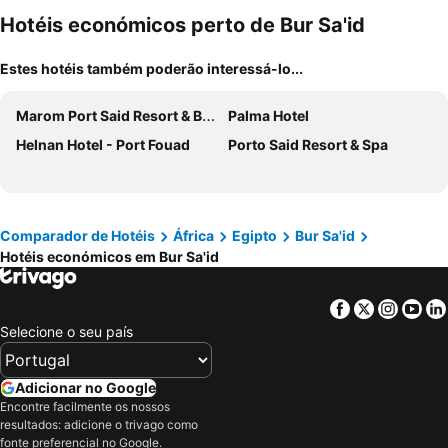
Hotéis económicos perto de Bur Sa'id
Estes hotéis também poderão interessá-lo...
Marom Port Said Resort & Beach
Palma Hotel
Helnan Hotel - Port Fouad
Porto Said Resort & Spa
Comparador de Hotéis
África
Egipto
Bur Sa'id
Hotéis económicos em Bur Sa'id
Facebook
Twitter
Insta
Yo
Selecione o seu país
Adicionar no Google
Encontre facilmente os nossos
resultados: adicione o trivago como
fonte preferencial no Google.