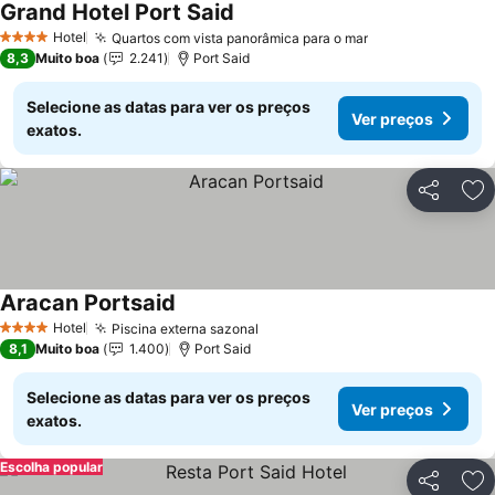
Grand Hotel Port Said
Ver preços
Hotel
Quartos com vista panorâmica para o mar
Ver preços
4 Estrelas
8,3
Muito boa
2.241
Port Said
Selecione as datas para ver os preços
Ver preços
exatos.
Partilhar
Ad
Aracan Portsaid
Ver preços
Hotel
Piscina externa sazonal
Ver preços
4 Estrelas
8,1
Muito boa
1.400
Port Said
Selecione as datas para ver os preços
Ver preços
exatos.
Escolha popular
Partilhar
Ad