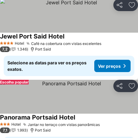
Partilhar
Ad
Jewel Port Said Hotel
Ver preços
Hotel
Café na cobertura com vistas excelentes
Ver preços
4 Estrelas
7,2
1.346
Port Said
Selecione as datas para ver os preços
Ver preços
exatos.
Escolha popular
Partilhar
Ad
Panorama Portsaid Hotel
Ver preços
Hotel
Jantar no terraço com vistas panorâmicas
Ver preços
3 Estrelas
7,1
1.993
Port Said