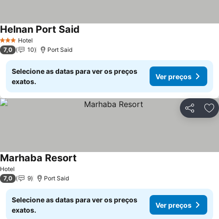
Helnan Port Said
Ver preços
Hotel
3 Estrelas
7,0
10
Port Said
Selecione as datas para ver os preços
Ver preços
exatos.
Partilhar
Ad
Marhaba Resort
Ver preços
Hotel
7,0
9
Port Said
Selecione as datas para ver os preços
Ver preços
exatos.