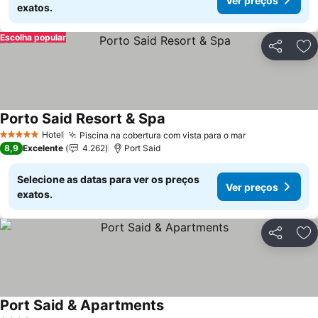
Ver preços
exatos.
Escolha popular
Partilhar
Ad
Porto Said Resort & Spa
Ver preços
Hotel
Piscina na cobertura com vista para o mar
Ver preços
5 Estrelas
8,9
Excelente
4.262
Port Said
Selecione as datas para ver os preços
Ver preços
exatos.
Partilhar
Ad
Port Said & Apartments
Ver preços