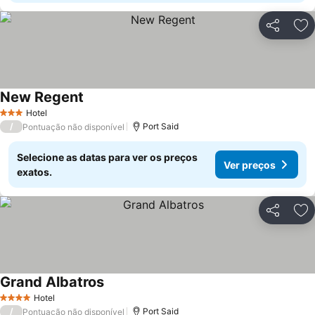
Partilhar
Ad
New Regent
Ver preços
Hotel
3 Estrelas
/
Port Said
Pontuação não disponível
Selecione as datas para ver os preços
Ver preços
exatos.
Partilhar
Ad
Grand Albatros
Ver preços
Hotel
4 Estrelas
/
Port Said
Pontuação não disponível