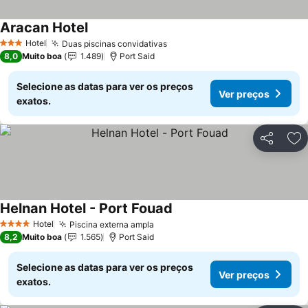
Aracan Hotel
Ver preços
Hotel
Duas piscinas convidativas
Ver preços
3 Estrelas
8,0
Muito boa
1.489
Port Said
Selecione as datas para ver os preços
Ver preços
exatos.
Partilhar
Ad
Helnan Hotel - Port Fouad
Ver preços
Hotel
Piscina externa ampla
Ver preços
4 Estrelas
8,2
Muito boa
1.565
Port Said
Selecione as datas para ver os preços
Ver preços
exatos.