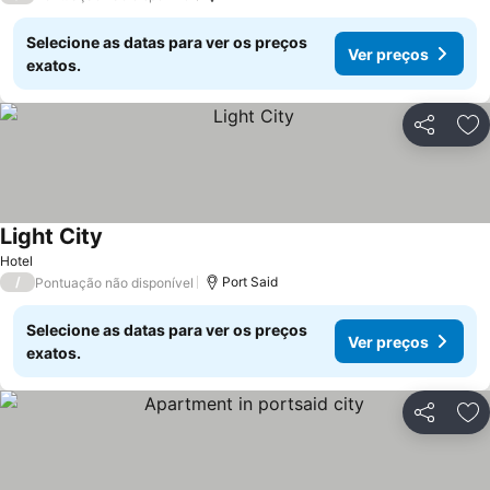
Selecione as datas para ver os preços
Ver preços
exatos.
Partilhar
Ad
Light City
Ver preços
Hotel
/
Port Said
Pontuação não disponível
Selecione as datas para ver os preços
Ver preços
exatos.
Partilhar
Ad