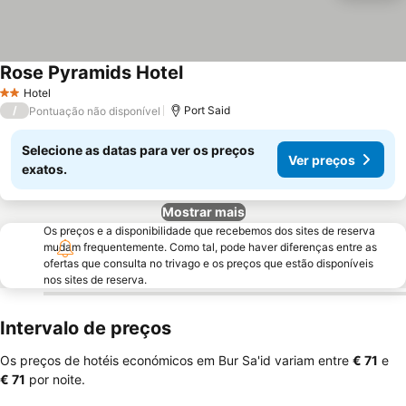
Rose Pyramids Hotel
Ver preços
Hotel
2 Estrelas
/
Port Said
Pontuação não disponível
Selecione as datas para ver os preços
Ver preços
exatos.
Mostrar mais
Os preços e a disponibilidade que recebemos dos sites de reserva
mudam frequentemente. Como tal, pode haver diferenças entre as
ofertas que consulta no trivago e os preços que estão disponíveis
nos sites de reserva.
Intervalo de preços
Os preços de hotéis económicos em Bur Sa'id variam entre
‎€ 71
e
‎€ 71
por noite.