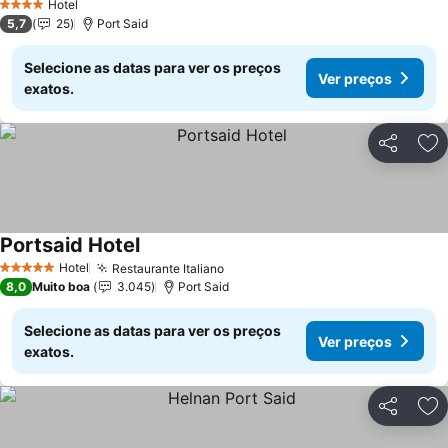
Hotel
4 Estrelas
5,7
25
Port Said
Selecione as datas para ver os preços
Ver preços
exatos.
Partilhar
Ad
Portsaid Hotel
Ver preços
Hotel
Restaurante Italiano
Ver preços
5 Estrelas
8,0
Muito boa
3.045
Port Said
Selecione as datas para ver os preços
Ver preços
exatos.
Partilhar
Ad