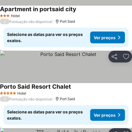
Apartment in portsaid city
Ver preços
Hotel
3 Estrelas
/
Port Said
Pontuação não disponível
Selecione as datas para ver os preços
Ver preços
exatos.
Partilhar
Ad
Porto Said Resort Chalet
Ver preços
Hotel
5 Estrelas
/
Port Said
Pontuação não disponível
Selecione as datas para ver os preços
Ver preços
exatos.