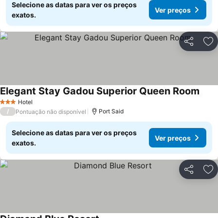
Selecione as datas para ver os preços
Ver preços
exatos.
Partilhar
Ad
Elegant Stay Gadou Superior Queen Room
Ver 
Hotel
3 Estrelas
/
Port Said
Pontuação não disponível
Selecione as datas para ver os preços
Ver preços
exatos.
Partilhar
Ad