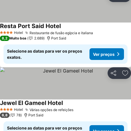
Resta Port Said Hotel
Ver preços
Hotel
Restaurante de fusão egípcia e italiana
Ver preços
4 Estrelas
8,2
Muito boa
2.689
Port Said
Selecione as datas para ver os preços
Ver preços
exatos.
Partilhar
Ad
Jewel El Gameel Hotel
Ver preços
Hotel
Várias opções de refeições
Ver preços
4 Estrelas
6,8
78
Port Said
Selecione as datas para ver os preços