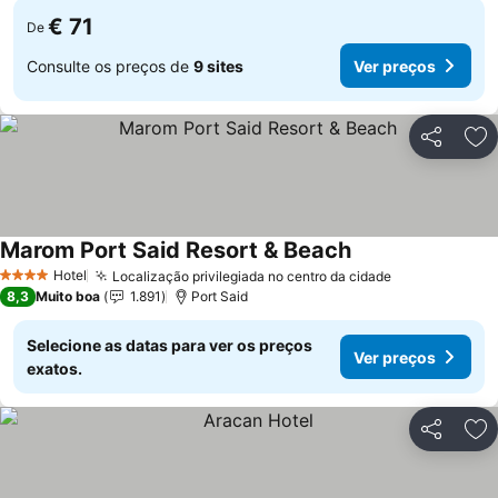
€ 71
De
Consulte os preços de
9 sites
Ver preços
Partilhar
Ad
Marom Port Said Resort & Beach
Ver preços
Hotel
Localização privilegiada no centro da cidade
Ver preços
4 Estrelas
8,3
Muito boa
1.891
Port Said
Selecione as datas para ver os preços
Ver preços
exatos.
Partilhar
Ad