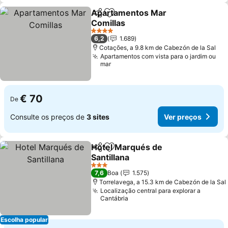
Apartamentos Mar
Partilhar
Adicionar aos favoritos
Comillas
4 Estrelas
6,2
1.689
Cotações, a 9.8 km de Cabezón de la Sal
Apartamentos com vista para o jardim ou
mar
€ 70
De
Consulte os preços de
3 sites
Ver preços
Hotel Marqués de
Partilhar
Adicionar aos favoritos
Santillana
3 Estrelas
7,6
Boa
1.575
Torrelavega, a 15.3 km de Cabezón de la Sal
Localização central para explorar a
Cantábria
Escolha popular