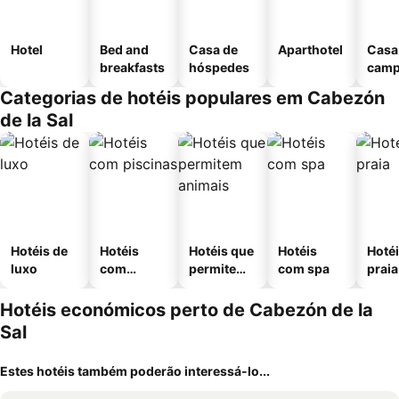
Hotel
Bed and
Casa de
Aparthotel
Casa
breakfasts
hóspedes
cam
Categorias de hotéis populares em Cabezón
de la Sal
Hotéis de
Hotéis
Hotéis que
Hotéis
Hotéi
luxo
com
permitem
com spa
praia
piscinas
animais
Hotéis económicos perto de Cabezón de la
Sal
Estes hotéis também poderão interessá-lo...