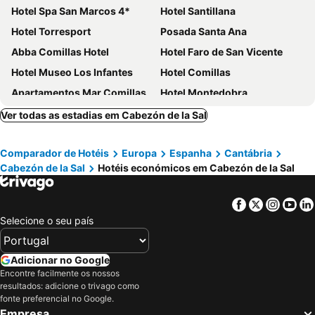
Hotel Spa San Marcos 4*
Hotel Santillana
Hotel Torresport
Posada Santa Ana
Abba Comillas Hotel
Hotel Faro de San Vicente
Hotel Museo Los Infantes
Hotel Comillas
Apartamentos Mar Comillas
Hotel Montedobra
Palacio Garcia Quijano
Posada de Ongayo
Ver todas as estadias em Cabezón de la Sal
Hotel Puerto Calderon
Hotel Besaya
Comparador de Hotéis
Europa
Espanha
Cantábria
Hotel Viar
Hotel Palación de Toñanes
Cabezón de la Sal
Hotéis económicos em Cabezón de la Sal
Puerta de Santillana
Posada Camino de Altamira
Hotel Cuevas
Hotel Bestprice Santillana
Facebook
Twitter
Insta
Yo
Hotel Marqués de Santillana
Hotel Felisa SPA
Selecione o seu país
Posada La Casona de Los Güelitos
La Casona de Revolgo
Akla Hotel Suites Santillana
Hotel Don Diego
Adicionar no Google
Encontre facilmente os nossos
Casona Los Caballeros
Hotel Siglo XVIII
resultados: adicione o trivago como
Arha Reserva Del Saja
Trisileja en Posada La Busta
fonte preferencial no Google.
Empresa