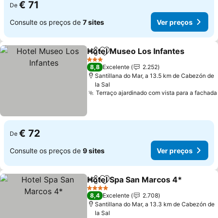
€ 71
De
Consulte os preços de
7 sites
Ver preços
Hotel Museo Los Infantes
Partilhar
Adicionar aos favoritos
3 Estrelas
8,8
Excelente
2.252
Santillana do Mar, a 13.5 km de Cabezón de
la Sal
Terraço ajardinado com vista para a fachada
€ 72
De
Consulte os preços de
9 sites
Ver preços
Hotel Spa San Marcos 4*
Partilhar
Adicionar aos favoritos
4 Estrelas
8,4
Excelente
2.708
Santillana do Mar, a 13.3 km de Cabezón de
la Sal