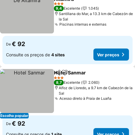
3 Estrelas
9,4
Excelente
1.045
Santillana do Mar, a 13.3 km de Cabezón de
la Sal
Piscinas internas e externas
€ 92
De
Consulte os preços de
4 sites
Ver preços
Hotel Sanmar
Partilhar
Adicionar aos favoritos
3 Estrelas
8,7
Excelente
2.060
Alfoz de Lloredo, a 9.7 km de Cabezón de la
Sal
Acesso direto à Praia de Luaña
Escolha popular
€ 92
De
Consulte os preços de
1 site
Ver preços