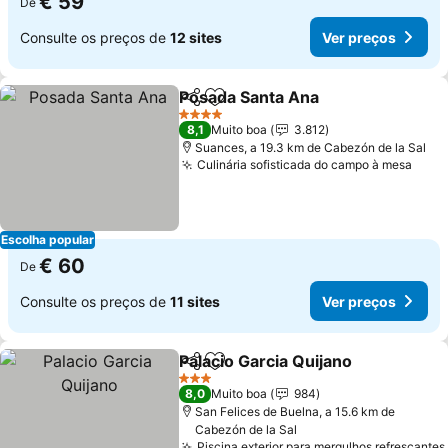
€ 59
De
Consulte os preços de
12 sites
Ver preços
Posada Santa Ana
Partilhar
Adicionar aos favoritos
4 Estrelas
8,1
Muito boa
3.812
Suances, a 19.3 km de Cabezón de la Sal
Culinária sofisticada do campo à mesa
Escolha popular
€ 60
De
Consulte os preços de
11 sites
Ver preços
Palacio Garcia Quijano
Partilhar
Adicionar aos favoritos
3 Estrelas
8,0
Muito boa
984
San Felices de Buelna, a 15.6 km de
Cabezón de la Sal
Piscina exterior para mergulhos refrescantes