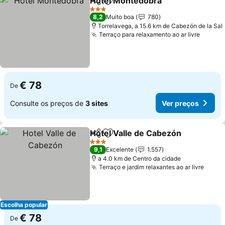
Hotel Montedobra
Partilhar
Adicionar aos favoritos
3 Estrelas
8,2
Muito boa
780
Torrelavega, a 15.6 km de Cabezón de la Sal
Terraço para relaxamento ao ar livre
€ 78
De
Consulte os preços de
3 sites
Ver preços
Hotel Valle de Cabezón
Partilhar
Adicionar aos favoritos
3 Estrelas
9,1
Excelente
1.557
a 4.0 km de Centro da cidade
Terraço e jardim relaxantes ao ar livre
Escolha popular
€ 78
De