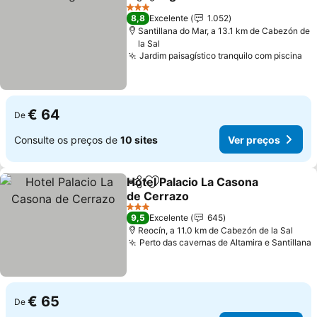
Partilhar
Adicionar aos favoritos
3 Estrelas
8,8
Excelente
1.052
Santillana do Mar, a 13.1 km de Cabezón de
la Sal
Jardim paisagístico tranquilo com piscina
€ 64
De
Consulte os preços de
10 sites
Ver preços
Hotel Palacio La Casona
Partilhar
Adicionar aos favoritos
de Cerrazo
3 Estrelas
9,5
Excelente
645
Reocín, a 11.0 km de Cabezón de la Sal
Perto das cavernas de Altamira e Santillana
€ 65
De