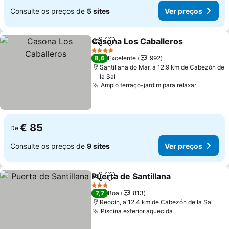
Consulte os preços de
5 sites
Ver preços
Casona Los Caballeros
Partilhar
Adicionar aos favoritos
4 Estrelas
8,6
Excelente
992
Santillana do Mar, a 12.9 km de Cabezón de
la Sal
Amplo terraço-jardim para relaxar
€ 85
De
Consulte os preços de
9 sites
Ver preços
Puerta de Santillana
Partilhar
Adicionar aos favoritos
3 Estrelas
7,7
Boa
813
Reocín, a 12.4 km de Cabezón de la Sal
Piscina exterior aquecida