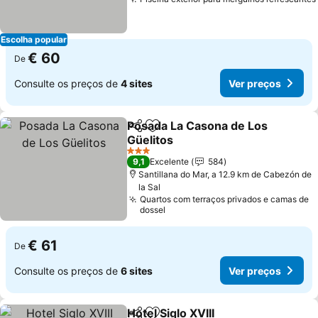
Escolha popular
€ 60
De
Consulte os preços de
4 sites
Ver preços
Posada La Casona de Los
Partilhar
Adicionar aos favoritos
Güelitos
3 Estrelas
9,1
Excelente
584
Santillana do Mar, a 12.9 km de Cabezón de
la Sal
Quartos com terraços privados e camas de
dossel
€ 61
De
Consulte os preços de
6 sites
Ver preços
Hotel Siglo XVIII