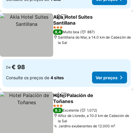
Akla Hotel Suites
Partilhar
Adicionar aos favoritos
Santillana
3 Estrelas
8,4
Muito boa
887
Santillana do Mar, a 14.0 km de Cabezón de
la Sal
€ 98
De
Consulte os preços de
4 sites
Ver preços
Hotel Palación de
Partilhar
Adicionar aos favoritos
Toñanes
3 Estrelas
9,3
Excelente
1.072
Alfoz de Lloredo, a 10.0 km de Cabezón de
la Sal
Jardins exuberantes de 12.000 m²