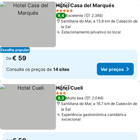
Hotel Casa del Marqués
Partilhar
Adicionar aos favoritos
5 Estrelas
9,4
Excelente
2.365
Santillana do Mar, a 13.8 km de Cabezón de
la Sal
Estacionamento privativo no local
Escolha popular
€ 59
De
Consulte os preços de
14 sites
Ver preços
Hotel Cueli
Partilhar
Adicionar aos favoritos
3 Estrelas
8,3
Muito boa
2.046
Santillana do Mar, a 16.7 km de Cabezón de
la Sal
Experiência gastronómica cantábrica
excecional