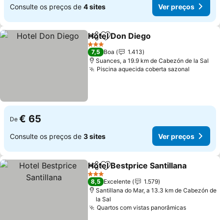
Consulte os preços de
4 sites
Ver preços
Hotel Don Diego
Partilhar
Adicionar aos favoritos
3 Estrelas
7,5
Boa
1.413
Suances, a 19.9 km de Cabezón de la Sal
Piscina aquecida coberta sazonal
€ 65
De
Consulte os preços de
3 sites
Ver preços
Hotel Bestprice Santillana
Partilhar
Adicionar aos favoritos
3 Estrelas
8,5
Excelente
1.579
Santillana do Mar, a 13.3 km de Cabezón de
la Sal
Quartos com vistas panorâmicas