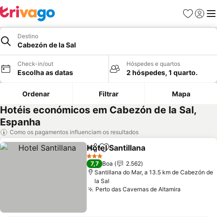
Favoritos
Iniciar
Me
Destino
Cabezón de la Sal
Check-in/out
Hóspedes e quartos
Escolha as datas
2 hóspedes, 1 quarto.
Ordenar
Filtrar
Mapa
Hotéis económicos em Cabezón de la Sal,
Espanha
Como os pagamentos influenciam os resultados
Hotel Santillana
Partilhar
Adicionar aos favoritos
3 Estrelas
7,7
Boa
2.562
Santillana do Mar, a 13.5 km de Cabezón de
la Sal
Perto das Cavernas de Altamira