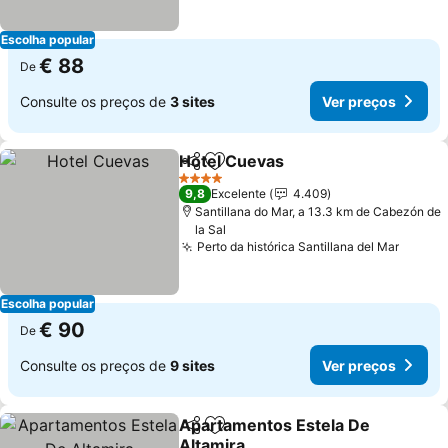
Escolha popular
€ 88
De
Consulte os preços de
3 sites
Ver preços
Hotel Cuevas
Partilhar
Adicionar aos favoritos
4 Estrelas
9,8
Excelente
4.409
Santillana do Mar, a 13.3 km de Cabezón de
la Sal
Perto da histórica Santillana del Mar
Escolha popular
€ 90
De
Consulte os preços de
9 sites
Ver preços
Apartamentos Estela De
Partilhar
Adicionar aos favoritos
Altamira