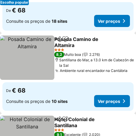
Escolha popular
€ 68
De
Consulte os preços de
18 sites
Ver preços
Posada Camino de
Partilhar
Adicionar aos favoritos
Altamira
3 Estrelas
8,2
Muito boa
2.276
Santillana do Mar, a 13.0 km de Cabezón de
la Sal
Ambiente rural encantador na Cantábria
€ 68
De
Consulte os preços de
10 sites
Ver preços
Hotel Colonial de
Partilhar
Adicionar aos favoritos
Santillana
3 Estrelas
9,1
Excelente
2.020