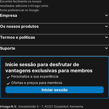
Encontre facilmente os nossos
Agriturismo Sa Pramma
L Anfora
resultados: adicione o trivago como
Is Cheas wine farm boutique hotel
Albergo Residenziale Menhirs
fonte preferencial no Google.
Empresa
Hotel Raffael
Il Lentischio del Sinis
Nahe Meer, Free Wi-fi, Historisches Ferienhaus
Hotel Bellavista S'Archittu
Os nossos produtos
Termos e políticas
Suporte
Inicie sessão para desfrutar de
vantagens exclusivas para membros
Personalize a sua experiência
Ofertas e preços para membros
Iniciar sessão
trivago N.V.
, Kesselstraße 5 – 7, 40221 Düsseldorf, Alemanha