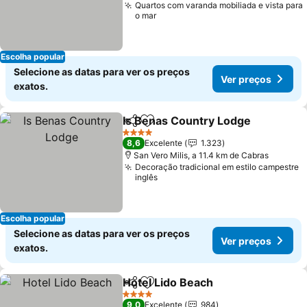
Quartos com varanda mobiliada e vista para
o mar
Escolha popular
Selecione as datas para ver os preços
Ver preços
exatos.
Is Benas Country Lodge
Partilhar
Adicionar aos favoritos
4 Estrelas
8,6
Excelente
1.323
San Vero Milis, a 11.4 km de Cabras
Decoração tradicional em estilo campestre
inglês
Escolha popular
Selecione as datas para ver os preços
Ver preços
exatos.
Hotel Lido Beach
Partilhar
Adicionar aos favoritos
4 Estrelas
9,0
Excelente
984