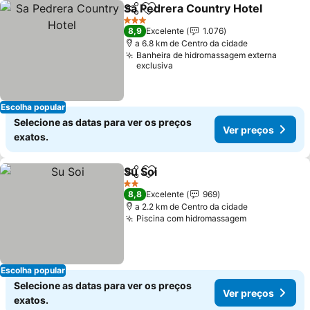
Sa Pedrera Country Hotel
Partilhar
Adicionar aos favoritos
3 Estrelas
8,9
Excelente
1.076
a 6.8 km de Centro da cidade
Banheira de hidromassagem externa
exclusiva
Escolha popular
Selecione as datas para ver os preços
Ver preços
exatos.
Su Soi
Partilhar
Adicionar aos favoritos
2 Estrelas
8,8
Excelente
969
a 2.2 km de Centro da cidade
Piscina com hidromassagem
Escolha popular
Selecione as datas para ver os preços
Ver preços
exatos.