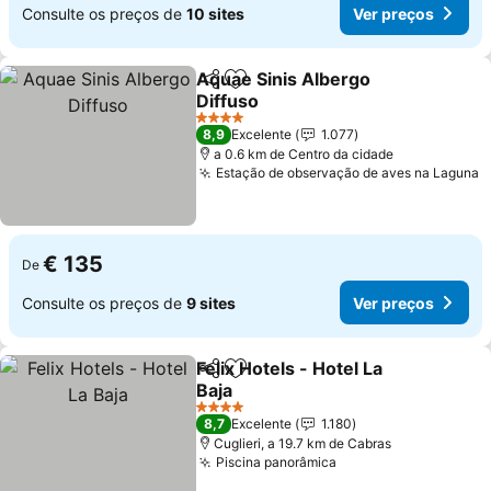
Consulte os preços de
10 sites
Ver preços
Aquae Sinis Albergo
Partilhar
Adicionar aos favoritos
Diffuso
4 Estrelas
8,9
Excelente
1.077
a 0.6 km de Centro da cidade
Estação de observação de aves na Laguna
€ 135
De
Consulte os preços de
9 sites
Ver preços
Felix Hotels - Hotel La
Partilhar
Adicionar aos favoritos
Baja
4 Estrelas
8,7
Excelente
1.180
Cuglieri, a 19.7 km de Cabras
Piscina panorâmica