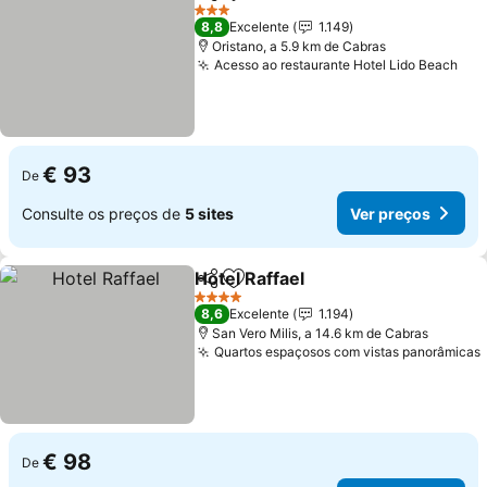
Partilhar
Adicionar aos favoritos
3 Estrelas
8,8
Excelente
1.149
Oristano, a 5.9 km de Cabras
Acesso ao restaurante Hotel Lido Beach
€ 93
De
Consulte os preços de
5 sites
Ver preços
Hotel Raffael
Partilhar
Adicionar aos favoritos
4 Estrelas
8,6
Excelente
1.194
San Vero Milis, a 14.6 km de Cabras
Quartos espaçosos com vistas panorâmicas
€ 98
De