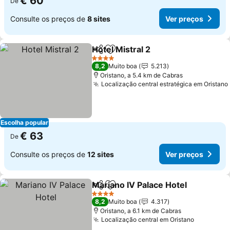
€ 60
De
Consulte os preços de
8 sites
Ver preços
Hotel Mistral 2
Partilhar
Adicionar aos favoritos
4 Estrelas
8,2
Muito boa
5.213
Oristano, a 5.4 km de Cabras
Localização central estratégica em Oristano
Escolha popular
€ 63
De
Consulte os preços de
12 sites
Ver preços
Mariano IV Palace Hotel
Partilhar
Adicionar aos favoritos
4 Estrelas
8,2
Muito boa
4.317
Oristano, a 6.1 km de Cabras
Localização central em Oristano