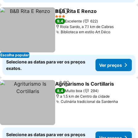
B&B Rita E Renzo
Partilhar
Adicionar aos favoritos
3 Estrelas
9,4
Excelente
622
Riola Sardo, a 7.1 km de Cabras
Biblioteca em estilo Art Déco
Escolha popular
Selecione as datas para ver os preços
Ver preços
exatos.
Agriturismo Is Cortillaris
Partilhar
Adicionar aos favoritos
8,4
Muito boa
294
a 1.5 km de Centro da cidade
Culinária tradicional da Sardenha
Selecione as datas para ver os preços
Ver preços