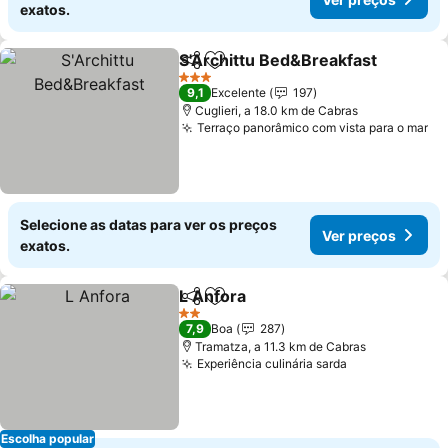
exatos.
S'Archittu Bed&Breakfast
Partilhar
Adicionar aos favoritos
3 Estrelas
9,1
Excelente
197
Cuglieri, a 18.0 km de Cabras
Terraço panorâmico com vista para o mar
Selecione as datas para ver os preços
Ver preços
exatos.
L Anfora
Partilhar
Adicionar aos favoritos
2 Estrelas
7,9
Boa
287
Tramatza, a 11.3 km de Cabras
Experiência culinária sarda
Escolha popular