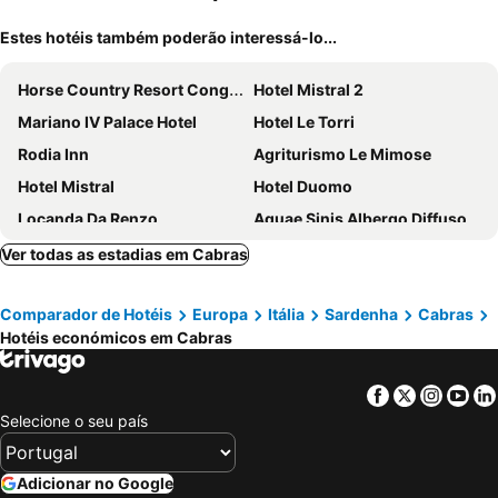
Estes hotéis também poderão interessá-lo...
Horse Country Resort Congress & Spa
Hotel Mistral 2
Mariano IV Palace Hotel
Hotel Le Torri
Rodia Inn
Agriturismo Le Mimose
Hotel Mistral
Hotel Duomo
Locanda Da Renzo
Aquae Sinis Albergo Diffuso
Blao boutique hotel
Is Arenas Resort
Ver todas as estadias em Cabras
Felix Hotels - Hotel La Baja
Agriturismo Is Cortillaris
Comparador de Hotéis
Europa
Itália
Sardenha
Cabras
Hotel Lido Beach
CuccuruAio' B&B
Hotéis económicos em Cabras
Hotel Fortezza
Sa Pedrera Country Hotel
Hotel Villa Delle Rose
B&B Rita E Renzo
Facebook
Twitter
Insta
Yo
Is Benas Country Lodge
Hotel Maluentu
Selecione o seu país
Hotel Gran Torre
Hotel Villa Canu
Residenza d'Epoca Regina d'Arborea
Agriturismo Il Giglio
Adicionar no Google