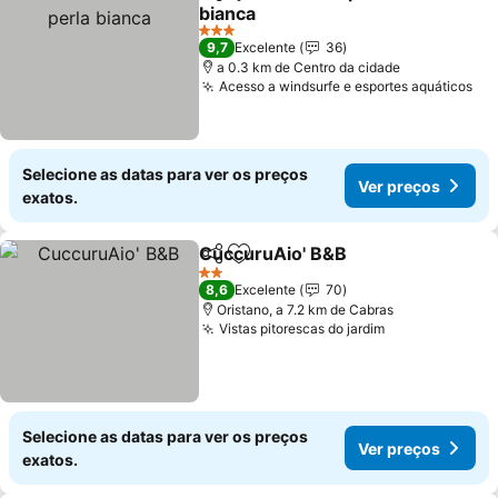
Partilhar
Adicionar aos favoritos
bianca
3 Estrelas
9,7
Excelente
36
a 0.3 km de Centro da cidade
Acesso a windsurfe e esportes aquáticos
Selecione as datas para ver os preços
Ver preços
exatos.
CuccuruAio' B&B
Partilhar
Adicionar aos favoritos
2 Estrelas
8,6
Excelente
70
Oristano, a 7.2 km de Cabras
Vistas pitorescas do jardim
Selecione as datas para ver os preços
Ver preços
exatos.