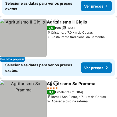
Selecione as datas para ver os preços
Ver preços
exatos.
Agriturismo Il Giglio
Partilhar
Adicionar aos favoritos
7,9
Boa
664
Oristano, a 7.0 km de Cabras
Restaurante tradicional da Sardenha
Escolha popular
Selecione as datas para ver os preços
Ver preços
exatos.
Agriturismo Sa Pramma
Partilhar
Adicionar aos favoritos
4 Estrelas
9,1
Excelente
184
Baratili San Pietro, a 7.1 km de Cabras
Acesso à piscina externa