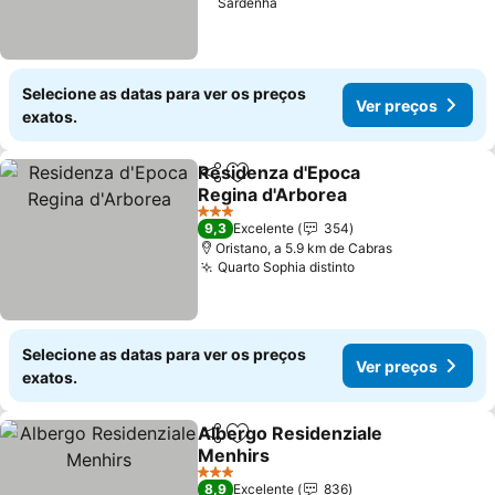
Sardenha
Selecione as datas para ver os preços
Ver preços
exatos.
Residenza d'Epoca
Partilhar
Adicionar aos favoritos
Regina d'Arborea
3 Estrelas
9,3
Excelente
354
Oristano, a 5.9 km de Cabras
Quarto Sophia distinto
Selecione as datas para ver os preços
Ver preços
exatos.
Albergo Residenziale
Partilhar
Adicionar aos favoritos
Menhirs
3 Estrelas
8,9
Excelente
836