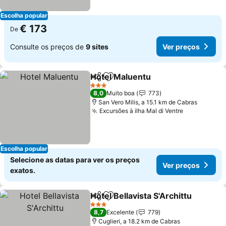
Escolha popular
€ 173
De
Consulte os preços de
9 sites
Ver preços
Hotel Maluentu
Partilhar
Adicionar aos favoritos
3 Estrelas
8,0
Muito boa
773
San Vero Milis, a 15.1 km de Cabras
Excursões à ilha Mal di Ventre
Escolha popular
Selecione as datas para ver os preços
Ver preços
exatos.
Hotel Bellavista S'Archittu
Partilhar
Adicionar aos favoritos
3 Estrelas
8,7
Excelente
779
Cuglieri, a 18.2 km de Cabras