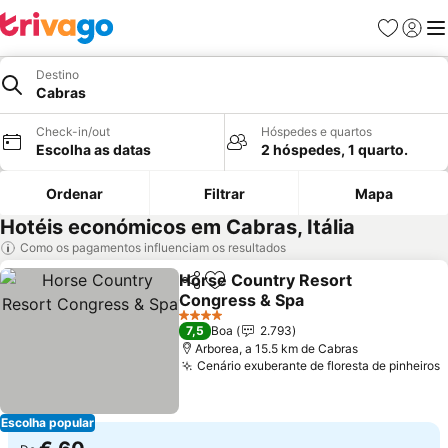
Favoritos
Iniciar
Me
Destino
Cabras
Check-in/out
Hóspedes e quartos
Escolha as datas
2 hóspedes, 1 quarto.
Ordenar
Filtrar
Mapa
Hotéis económicos em Cabras, Itália
Como os pagamentos influenciam os resultados
Horse Country Resort
Partilhar
Adicionar aos favoritos
Congress & Spa
4 Estrelas
7,5
Boa
2.793
Arborea, a 15.5 km de Cabras
Cenário exuberante de floresta de pinheiros
Escolha popular