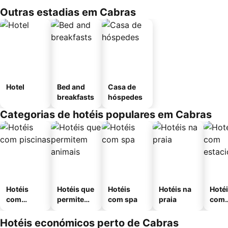
Outras estadias em Cabras
Hotel
Bed and
Casa de
breakfasts
hóspedes
Categorias de hotéis populares em Cabras
Hotéis
Hotéis que
Hotéis
Hotéis na
Hoté
com
permitem
com spa
praia
com
piscinas
animais
esta
ment
Hotéis económicos perto de Cabras