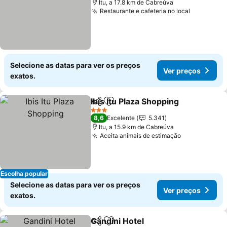
Itu, a 17.8 km de Cabreúva
Restaurante e cafeteria no local
Selecione as datas para ver os preços
Ver preços
exatos.
Ibis Itu Plaza Shopping
Partilhar
Adicionar aos favoritos
3 Estrelas
8,6
Excelente
5.341
Itu, a 15.9 km de Cabreúva
Aceita animais de estimação
Escolha popular
Selecione as datas para ver os preços
Ver preços
exatos.
Gandini Hotel
Partilhar
Adicionar aos favoritos