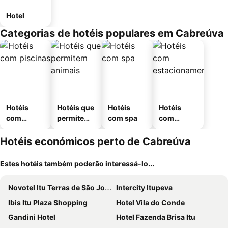
Hotel
Categorias de hotéis populares em Cabreúva
Hotéis
Hotéis que
Hotéis
Hotéis
com
permitem
com spa
com
piscinas
animais
estaciona
mento
Hotéis económicos perto de Cabreúva
Estes hotéis também poderão interessá-lo...
Novotel Itu Terras de São José Golf & Resort
Intercity Itupeva
Ibis Itu Plaza Shopping
Hotel Vila do Conde
Gandini Hotel
Hotel Fazenda Brisa Itu