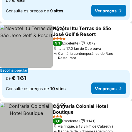
€ 66
De
Consulte os preços de
9 sites
Ver preços
Novotel Itu Terras de São
Partilhar
Adicionar aos favoritos
José Golf & Resort
4 Estrelas
9,1
Excelente
7.072
Itu, a 17.0 km de Cabreúva
Culinária contemporânea do Raro
Restaurant
Escolha popular
€ 161
De
Consulte os preços de
10 sites
Ver preços
Confraria Colonial Hotel
Partilhar
Adicionar aos favoritos
Boutique
3 Estrelas
8,6
Excelente
1.141
Mairinque, a 18.8 km de Cabreúva
Banheira de hidromassagem com