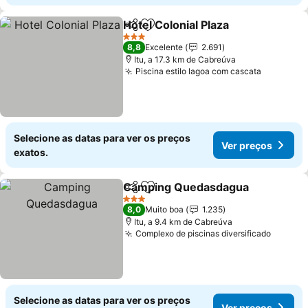
Hotel Colonial Plaza
Partilhar
Adicionar aos favoritos
3 Estrelas
8,8
Excelente
2.691
Itu, a 17.3 km de Cabreúva
Piscina estilo lagoa com cascata
Selecione as datas para ver os preços
Ver preços
exatos.
Camping Quedasdagua
Partilhar
Adicionar aos favoritos
3 Estrelas
8,0
Muito boa
1.235
Itu, a 9.4 km de Cabreúva
Complexo de piscinas diversificado
Selecione as datas para ver os preços
Ver preços