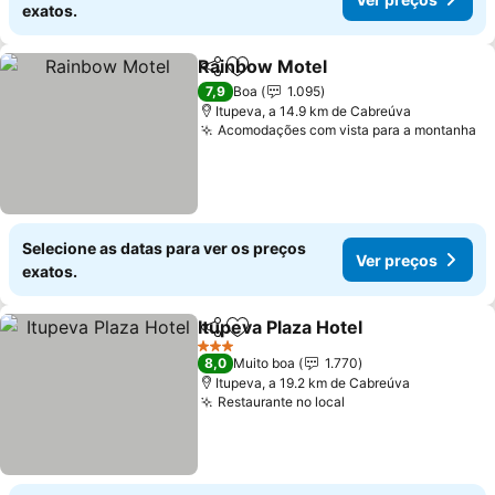
exatos.
Rainbow Motel
Partilhar
Adicionar aos favoritos
7,9
Boa
1.095
Itupeva, a 14.9 km de Cabreúva
Acomodações com vista para a montanha
Selecione as datas para ver os preços
Ver preços
exatos.
Itupeva Plaza Hotel
Partilhar
Adicionar aos favoritos
3 Estrelas
8,0
Muito boa
1.770
Itupeva, a 19.2 km de Cabreúva
Restaurante no local