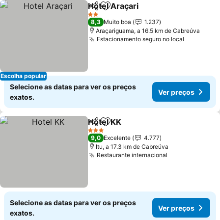
Hotel Araçari
Partilhar
Adicionar aos favoritos
2 Estrelas
8,3
Muito boa
1.237
Araçariguama, a 16.5 km de Cabreúva
Estacionamento seguro no local
Escolha popular
Selecione as datas para ver os preços
Ver preços
exatos.
Hotel KK
Partilhar
Adicionar aos favoritos
3 Estrelas
9,0
Excelente
4.777
Itu, a 17.3 km de Cabreúva
Restaurante internacional
Selecione as datas para ver os preços
Ver preços
exatos.