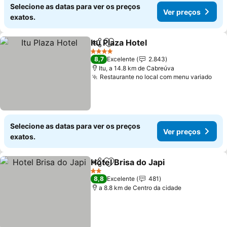
Selecione as datas para ver os preços
Ver preços
exatos.
Itu Plaza Hotel
Partilhar
Adicionar aos favoritos
4 Estrelas
8,7
Excelente
2.843
Itu, a 14.8 km de Cabreúva
Restaurante no local com menu variado
Selecione as datas para ver os preços
Ver preços
exatos.
Hotel Brisa do Japi
Partilhar
Adicionar aos favoritos
2 Estrelas
8,8
Excelente
481
a 8.8 km de Centro da cidade