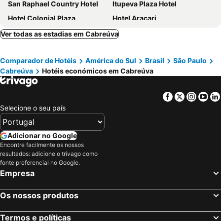
San Raphael Country Hotel
Itupeva Plaza Hotel
Hotel Colonial Plaza
Hotel Araçari
Itu Plaza Hotel
Hotel KK
Ver todas as estadias em Cabreúva
Hotel Itu Shopping
Camping Quedasdagua
Comparador de Hotéis
América do Sul
Brasil
São Paulo
Hotel Buriti Itupeva
Rainbow Motel
Cabreúva
Hotéis económicos em Cabreúva
Confraria Colonial Hotel Boutique
Gardenian Boutique Hotel
Casa Aconchego
Pousada da Vila
Facebook
Twitter
Insta
Yo
Maktub Hotel Itu
Selecione o seu país
Adicionar no Google
Encontre facilmente os nossos
resultados: adicione o trivago como
fonte preferencial no Google.
Empresa
Os nossos produtos
Termos e políticas