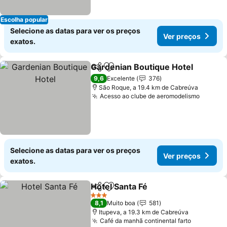
Escolha popular
Selecione as datas para ver os preços
Ver preços
exatos.
Gardenian Boutique Hotel
Partilhar
Adicionar aos favoritos
9,6
Excelente
376
São Roque, a 19.4 km de Cabreúva
Acesso ao clube de aeromodelismo
Selecione as datas para ver os preços
Ver preços
exatos.
Hotel Santa Fé
Partilhar
Adicionar aos favoritos
3 Estrelas
8,1
Muito boa
581
Itupeva, a 19.3 km de Cabreúva
Café da manhã continental farto