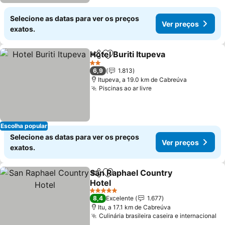
Selecione as datas para ver os preços
Ver preços
exatos.
Hotel Buriti Itupeva
Partilhar
Adicionar aos favoritos
2 Estrelas
6,9
1.813
Itupeva, a 19.0 km de Cabreúva
Piscinas ao ar livre
Escolha popular
Selecione as datas para ver os preços
Ver preços
exatos.
San Raphael Country
Partilhar
Adicionar aos favoritos
Hotel
5 Estrelas
8,4
Excelente
1.677
Itu, a 17.1 km de Cabreúva
Culinária brasileira caseira e internacional