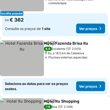
cromoterapia
Escolha popular
€ 362
De
Consulte os preços de
1 site
Ver preços
Hotel Fazenda Brisa Itu
Partilhar
Adicionar aos favoritos
8,6
Excelente
2.005
Itu, a 18.5 km de Cabreúva
Piscinas externas aquecidas
Selecione as datas para ver os preços
Ver preços
exatos.
Hotel Itu Shopping
Partilhar
Adicionar aos favoritos
7,6
Boa
2.248