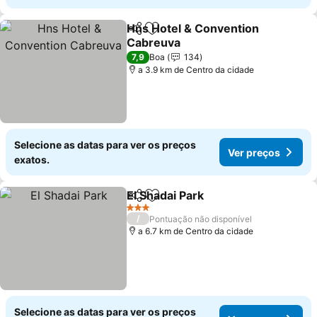
Hns Hotel & Convention
Partilhar
Adicionar aos favoritos
Cabreuva
7,9
Boa
134
a 3.9 km de Centro da cidade
Selecione as datas para ver os preços
Ver preços
exatos.
El Shadai Park
Partilhar
Adicionar aos favoritos
3 Estrelas
/
Pontuação não disponível
a 6.7 km de Centro da cidade
Selecione as datas para ver os preços