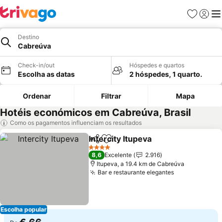
Favoritos
Iniciar
Me
Destino
Cabreúva
Check-in/out
Hóspedes e quartos
Escolha as datas
2 hóspedes, 1 quarto.
Ordenar
Filtrar
Mapa
Hotéis económicos em Cabreúva, Brasil
Como os pagamentos influenciam os resultados
Intercity Itupeva
Partilhar
Adicionar aos favoritos
4 Estrelas
8,6
Excelente
2.916
Itupeva, a 19.4 km de Cabreúva
Bar e restaurante elegantes
Escolha popular