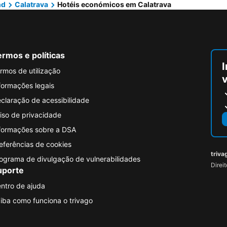
nd
Calatrava
Hotéis económicos em Calatrava
rmos e políticas
I
rmos de utilização
formações legais
claração de acessibilidade
iso de privacidade
formações sobre a DSA
eferências de cookies
triva
ograma de divulgação de vulnerabilidades
Direi
uporte
ntro de ajuda
iba como funciona o trivago