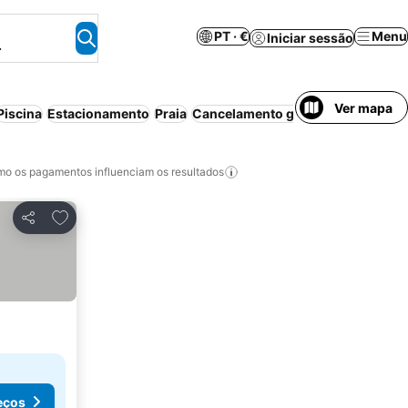
PT · €
Menu
Iniciar sessão
.
Ver mapa
Piscina
Estacionamento
Praia
Cancelamento gratuito
o os pagamentos influenciam os resultados
Adicionar aos favoritos
Partilhar
eços