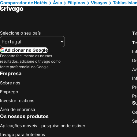
Comparador de Hotéis
Ásia
Filipinas
Visayas
Tablas Isla
Selecione o seu país
Te
Te
Adicionar no Google
In
Encontre facilmente os nossos
De
resultados: adicione o trivago como
fonte preferencial no Google.
Av
Empresa
In
Sobre nós
Pr
Emprego
Pr
Investor relations
S
Área de imprensa
Ce
Os nossos produtos
Sa
Aplicações móveis - pesquise onde estiver
trivago para hoteleiros