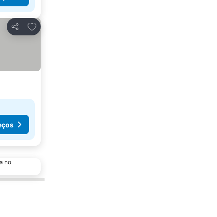
Adicionar aos favoritos
Partilhar
eços
a no