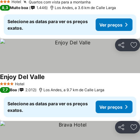
Hotel
Quartos com vista para a montanha
3 Estrelas
8,3
Muito boa
1.446
Los Andes, a 3.6 km de Calle Larga
Selecione as datas para ver os preços
Ver preços
exatos.
Partilhar
Ad
Enjoy Del Valle
Hotel
4 Estrelas
7,7
Boa
2.012
Los Andes, a 9.7 km de Calle Larga
Selecione as datas para ver os preços
Ver preços
exatos.
Partilhar
Ad