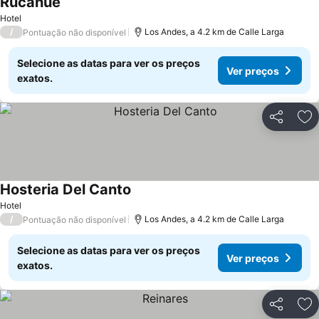
Rucahue
Hotel
/
Los Andes, a 4.2 km de Calle Larga
Pontuação não disponível
Selecione as datas para ver os preços
Ver preços
exatos.
Partilhar
Ad
Hosteria Del Canto
Hotel
/
Los Andes, a 4.2 km de Calle Larga
Pontuação não disponível
Selecione as datas para ver os preços
Ver preços
exatos.
Partilhar
Ad