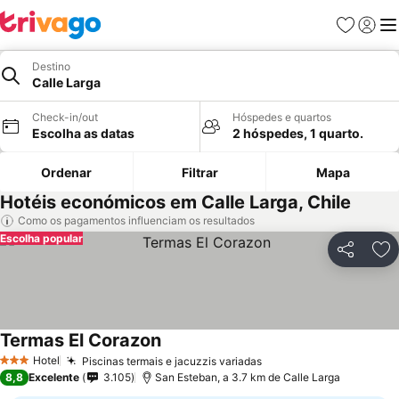
Favoritos
Iniciar
Me
Destino
Calle Larga
Check-in/out
Hóspedes e quartos
Escolha as datas
2 hóspedes, 1 quarto.
Ordenar
Filtrar
Mapa
Hotéis económicos em Calle Larga, Chile
Como os pagamentos influenciam os resultados
Escolha popular
Partilhar
Ad
Termas El Corazon
Hotel
Piscinas termais e jacuzzis variadas
3 Estrelas
8,8
Excelente
3.105
San Esteban, a 3.7 km de Calle Larga