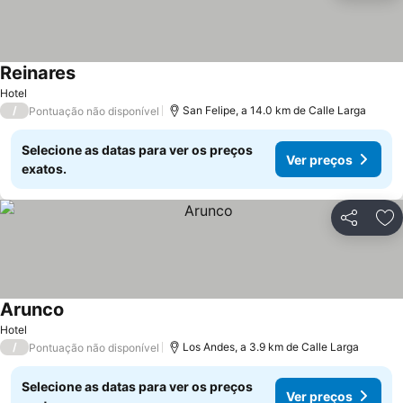
Reinares
Hotel
/
San Felipe, a 14.0 km de Calle Larga
Pontuação não disponível
Selecione as datas para ver os preços
Ver preços
exatos.
Partilhar
Ad
Arunco
Hotel
/
Los Andes, a 3.9 km de Calle Larga
Pontuação não disponível
Selecione as datas para ver os preços
Ver preços