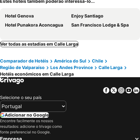
Estes hotéis também poderão interessá-lo...
Hotel Genova
Enjoy Santiago
Hotel Punakora Aconcagua
San Francisco Lodge & Spa
Ver todas as estadias em Calle Larga
Comparador de Hotéis
América do Sul
Chile
Região de Valparaíso
Los Andes Province
Calle Larga
Hotéis económicos em Calle Larga
Facebook
Twitter
Insta
Yo
Selecione o seu país
Adicionar no Google
Encontre facilmente os nossos
resultados: adicione o trivago como
fonte preferencial no Google.
Empresa