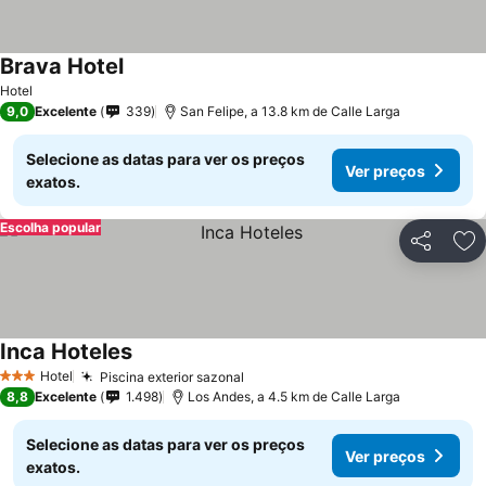
Brava Hotel
Hotel
9,0
Excelente
339
San Felipe, a 13.8 km de Calle Larga
Selecione as datas para ver os preços
Ver preços
exatos.
Escolha popular
Partilhar
Ad
Inca Hoteles
Hotel
Piscina exterior sazonal
3 Estrelas
8,8
Excelente
1.498
Los Andes, a 4.5 km de Calle Larga
Selecione as datas para ver os preços
Ver preços
exatos.