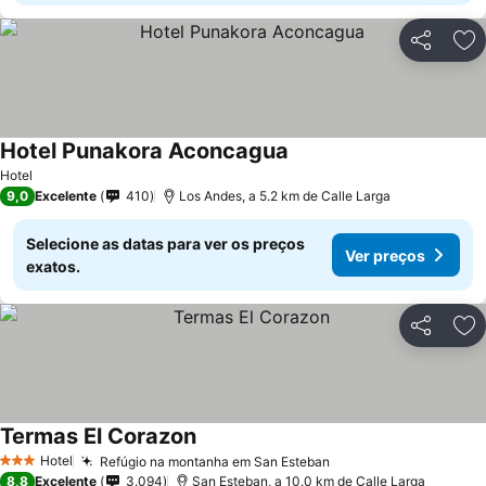
Partilhar
Ad
Hotel Punakora Aconcagua
Hotel
9,0
Excelente
410
Los Andes, a 5.2 km de Calle Larga
Selecione as datas para ver os preços
Ver preços
exatos.
Partilhar
Ad
Termas El Corazon
Hotel
Refúgio na montanha em San Esteban
3 Estrelas
8,8
Excelente
3.094
San Esteban, a 10.0 km de Calle Larga