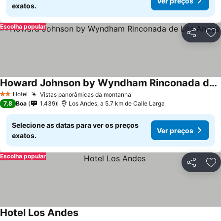
Ver preços
exatos.
Escolha popular
Partilhar
Ad
Howard Johnson by Wyndham Rinconada de Los Andes
Hotel
Vistas panorâmicas da montanha
2 Estrelas
7,8
Boa
1.439
Los Andes, a 5.7 km de Calle Larga
Selecione as datas para ver os preços
Ver preços
exatos.
Escolha popular
Partilhar
Ad
Hotel Los Andes