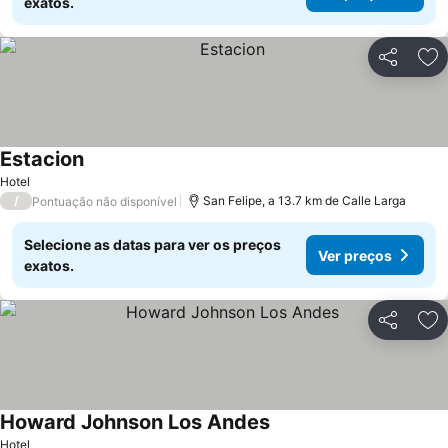
exatos.
Partilhar
Ad
Estacion
Hotel
/
San Felipe, a 13.7 km de Calle Larga
Pontuação não disponível
Selecione as datas para ver os preços
Ver preços
exatos.
Partilhar
Ad
Howard Johnson Los Andes
Hotel