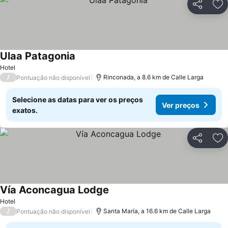
Partilhar
Ad
Ulaa Patagonia
Hotel
/
Rinconada, a 8.6 km de Calle Larga
Pontuação não disponível
Selecione as datas para ver os preços
Ver preços
exatos.
Partilhar
Ad
Vía Aconcagua Lodge
Hotel
/
Santa María, a 16.6 km de Calle Larga
Pontuação não disponível