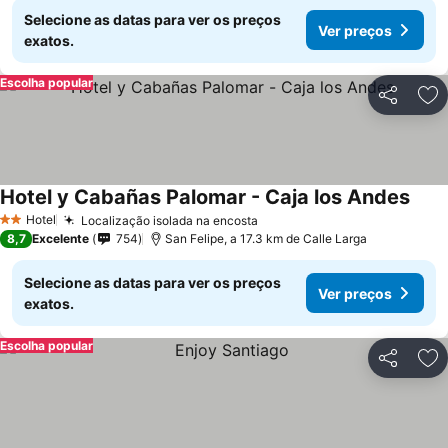
Selecione as datas para ver os preços
Ver preços
exatos.
Escolha popular
Partilhar
Ad
Hotel y Cabañas Palomar - Caja los Andes
Hotel
Localização isolada na encosta
2 Estrelas
8,7
Excelente
754
San Felipe, a 17.3 km de Calle Larga
Selecione as datas para ver os preços
Ver preços
exatos.
Escolha popular
Partilhar
Ad