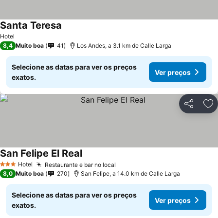
Santa Teresa
Hotel
8,4
Muito boa
41
Los Andes, a 3.1 km de Calle Larga
Selecione as datas para ver os preços
Ver preços
exatos.
Partilhar
Ad
San Felipe El Real
Hotel
Restaurante e bar no local
3 Estrelas
8,0
Muito boa
270
San Felipe, a 14.0 km de Calle Larga
Selecione as datas para ver os preços
Ver preços
exatos.