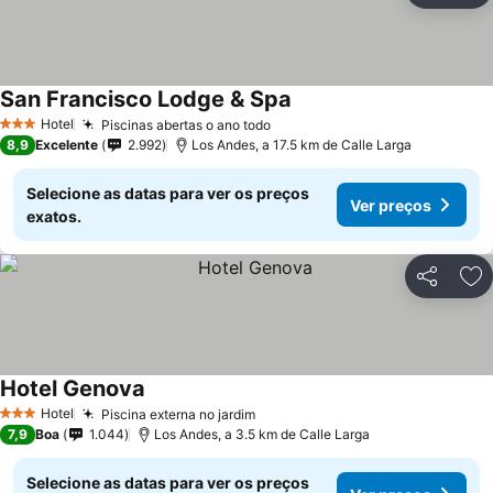
San Francisco Lodge & Spa
Hotel
Piscinas abertas o ano todo
3 Estrelas
8,9
Excelente
2.992
Los Andes, a 17.5 km de Calle Larga
Selecione as datas para ver os preços
Ver preços
exatos.
Partilhar
Ad
Hotel Genova
Hotel
Piscina externa no jardim
3 Estrelas
7,9
Boa
1.044
Los Andes, a 3.5 km de Calle Larga
Selecione as datas para ver os preços