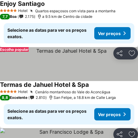
Enjoy Santiago
Hotel
Quartos espaçosos com vista para a montanha
5 Estrelas
7,7
Boa
2.175
a 9.5 km de Centro da cidade
Selecione as datas para ver os preços
Ver preços
exatos.
Escolha popular
Partilhar
Ad
Termas de Jahuel Hotel & Spa
Hotel
Cenário montanhoso do Vale do Aconcágua
5 Estrelas
8,8
Excelente
2.810
San Felipe, a 18.8 km de Calle Larga
Selecione as datas para ver os preços
Ver preços
exatos.
Partilhar
Ad