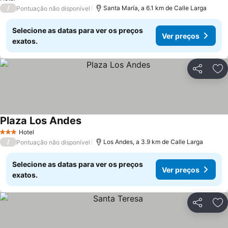
/
Santa María, a 6.1 km de Calle Larga
Pontuação não disponível
Selecione as datas para ver os preços
Ver preços
exatos.
Partilhar
Ad
Plaza Los Andes
Hotel
3 Estrelas
/
Los Andes, a 3.9 km de Calle Larga
Pontuação não disponível
Selecione as datas para ver os preços
Ver preços
exatos.
Partilhar
Ad