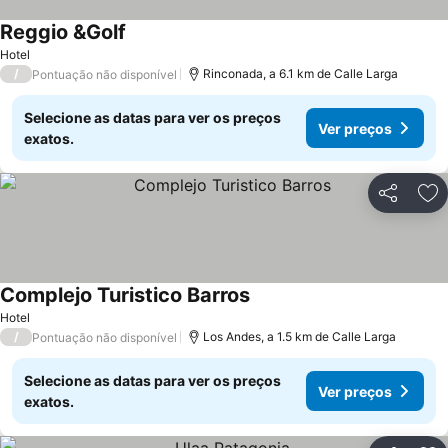
Reggio &Golf
Hotel
/
Rinconada, a 6.1 km de Calle Larga
Pontuação não disponível
Selecione as datas para ver os preços
Ver preços
exatos.
Partilhar
Ad
Complejo Turistico Barros
Hotel
/
Los Andes, a 1.5 km de Calle Larga
Pontuação não disponível
Selecione as datas para ver os preços
Ver preços
exatos.