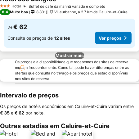
Hotel
Buffet de café da manhã variado e completo
3 Estrelas
8,4
Muito boa
8.801
Villeurbanne, a 2.7 km de Caluire-et-Cuire
€ 62
De
Consulte os preços de
12 sites
Ver preços
Mostrar mais
Os preços e a disponibilidade que recebemos dos sites de reserva
mudam frequentemente. Como tal, pode haver diferenças entre as
ofertas que consulta no trivago e os preços que estão disponíveis
nos sites de reserva.
Intervalo de preços
Os preços de hotéis económicos em Caluire-et-Cuire variam entre
‎€ 35
e
‎€ 62
por noite.
Outras estadias em Caluire-et-Cuire