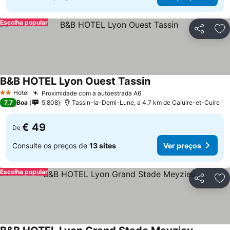
Escolha popular
Partilhar
Ad
B&B HOTEL Lyon Ouest Tassin
Hotel
Proximidade com a autoestrada A6
2 Estrelas
7,7
Boa
5.808
Tassin-la-Demi-Lune, a 4.7 km de Caluire-et-Cuire
€ 49
De
Consulte os preços de
13 sites
Ver preços
Escolha popular
Partilhar
Ad