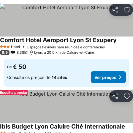
Partilhar
Ad
Comfort Hotel Aeroport Lyon St Exupery
Hotel
Espaços flexíveis para reuniões e conferências
3 Estrelas
6,9
8.385
Lyon, a 20.0 km de Caluire-et-Cuire
€ 50
De
Consulte os preços de
14 sites
Ver preços
Escolha popular
Partilhar
Ad
Ibis Budget Lyon Caluire Cité Internationale