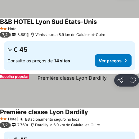
B&B HOTEL Lyon Sud États-Unis
Hotel
2 Estrelas
7,2
3.881
Vénissieux, a 8.9 km de Caluire-et-Cuire
€ 45
De
Consulte os preços de
14 sites
Ver preços
Escolha popular
Partilhar
Ad
Première classe Lyon Dardilly
Hotel
Estacionamento seguro no local
2 Estrelas
7,2
7.769
Dardilly, a 6.9 km de Caluire-et-Cuire