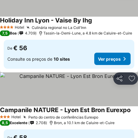
Holiday Inn Lyon - Vaise By Ihg
Hotel
Culinária regional no La Coll'Inn
4 Estrelas
7,5
Boa
4.709
Tassin-la-Demi-Lune, a 4.8 km de Caluire-et-Cuire
€ 56
De
Consulte os preços de
10 sites
Ver preços
Partilhar
Ad
Campanile NATURE - Lyon Est Bron Eurexpo
Hotel
Perto do centro de conferências Eurexpo
3 Estrelas
8,5
Excelente
2.708
Bron, a 10.1 km de Caluire-et-Cuire
€ 58
De