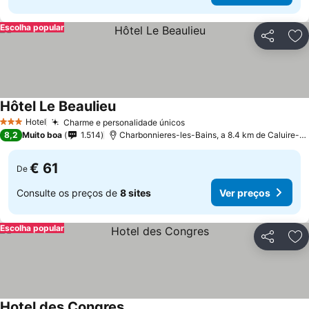
Escolha popular
Partilhar
Ad
Hôtel Le Beaulieu
Hotel
Charme e personalidade únicos
3 Estrelas
8,2
Muito boa
1.514
Charbonnieres-les-Bains, a 8.4 km de Caluire-et-Cuire
€ 61
De
Consulte os preços de
8 sites
Ver preços
Escolha popular
Partilhar
Ad
Hotel des Congres