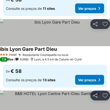
Consulte os preços de
11 sites
Ver preços
Partilhar
Ad
ibis Lyon Gare Part Dieu
Hotel
Restaurante Courtepaille no local
3 Estrelas
7,9
Boa
6.668
Lyon, a 4.5 km de Caluire-et-Cuire
€ 58
De
Consulte os preços de
13 sites
Ver preços
Partilhar
Ad