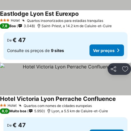
Eastlodge Lyon Est Eurexpo
Hotel
Quartos insonorizados para estadias tranquilas
3 Estrelas
7,8
Boa
3.048
Saint-Priest, a 14.2 km de Caluire-et-Cuire
€ 47
De
Consulte os preços de
9 sites
Ver preços
Partilhar
Ad
Hotel Victoria Lyon Perrache Confluence
Hotel
Quartos com nomes de cidades europeias
2 Estrelas
8,0
Muito boa
5.950
Lyon, a 5.5 km de Caluire-et-Cuire
€ 47
De