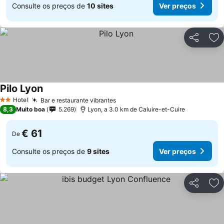
Consulte os preços de
10 sites
Ver preços
Partilhar
Ad
Pilo Lyon
Hotel
Bar e restaurante vibrantes
2 Estrelas
8,3
Muito boa
5.269
Lyon, a 3.0 km de Caluire-et-Cuire
€ 61
De
Consulte os preços de
9 sites
Ver preços
Partilhar
Ad