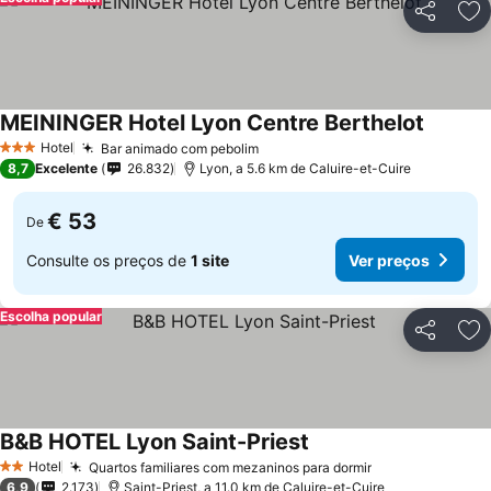
Partilhar
Ad
MEININGER Hotel Lyon Centre Berthelot
Hotel
Bar animado com pebolim
3 Estrelas
8,7
Excelente
26.832
Lyon, a 5.6 km de Caluire-et-Cuire
€ 53
De
Consulte os preços de
1 site
Ver preços
Escolha popular
Partilhar
Ad
B&B HOTEL Lyon Saint-Priest
Hotel
Quartos familiares com mezaninos para dormir
2 Estrelas
6,9
2.173
Saint-Priest, a 11.0 km de Caluire-et-Cuire