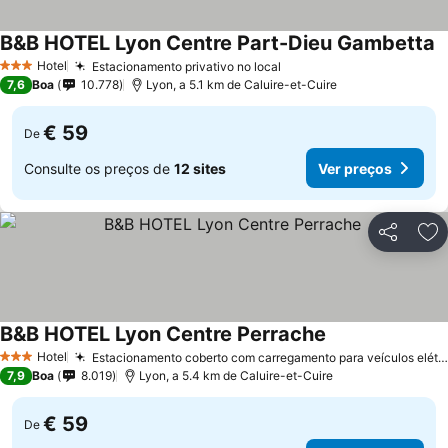
B&B HOTEL Lyon Centre Part-Dieu Gambetta
Hotel
Estacionamento privativo no local
3 Estrelas
7,6
Boa
10.778
Lyon, a 5.1 km de Caluire-et-Cuire
€ 59
De
Consulte os preços de
12 sites
Ver preços
Partilhar
Ad
B&B HOTEL Lyon Centre Perrache
Hotel
Estacionamento coberto com carregamento para veículos elétricos
3 Estrelas
7,9
Boa
8.019
Lyon, a 5.4 km de Caluire-et-Cuire
€ 59
De