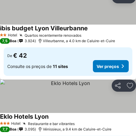
Partilhar
Ad
ibis budget Lyon Villeurbanne
Hotel
Quartos recentemente renovados
2 Estrelas
7,5
Boa
3.924
Villeurbanne, a 4.0 km de Caluire-et-Cuire
€ 42
De
Consulte os preços de
11 sites
Ver preços
Partilhar
Ad
Eklo Hotels Lyon
Hotel
Restaurante e bar vibrantes
3 Estrelas
7,7
Boa
3.095
Vénissieux, a 9.4 km de Caluire-et-Cuire