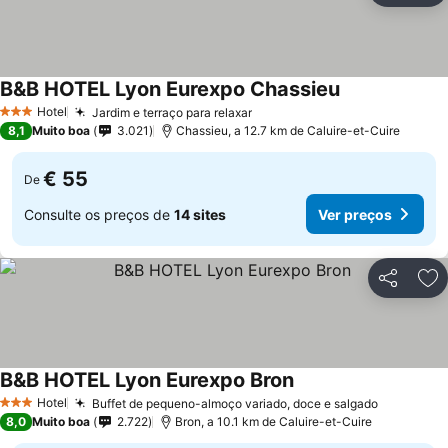
B&B HOTEL Lyon Eurexpo Chassieu
Hotel
Jardim e terraço para relaxar
3 Estrelas
8,1
Muito boa
3.021
Chassieu, a 12.7 km de Caluire-et-Cuire
€ 55
De
Consulte os preços de
14 sites
Ver preços
Partilhar
Ad
B&B HOTEL Lyon Eurexpo Bron
Hotel
Buffet de pequeno-almoço variado, doce e salgado
3 Estrelas
8,0
Muito boa
2.722
Bron, a 10.1 km de Caluire-et-Cuire