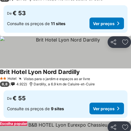
€ 53
De
Consulte os preços de
11 sites
Ver preços
Partilhar
Ad
Brit Hotel Lyon Nord Dardilly
Hotel
Vistas para o jardim e espaços ao ar livre
2 Estrelas
6,8
4.922
Dardilly, a 6.9 km de Caluire-et-Cuire
€ 55
De
Consulte os preços de
9 sites
Ver preços
Escolha popular
Partilhar
Ad