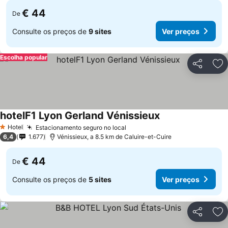
€ 44
De
Consulte os preços de
9 sites
Ver preços
Escolha popular
Partilhar
Ad
hotelF1 Lyon Gerland Vénissieux
Hotel
Estacionamento seguro no local
1 Estrelas
6,4
1.677
Vénissieux, a 8.5 km de Caluire-et-Cuire
€ 44
De
Consulte os preços de
5 sites
Ver preços
Partilhar
Ad