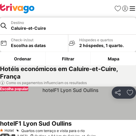
Favoritos
Iniciar
Me
Destino
Caluire-et-Cuire
Check-in/out
Hóspedes e quartos
Escolha as datas
2 hóspedes, 1 quarto.
Ordenar
Filtrar
Mapa
Hotéis económicos em Caluire-et-Cuire,
França
Como os pagamentos influenciam os resultados
Escolha popular
Partilhar
Ad
hotelF1 Lyon Sud Oullins
Hotel
Quartos com terraço e vista para o rio
1 Estrelas