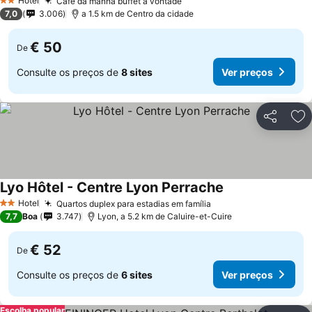
Hotel
Café da manhã buffet à vontade
2 Estrelas
7,0
3.006
a 1.5 km de Centro da cidade
€ 50
De
Consulte os preços de
8 sites
Ver preços
Partilhar
Ad
Lyo Hôtel - Centre Lyon Perrache
Hotel
Quartos duplex para estadias em família
2 Estrelas
7,7
Boa
3.747
Lyon, a 5.2 km de Caluire-et-Cuire
€ 52
De
Consulte os preços de
6 sites
Ver preços
Escolha popular