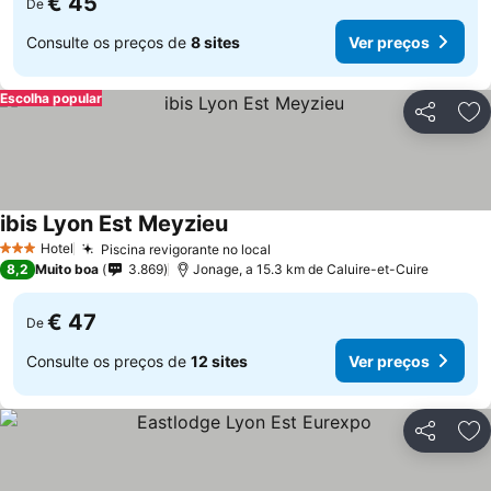
€ 45
De
Consulte os preços de
8 sites
Ver preços
Escolha popular
Partilhar
Ad
ibis Lyon Est Meyzieu
Hotel
Piscina revigorante no local
3 Estrelas
8,2
Muito boa
3.869
Jonage, a 15.3 km de Caluire-et-Cuire
€ 47
De
Consulte os preços de
12 sites
Ver preços
Partilhar
Ad