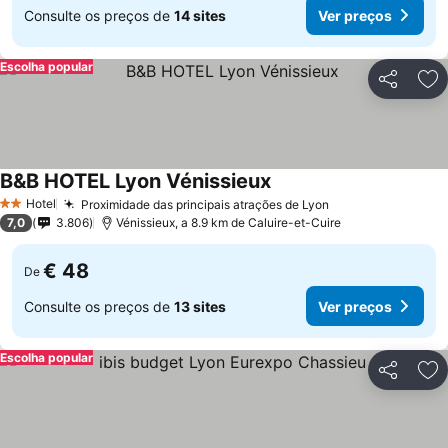
Consulte os preços de
14 sites
Ver preços
Escolha popular
Partilhar
Ad
B&B HOTEL Lyon Vénissieux
Hotel
Proximidade das principais atrações de Lyon
2 Estrelas
7,0
3.806
Vénissieux, a 8.9 km de Caluire-et-Cuire
€ 48
De
Consulte os preços de
13 sites
Ver preços
Escolha popular
Partilhar
Ad