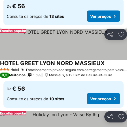
€ 56
De
Consulte os preços de
13 sites
Ver preços
Escolha popular
Partilhar
Ad
HOTEL GREET LYON NORD MASSIEUX
Hotel
Estacionamento privado seguro com carregamento para veículos elétricos
3 Estrelas
8,3
Muito boa
1.599
Massieux, a 12.1 km de Caluire-et-Cuire
€ 56
De
Consulte os preços de
10 sites
Ver preços
Escolha popular
Partilhar
Ad