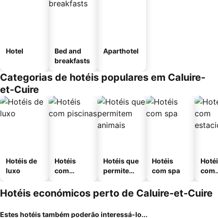
Hotel
Bed and
Aparthotel
breakfasts
Categorias de hotéis populares em Caluire-
et-Cuire
Hotéis de
Hotéis
Hotéis que
Hotéis
Hoté
luxo
com
permitem
com spa
com
piscinas
animais
esta
ment
Hotéis económicos perto de Caluire-et-Cuire
Estes hotéis também poderão interessá-lo...