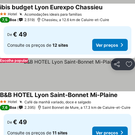
ibis budget Lyon Eurexpo Chassieu
Hotel
Acomodações ideais para famílias
2 Estrelas
7,5
Boa
2.519
Chassieu, a 12.6 km de Caluire-et-Cuire
€ 49
De
Consulte os preços de
12 sites
Ver preços
Escolha popular
Partilhar
Ad
B&B HOTEL Lyon Saint-Bonnet Mi-Plaine
Hotel
Café da manhã variado, doce e salgado
2 Estrelas
7,6
Boa
2.395
Saint Bonnet de Mure, a 17.3 km de Caluire-et-Cuire
€ 49
De
Consulte os preços de
11 sites
Ver preços