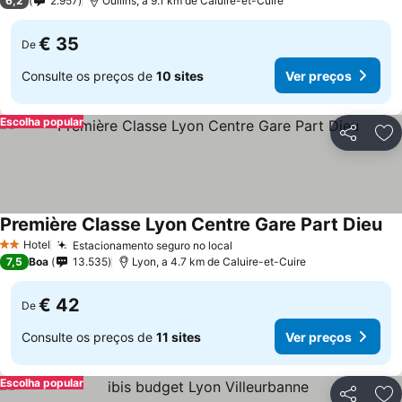
6,2
2.957
Oullins, a 9.1 km de Caluire-et-Cuire
€ 35
De
Consulte os preços de
10 sites
Ver preços
Escolha popular
Partilhar
Ad
Première Classe Lyon Centre Gare Part Dieu
Hotel
Estacionamento seguro no local
2 Estrelas
7,5
Boa
13.535
Lyon, a 4.7 km de Caluire-et-Cuire
€ 42
De
Consulte os preços de
11 sites
Ver preços
Escolha popular