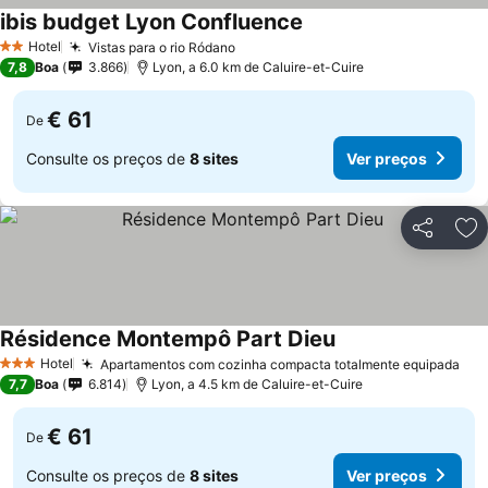
ibis budget Lyon Confluence
Hotel
Vistas para o rio Ródano
2 Estrelas
7,8
Boa
3.866
Lyon, a 6.0 km de Caluire-et-Cuire
€ 61
De
Consulte os preços de
8 sites
Ver preços
Partilhar
Ad
Résidence Montempô Part Dieu
Hotel
Apartamentos com cozinha compacta totalmente equipada
3 Estrelas
7,7
Boa
6.814
Lyon, a 4.5 km de Caluire-et-Cuire
€ 61
De
Consulte os preços de
8 sites
Ver preços