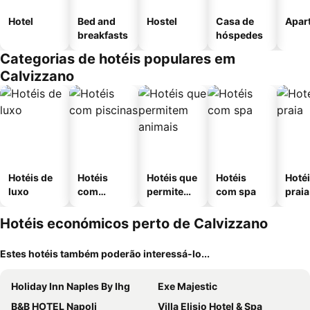
Hotel
Bed and
Hostel
Casa de
Apar
breakfasts
hóspedes
Categorias de hotéis populares em
Calvizzano
Hotéis de
Hotéis
Hotéis que
Hotéis
Hotéi
luxo
com
permitem
com spa
praia
piscinas
animais
Hotéis económicos perto de Calvizzano
Estes hotéis também poderão interessá-lo...
Holiday Inn Naples By Ihg
Exe Majestic
B&B HOTEL Napoli
Villa Elisio Hotel & Spa