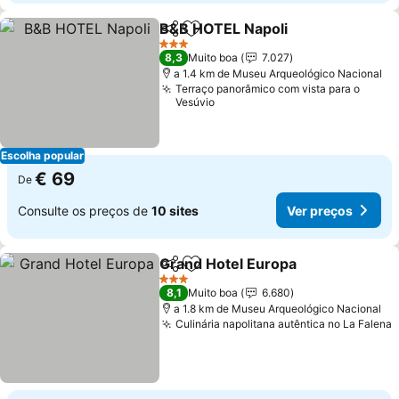
B&B HOTEL Napoli
Partilhar
Adicionar aos favoritos
3 Estrelas
8,3
Muito boa
7.027
a 1.4 km de Museu Arqueológico Nacional
Terraço panorâmico com vista para o
Vesúvio
Escolha popular
€ 69
De
Consulte os preços de
10 sites
Ver preços
Grand Hotel Europa
Partilhar
Adicionar aos favoritos
3 Estrelas
8,1
Muito boa
6.680
a 1.8 km de Museu Arqueológico Nacional
Culinária napolitana autêntica no La Falena