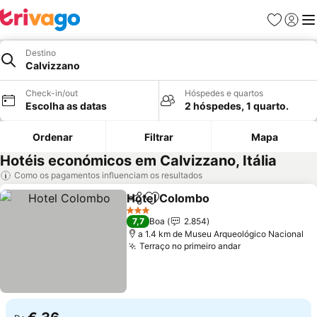
Favoritos
Iniciar
Me
Destino
Calvizzano
Check-in/out
Hóspedes e quartos
Escolha as datas
2 hóspedes, 1 quarto.
Ordenar
Filtrar
Mapa
Hotéis económicos em Calvizzano, Itália
Como os pagamentos influenciam os resultados
Hotel Colombo
Partilhar
Adicionar aos favoritos
3 Estrelas
7,7
Boa
2.854
a 1.4 km de Museu Arqueológico Nacional
Terraço no primeiro andar