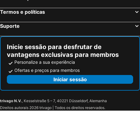
La Pace
Hotel Nuovo Rebecchino
Termos e políticas
Hotel Herculaneum
Altea Royale
Garibaldi Suite
Napolit'amo Hotel Medina
Suporte
Hotelleorchidee
Il Tesoro Smart Suite & SPA
Buono Hotel
Villa Signorini Hotel
Inicie sessão para desfrutar de
Hotel Siri
Grand Hotel Capodimonte
vantagens exclusivas para membros
Chiaja Hotel de Charme
Hotel Naples
Personalize a sua experiência
Hotel Cineholiday
Hotel San Marco
Ofertas e preços para membros
Hotel Ristorante Donato
Hotel Smeraldo
Iniciar sessão
Hotel La Corte
Hotel Venere
Hotel Federico II
Vomero High Hotel
trivago N.V.
, Kesselstraße 5 – 7, 40221 Düsseldorf, Alemanha
Hotel Fiorentina
Hotel Futuro
Direitos autorais 2026 trivago | Todos os direitos reservados.
Hotel Max
Hotel Barbato
Albergo Oasi
Hotel Giulia Ocean Club
Hotel Cesirja
Hotel Miravalle
Gravina8
Verrotti House