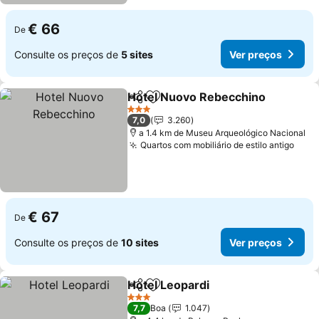
€ 66
De
Consulte os preços de
5 sites
Ver preços
Hotel Nuovo Rebecchino
Partilhar
Adicionar aos favoritos
3 Estrelas
7,0
3.260
a 1.4 km de Museu Arqueológico Nacional
Quartos com mobiliário de estilo antigo
€ 67
De
Consulte os preços de
10 sites
Ver preços
Hotel Leopardi
Partilhar
Adicionar aos favoritos
3 Estrelas
7,7
Boa
1.047