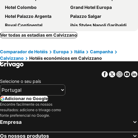
Hotel Colombo
Grand Hotel Europa
Hotel Palazzo Argenta
Palazzo Salgar
Royal Continental
ibis Styles Napoli Garibaldi
Smart Hotel Napoli
Best Western Hotel dei Mille
Ver todas as estadias em Calvizzano
Palazzo Caracciolo Naples
Hotel Matilde - Lifestyle Hotel
Comparador de Hotéis
Europa
Itália
Campanha
Hotel Eden
VPM room's central train station
Calvizzano
Hotéis económicos em Calvizzano
CX Naples Centrale
Ranch Palace Hotel
American Hotel
Best Western Plus Hotel Plaza
Facebook
Twitter
Insta
Yo
Hotel Vergilius Billia
Maison Palla e Partner's
Selecione o seu país
Royal Art H Duomo - Napoli Centro, by ClaPa Group
Art Street Hotel
Smart Station Hotel
Hotel Zara
Adicionar no Google
Encontre facilmente os nossos
BW Signature Collection Hotel Paradiso
Hotel Bella Napoli
resultados: adicione o trivago como
UNA Hotels Napoli
Palazzo Firenze
fonte preferencial no Google.
Empresa
Eurostars Hotel Excelsior
Hotel Tiempo
Le 4 Stagioni Dante's Suites H Napoli Centro, by ClaPa Group
Millennium Gold Hotel
Os nossos produtos