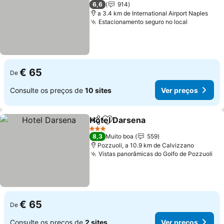
4 Estrelas
6,6
914
a 3.4 km de International Airport Naples
Estacionamento seguro no local
€ 65
De
Consulte os preços de
10 sites
Ver preços
Hotel Darsena
Partilhar
Adicionar aos favoritos
3 Estrelas
8,3
Muito boa
559
Pozzuoli, a 10.9 km de Calvizzano
Vistas panorâmicas do Golfo de Pozzuoli
€ 65
De
Consulte os preços de
2 sites
Ver preços