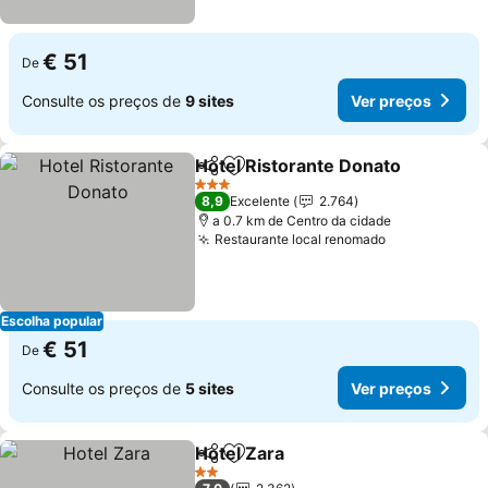
€ 51
De
Consulte os preços de
9 sites
Ver preços
Hotel Ristorante Donato
Partilhar
Adicionar aos favoritos
3 Estrelas
8,9
Excelente
2.764
a 0.7 km de Centro da cidade
Restaurante local renomado
Escolha popular
€ 51
De
Consulte os preços de
5 sites
Ver preços
Hotel Zara
Partilhar
Adicionar aos favoritos
2 Estrelas