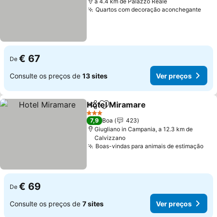
a 4.4 km de Palazzo Reale
Quartos com decoração aconchegante
€ 67
De
Consulte os preços de
13 sites
Ver preços
Hotel Miramare
Partilhar
Adicionar aos favoritos
3 Estrelas
7,9
Boa
423
Giugliano in Campania, a 12.3 km de
Calvizzano
Boas-vindas para animais de estimação
€ 69
De
Consulte os preços de
7 sites
Ver preços