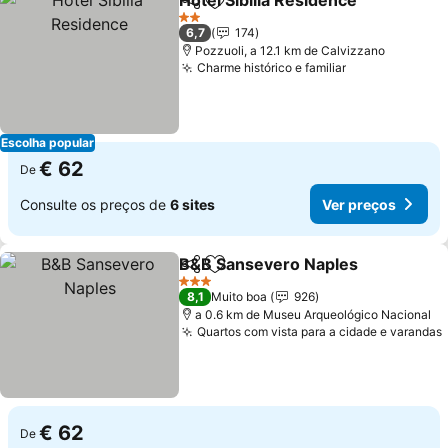
Hotel Sibilla Residence
Partilhar
Adicionar aos favoritos
2 Estrelas
6,7
174
Pozzuoli, a 12.1 km de Calvizzano
Charme histórico e familiar
Escolha popular
€ 62
De
Consulte os preços de
6 sites
Ver preços
B&B Sansevero Naples
Partilhar
Adicionar aos favoritos
3 Estrelas
8,1
Muito boa
926
a 0.6 km de Museu Arqueológico Nacional
Quartos com vista para a cidade e varandas
€ 62
De