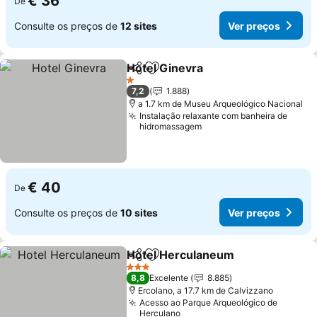
€ 36
De
Consulte os preços de
12 sites
Ver preços
Hotel Ginevra
Partilhar
Adicionar aos favoritos
1 Estrelas
7,2
1.888
a 1.7 km de Museu Arqueológico Nacional
Instalação relaxante com banheira de
hidromassagem
€ 40
De
Consulte os preços de
10 sites
Ver preços
Hotel Herculaneum
Partilhar
Adicionar aos favoritos
3 Estrelas
8,8
Excelente
8.885
Ercolano, a 17.7 km de Calvizzano
Acesso ao Parque Arqueológico de
Herculano