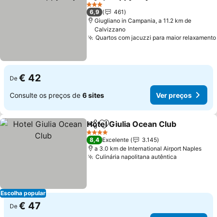
Partilhar
Adicionar aos favoritos
3 Estrelas
6,9
461
Giugliano in Campania, a 11.2 km de
Calvizzano
Quartos com jacuzzi para maior relaxamento
€ 42
De
Consulte os preços de
6 sites
Ver preços
Hotel Giulia Ocean Club
Partilhar
Adicionar aos favoritos
4 Estrelas
8,4
Excelente
3.145
a 3.0 km de International Airport Naples
Culinária napolitana autêntica
Escolha popular
€ 47
De