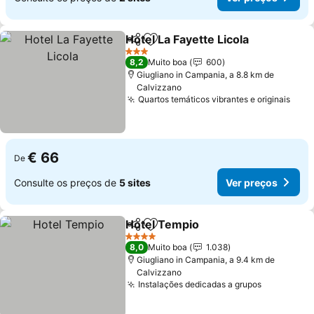
Hotel La Fayette Licola
Partilhar
Adicionar aos favoritos
3 Estrelas
8,2
Muito boa
600
Giugliano in Campania, a 8.8 km de
Calvizzano
Quartos temáticos vibrantes e originais
€ 66
De
Consulte os preços de
5 sites
Ver preços
Hotel Tempio
Partilhar
Adicionar aos favoritos
4 Estrelas
8,0
Muito boa
1.038
Giugliano in Campania, a 9.4 km de
Calvizzano
Instalações dedicadas a grupos