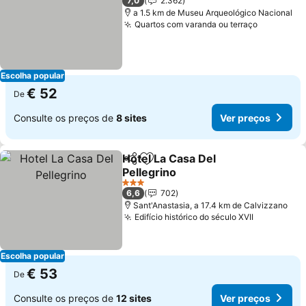
7,0
2.362
a 1.5 km de Museu Arqueológico Nacional
Quartos com varanda ou terraço
Escolha popular
€ 52
De
Consulte os preços de
8 sites
Ver preços
Hotel La Casa Del
Partilhar
Adicionar aos favoritos
Pellegrino
3 Estrelas
6,6
702
Sant'Anastasia, a 17.4 km de Calvizzano
Edifício histórico do século XVII
Escolha popular
€ 53
De
Consulte os preços de
12 sites
Ver preços