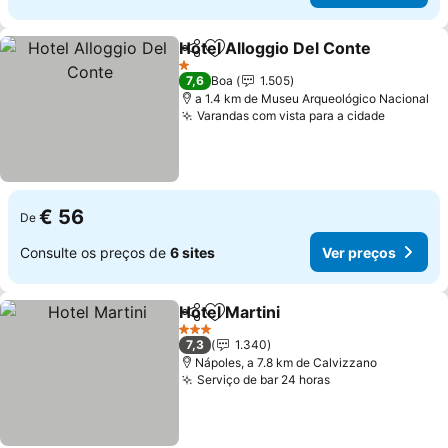
Hotel Alloggio Del Conte
Partilhar
Adicionar aos favoritos
1 Estrelas
7,6
Boa
1.505
a 1.4 km de Museu Arqueológico Nacional
Varandas com vista para a cidade
€ 56
De
Consulte os preços de
6 sites
Ver preços
Hotel Martini
Partilhar
Adicionar aos favoritos
3 Estrelas
7,3
1.340
Nápoles, a 7.8 km de Calvizzano
Serviço de bar 24 horas