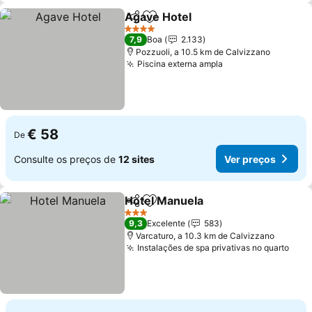
Agave Hotel
Partilhar
Adicionar aos favoritos
4 Estrelas
7,9
Boa
2.133
Pozzuoli, a 10.5 km de Calvizzano
Piscina externa ampla
€ 58
De
Consulte os preços de
12 sites
Ver preços
Hotel Manuela
Partilhar
Adicionar aos favoritos
3 Estrelas
9,3
Excelente
583
Varcaturo, a 10.3 km de Calvizzano
Instalações de spa privativas no quarto