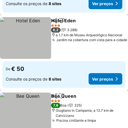
Consulte os preços de
8 sites
Ver preços
Hotel Eden
Partilhar
Adicionar aos favoritos
3 Estrelas
6,2
3.288
a 1.7 km de Museu Arqueológico Nacional
Jardim na cobertura com vista para a cidade
€ 50
De
Consulte os preços de
8 sites
Ver preços
Bee Queen
Partilhar
Adicionar aos favoritos
3 Estrelas
7,8
Boa
325
Giugliano in Campania, a 12.7 km de
Calvizzano
Piscina cintilante e limpa