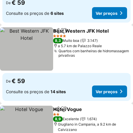
€ 59
De
Consulte os preços de
6 sites
Ver preços
Best Western JFK Hotel
Partilhar
Adicionar aos favoritos
4 Estrelas
8,3
Muito boa
3.147
a 5.7 km de Palazzo Reale
Quartos com banheiras de hidromassagem
privativas
€ 59
De
Consulte os preços de
14 sites
Ver preços
Hotel Vogue
Partilhar
Adicionar aos favoritos
2 Estrelas
8,9
Excelente
1.674
Giugliano in Campania, a 9.2 km de
Calvizzano