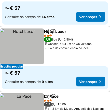
€ 57
De
Consulte os preços de
14 sites
Ver preços
Hotel Luxor
Partilhar
Adicionar aos favoritos
3 Estrelas
7,5
Boa
2.504
Casoria, a 9.1 km de Calvizzano
Loja de conveniência no local
Escolha popular
€ 57
De
Consulte os preços de
9 sites
Ver preços
La Pace
Partilhar
Adicionar aos favoritos
3 Estrelas
5,3
1.529
a 1.3 km de Museu Arqueológico Nacional