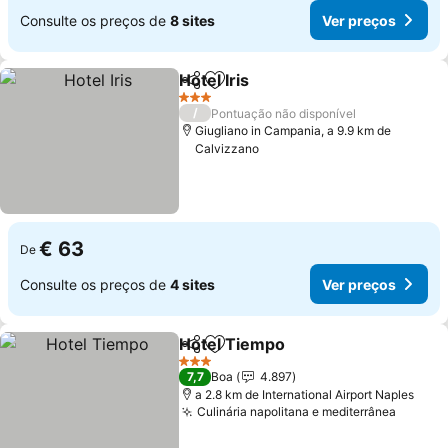
Consulte os preços de
8 sites
Ver preços
Hotel Iris
Partilhar
Adicionar aos favoritos
3 Estrelas
/
Pontuação não disponível
Giugliano in Campania, a 9.9 km de
Calvizzano
€ 63
De
Consulte os preços de
4 sites
Ver preços
Hotel Tiempo
Partilhar
Adicionar aos favoritos
3 Estrelas
7,7
Boa
4.897
a 2.8 km de International Airport Naples
Culinária napolitana e mediterrânea