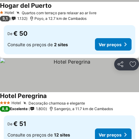
Hogar del Puerto
Hotel
Quartos com terraço para relaxar ao ar livre
1 Estrelas
5,1
1.132
Poyo, a 12.7 km de Cambados
€ 50
De
Consulte os preços de
2 sites
Ver preços
Partilhar
Ad
Hotel Peregrina
Hotel
Decoração charmosa e elegante
3 Estrelas
8,8
Excelente
1.800
Sangenjo, a 11.7 km de Cambados
€ 51
De
Consulte os preços de
12 sites
Ver preços