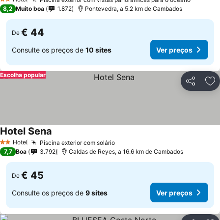
2 Estrelas
8,2
Muito boa
1.872
Pontevedra, a 5.2 km de Cambados
€ 44
De
Consulte os preços de
10 sites
Ver preços
Escolha popular
Partilhar
Ad
Hotel Sena
Hotel
Piscina exterior com solário
2 Estrelas
7,7
Boa
3.792
Caldas de Reyes, a 16.6 km de Cambados
€ 45
De
Consulte os preços de
9 sites
Ver preços