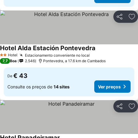
Partilhar
Ad
Hotel Alda Estación Pontevedra
Hotel
Estacionamento conveniente no local
2 Estrelas
7,7
Boa
2.546
Pontevedra, a 17.6 km de Cambados
€ 43
De
Consulte os preços de
14 sites
Ver preços
Partilhar
Ad
Hotel Panadeiramar