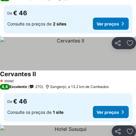
€ 46
De
Consulte os preços de
2 sites
Ver preços
Partilhar
Ad
Cervantes II
Hotel
1 Estrelas
8,8
Excelente
270
Sangenjo, a 13.2 km de Cambados
€ 46
De
Consulte os preços de
1 site
Ver preços
Partilhar
Ad