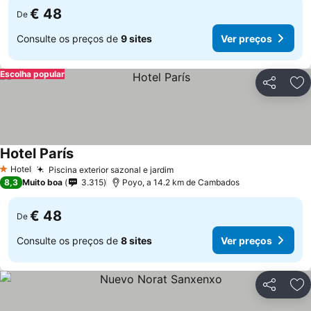
€ 48
De
Consulte os preços de
9 sites
Ver preços
Escolha popular
Partilhar
Ad
Hotel París
Hotel
Piscina exterior sazonal e jardim
1 Estrelas
8,3
Muito boa
3.315
Poyo, a 14.2 km de Cambados
€ 48
De
Consulte os preços de
8 sites
Ver preços
Partilhar
Ad