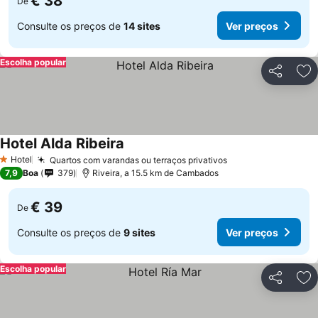
€ 38
De
Consulte os preços de
14 sites
Ver preços
Escolha popular
Partilhar
Ad
Hotel Alda Ribeira
Hotel
Quartos com varandas ou terraços privativos
1 Estrelas
7,9
Boa
379
Riveira, a 15.5 km de Cambados
€ 39
De
Consulte os preços de
9 sites
Ver preços
Escolha popular
Partilhar
Ad