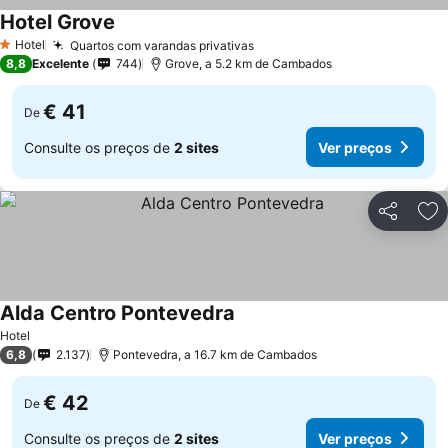
Hotel Grove
Hotel
Quartos com varandas privativas
1 Estrelas
8,8
Excelente
744
Grove, a 5.2 km de Cambados
€ 41
De
Consulte os preços de
2 sites
Ver preços
Partilhar
Ad
Alda Centro Pontevedra
Hotel
6,8
2.137
Pontevedra, a 16.7 km de Cambados
€ 42
De
Consulte os preços de
2 sites
Ver preços