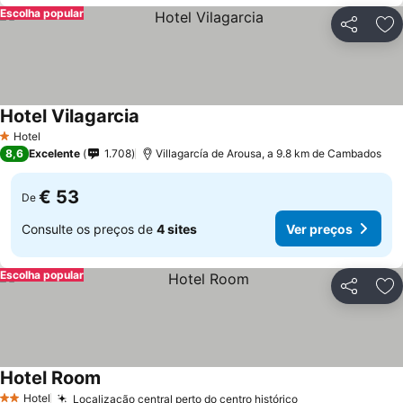
Escolha popular
Partilhar
Ad
Hotel Vilagarcia
Hotel
1 Estrelas
8,6
Excelente
1.708
Villagarcía de Arousa, a 9.8 km de Cambados
€ 53
De
Consulte os preços de
4 sites
Ver preços
Escolha popular
Partilhar
Ad
Hotel Room
Hotel
Localização central perto do centro histórico