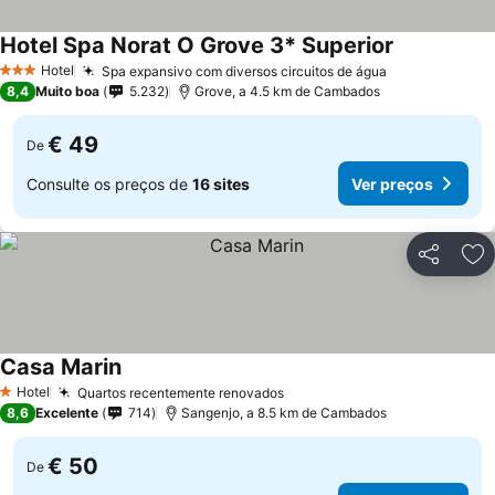
Hotel Spa Norat O Grove 3* Superior
Hotel
Spa expansivo com diversos circuitos de água
3 Estrelas
8,4
Muito boa
5.232
Grove, a 4.5 km de Cambados
€ 49
De
Consulte os preços de
16 sites
Ver preços
Partilhar
Ad
Casa Marin
Hotel
Quartos recentemente renovados
1 Estrelas
8,6
Excelente
714
Sangenjo, a 8.5 km de Cambados
€ 50
De