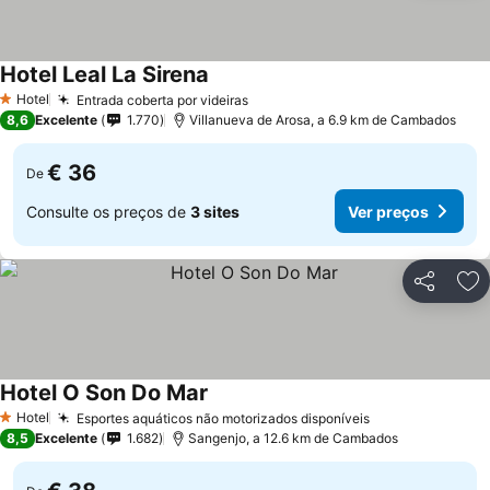
Hotel Leal La Sirena
Hotel
Entrada coberta por videiras
1 Estrelas
8,6
Excelente
1.770
Villanueva de Arosa, a 6.9 km de Cambados
€ 36
De
Consulte os preços de
3 sites
Ver preços
Partilhar
Ad
Hotel O Son Do Mar
Hotel
Esportes aquáticos não motorizados disponíveis
1 Estrelas
8,5
Excelente
1.682
Sangenjo, a 12.6 km de Cambados