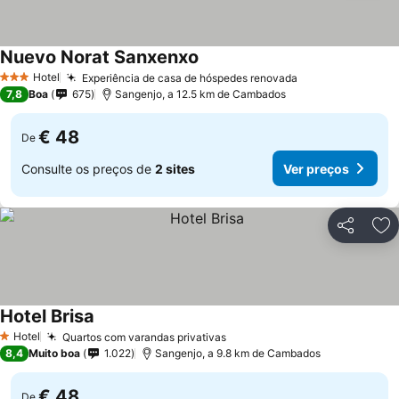
Nuevo Norat Sanxenxo
Hotel
Experiência de casa de hóspedes renovada
3 Estrelas
7,8
Boa
675
Sangenjo, a 12.5 km de Cambados
€ 48
De
Consulte os preços de
2 sites
Ver preços
Partilhar
Ad
Hotel Brisa
Hotel
Quartos com varandas privativas
1 Estrelas
8,4
Muito boa
1.022
Sangenjo, a 9.8 km de Cambados
€ 48
De