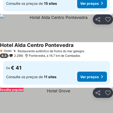
Consulte os preços de
15 sites
Ver preços
Partilhar
Ad
Hotel Alda Centro Pontevedra
Hotel
Restaurante autêntico de frutos do mar galegos
1 Estrelas
6,5
2.299
Pontevedra, a 16.7 km de Cambados
€ 41
De
Consulte os preços de
11 sites
Ver preços
Escolha popular
Partilhar
Ad