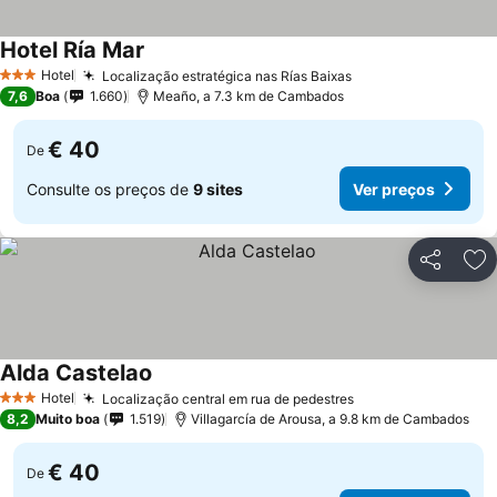
Hotel Ría Mar
Hotel
Localização estratégica nas Rías Baixas
3 Estrelas
7,6
Boa
1.660
Meaño, a 7.3 km de Cambados
€ 40
De
Consulte os preços de
9 sites
Ver preços
Partilhar
Ad
Alda Castelao
Hotel
Localização central em rua de pedestres
3 Estrelas
8,2
Muito boa
1.519
Villagarcía de Arousa, a 9.8 km de Cambados
€ 40
De