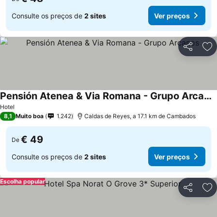
Consulte os preços de
2 sites
Ver preços
Partilhar
Ad
Pensión Atenea & Via Romana - Grupo Arcanos
Hotel
8,1
Muito boa
1.242
Caldas de Reyes, a 17.1 km de Cambados
€ 49
De
Consulte os preços de
2 sites
Ver preços
Escolha popular
Partilhar
Ad