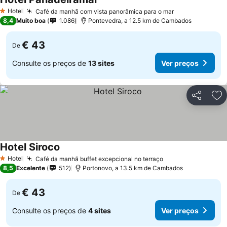
Hotel
Café da manhã com vista panorâmica para o mar
1 Estrelas
8,4
Muito boa
1.086
Pontevedra, a 12.5 km de Cambados
€ 43
De
Consulte os preços de
13 sites
Ver preços
Partilhar
Ad
Hotel Siroco
Hotel
Café da manhã buffet excepcional no terraço
1 Estrelas
8,5
Excelente
512
Portonovo, a 13.5 km de Cambados
€ 43
De
Consulte os preços de
4 sites
Ver preços