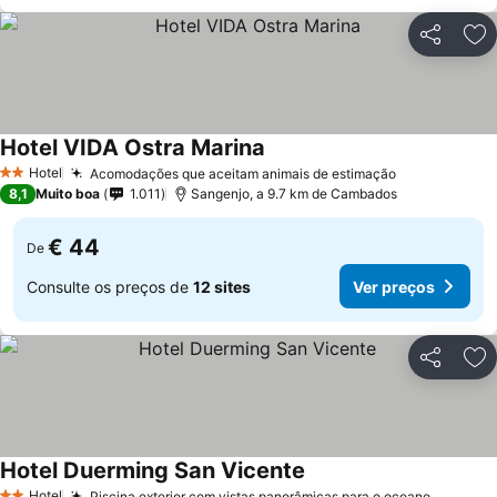
Partilhar
Ad
Hotel VIDA Ostra Marina
Hotel
Acomodações que aceitam animais de estimação
2 Estrelas
8,1
Muito boa
1.011
Sangenjo, a 9.7 km de Cambados
€ 44
De
Consulte os preços de
12 sites
Ver preços
Partilhar
Ad
Hotel Duerming San Vicente
Hotel
Piscina exterior com vistas panorâmicas para o oceano