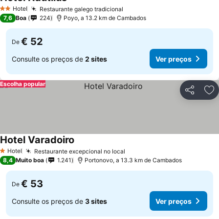
Hotel
Restaurante galego tradicional
2 Estrelas
7,6
Boa
224
Poyo, a 13.2 km de Cambados
€ 52
De
Consulte os preços de
2 sites
Ver preços
Escolha popular
Partilhar
Ad
Hotel Varadoiro
Hotel
Restaurante excepcional no local
1 Estrelas
8,4
Muito boa
1.241
Portonovo, a 13.3 km de Cambados
€ 53
De
Consulte os preços de
3 sites
Ver preços