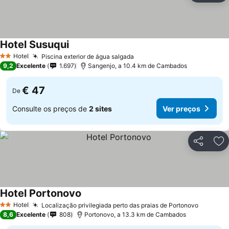
Hotel Susuqui
Hotel
Piscina exterior de água salgada
2 Estrelas
9,2
Excelente
1.697
Sangenjo, a 10.4 km de Cambados
€ 47
De
Consulte os preços de
2 sites
Ver preços
Partilhar
Ad
Hotel Portonovo
Hotel
Localização privilegiada perto das praias de Portonovo
2 Estrelas
8,6
Excelente
808
Portonovo, a 13.3 km de Cambados