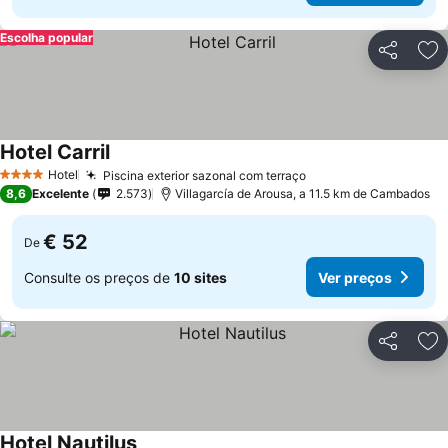
Escolha popular
Partilhar
Ad
Hotel Carril
Hotel
Piscina exterior sazonal com terraço
4 Estrelas
8,6
Excelente
2.573
Villagarcía de Arousa, a 11.5 km de Cambados
€ 52
De
Consulte os preços de
10 sites
Ver preços
Partilhar
Ad
Hotel Nautilus