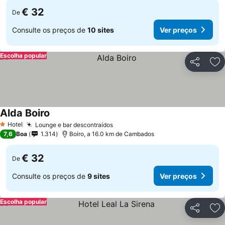
€ 32
De
Consulte os preços de
10 sites
Ver preços
Escolha popular
Partilhar
Ad
Alda Boiro
Hotel
Lounge e bar descontraídos
1 Estrelas
7,6
Boa
1.314
Boiro, a 16.0 km de Cambados
€ 32
De
Consulte os preços de
9 sites
Ver preços
Escolha popular
Partilhar
Ad