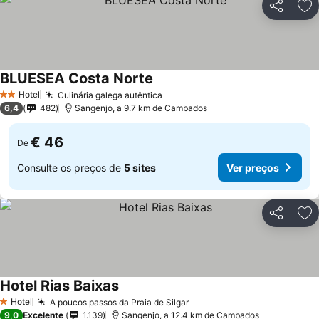
Partilhar
Ad
BLUESEA Costa Norte
Hotel
Culinária galega autêntica
2 Estrelas
6,4
482
Sangenjo, a 9.7 km de Cambados
€ 46
De
Consulte os preços de
5 sites
Ver preços
Partilhar
Ad
Hotel Rias Baixas
Hotel
A poucos passos da Praia de Silgar
1 Estrelas
9,0
Excelente
1.139
Sangenjo, a 12.4 km de Cambados