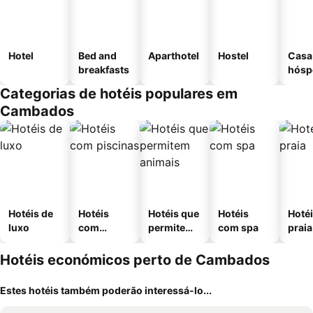
Hotel
Bed and
Aparthotel
Hostel
Casa
breakfasts
hósp
Categorias de hotéis populares em
Cambados
Hotéis de
Hotéis
Hotéis que
Hotéis
Hotéi
luxo
com
permitem
com spa
praia
piscinas
animais
Hotéis económicos perto de Cambados
Estes hotéis também poderão interessá-lo...