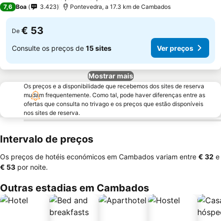
2 Estrelas
7,6
Boa
3.423
Pontevedra, a 17.3 km de Cambados
€ 53
De
Consulte os preços de
15 sites
Ver preços
Mostrar mais
Os preços e a disponibilidade que recebemos dos sites de reserva
mudam frequentemente. Como tal, pode haver diferenças entre as
ofertas que consulta no trivago e os preços que estão disponíveis
nos sites de reserva.
Intervalo de preços
Os preços de hotéis económicos em Cambados variam entre
‎€ 32
e
‎€ 53
por noite.
Outras estadias em Cambados