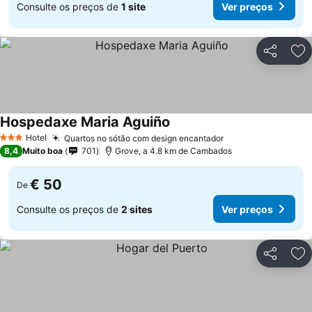
Consulte os preços de
1 site
Ver preços
Partilhar
Ad
Hospedaxe Maria Aguiño
Hotel
Quartos no sótão com design encantador
3 Estrelas
8,4
Muito boa
701
Grove, a 4.8 km de Cambados
€ 50
De
Consulte os preços de
2 sites
Ver preços
Partilhar
Ad