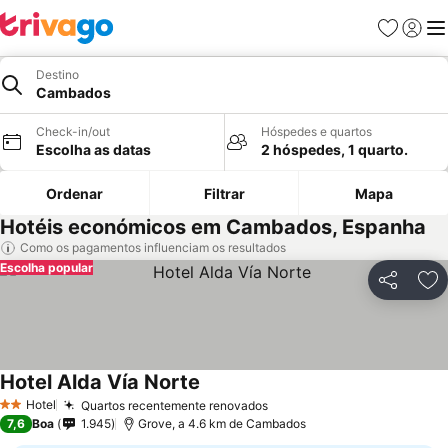
Favoritos
Iniciar
Me
Destino
Cambados
Check-in/out
Hóspedes e quartos
Escolha as datas
2 hóspedes, 1 quarto.
Ordenar
Filtrar
Mapa
Hotéis económicos em Cambados, Espanha
Como os pagamentos influenciam os resultados
Escolha popular
Partilhar
Ad
Hotel Alda Vía Norte
Hotel
Quartos recentemente renovados
2 Estrelas
7,6
Boa
1.945
Grove, a 4.6 km de Cambados