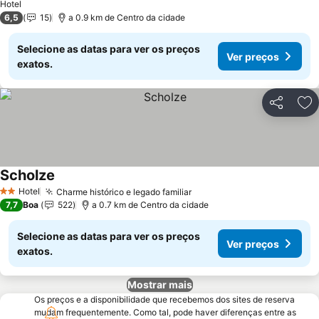
Hotel
6,5
15
a 0.9 km de Centro da cidade
Selecione as datas para ver os preços
Ver preços
exatos.
Partilhar
Ad
Scholze
Ver preços
Hotel
Charme histórico e legado familiar
Ver preços
2 Estrelas
7,7
Boa
522
a 0.7 km de Centro da cidade
Selecione as datas para ver os preços
Ver preços
exatos.
Mostrar mais
Os preços e a disponibilidade que recebemos dos sites de reserva
mudam frequentemente. Como tal, pode haver diferenças entre as