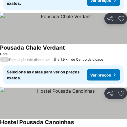
Ver preços
exatos.
Partilhar
Ad
Pousada Chale Verdant
Ver preços
Hotel
/
a 1.9 km de Centro da cidade
Pontuação não disponível
Selecione as datas para ver os preços
Ver preços
exatos.
Partilhar
Ad
Hostel Pousada Canoinhas
Ver preços