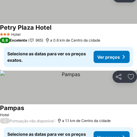
Petry Plaza Hotel
Ver preços
Hotel
3 Estrelas
8,8
Excelente
965
a 0.6 km de Centro da cidade
Selecione as datas para ver os preços
Ver preços
exatos.
Partilhar
Ad
Pampas
Ver preços
Hotel
/
a 1.1 km de Centro da cidade
Pontuação não disponível
Selecione as datas para ver os preços