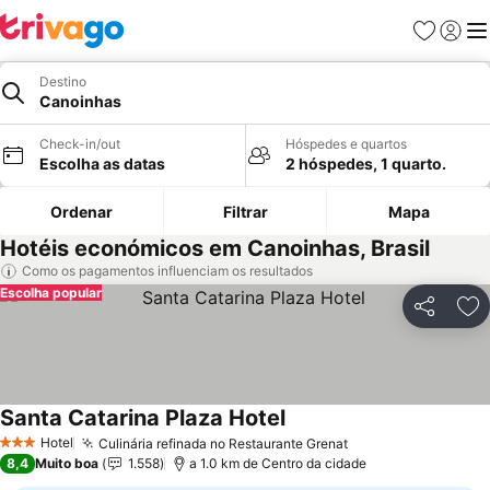
Favoritos
Iniciar
Me
Destino
Canoinhas
Check-in/out
Hóspedes e quartos
Escolha as datas
2 hóspedes, 1 quarto.
Ordenar
Filtrar
Mapa
Hotéis económicos em Canoinhas, Brasil
Como os pagamentos influenciam os resultados
Escolha popular
Partilhar
Ad
Santa Catarina Plaza Hotel
Ver preços
Hotel
Culinária refinada no Restaurante Grenat
Ver preços
3 Estrelas
8,4
Muito boa
1.558
a 1.0 km de Centro da cidade