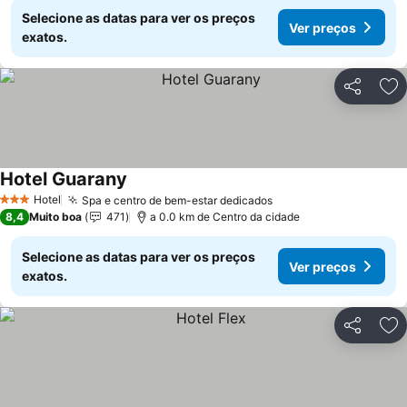
Selecione as datas para ver os preços
Ver preços
exatos.
Partilhar
Ad
Hotel Guarany
Ver preços
Hotel
Spa e centro de bem-estar dedicados
Ver preços
3 Estrelas
8,4
Muito boa
471
a 0.0 km de Centro da cidade
Selecione as datas para ver os preços
Ver preços
exatos.
Partilhar
Ad