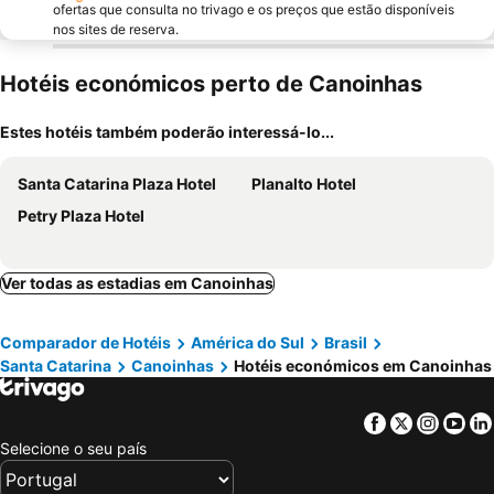
ofertas que consulta no trivago e os preços que estão disponíveis
nos sites de reserva.
Hotéis económicos perto de Canoinhas
Estes hotéis também poderão interessá-lo...
Santa Catarina Plaza Hotel
Planalto Hotel
Petry Plaza Hotel
Ver todas as estadias em Canoinhas
Comparador de Hotéis
América do Sul
Brasil
Santa Catarina
Canoinhas
Hotéis económicos em Canoinhas
Facebook
Twitter
Insta
Yo
Selecione o seu país