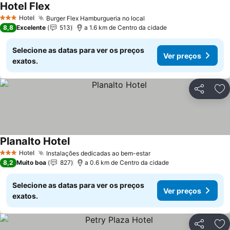
Hotel Flex
Ver preços
Hotel
Burger Flex Hamburgueria no local
Ver preços
3 Estrelas
8,8
Excelente
513
a 1.6 km de Centro da cidade
Selecione as datas para ver os preços
Ver preços
exatos.
Partilhar
Ad
Planalto Hotel
Ver preços
Hotel
Instalações dedicadas ao bem-estar
Ver preços
3 Estrelas
8,2
Muito boa
827
a 0.6 km de Centro da cidade
Selecione as datas para ver os preços
Ver preços
exatos.
Partilhar
Ad