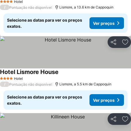
Hotel
4 Estrelas
/
Lismore, a 13.6 km de Cappoquin
Pontuação não disponível
Selecione as datas para ver os preços
Ver preços
exatos.
Partilhar
Ad
Hotel Lismore House
Ver preços
Hotel
4 Estrelas
/
Lismore, a 5.5 km de Cappoquin
Pontuação não disponível
Selecione as datas para ver os preços
Ver preços
exatos.
Partilhar
Ad