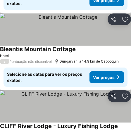
Ver preços
exatos.
Partilhar
Ad
Bleantis Mountain Cottage
Ver preços
Hotel
/
Dungarvan, a 14.9 km de Cappoquin
Pontuação não disponível
Selecione as datas para ver os preços
Ver preços
exatos.
Partilhar
Ad
CLIFF River Lodge - Luxury Fishing Lodge
Ver p