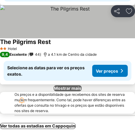
Partilhar
Ad
The Pilgrims Rest
Ver preços
Hotel
2 Estrelas
9,4
Excelente
44
a 4.1 km de Centro da cidade
Selecione as datas para ver os preços
Ver preços
exatos.
Mostrar mais
Os preços e a disponibilidade que recebemos dos sites de reserva
mudam frequentemente. Como tal, pode haver diferenças entre as
ofertas que consulta no trivago e os preços que estão disponíveis
nos sites de reserva.
Ver todas as estadias em Cappoquin