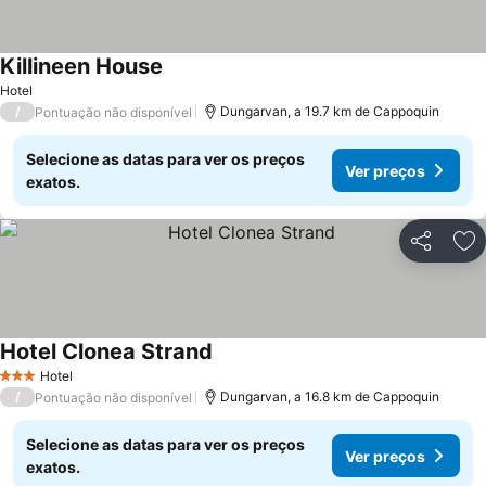
Killineen House
Ver preços
Hotel
/
Dungarvan, a 19.7 km de Cappoquin
Pontuação não disponível
Selecione as datas para ver os preços
Ver preços
exatos.
Partilhar
Ad
Hotel Clonea Strand
Ver preços
Hotel
3 Estrelas
/
Dungarvan, a 16.8 km de Cappoquin
Pontuação não disponível
Selecione as datas para ver os preços
Ver preços
exatos.