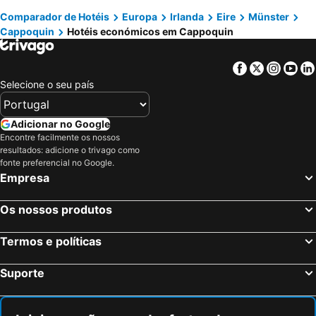
Comparador de Hotéis
Europa
Irlanda
Eire
Münster
Cappoquin
Hotéis económicos em Cappoquin
Facebook
Twitter
Insta
Yo
Selecione o seu país
Adicionar no Google
Encontre facilmente os nossos
resultados: adicione o trivago como
fonte preferencial no Google.
Empresa
Os nossos produtos
Termos e políticas
Suporte