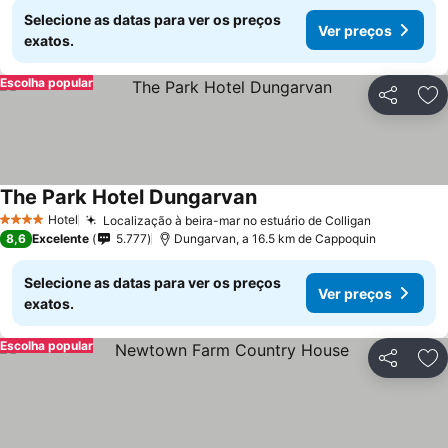
Selecione as datas para ver os preços
Ver preços
exatos.
Escolha popular
Partilhar
Ad
The Park Hotel Dungarvan
Ver preços
Hotel
Localização à beira-mar no estuário de Colligan
Ver preço
4 Estrelas
8,6
Excelente
5.777
Dungarvan, a 16.5 km de Cappoquin
Selecione as datas para ver os preços
Ver preços
exatos.
Escolha popular
Partilhar
Ad