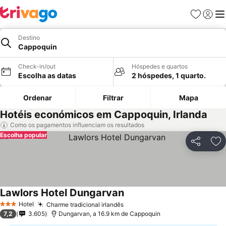
Favoritos
Iniciar
Me
Destino
Cappoquin
Check-in/out
Hóspedes e quartos
Escolha as datas
2 hóspedes, 1 quarto.
Ordenar
Filtrar
Mapa
Hotéis económicos em Cappoquin, Irlanda
Como os pagamentos influenciam os resultados
Escolha popular
Partilhar
Ad
Lawlors Hotel Dungarvan
Ver preços
Hotel
Charme tradicional irlandês
Ver preços
3 Estrelas
7,2
3.605
Dungarvan, a 16.9 km de Cappoquin