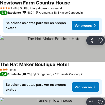
Newtown Farm Country House
Ver preços
Hotel
Pão integral caseiro especial
Ver preços
4 Estrelas
9,4
Excelente
480
Ardmore, a 18.8 km de Cappoquin
Selecione as datas para ver os preços
Ver preços
exatos.
Partilhar
Ad
The Hat Maker Boutique Hotel
Ver preços
Hotel
3 Estrelas
9,4
Excelente
28
Dungarvan, a 17.1 km de Cappoquin
Selecione as datas para ver os preços
Ver preços
exatos.
Partilhar
Ad