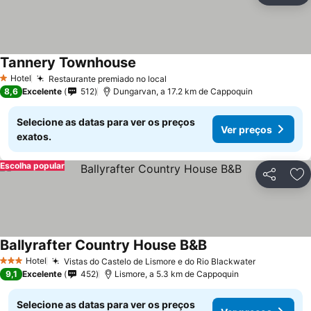
Tannery Townhouse
Ver preços
Hotel
Restaurante premiado no local
Ver preços
1 Estrelas
8,6
Excelente
512
Dungarvan, a 17.2 km de Cappoquin
Selecione as datas para ver os preços
Ver preços
exatos.
Escolha popular
Partilhar
Ad
Ballyrafter Country House B&B
Ver preços
Hotel
Vistas do Castelo de Lismore e do Rio Blackwater
Ver preço
3 Estrelas
9,1
Excelente
452
Lismore, a 5.3 km de Cappoquin
Selecione as datas para ver os preços