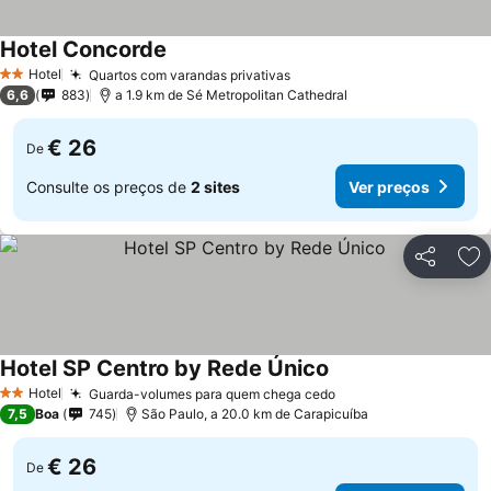
Hotel Concorde
Hotel
Quartos com varandas privativas
2 Estrelas
6,6
883
a 1.9 km de Sé Metropolitan Cathedral
€ 26
De
Consulte os preços de
2 sites
Ver preços
Partilhar
Ad
Hotel SP Centro by Rede Único
Hotel
Guarda-volumes para quem chega cedo
2 Estrelas
7,5
Boa
745
São Paulo, a 20.0 km de Carapicuíba
€ 26
De