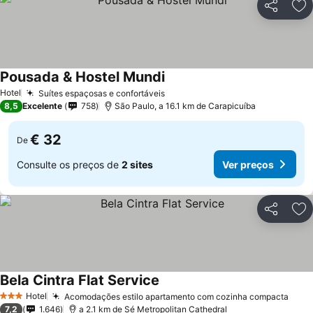
Partilhar
Ad
Pousada & Hostel Mundi
Hotel
Suítes espaçosas e confortáveis
8,5
Excelente
758
São Paulo, a 16.1 km de Carapicuíba
€ 32
De
Consulte os preços de
2 sites
Ver preços
Partilhar
Ad
Bela Cintra Flat Service
Hotel
Acomodações estilo apartamento com cozinha compacta
3 Estrelas
7,2
1.646
a 2.1 km de Sé Metropolitan Cathedral