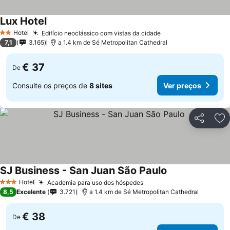
Lux Hotel
Hotel
Edifício neoclássico com vistas da cidade
2 Estrelas
7,1
3.165
a 1.4 km de Sé Metropolitan Cathedral
€ 37
De
Consulte os preços de
8 sites
Ver preços
Partilhar
Ad
SJ Business - San Juan São Paulo
Hotel
Academia para uso dos hóspedes
3 Estrelas
8,5
Excelente
3.721
a 1.4 km de Sé Metropolitan Cathedral
€ 38
De