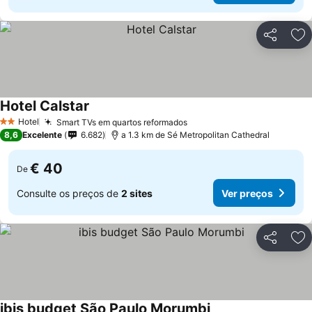
Partilhar
Ad
Hotel Calstar
Hotel
Smart TVs em quartos reformados
2 Estrelas
8,6
Excelente
6.682
a 1.3 km de Sé Metropolitan Cathedral
€ 40
De
Consulte os preços de
2 sites
Ver preços
Partilhar
Ad
ibis budget São Paulo Morumbi