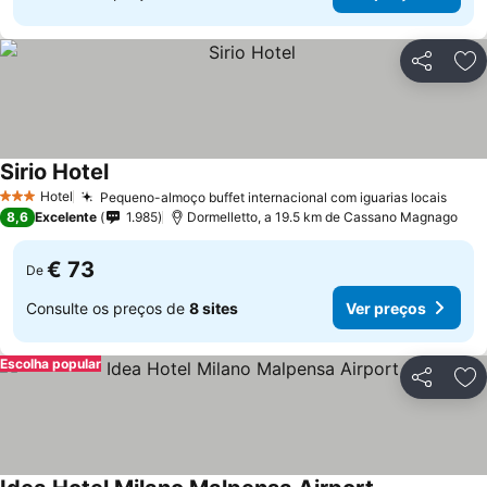
Partilhar
Ad
Sirio Hotel
Ver preços
Hotel
Pequeno-almoço buffet internacional com iguarias locais
Ver 
3 Estrelas
8,6
Excelente
1.985
Dormelletto, a 19.5 km de Cassano Magnago
€ 73
De
Consulte os preços de
8 sites
Ver preços
Escolha popular
Partilhar
Ad