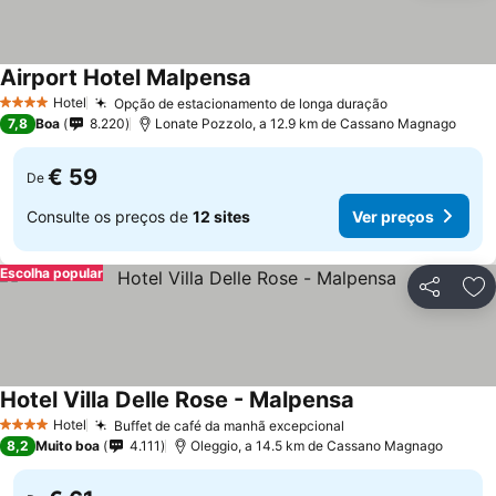
Airport Hotel Malpensa
Ver preços
Hotel
Opção de estacionamento de longa duração
Ver preços
4 Estrelas
7,8
Boa
8.220
Lonate Pozzolo, a 12.9 km de Cassano Magnago
€ 59
De
Consulte os preços de
12 sites
Ver preços
Escolha popular
Partilhar
Ad
Hotel Villa Delle Rose - Malpensa
Ver preços
Hotel
Buffet de café da manhã excepcional
Ver preços
4 Estrelas
8,2
Muito boa
4.111
Oleggio, a 14.5 km de Cassano Magnago