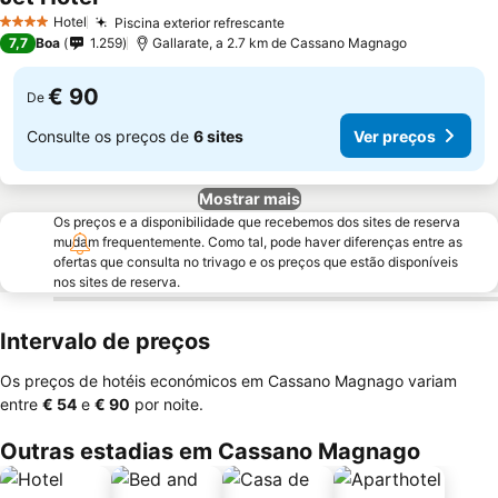
Ver preços
Hotel
Piscina exterior refrescante
Ver preços
4 Estrelas
7,7
Boa
1.259
Gallarate, a 2.7 km de Cassano Magnago
€ 90
De
Consulte os preços de
6 sites
Ver preços
Mostrar mais
Os preços e a disponibilidade que recebemos dos sites de reserva
mudam frequentemente. Como tal, pode haver diferenças entre as
ofertas que consulta no trivago e os preços que estão disponíveis
nos sites de reserva.
Intervalo de preços
Os preços de hotéis económicos em Cassano Magnago variam
entre
‎€ 54
e
‎€ 90
por noite.
Outras estadias em Cassano Magnago