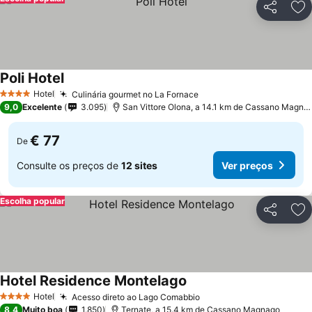
Partilhar
Ad
Poli Hotel
Ver preços
Hotel
Culinária gourmet no La Fornace
Ver preços
4 Estrelas
9,0
Excelente
3.095
San Vittore Olona, a 14.1 km de Cassano Magna
€ 77
De
Consulte os preços de
12 sites
Ver preços
Escolha popular
Partilhar
Ad
Hotel Residence Montelago
Ver preços
Hotel
Acesso direto ao Lago Comabbio
Ver preços
4 Estrelas
8,4
Muito boa
1.850
Ternate, a 15.4 km de Cassano Magnago