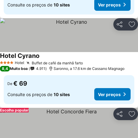
Consulte os preços de
10 sites
Ver preços
Partilhar
Ad
Hotel Cyrano
Ver preços
Hotel
Buffet de café da manhã farto
Ver preços
4 Estrelas
8,4
Muito boa
4.911
Saronno, a 17.6 km de Cassano Magnago
€ 69
De
Consulte os preços de
10 sites
Ver preços
Escolha popular
Partilhar
Ad