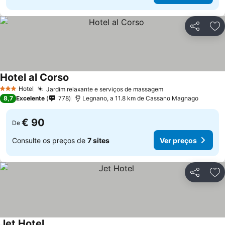
Partilhar
Ad
Hotel al Corso
Ver preços
Hotel
Jardim relaxante e serviços de massagem
Ver preços
3 Estrelas
8,7
Excelente
778
Legnano, a 11.8 km de Cassano Magnago
€ 90
De
Consulte os preços de
7 sites
Ver preços
Partilhar
Ad
Jet Hotel