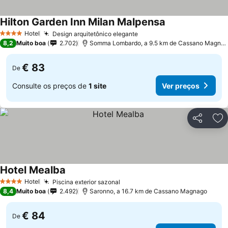
Hilton Garden Inn Milan Malpensa
Ver preços
Hotel
Design arquitetônico elegante
Ver preços
4 Estrelas
8,2
Muito boa
2.702
Somma Lombardo, a 9.5 km de Cassano Magna
€ 83
De
Consulte os preços de
1 site
Ver preços
Partilhar
Ad
Hotel Mealba
Ver preços
Hotel
Piscina exterior sazonal
Ver preços
4 Estrelas
8,4
Muito boa
2.492
Saronno, a 16.7 km de Cassano Magnago
€ 84
De