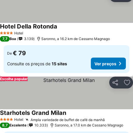
Hotel Della Rotonda
Ver preços
Hotel
4 Estrelas
7,7
Boa
3.139
Saronno, a 16.2 km de Cassano Magnago
€ 79
De
Consulte os preços de
15 sites
Ver preços
Escolha popular
Partilhar
Ad
Starhotels Grand Milan
Ver preços
Hotel
Ampla variedade de buffet de café da manhã
Ver preços
4 Estrelas
8,7
Excelente
10.333
Saronno, a 17.0 km de Cassano Magnago