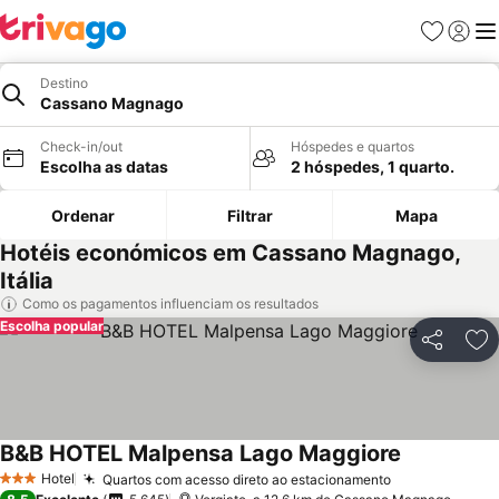
Favoritos
Iniciar
Me
Destino
Cassano Magnago
Check-in/out
Hóspedes e quartos
Escolha as datas
2 hóspedes, 1 quarto.
Ordenar
Filtrar
Mapa
Hotéis económicos em Cassano Magnago,
Itália
Como os pagamentos influenciam os resultados
Escolha popular
Partilhar
Ad
B&B HOTEL Malpensa Lago Maggiore
Ver preços
Hotel
Quartos com acesso direto ao estacionamento
Ver preços
3 Estrelas