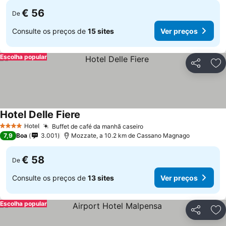
€ 56
De
Consulte os preços de
15 sites
Ver preços
Escolha popular
Partilhar
Ad
Hotel Delle Fiere
Ver preços
Hotel
Buffet de café da manhã caseiro
Ver preços
4 Estrelas
7,9
Boa
3.001
Mozzate, a 10.2 km de Cassano Magnago
€ 58
De
Consulte os preços de
13 sites
Ver preços
Escolha popular
Partilhar
Ad