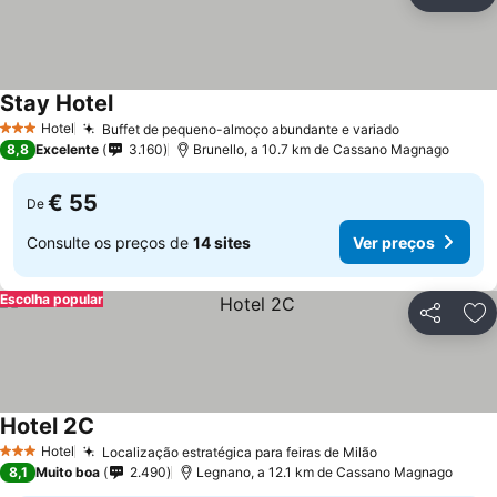
Partilhar
Ad
Stay Hotel
Ver preços
Hotel
Buffet de pequeno-almoço abundante e variado
Ver preços
3 Estrelas
8,8
Excelente
3.160
Brunello, a 10.7 km de Cassano Magnago
€ 55
De
Consulte os preços de
14 sites
Ver preços
Escolha popular
Partilhar
Ad
Hotel 2C
Ver preços
Hotel
Localização estratégica para feiras de Milão
Ver preços
3 Estrelas
8,1
Muito boa
2.490
Legnano, a 12.1 km de Cassano Magnago