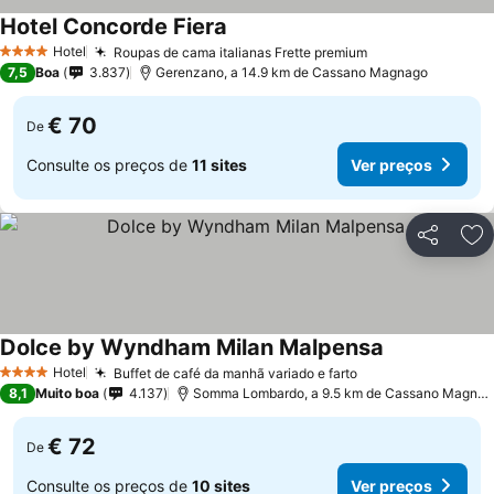
Hotel Concorde Fiera
Ver preços
Hotel
Roupas de cama italianas Frette premium
Ver preços
4 Estrelas
7,5
Boa
3.837
Gerenzano, a 14.9 km de Cassano Magnago
€ 70
De
Consulte os preços de
11 sites
Ver preços
Partilhar
Ad
Dolce by Wyndham Milan Malpensa
Ver preços
Hotel
Buffet de café da manhã variado e farto
Ver preços
4 Estrelas
8,1
Muito boa
4.137
Somma Lombardo, a 9.5 km de Cassano Magnag
€ 72
De
Consulte os preços de
10 sites
Ver preços