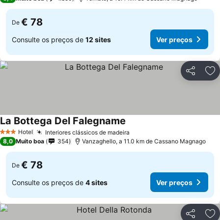
€ 78
De
Consulte os preços de
12 sites
Ver preços
Partilhar
Ad
La Bottega Del Falegname
Ver preços
Hotel
Interiores clássicos de madeira
Ver preços
3 Estrelas
8,0
Muito boa
354
Vanzaghello, a 11.0 km de Cassano Magnago
€ 78
De
Consulte os preços de
4 sites
Ver preços
Partilhar
Ad