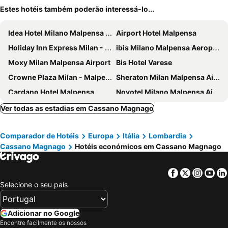
Estes hotéis também poderão interessá-lo...
Idea Hotel Milano Malpensa Airport
Airport Hotel Malpensa
Holiday Inn Express Milan - Malpensa Airport By Ihg
ibis Milano Malpensa Aeroporto
Moxy Milan Malpensa Airport
Bis Hotel Varese
Crowne Plaza Milan - Malpensa Airport By Ihg
Sheraton Milan Malpensa Airport Hotel & Conference Centre
Cardano Hotel Malpensa
Novotel Milano Malpensa Airport
First Hotel Malpensa
B&B HOTEL Malpensa Lago Maggiore
Ver todas as estadias em Cassano Magnago
Palace Grand Hotel Varese
Blue Relais Maggiore
Comparador de Hotéis
Europa
Itália
Lombardia
Crystal Hotel Varese
Hotel Oleggio Malpensa
Cassano Magnago
Hotéis económicos em Cassano Magnago
Hotel D120
Hotel Villa Malpensa
Hotel Delle Fiere
TRIBE Milano Malpensa
Facebook
Twitter
Insta
Yo
Just Hotel Saronno
Starhotels Grand Milan
Selecione o seu país
Best Western Hotel Cavalieri Della Corona
Hotel Villa Delle Rose - Malpensa
Aer Hotel Malpensa
Just Hotel Lomazzo Fiera
Adicionar no Google
Encontre facilmente os nossos
Hotel Cyrano
UNAHOTELS Varese