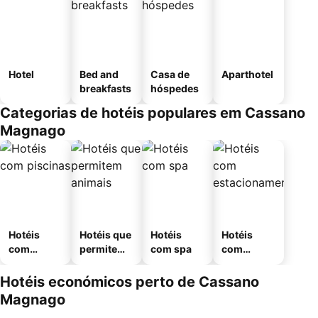
Hotel
Bed and
Casa de
Aparthotel
breakfasts
hóspedes
Categorias de hotéis populares em Cassano
Magnago
Hotéis
Hotéis que
Hotéis
Hotéis
com
permitem
com spa
com
piscinas
animais
estaciona
mento
Hotéis económicos perto de Cassano
Magnago