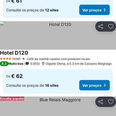
€ 61
De
Consulte os preços de
12 sites
Ver preços
Partilhar
Ad
Hotel D120
Ver preços
Hotel
Café da manhã caseiro com produtos locais
Ver preços
4 Estrelas
8,2
Muito boa
5.505
Olgiate Olona, a 5.3 km de Cassano Magnago
€ 62
De
Consulte os preços de
16 sites
Ver preços
Escolha popular
Partilhar
Ad