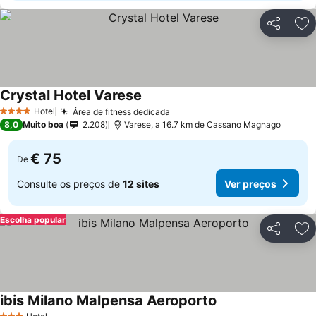
Partilhar
Ad
Crystal Hotel Varese
Ver preços
Hotel
Área de fitness dedicada
Ver preços
4 Estrelas
8,0
Muito boa
2.208
Varese, a 16.7 km de Cassano Magnago
€ 75
De
Consulte os preços de
12 sites
Ver preços
Escolha popular
Partilhar
Ad
ibis Milano Malpensa Aeroporto
Ver preços