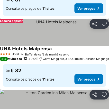
Consulte os preços de
11 sites
Ver preços
Escolha popular
Partilhar
Ad
UNA Hotels Malpensa
Ver preços
Hotel
Buffet de café da manhã caseiro
Ver preços
4 Estrelas
8,4
Muito boa
4.787
Cerro Maggiore, a 12.4 km de Cassano Magnago
€ 82
De
Consulte os preços de
11 sites
Ver preços
Partilhar
Ad