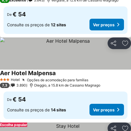
8,5
Excelente
5.645
Vergiate, a 12.6 km de Cassano Magnago
€ 54
De
Consulte os preços de
12 sites
Ver preços
Partilhar
Ad
Aer Hotel Malpensa
Ver preços
Hotel
Opções de acomodação para famílias
Ver preços
3 Estrelas
7,3
3.890
Oleggio, a 15.8 km de Cassano Magnago
€ 54
De
Consulte os preços de
14 sites
Ver preços
Escolha popular