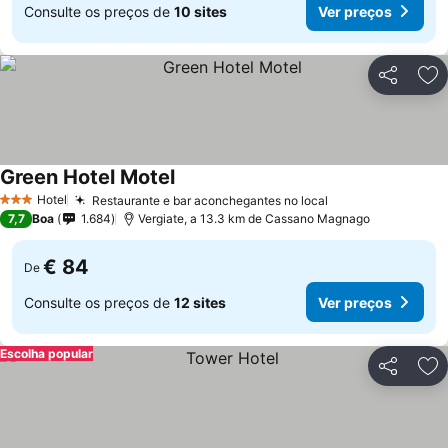
Consulte os preços de
10 sites
Ver preços
Partilhar
Ad
Green Hotel Motel
Ver preços
Hotel
Restaurante e bar aconchegantes no local
Ver preços
3 Estrelas
7,7
Boa
1.684
Vergiate, a 13.3 km de Cassano Magnago
€ 84
De
Consulte os preços de
12 sites
Ver preços
Escolha popular
Partilhar
Ad