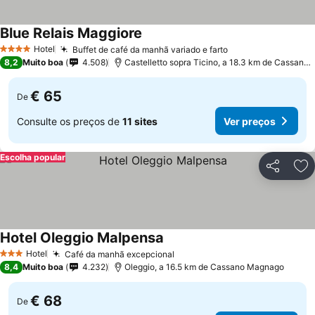
Blue Relais Maggiore
Ver preços
Hotel
Buffet de café da manhã variado e farto
Ver preços
4 Estrelas
8,2
Muito boa
4.508
Castelletto sopra Ticino, a 18.3 km de Cassano
€ 65
De
Consulte os preços de
11 sites
Ver preços
Escolha popular
Partilhar
Ad
Hotel Oleggio Malpensa
Ver preços
Hotel
Café da manhã excepcional
Ver preços
3 Estrelas
8,4
Muito boa
4.232
Oleggio, a 16.5 km de Cassano Magnago
€ 68
De