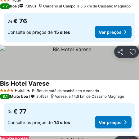
Hotel
3 Estrelas
7,7
Boa
7.890
Cardano al Campo, a 5.6 km de Cassano Magnago
€ 76
De
Consulte os preços de
15 sites
Ver preços
Partilhar
Ad
Bis Hotel Varese
Ver preços
Hotel
Buffet de café da manhã rico e variado
Ver preços
4 Estrelas
8,1
Muito boa
3.452
Varese, a 14.9 km de Cassano Magnago
€ 77
De
Consulte os preços de
14 sites
Ver preços
Escolha popular