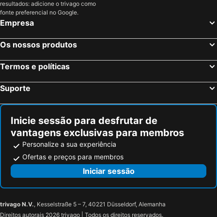
resultados: adicione o trivago como
Dolce by Wyndham Milan Malpensa
UNA Hotels Malpensa
fonte preferencial no Google.
Empresa
Hotel 2C
MO.OM Hotel
Stay Hotel
Malpensa Inn
Os nossos produtos
Hotel Roma
DoubleTree by Hilton Milan Malpensa Solbiate Olona
Termos e políticas
Hotel Residence Montelago
Hotel Grande Italia
Poli Hotel
Ca' Lina
Suporte
Novotel Malpensa Airport
Villa Giglio
Hotel Ristorante Tre Leoni
Hilton Garden Inn Milan Malpensa
Inicie sessão para desfrutar de
Hilton Garden Inn Milan Malpensa
Hotel Legnano
vantagens exclusivas para membros
Hotel Ungheria Varese 1946
Hotel Del Riale
Personalize a sua experiência
Hotel La Nuova Rotaia
Jet Hotel
Ofertas e preços para membros
Hotel Astoria Gallarate
La Corte di Crenna
Iniciar sessão
Hotel Pineta
Le Robinie Golf Club & Resort
Ascot Lodging
Moonrose
trivago N.V.
, Kesselstraße 5 – 7, 40221 Düsseldorf, Alemanha
Hotel Osteria della Pista
Sempione Hotel Malpensa
Direitos autorais 2026 trivago | Todos os direitos reservados.