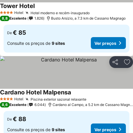
Tower Hotel
Ver preços
Hotel
Hotel moderno e recém-inaugurado
Ver preços
4 Estrelas
8,8
Excelente
1.826
Busto Arsizio, a 7.3 km de Cassano Magnago
€ 85
De
Consulte os preços de
9 sites
Ver preços
Partilhar
Ad
Cardano Hotel Malpensa
Ver preços
Hotel
Piscina exterior sazonal relaxante
Ver preços
4 Estrelas
8,6
Excelente
6.044
Cardano al Campo, a 5.2 km de Cassano Magna
€ 88
De
Consulte os preços de
9 sites
Ver preços