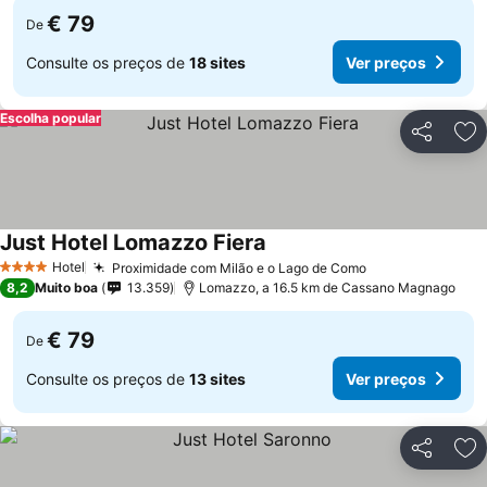
€ 79
De
Consulte os preços de
18 sites
Ver preços
Escolha popular
Partilhar
Ad
Just Hotel Lomazzo Fiera
Ver preços
Hotel
Proximidade com Milão e o Lago de Como
Ver preços
4 Estrelas
8,2
Muito boa
13.359
Lomazzo, a 16.5 km de Cassano Magnago
€ 79
De
Consulte os preços de
13 sites
Ver preços
Partilhar
Ad