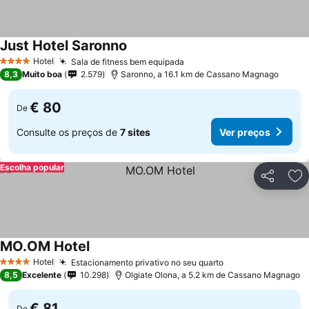
Just Hotel Saronno
Ver preços
Hotel
Sala de fitness bem equipada
Ver preços
4 Estrelas
8,3
Muito boa
2.579
Saronno, a 16.1 km de Cassano Magnago
€ 80
De
Consulte os preços de
7 sites
Ver preços
Escolha popular
Partilhar
Ad
MO.OM Hotel
Ver preços
Hotel
Estacionamento privativo no seu quarto
Ver preços
4 Estrelas
8,5
Excelente
10.298
Olgiate Olona, a 5.2 km de Cassano Magnago
€ 81
De