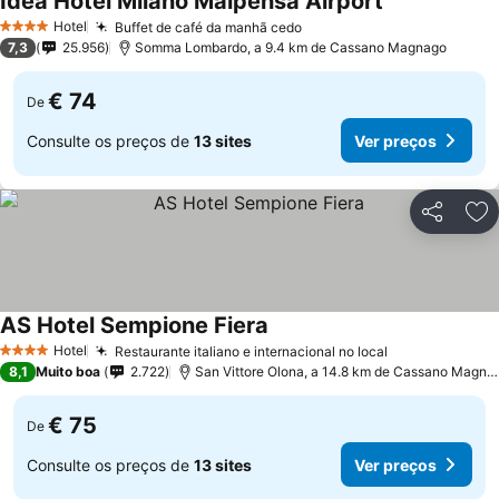
Idea Hotel Milano Malpensa Airport
Ver preços
Hotel
Buffet de café da manhã cedo
Ver preços
4 Estrelas
7,3
25.956
Somma Lombardo, a 9.4 km de Cassano Magnago
€ 74
De
Consulte os preços de
13 sites
Ver preços
Partilhar
Ad
AS Hotel Sempione Fiera
Ver preços
Hotel
Restaurante italiano e internacional no local
Ver preços
4 Estrelas
8,1
Muito boa
2.722
San Vittore Olona, a 14.8 km de Cassano Magna
€ 75
De
Consulte os preços de
13 sites
Ver preços