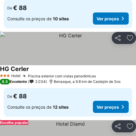
€ 88
De
Consulte os preços de
10 sites
Ver preços
Partilhar
Ad
HG Cerler
Ver preços
Hotel
Piscina exterior com vistas panorâmicas
Ver preços
3 Estrelas
8,5
Excelente
2.034
Benasque, a 9.8 km de Castejón de Sos
€ 88
De
Consulte os preços de
12 sites
Ver preços
Escolha popular
Partilhar
Ad