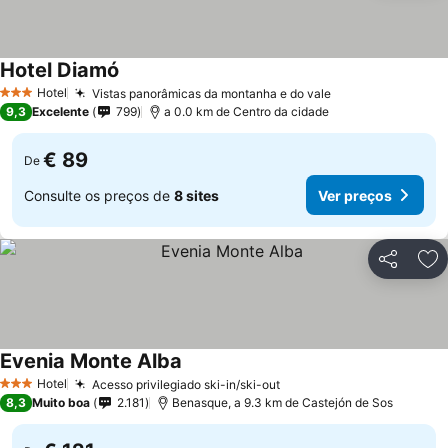
Hotel Diamó
Ver preços
Hotel
Vistas panorâmicas da montanha e do vale
Ver preços
3 Estrelas
9,3
Excelente
799
a 0.0 km de Centro da cidade
€ 89
De
Consulte os preços de
8 sites
Ver preços
Partilhar
Ad
Evenia Monte Alba
Ver preços
Hotel
Acesso privilegiado ski-in/ski-out
Ver preços
3 Estrelas
8,3
Muito boa
2.181
Benasque, a 9.3 km de Castejón de Sos