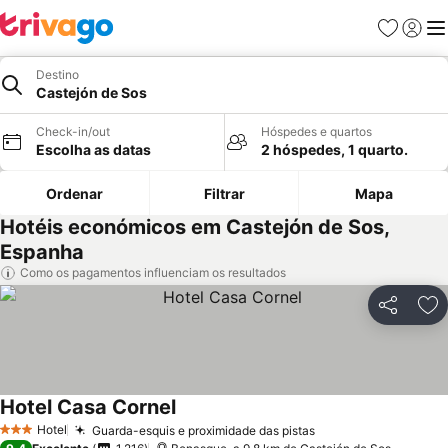
Favoritos
Iniciar
Me
Destino
Castejón de Sos
Check-in/out
Hóspedes e quartos
Escolha as datas
2 hóspedes, 1 quarto.
Ordenar
Filtrar
Mapa
Hotéis económicos em Castejón de Sos,
Espanha
Como os pagamentos influenciam os resultados
Partilhar
Ad
Hotel Casa Cornel
Ver preços
Hotel
Guarda-esquis e proximidade das pistas
Ver preços
3 Estrelas