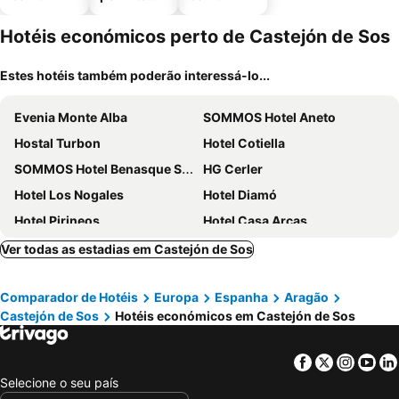
piscinas
animais
estaciona
mento
Hotéis económicos perto de Castejón de Sos
Estes hotéis também poderão interessá-lo...
Evenia Monte Alba
SOMMOS Hotel Aneto
Hostal Turbon
Hotel Cotiella
SOMMOS Hotel Benasque Spa
HG Cerler
Hotel Los Nogales
Hotel Diamó
Hotel Pirineos
Hotel Casa Arcas
Hotel Casa Cornel
Hotel Ciria
Ver todas as estadias em Castejón de Sos
Hotel Mediodia
Hotel Selba d'Ansils
Comparador de Hotéis
Europa
Espanha
Aragão
Cerler Edelweiss
San Anton Benasque
Castejón de Sos
Hotéis económicos em Castejón de Sos
Hotel Plaza
Hotel Llibrada
Hotel La Neu
San Marsial Benasque Apart Hotel
Facebook
Twitter
Insta
Yo
Hotel Casa Rafeleta
HOTEL TURPI
Selecione o seu país