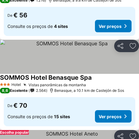
9,4
Excelente
1.216
Benasque, a 9.8 km de Castejón de Sos
€ 56
De
Consulte os preços de
4 sites
Ver preços
Partilhar
Ad
SOMMOS Hotel Benasque Spa
Ver preços
Hotel
Vistas panorâmicas da montanha
Ver preços
3 Estrelas
8,6
Excelente
2.564
Benasque, a 10.1 km de Castejón de Sos
€ 70
De
Consulte os preços de
15 sites
Ver preços
Escolha popular