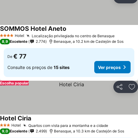
Partilhar
Ad
SOMMOS Hotel Aneto
Ver preços
Hotel
Localização privilegiada no centro de Benasque
Ver preço
4 Estrelas
8,9
Excelente
2.774
Benasque, a 10.2 km de Castejón de Sos
€ 77
De
Consulte os preços de
15 sites
Ver preços
Escolha popular
Partilhar
Ad
Hotel Ciria
Ver preços
Hotel
Quartos com vista para a montanha e a cidade
Ver preços
3 Estrelas
9,0
Excelente
2.499
Benasque, a 10.3 km de Castejón de Sos