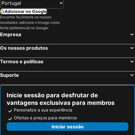
Hotel La Casa del Río
Hotel Casa Chuldian
Hotel Eriste
Monte Alba
Adicionar no Google
Encontre facilmente os nossos
Hotel Sesué
Bonansa Country Hotel
resultados: adicione o trivago como
fonte preferencial no Google.
Empresa
Os nossos produtos
Termos e políticas
Suporte
Inicie sessão para desfrutar de
vantagens exclusivas para membros
Personalize a sua experiência
Ofertas e preços para membros
Iniciar sessão