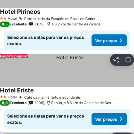
Hotel Pirineos
Ver preços
Hotel
Proximidade da Estação de Esqui de Cerler
Ver preços
2 Estrelas
8,5
Excelente
1.678
a 0.2 km de Centro da cidade
Selecione as datas para ver os preços
Ver preços
exatos.
Escolha popular
Partilhar
Ad
Hotel Eriste
Ver preços
Hotel
Café da manhã farto e abundante
Ver preços
2 Estrelas
8,8
Excelente
1.109
Sahún, a 8.6 km de Castejón de Sos
Selecione as datas para ver os preços
Ver preços
exatos.