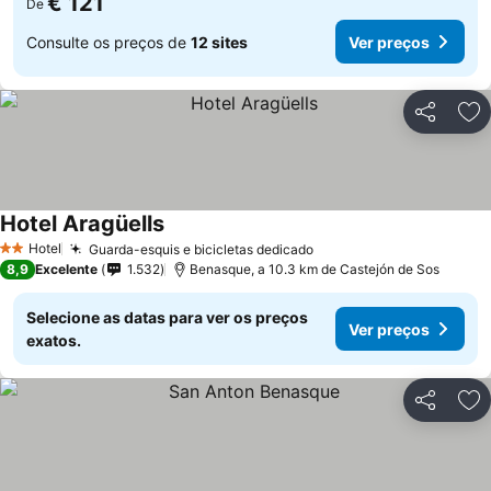
€ 121
De
Consulte os preços de
12 sites
Ver preços
Partilhar
Ad
Hotel Aragüells
Ver preços
Hotel
Guarda-esquis e bicicletas dedicado
Ver preços
2 Estrelas
8,9
Excelente
1.532
Benasque, a 10.3 km de Castejón de Sos
Selecione as datas para ver os preços
Ver preços
exatos.
Partilhar
Ad