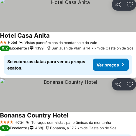
Partilhar
Ad
Hotel Casa Anita
Ver preços
Hotel
Vistas panorâmicas da montanha e do vale
Ver preços
2 Estrelas
9,2
Excelente
1.199
San Juan de Plan, a 14.7 km de Castejón de Sos
Selecione as datas para ver os preços
Ver preços
exatos.
Partilhar
Ad
Bonansa Country Hotel
Ver preços
Hotel
Terraços com vistas panorâmicas da montanha
Ver preços
4 Estrelas
9,6
Excelente
468
Bonansa, a 17.2 km de Castejón de Sos