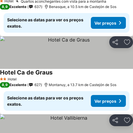
Hotel
Quartos aconchegantes com vista para a montanha
Ver preços
1 Estrelas
8,9
Excelente
637
Benasque, a 10.5 km de Castejón de Sos
Selecione as datas para ver os preços
Ver preços
exatos.
Partilhar
Ad
Hotel Ca de Graus
Ver preços
Hotel
2 Estrelas
8,9
Excelente
627
Montanuy, a 13.7 km de Castejón de Sos
Selecione as datas para ver os preços
Ver preços
exatos.
Partilhar
Ad