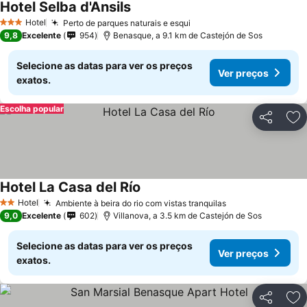
Hotel Selba d'Ansils
Ver preços
Hotel
Perto de parques naturais e esqui
Ver preços
3 Estrelas
9,8
Excelente
954
Benasque, a 9.1 km de Castejón de Sos
Selecione as datas para ver os preços
Ver preços
exatos.
Escolha popular
Partilhar
Ad
Hotel La Casa del Río
Ver preços
Hotel
Ambiente à beira do rio com vistas tranquilas
Ver preços
2 Estrelas
9,0
Excelente
602
Villanova, a 3.5 km de Castejón de Sos
Selecione as datas para ver os preços
Ver preços
exatos.
Partilhar
Ad