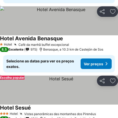
Partilhar
Ad
Hotel Avenida Benasque
Ver preços
Hotel
Café da manhã buffet excepcional
Ver preços
1 Estrelas
8,5
Excelente
975
Benasque, a 10.3 km de Castejón de Sos
Selecione as datas para ver os preços
Ver preços
exatos.
Escolha popular
Partilhar
Ad
Hotel Sesué
Ver preços
Hotel
Vistas panorâmicas das montanhas dos Pirenéus
Ver preços
3 Estrelas