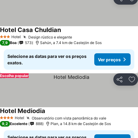
Partilhar
Ad
Hotel Casa Chuldian
Ver preços
Hotel
Design rústico e elegante
Ver preços
3 Estrelas
7,9
Boa
573
Sahún, a 7.4 km de Castejón de Sos
Selecione as datas para ver os preços
Ver preços
exatos.
Escolha popular
Partilhar
Ad
Hotel Mediodia
Ver preços
Hotel
Observatório com vista panorâmica do vale
Ver preços
4 Estrelas
9,2
Excelente
888
Plan, a 14.8 km de Castejón de Sos
Selecione as datas para ver os preços