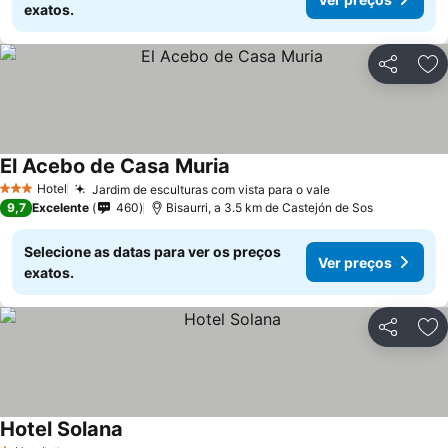
exatos.
Partilhar
Ad
El Acebo de Casa Muria
Ver preços
Hotel
Jardim de esculturas com vista para o vale
Ver preços
3 Estrelas
9,7
Excelente
460
Bisaurri, a 3.5 km de Castejón de Sos
Selecione as datas para ver os preços
Ver preços
exatos.
Partilhar
Ad
Hotel Solana
Ver preços