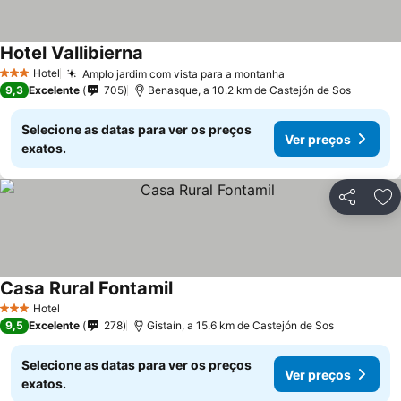
Hotel Vallibierna
Ver preços
Hotel
Amplo jardim com vista para a montanha
Ver preços
3 Estrelas
9,3
Excelente
705
Benasque, a 10.2 km de Castejón de Sos
Selecione as datas para ver os preços
Ver preços
exatos.
Partilhar
Ad
Casa Rural Fontamil
Ver preços
Hotel
3 Estrelas
9,5
Excelente
278
Gistaín, a 15.6 km de Castejón de Sos
Selecione as datas para ver os preços
Ver preços
exatos.