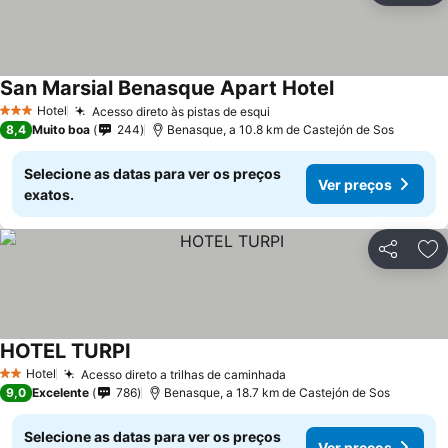
San Marsial Benasque Apart Hotel
Ver preços
Hotel
Acesso direto às pistas de esqui
Ver preços
3 Estrelas
8,4
Muito boa
244
Benasque, a 10.8 km de Castejón de Sos
Selecione as datas para ver os preços
Ver preços
exatos.
Partilhar
Ad
HOTEL TURPI
Ver preços
Hotel
Acesso direto a trilhas de caminhada
Ver preços
2 Estrelas
9,0
Excelente
786
Benasque, a 18.7 km de Castejón de Sos
Selecione as datas para ver os preços
Ver preços