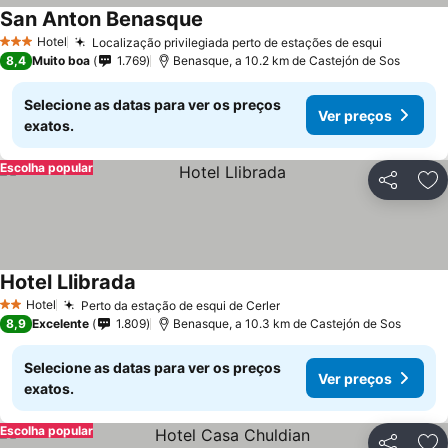
San Anton Benasque
Ver preços
Hotel
Localização privilegiada perto de estações de esqui
Ver preç
3 Estrelas
8,4
Muito boa
1.769
Benasque, a 10.2 km de Castejón de Sos
Selecione as datas para ver os preços
Ver preços
exatos.
Escolha popular
Partilhar
Ad
Hotel Llibrada
Ver preços
Hotel
Perto da estação de esqui de Cerler
Ver preços
2 Estrelas
8,9
Excelente
1.809
Benasque, a 10.3 km de Castejón de Sos
Selecione as datas para ver os preços
Ver preços
exatos.
Escolha popular