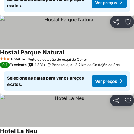
Ver preços
exatos.
Partilhar
Ad
Hostal Parque Natural
Ver preços
Hotel
Perto da estação de esqui de Cerler
Ver preços
3 Estrelas
9,1
Excelente
1.331
Benasque, a 13.2 km de Castejón de Sos
Selecione as datas para ver os preços
Ver preços
exatos.
Partilhar
Ad
Hotel La Neu