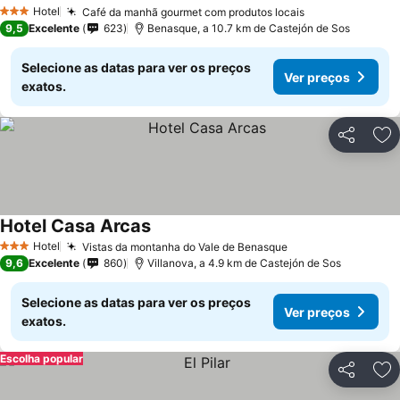
Ver preços
Hotel
Café da manhã gourmet com produtos locais
Ver preços
3 Estrelas
9,5
Excelente
623
Benasque, a 10.7 km de Castejón de Sos
Selecione as datas para ver os preços
Ver preços
exatos.
Partilhar
Ad
Hotel Casa Arcas
Ver preços
Hotel
Vistas da montanha do Vale de Benasque
Ver preços
3 Estrelas
9,6
Excelente
860
Villanova, a 4.9 km de Castejón de Sos
Selecione as datas para ver os preços
Ver preços
exatos.
Escolha popular
Partilhar
Ad