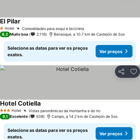
El Pilar
Ver preços
Hotel
Comodidades para esqui e bicicleta
Ver preços
1 Estrelas
8,2
Muito boa
2.116
Benasque, a 10.7 km de Castejón de Sos
Selecione as datas para ver os preços
Ver preços
exatos.
Partilhar
Ad
Hotel Cotiella
Ver preços
Hotel
Vistas panorâmicas da montanha e do rio
Ver preços
3 Estrelas
9,1
Excelente
638
Campo, a 14.2 km de Castejón de Sos
Selecione as datas para ver os preços
Ver preços
exatos.