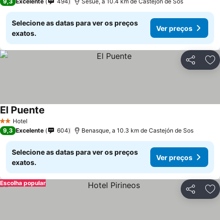
9,3
Excelente
494
Sesué, a 10.4 km de Castejón de Sos
Selecione as datas para ver os preços
Ver preços
exatos.
Partilhar
Ad
El Puente
Ver preços
Hotel
2 Estrelas
9,3
Excelente
604
Benasque, a 10.3 km de Castejón de Sos
Selecione as datas para ver os preços
Ver preços
exatos.
Escolha popular
Partilhar
Ad