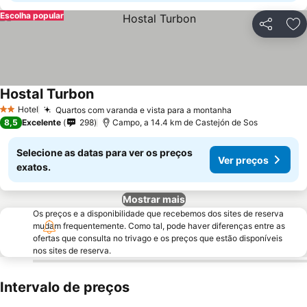
Escolha popular
Partilhar
Ad
Hostal Turbon
Ver preços
Hotel
Quartos com varanda e vista para a montanha
Ver preços
2 Estrelas
8,5
Excelente
298
Campo, a 14.4 km de Castejón de Sos
Selecione as datas para ver os preços
Ver preços
exatos.
Mostrar mais
Os preços e a disponibilidade que recebemos dos sites de reserva
mudam frequentemente. Como tal, pode haver diferenças entre as
ofertas que consulta no trivago e os preços que estão disponíveis
nos sites de reserva.
Intervalo de preços