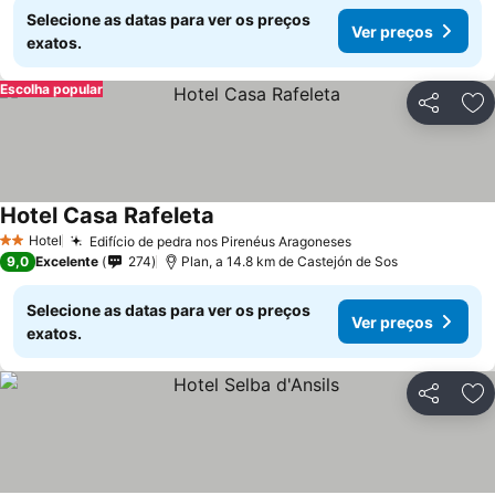
Selecione as datas para ver os preços
Ver preços
exatos.
Escolha popular
Partilhar
Ad
Hotel Casa Rafeleta
Ver preços
Hotel
Edifício de pedra nos Pirenéus Aragoneses
Ver preços
2 Estrelas
9,0
Excelente
274
Plan, a 14.8 km de Castejón de Sos
Selecione as datas para ver os preços
Ver preços
exatos.
Partilhar
Ad