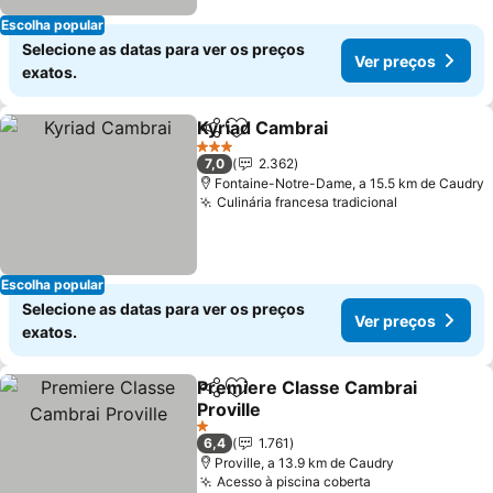
Escolha popular
Selecione as datas para ver os preços
Ver preços
exatos.
Kyriad Cambrai
Partilhar
Adicionar aos favoritos
3 Estrelas
7,0
2.362
Fontaine-Notre-Dame, a 15.5 km de Caudry
Culinária francesa tradicional
Escolha popular
Selecione as datas para ver os preços
Ver preços
exatos.
Premiere Classe Cambrai
Partilhar
Adicionar aos favoritos
Proville
1 Estrelas
6,4
1.761
Proville, a 13.9 km de Caudry
Acesso à piscina coberta