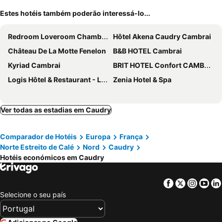
Estes hotéis também poderão interessá-lo...
Redroom Loveroom Chambre Spa privative Insolite Thème 50 nuances de grey
Hôtel Akena Caudry Cambrai
Château De La Motte Fenelon
B&B HOTEL Cambrai
Kyriad Cambrai
BRIT HOTEL Confort CAMBRAI
Logis Hôtel & Restaurant - Le Mouton Blanc
Zenia Hotel & Spa
Ver todas as estadias em Caudry
Comparador de Hotéis
Europa
França
Norte Estreito de Calé
Nord
Caudry
Hotéis económicos em Caudry
Facebook
Twitter
Insta
Yo
Selecione o seu país