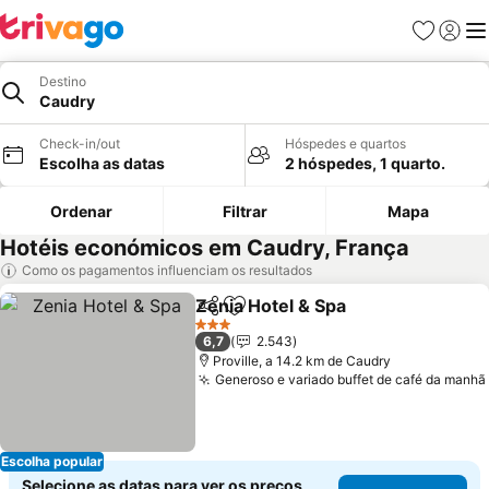
Favoritos
Iniciar
Me
Destino
Caudry
Check-in/out
Hóspedes e quartos
Escolha as datas
2 hóspedes, 1 quarto.
Ordenar
Filtrar
Mapa
Hotéis económicos em Caudry, França
Como os pagamentos influenciam os resultados
Zenia Hotel & Spa
Partilhar
Adicionar aos favoritos
3 Estrelas
6,7
2.543
Proville, a 14.2 km de Caudry
Generoso e variado buffet de café da manhã
Escolha popular
Selecione as datas para ver os preços