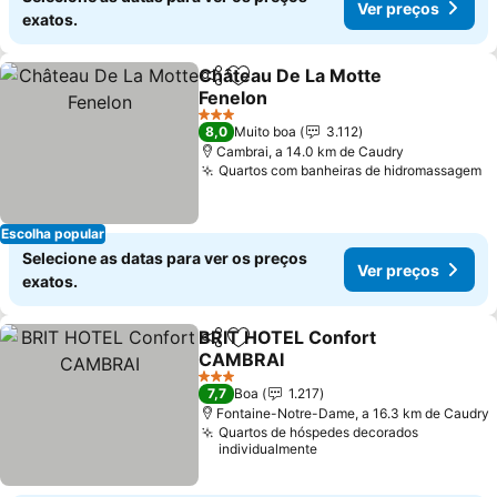
Ver preços
exatos.
Château De La Motte
Partilhar
Adicionar aos favoritos
Fenelon
3 Estrelas
8,0
Muito boa
3.112
Cambrai, a 14.0 km de Caudry
Quartos com banheiras de hidromassagem
Escolha popular
Selecione as datas para ver os preços
Ver preços
exatos.
BRIT HOTEL Confort
Partilhar
Adicionar aos favoritos
CAMBRAI
3 Estrelas
7,7
Boa
1.217
Fontaine-Notre-Dame, a 16.3 km de Caudry
Quartos de hóspedes decorados
individualmente