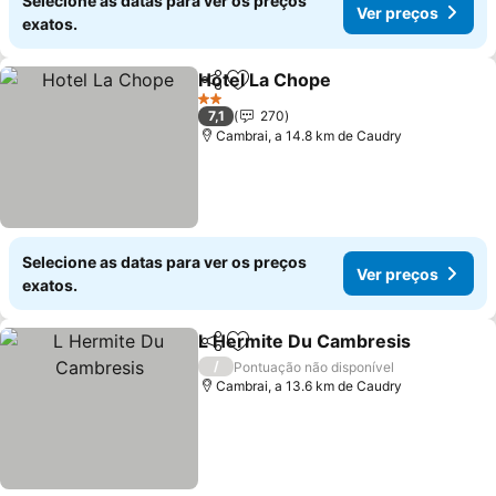
Selecione as datas para ver os preços
Ver preços
exatos.
Hotel La Chope
Partilhar
Adicionar aos favoritos
2 Estrelas
7,1
270
Cambrai, a 14.8 km de Caudry
Selecione as datas para ver os preços
Ver preços
exatos.
L Hermite Du Cambresis
Partilhar
Adicionar aos favoritos
/
Pontuação não disponível
Cambrai, a 13.6 km de Caudry