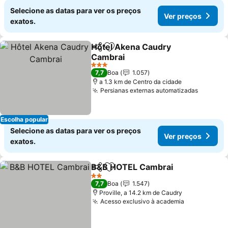
Selecione as datas para ver os preços
Ver preços
exatos.
Hôtel Akena Caudry
Partilhar
Adicionar aos favoritos
Cambrai
3 Estrelas
7,7
Boa
1.057
a 1.3 km de Centro da cidade
Persianas externas automatizadas
Escolha popular
Selecione as datas para ver os preços
Ver preços
exatos.
B&B HOTEL Cambrai
Partilhar
Adicionar aos favoritos
2 Estrelas
7,7
Boa
1.547
Proville, a 14.2 km de Caudry
Acesso exclusivo à academia