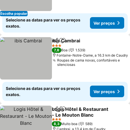
Escolha popular
Selecione as datas para ver os preços
Ver preços
exatos.
ibis Cambrai
Partilhar
Adicionar aos favoritos
3 Estrelas
7,8
Boa
1.539
Fontaine-Notre-Dame, a 16.3 km de Caudry
Roupas de cama novas, confortáveis e
silenciosas
Selecione as datas para ver os preços
Ver preços
exatos.
Logis Hôtel & Restaurant
Partilhar
Adicionar aos favoritos
- Le Mouton Blanc
3 Estrelas
8,3
Muito boa
589
Cambrai, a 13.4 km de Caudry