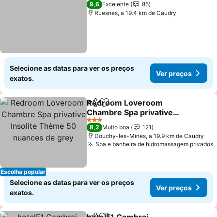
4 Estrelas
9,6
Excelente
85
Ruesnes, a 19.4 km de Caudry
Selecione as datas para ver os preços
Ver preços
exatos.
Redroom Loveroom
Partilhar
Adicionar aos favoritos
Chambre Spa privative
Insolite Thème 50
3 Estrelas
8,2
Muito boa
121
nuances de grey
Douchy-les-Mines, a 19.9 km de Caudry
Spa e banheira de hidromassagem privados
Escolha popular
Selecione as datas para ver os preços
Ver preços
exatos.