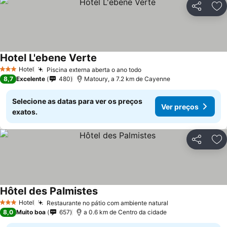
Partilhar
Ad
Hotel L'ebene Verte
Hotel
Piscina externa aberta o ano todo
3 Estrelas
8,7
Excelente
480
Matoury, a 7.2 km de Cayenne
Selecione as datas para ver os preços
Ver preços
exatos.
Partilhar
Ad
Hôtel des Palmistes
Hotel
Restaurante no pátio com ambiente natural
3 Estrelas
8,0
Muito boa
657
a 0.6 km de Centro da cidade