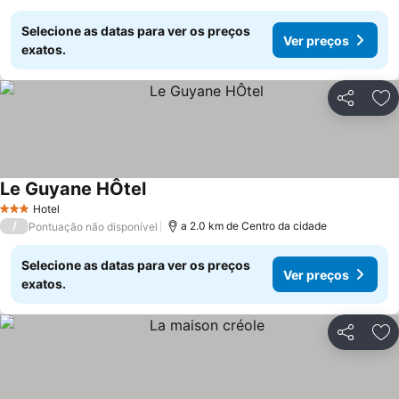
Selecione as datas para ver os preços
Ver preços
exatos.
Partilhar
Ad
Le Guyane HÔtel
Hotel
3 Estrelas
/
a 2.0 km de Centro da cidade
Pontuação não disponível
Selecione as datas para ver os preços
Ver preços
exatos.
Partilhar
Ad