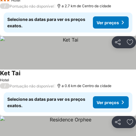
Hotel
3 Estrelas
/
a 2.7 km de Centro da cidade
Pontuação não disponível
Selecione as datas para ver os preços
Ver preços
exatos.
Partilhar
Ad
Ket Tai
Hotel
/
a 0.6 km de Centro da cidade
Pontuação não disponível
Selecione as datas para ver os preços
Ver preços
exatos.
Partilhar
Ad