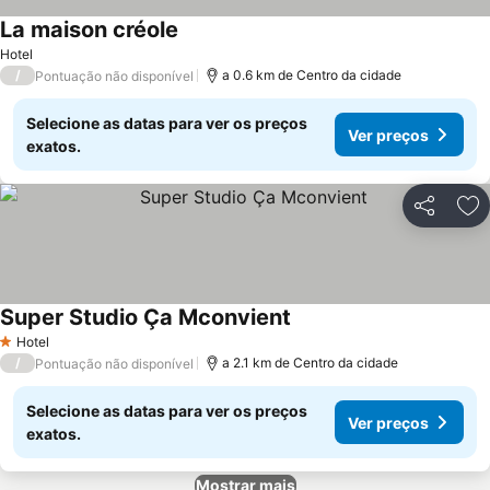
La maison créole
Hotel
/
a 0.6 km de Centro da cidade
Pontuação não disponível
Selecione as datas para ver os preços
Ver preços
exatos.
Partilhar
Ad
Super Studio Ça Mconvient
Hotel
1 Estrelas
/
a 2.1 km de Centro da cidade
Pontuação não disponível
Selecione as datas para ver os preços
Ver preços
exatos.
Mostrar mais