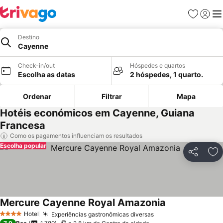
Favoritos
Iniciar
Me
Destino
Cayenne
Check-in/out
Hóspedes e quartos
Escolha as datas
2 hóspedes, 1 quarto.
Ordenar
Filtrar
Mapa
Hotéis económicos em Cayenne, Guiana
Francesa
Como os pagamentos influenciam os resultados
Escolha popular
Partilhar
Ad
Mercure Cayenne Royal Amazonia
Hotel
Experiências gastronômicas diversas
4 Estrelas