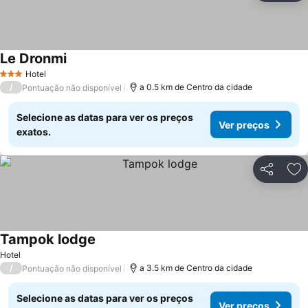
Le Dronmi
Hotel
3 Estrelas
/
a 0.5 km de Centro da cidade
Pontuação não disponível
Selecione as datas para ver os preços
Ver preços
exatos.
Partilhar
Ad
Tampok lodge
Hotel
/
a 3.5 km de Centro da cidade
Pontuação não disponível
Selecione as datas para ver os preços
Ver preços