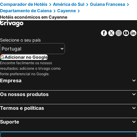
Comparador de Hotéis
América do Sul
Guiana Francesa
Departamento de Caiena
Cayenne
Hotéis económicos em Cayenne
Facebook
Twitter
Insta
Yo
Selecione o seu país
Adicionar no Google
Encontre facilmente os nossos
resultados: adicione o trivago como
fonte preferencial no Google.
Empresa
Os nossos produtos
Termos e políticas
Suporte