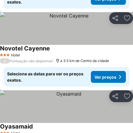
exatos.
Partilhar
Ad
Novotel Cayenne
Hotel
3 Estrelas
/
a 3.5 km de Centro da cidade
Pontuação não disponível
Selecione as datas para ver os preços
Ver preços
exatos.
Partilhar
Ad
Oyasamaid