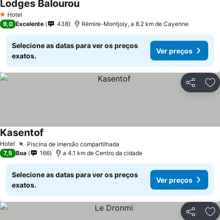
Lodges Balourou
Hotel
1 Estrelas
9,0
Excelente
438
Rémire-Montjoly, a 8.2 km de Cayenne
Selecione as datas para ver os preços
Ver preços
exatos.
Partilhar
Ad
Kasentof
Hotel
Piscina de imersão compartilhada
7,5
Boa
166
a 4.1 km de Centro da cidade
Selecione as datas para ver os preços
Ver preços
exatos.
Partilhar
Ad