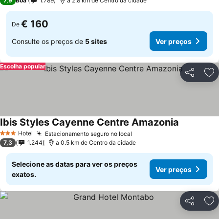
7,9
Boa
1.789
a 2.8 km de Centro da cidade
€ 160
De
Consulte os preços de
5 sites
Ver preços
Escolha popular
Partilhar
Ad
Ibis Styles Cayenne Centre Amazonia
Hotel
Estacionamento seguro no local
3 Estrelas
7,3
1.244
a 0.5 km de Centro da cidade
Selecione as datas para ver os preços
Ver preços
exatos.
Partilhar
Ad