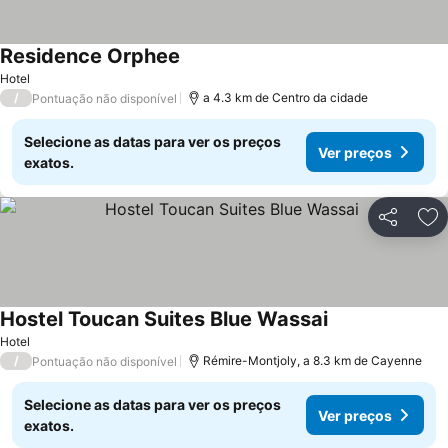
Residence Orphee
Hotel
/
a 4.3 km de Centro da cidade
Pontuação não disponível
Selecione as datas para ver os preços
Ver preços
exatos.
Partilhar
Ad
Hostel Toucan Suites Blue Wassai
Hotel
/
Rémire-Montjoly, a 8.3 km de Cayenne
Pontuação não disponível
Selecione as datas para ver os preços
Ver preços
exatos.