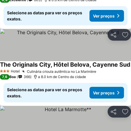
Selecione as datas para ver os preços
Ver preços
exatos.
Partilhar
Ad
The Originals City, Hôtel Belova, Cayenne Sud
Hotel
Culinária crioula autêntica no La Marinière
3 Estrelas
7,6
Boa
366
a 8.0 km de Centro da cidade
Selecione as datas para ver os preços
Ver preços
exatos.
Partilhar
Ad