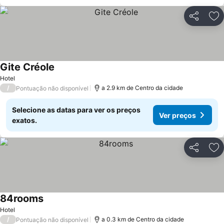
Partilhar
Ad
Gite Créole
Hotel
/
a 2.9 km de Centro da cidade
Pontuação não disponível
Selecione as datas para ver os preços
Ver preços
exatos.
Partilhar
Ad
84rooms
Hotel
/
a 0.3 km de Centro da cidade
Pontuação não disponível