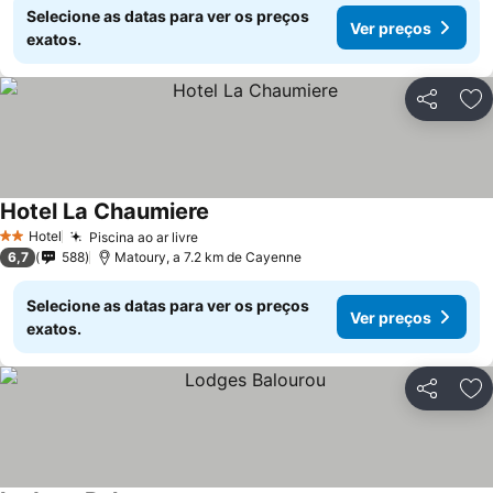
Selecione as datas para ver os preços
Ver preços
exatos.
Partilhar
Ad
Hotel La Chaumiere
Hotel
Piscina ao ar livre
2 Estrelas
6,7
588
Matoury, a 7.2 km de Cayenne
Selecione as datas para ver os preços
Ver preços
exatos.
Partilhar
Ad