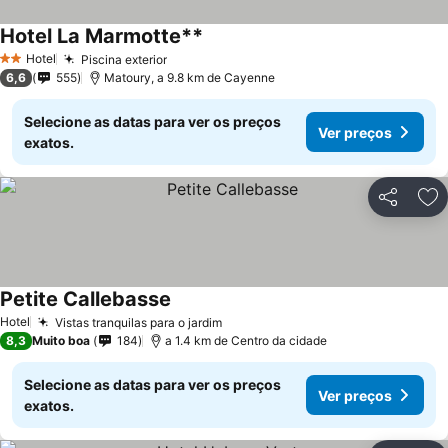
Hotel La Marmotte**
Hotel
Piscina exterior
2 Estrelas
6,6
555
Matoury, a 9.8 km de Cayenne
Selecione as datas para ver os preços
Ver preços
exatos.
Partilhar
Ad
Petite Callebasse
Hotel
Vistas tranquilas para o jardim
8,3
Muito boa
184
a 1.4 km de Centro da cidade
Selecione as datas para ver os preços
Ver preços
exatos.