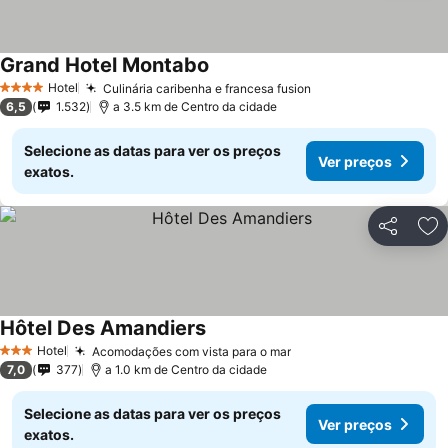
Grand Hotel Montabo
Hotel
Culinária caribenha e francesa fusion
4 Estrelas
6,5
1.532
a 3.5 km de Centro da cidade
Selecione as datas para ver os preços
Ver preços
exatos.
Partilhar
Ad
Hôtel Des Amandiers
Hotel
Acomodações com vista para o mar
3 Estrelas
7,0
377
a 1.0 km de Centro da cidade
Selecione as datas para ver os preços
Ver preços
exatos.