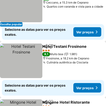
Ceccano, a 15.3 km de Ceprano
Quartos com varanda e vista para a cidade
V
Escolha popular
Selecione as datas para ver os preços
Ver preços
exatos.
Hotel Testani Frosinone
Partilhar
Adicionar aos favoritos
Ve
3 Estrelas
8,1
Muito boa
1.981
Frosinone, a 18.2 km de Ceprano
Culinária autêntica da Ciociaria
Ver preço
Selecione as datas para ver os preços
Ver preços
exatos.
Mingone Hotel Ristorante
Partilhar
Adicionar aos favoritos