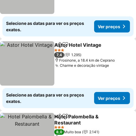
Selecione as datas para ver os preços
Ver preços
exatos.
Astor Hotel Vintage
Partilhar
Adicionar aos favoritos
Ver pr
3 Estrelas
7,4
1.295
Frosinone, a 18.4 km de Ceprano
Charme e decoração vintage
Ver preços
Selecione as datas para ver os preços
Ver preços
exatos.
Hotel Palombella &
Partilhar
Adicionar aos favoritos
Restaurant
Ver preços
3 Estrelas
8,0
Muito boa
2.141