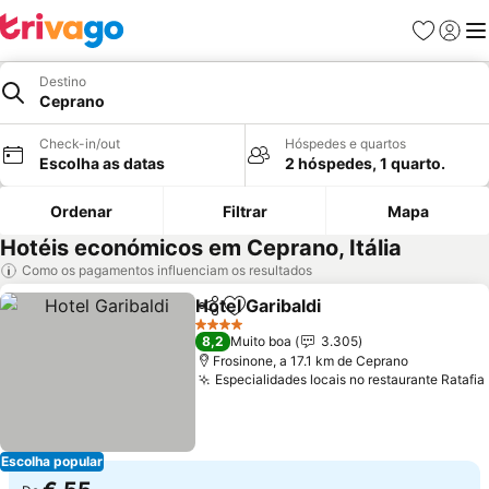
Favoritos
Iniciar
Me
Destino
Ceprano
Check-in/out
Hóspedes e quartos
Escolha as datas
2 hóspedes, 1 quarto.
Ordenar
Filtrar
Mapa
Hotéis económicos em Ceprano, Itália
Como os pagamentos influenciam os resultados
Hotel Garibaldi
Partilhar
Adicionar aos favoritos
Ver preços
4 Estrelas
8,2
Muito boa
3.305
Frosinone, a 17.1 km de Ceprano
Especialidades locais no restaurante Ratafia
Escolha popular