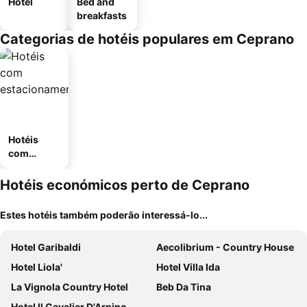
Hotel
Bed and
breakfasts
Categorias de hotéis populares em Ceprano
Hotéis
com
estaciona
mento
Hotéis económicos perto de Ceprano
Estes hotéis também poderão interessá-lo...
Hotel Garibaldi
Aecolibrium - Country House
Hotel Liola'
Hotel Villa Ida
La Vignola Country Hotel
Beb Da Tina
Hotel Il Cavalier D'Arpino