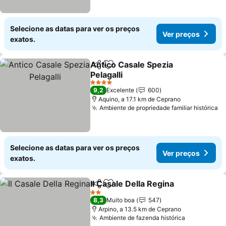
Selecione as datas para ver os preços
Ver preços
exatos.
Antico Casale Spezia
Partilhar
Adicionar aos favoritos
Pelagalli
Ver preços
4 Estrelas
9,2
Excelente
600
Aquino, a 17.1 km de Ceprano
Ambiente de propriedade familiar histórica
Ve
Selecione as datas para ver os preços
Ver preços
exatos.
Il Casale Della Regina
Partilhar
Adicionar aos favoritos
Ver 
2 Estrelas
8,3
Muito boa
547
Arpino, a 13.5 km de Ceprano
Ambiente de fazenda histórica
Ver preço