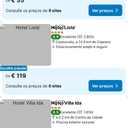
€ 55
De
Consulte os preços de
9 sites
Ver preços
Hotel Liola'
Partilhar
Adicionar aos favoritos
Ver preços
4 Estrelas
8,9
Excelente
2.853
Castrocielo, a 14.9 km de Ceprano
Estacionamento amplo e seguro
Ver preço
Escolha popular
€ 119
De
Consulte os preços de
6 sites
Ver preços
Hotel Villa Ida
Partilhar
Adicionar aos favoritos
Ver preços
3 Estrelas
8,5
Excelente
1.674
a 0.2 km de Centro da cidade
Piscina exterior sazonal
Ver preços