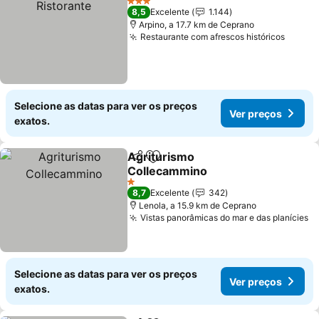
3 Estrelas
8,5
Excelente
1.144
Arpino, a 17.7 km de Ceprano
Restaurante com afrescos históricos
Ver p
Selecione as datas para ver os preços
Ver preços
exatos.
Agriturismo
Partilhar
Adicionar aos favoritos
Collecammino
Ver preços
1 Estrelas
8,7
Excelente
342
Lenola, a 15.9 km de Ceprano
Vistas panorâmicas do mar e das planícies
V
Selecione as datas para ver os preços
Ver preços
exatos.