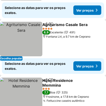
Selecione as datas para ver os preços
Ver preços
exatos.
Agriturismo Casale Sera
Partilhar
Adicionar aos favoritos
V
4 Estrelas
8,9
Excelente
491
Fontana Liri, a 9.7 km de Ceprano
Escolha popular
Selecione as datas para ver os preços
Ver preços
exatos.
Hotel Residence
Partilhar
Adicionar aos favoritos
Memmina
Ver preços
3 Estrelas
7,7
Boa
325
Frosinone, a 17.8 km de Ceprano
Fettuccine caseiro autêntico
Ver preços