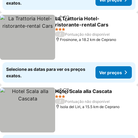
exatos.
La Trattoria Hotel-
Partilhar
Adicionar aos favoritos
ristorante-rental Cars
Ver preços
3 Estrelas
/
Pontuação não disponível
Frosinone, a 18.2 km de Ceprano
Selecione as datas para ver os preços
Ver preços
exatos.
Hotel Scala alla Cascata
Partilhar
Adicionar aos favoritos
Ve
3 Estrelas
/
Pontuação não disponível
Isola del Liri, a 15.5 km de Ceprano