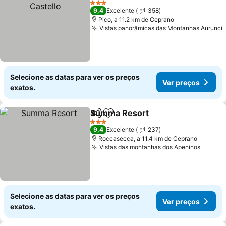
3 Estrelas
9,4
Excelente
358
Pico, a 11.2 km de Ceprano
Vistas panorâmicas das Montanhas Aurunci
Selecione as datas para ver os preços
Ver preços
exatos.
Summa Resort
Partilhar
Adicionar aos favoritos
Ver preços
3 Estrelas
9,4
Excelente
237
Roccasecca, a 11.4 km de Ceprano
Vistas das montanhas dos Apeninos
Ver pr
Selecione as datas para ver os preços
Ver preços
exatos.