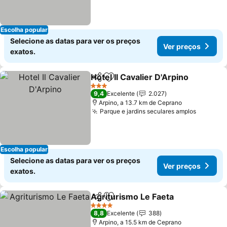
Escolha popular
Selecione as datas para ver os preços
Ver preços
exatos.
Hotel Il Cavalier D'Arpino
Partilhar
Adicionar aos favoritos
V
3 Estrelas
9,4
Excelente
2.027
Arpino, a 13.7 km de Ceprano
Parque e jardins seculares amplos
Ver pre
Escolha popular
Selecione as datas para ver os preços
Ver preços
exatos.
Agriturismo Le Faeta
Partilhar
Adicionar aos favoritos
Ver p
4 Estrelas
8,8
Excelente
388
Arpino, a 15.5 km de Ceprano