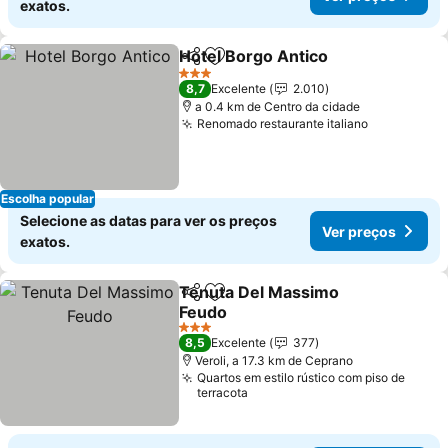
exatos.
Hotel Borgo Antico
Partilhar
Adicionar aos favoritos
Ver pr
3 Estrelas
8,7
Excelente
2.010
a 0.4 km de Centro da cidade
Renomado restaurante italiano
Ver preço
Escolha popular
Selecione as datas para ver os preços
Ver preços
exatos.
Tenuta Del Massimo
Partilhar
Adicionar aos favoritos
Feudo
Ver preços
3 Estrelas
8,5
Excelente
377
Veroli, a 17.3 km de Ceprano
Quartos em estilo rústico com piso de
terracota