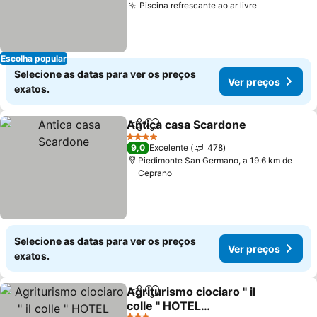
Piscina refrescante ao ar livre
Ver preços
Escolha popular
Selecione as datas para ver os preços
Ver preços
exatos.
Antica casa Scardone
Partilhar
Adicionar aos favoritos
Ver 
4 Estrelas
9,0
Excelente
478
Piedimonte San Germano, a 19.6 km de
Ceprano
Selecione as datas para ver os preços
Ver preços
exatos.
Agriturismo ciociaro " il
Partilhar
Adicionar aos favoritos
colle " HOTEL