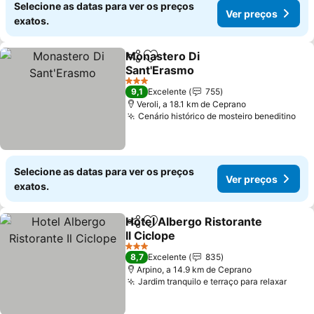
Selecione as datas para ver os preços
Ver preços
exatos.
Monastero Di
Partilhar
Adicionar aos favoritos
Sant'Erasmo
Ver preços
3 Estrelas
9,1
Excelente
755
Veroli, a 18.1 km de Ceprano
Cenário histórico de mosteiro beneditino
Ver
Selecione as datas para ver os preços
Ver preços
exatos.
Hotel Albergo Ristorante
Partilhar
Adicionar aos favoritos
Il Ciclope
Ver preços
3 Estrelas
8,7
Excelente
835
Arpino, a 14.9 km de Ceprano
Jardim tranquilo e terraço para relaxar
Ver 