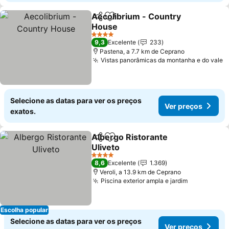
Aecolibrium - Country
Partilhar
Adicionar aos favoritos
House
Ver preços
4 Estrelas
9,3
Excelente
233
Pastena, a 7.7 km de Ceprano
Vistas panorâmicas da montanha e do vale
V
Selecione as datas para ver os preços
Ver preços
exatos.
Albergo Ristorante
Partilhar
Adicionar aos favoritos
Uliveto
Ver preços
4 Estrelas
8,6
Excelente
1.369
Veroli, a 13.9 km de Ceprano
Piscina exterior ampla e jardim
Ver preço
Escolha popular
Selecione as datas para ver os preços
Ver preços