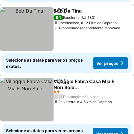
Beb Da Tina
Partilhar
Adicionar aos favoritos
Ver preços
9,1
Excelente
130
Roccasecca, a 12.1 km de Ceprano
Propriedade recentemente renovada
Ver p
Selecione as datas para ver os preços
Ver preços
exatos.
Villaggio Fabra Casa Mia E
Partilhar
Adicionar aos favoritos
Non Solo...
Ver preços
2 Estrelas
/
Pontuação não disponível
Falvaterra, a 4.6 km de Ceprano
Selecione as datas para ver os preços
Ver preços