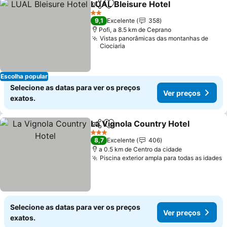
LUAL Bleisure Hotel
Partilhar
Adicionar aos favoritos
Ver p
2 Estrelas
9,1
Excelente
358
Pofi, a 8.5 km de Ceprano
Vistas panorâmicas das montanhas de
Ciociaria
Escolha popular
Selecione as datas para ver os preços
Ver preços
exatos.
La Vignola Country Hotel
Partilhar
Adicionar aos favoritos
V
3 Estrelas
8,7
Excelente
406
a 0.5 km de Centro da cidade
Piscina exterior ampla para todas as idades
V
Selecione as datas para ver os preços
Ver preços
exatos.