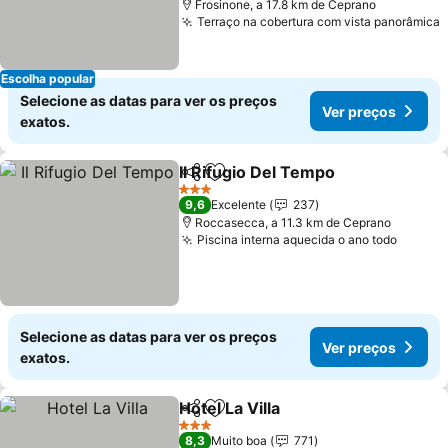
Frosinone, a 17.8 km de Ceprano
Terraço na cobertura com vista panorâmica
V
Escolha popular
Selecione as datas para ver os preços
Ver preços
exatos.
Il Rifugio Del Tempo
Partilhar
Adicionar aos favoritos
Ver pr
3 Estrelas
9,6
Excelente
237
Roccasecca, a 11.3 km de Ceprano
Piscina interna aquecida o ano todo
Ver pr
Selecione as datas para ver os preços
Ver preços
exatos.
Hotel La Villa
Partilhar
Adicionar aos favoritos
Ver preços
3 Estrelas
8,3
Muito boa
771