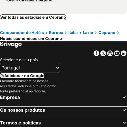
Ver todas as estadias em Ceprano
Comparador de Hotéis
Europa
Itália
Lazio
Ceprano
Hotéis económicos em Ceprano
Facebook
Twitter
Insta
Yo
Selecione o seu país
Adicionar no Google
Encontre facilmente os nossos
resultados: adicione o trivago como
fonte preferencial no Google.
Empresa
Os nossos produtos
Termos e políticas