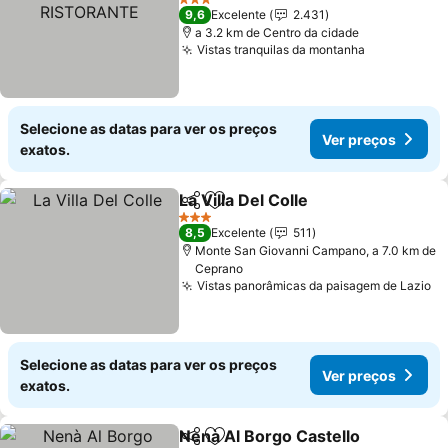
RISTORANTE
Ver preços
3 Estrelas
9,6
Excelente
2.431
a 3.2 km de Centro da cidade
Vistas tranquilas da montanha
Ver preços
Selecione as datas para ver os preços
Ver preços
exatos.
La Villa Del Colle
Partilhar
Adicionar aos favoritos
Ver preço
3 Estrelas
8,5
Excelente
511
Monte San Giovanni Campano, a 7.0 km de
Ceprano
Vistas panorâmicas da paisagem de Lazio
Ve
Selecione as datas para ver os preços
Ver preços
exatos.
Nenà Al Borgo Castello
Partilhar
Adicionar aos favoritos
Ver