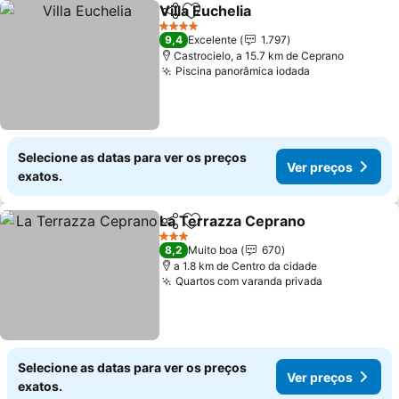
Villa Euchelia
Partilhar
Adicionar aos favoritos
Ver preços
4 Estrelas
9,4
Excelente
1.797
Castrocielo, a 15.7 km de Ceprano
Piscina panorâmica iodada
Ver preços
Selecione as datas para ver os preços
Ver preços
exatos.
La Terrazza Ceprano
Partilhar
Adicionar aos favoritos
Ver p
3 Estrelas
8,2
Muito boa
670
a 1.8 km de Centro da cidade
Quartos com varanda privada
Ver preços
Selecione as datas para ver os preços
Ver preços
exatos.