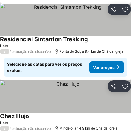
Partilhar
Ad
Residencial Sintanton Trekking
Hotel
/
Ponta do Sol, a 9.4 km de Chã da Igreja
Pontuação não disponível
Selecione as datas para ver os preços
Ver preços
exatos.
Partilhar
Ad
Chez Hujo
Hotel
/
Mindelo, a 14.9 km de Chã da Igreja
Pontuação não disponível