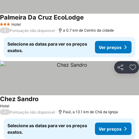
Palmeira Da Cruz EcoLodge
Hotel
3 Estrelas
/
a 0.7 km de Centro da cidade
Pontuação não disponível
Selecione as datas para ver os preços
Ver preços
exatos.
Partilhar
Ad
Chez Sandro
Hotel
/
Paúl, a 13.1 km de Chã da Igreja
Pontuação não disponível
Selecione as datas para ver os preços
Ver preços
exatos.