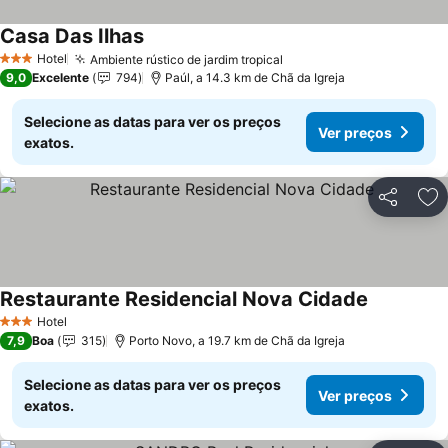
Casa Das Ilhas
Hotel
Ambiente rústico de jardim tropical
3 Estrelas
9,0
Excelente
794
Paúl, a 14.3 km de Chã da Igreja
Selecione as datas para ver os preços
Ver preços
exatos.
Partilhar
Ad
Restaurante Residencial Nova Cidade
Hotel
3 Estrelas
7,9
Boa
315
Porto Novo, a 19.7 km de Chã da Igreja
Selecione as datas para ver os preços
Ver preços
exatos.