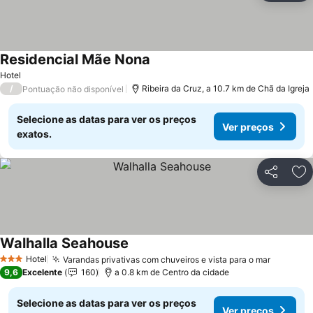
Residencial Mãe Nona
Hotel
/
Ribeira da Cruz, a 10.7 km de Chã da Igreja
Pontuação não disponível
Selecione as datas para ver os preços
Ver preços
exatos.
Partilhar
Ad
Walhalla Seahouse
Hotel
Varandas privativas com chuveiros e vista para o mar
3 Estrelas
9,6
Excelente
160
a 0.8 km de Centro da cidade
Selecione as datas para ver os preços
Ver preços