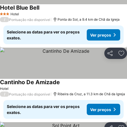
Hotel Blue Bell
Hotel
3 Estrelas
/
Ponta do Sol, a 9.4 km de Chã da Igreja
Pontuação não disponível
Selecione as datas para ver os preços
Ver preços
exatos.
Partilhar
Ad
Cantinho De Amizade
Hotel
/
Ribeira da Cruz, a 11.3 km de Chã da Igreja
Pontuação não disponível
Selecione as datas para ver os preços
Ver preços
exatos.