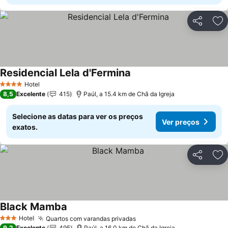
Partilhar
Ad
Residencial Lela d'Fermina
Hotel
4 Estrelas
8,5
Excelente
415
Paúl, a 15.4 km de Chã da Igreja
Selecione as datas para ver os preços
Ver preços
exatos.
Partilhar
Ad
Black Mamba
Hotel
Quartos com varandas privadas
3 Estrelas
9,2
Excelente
495
Paúl, a 16.0 km de Chã da Igreja