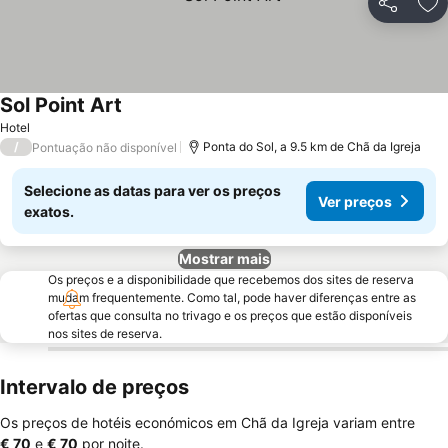
Partilhar
Ad
Sol Point Art
Hotel
/
Ponta do Sol, a 9.5 km de Chã da Igreja
Pontuação não disponível
Selecione as datas para ver os preços
Ver preços
exatos.
Mostrar mais
Os preços e a disponibilidade que recebemos dos sites de reserva
mudam frequentemente. Como tal, pode haver diferenças entre as
ofertas que consulta no trivago e os preços que estão disponíveis
nos sites de reserva.
Intervalo de preços
Os preços de hotéis económicos em Chã da Igreja variam entre
‎€ 70
e
‎€ 70
por noite.