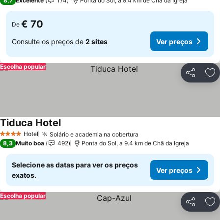
8,7
Excelente
174
Ponta do Sol, a 9.4 km de Chã da Igreja
€ 70
De
Consulte os preços de
2 sites
Ver preços
Escolha popular
Partilhar
Ad
Tiduca Hotel
Hotel
Solário e academia na cobertura
4 Estrelas
8,3
Muito boa
492
Ponta do Sol, a 9.4 km de Chã da Igreja
Selecione as datas para ver os preços
Ver preços
exatos.
Escolha popular
Partilhar
Ad