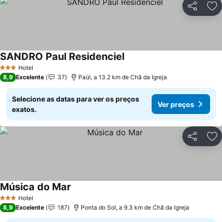
Partilhar
Ad
SANDRO Paul Residenciel
Hotel
3 Estrelas
8,9
Excelente
37
Paúl, a 13.2 km de Chã da Igreja
Selecione as datas para ver os preços
Ver preços
exatos.
Partilhar
Ad
Música do Mar
Hotel
3 Estrelas
8,9
Excelente
187
Ponta do Sol, a 9.3 km de Chã da Igreja