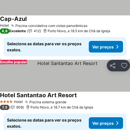
Cap-Azul
Hotel
Piscina convidativa com vistas panorâmicas
8,8
Excelente
412
Porto Novo, a 18.5 km de Chã da Igreja
Selecione as datas para ver os preços
Ver preços
exatos.
Escolha popular
Partilhar
Ad
Hotel Santantao Art Resort
Hotel
Piscina externa grande
4 Estrelas
7,3
908
Porto Novo, a 18.7 km de Chã da Igreja
Selecione as datas para ver os preços
Ver preços
exatos.