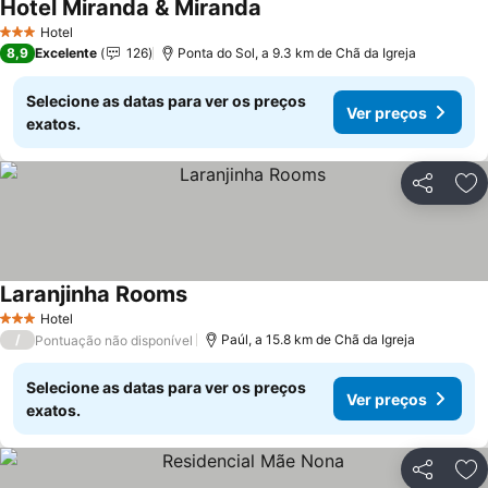
Hotel Miranda & Miranda
Hotel
3 Estrelas
8,9
Excelente
126
Ponta do Sol, a 9.3 km de Chã da Igreja
Selecione as datas para ver os preços
Ver preços
exatos.
Partilhar
Ad
Laranjinha Rooms
Hotel
3 Estrelas
/
Paúl, a 15.8 km de Chã da Igreja
Pontuação não disponível
Selecione as datas para ver os preços
Ver preços
exatos.
Partilhar
Ad