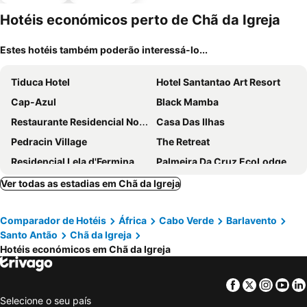
piscinas
estaciona
mento
Hotéis económicos perto de Chã da Igreja
Estes hotéis também poderão interessá-lo...
Tiduca Hotel
Hotel Santantao Art Resort
Cap-Azul
Black Mamba
Restaurante Residencial Nova Cidade
Casa Das Ilhas
Pedracin Village
The Retreat
Residencial Lela d'Fermina
Palmeira Da Cruz EcoLodge
Walhalla Seahouse
Música do Mar
Ver todas as estadias em Chã da Igreja
Hotel Miranda & Miranda
Residencial Sol Point Art
Comparador de Hotéis
África
Cabo Verde
Barlavento
SANDRO Paul Residenciel
Laranjinha Rooms
Santo Antão
Chã da Igreja
Paul Mar
Boutique Hotel Luz da Lua
Hotéis económicos em Chã da Igreja
Residencial Sintanton Trekking
B&B Coracao Ponta Do Sol
Cantinho De Amizade
Facebook
Twitter
Insta
Yo
Selecione o seu país