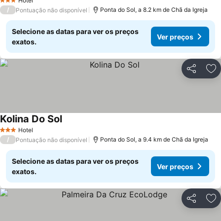
Hotel
3 Estrelas
/
Ponta do Sol, a 8.2 km de Chã da Igreja
Pontuação não disponível
Selecione as datas para ver os preços
Ver preços
exatos.
Partilhar
Ad
Kolina Do Sol
Hotel
3 Estrelas
/
Ponta do Sol, a 9.4 km de Chã da Igreja
Pontuação não disponível
Selecione as datas para ver os preços
Ver preços
exatos.
Partilhar
Ad