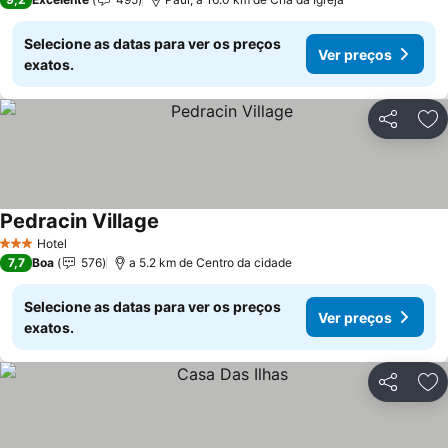
Selecione as datas para ver os preços
Ver preços
exatos.
Partilhar
Ad
Pedracin Village
Hotel
3 Estrelas
7,7
Boa
576
a 5.2 km de Centro da cidade
Selecione as datas para ver os preços
Ver preços
exatos.
Partilhar
Ad