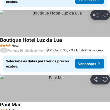
exatos.
Partilhar
Ad
Boutique Hotel Luz da Lua
Hotel
4 Estrelas
/
Ponta do Sol, a 9.2 km de Chã da Igreja
Pontuação não disponível
Selecione as datas para ver os preços
Ver preços
exatos.
Partilhar
Ad
Paul Mar