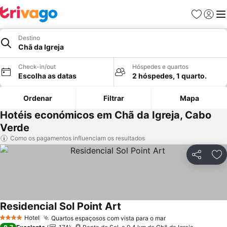
Favoritos
Iniciar
Me
Destino
Chã da Igreja
Check-in/out
Hóspedes e quartos
Escolha as datas
2 hóspedes, 1 quarto.
Ordenar
Filtrar
Mapa
Hotéis económicos em Chã da Igreja, Cabo
Verde
Como os pagamentos influenciam os resultados
Partilhar
Ad
Residencial Sol Point Art
Hotel
Quartos espaçosos com vista para o mar
4 Estrelas