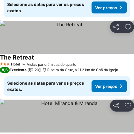
Selecione as datas para ver os preços
Ver preços
exatos.
Partilhar
Ad
The Retreat
Hotel
Vistas panorâmicas do quarto
3 Estrelas
8,6
Excelente
20
Ribeira da Cruz, a 11.2 km de Chã da Igreja
Selecione as datas para ver os preços
Ver preços
exatos.
Partilhar
Ad