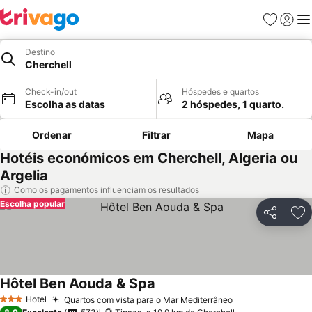
Favoritos
Iniciar
Me
Destino
Cherchell
Check-in/out
Hóspedes e quartos
Escolha as datas
2 hóspedes, 1 quarto.
Ordenar
Filtrar
Mapa
Hotéis económicos em Cherchell, Algeria ou
Argelia
Como os pagamentos influenciam os resultados
Escolha popular
Partilhar
Ad
Hôtel Ben Aouda & Spa
Ver preços
Hotel
Quartos com vista para o Mar Mediterrâneo
Ver preços
3 Estrelas