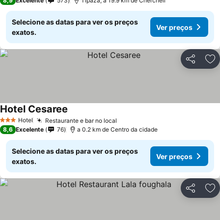
8,9
Excelente
573
Tipaza, a 19.9 km de Cherchell
Selecione as datas para ver os preços
Ver preços
exatos.
Partilhar
Ad
Hotel Cesaree
Ver preços
Hotel
Restaurante e bar no local
Ver preços
3 Estrelas
8,6
Excelente
76
a 0.2 km de Centro da cidade
Selecione as datas para ver os preços
Ver preços
exatos.
Partilhar
Ad