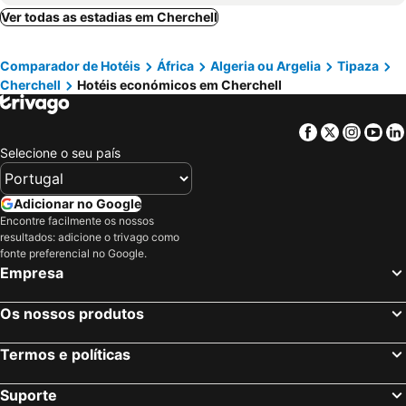
Ver todas as estadias em Cherchell
Comparador de Hotéis
África
Algeria ou Argelia
Tipaza
Cherchell
Hotéis económicos em Cherchell
Facebook
Twitter
Insta
Yo
Selecione o seu país
Adicionar no Google
Encontre facilmente os nossos
resultados: adicione o trivago como
fonte preferencial no Google.
Empresa
Os nossos produtos
Termos e políticas
Suporte