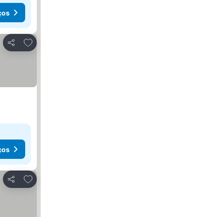
ços
Adicionar aos favoritos
Partilhar
ços
Adicionar aos favoritos
Partilhar