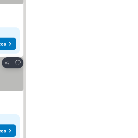
ços
Adicionar aos favoritos
Partilhar
ços