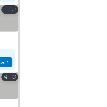
Adicionar aos favoritos
Partilhar
ços
Adicionar aos favoritos
Partilhar