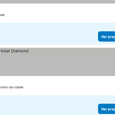
dade
Ver pre
Centro da cidade
Ver pre