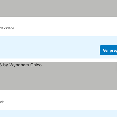
 da cidade
Ver pre
ade