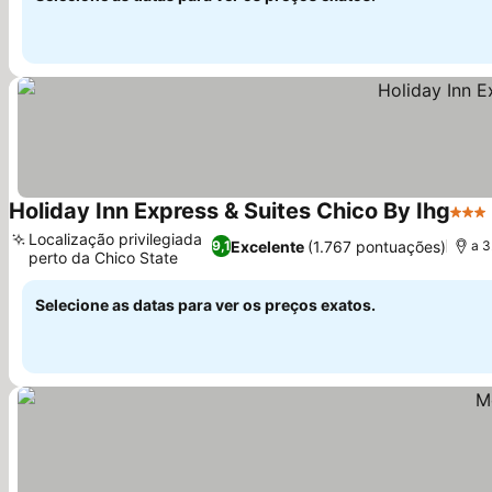
Holiday Inn Express & Suites Chico By Ihg
3 Est
Localização privilegiada
Excelente
(1.767 pontuações)
9,1
a 3
perto da Chico State
Selecione as datas para ver os preços exatos.