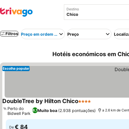
Destino
Filtros
Preço em ordem crescente
Preço
Localiz
Hotéis económicos em Chic
Escolha popular
DoubleTree by Hilton Chico
4 Estrelas
Perto do
Muito boa
(2.938 pontuações)
8,1
a 2.6 km de Cen
Bidwell Park
€ 84
De