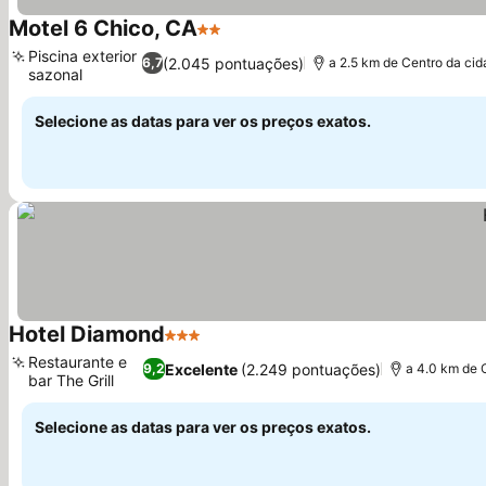
Motel 6 Chico, CA
2 Estrelas
Piscina exterior
(2.045 pontuações)
6,7
a 2.5 km de Centro da ci
sazonal
Selecione as datas para ver os preços exatos.
Hotel Diamond
3 Estrelas
Restaurante e
Excelente
(2.249 pontuações)
9,2
a 4.0 km de 
bar The Grill
Selecione as datas para ver os preços exatos.