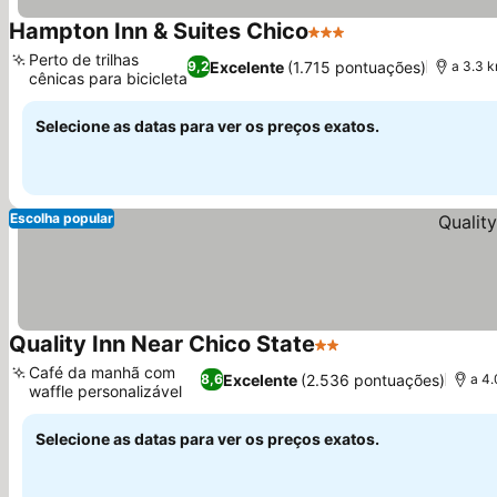
Hampton Inn & Suites Chico
3 Estrelas
Perto de trilhas
Excelente
(1.715 pontuações)
9,2
a 3.3 
cênicas para bicicleta
Selecione as datas para ver os preços exatos.
Escolha popular
Quality Inn Near Chico State
2 Estrelas
Café da manhã com
Excelente
(2.536 pontuações)
8,6
a 4.
waffle personalizável
Selecione as datas para ver os preços exatos.