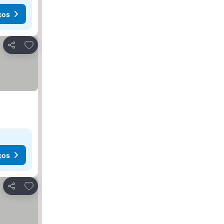
ços
Adicionar aos favoritos
Partilhar
ços
Adicionar aos favoritos
Partilhar