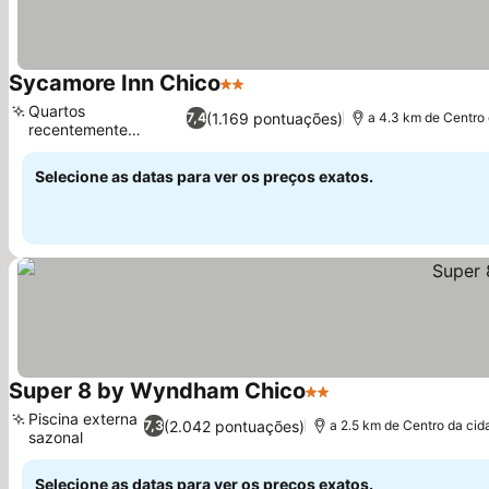
Sycamore Inn Chico
2 Estrelas
Quartos
(1.169 pontuações)
7,4
a 4.3 km de Centro
recentemente
renovados
Selecione as datas para ver os preços exatos.
Super 8 by Wyndham Chico
2 Estrelas
Piscina externa
(2.042 pontuações)
7,3
a 2.5 km de Centro da cid
sazonal
Selecione as datas para ver os preços exatos.