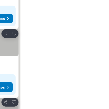
ços
Adicionar aos favoritos
Partilhar
ços
Adicionar aos favoritos
Partilhar