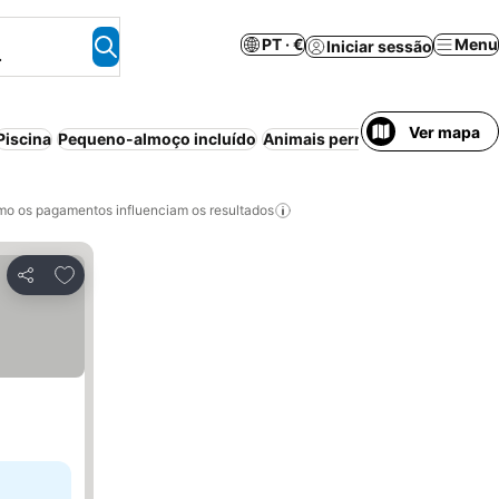
PT · €
Menu
Iniciar sessão
.
Ver mapa
Piscina
Pequeno-almoço incluído
Animais permitidos
Banheira 
o os pagamentos influenciam os resultados
Adicionar aos favoritos
Partilhar