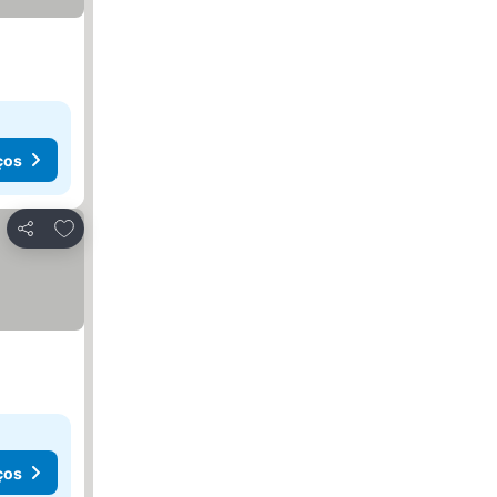
ços
Adicionar aos favoritos
Partilhar
ços