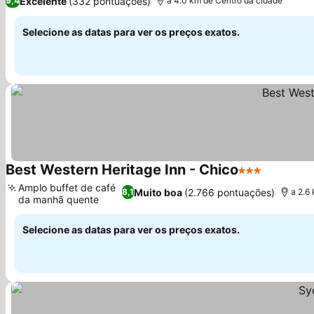
Excelente
(332 pontuações)
9,4
a 4.0 km de Centro da cidade
Selecione as datas para ver os preços exatos.
Best Western Heritage Inn - Chico
3 Estrelas
Amplo buffet de café
Muito boa
(2.766 pontuações)
8,1
a 2.6
da manhã quente
Selecione as datas para ver os preços exatos.