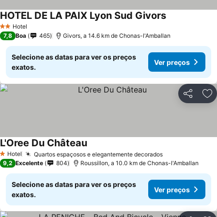
HOTEL DE LA PAIX Lyon Sud Givors
Ver preços
Hotel
2 Estrelas
7,8
Boa
465
Givors, a 14.6 km de Chonas-l'Amballan
Selecione as datas para ver os preços
Ver preços
exatos.
Partilhar
Ad
L'Oree Du Château
Ver preços
Hotel
Quartos espaçosos e elegantemente decorados
Ver preços
1 Estrelas
9,2
Excelente
804
Roussillon, a 10.0 km de Chonas-l'Amballan
Selecione as datas para ver os preços
Ver preços
exatos.