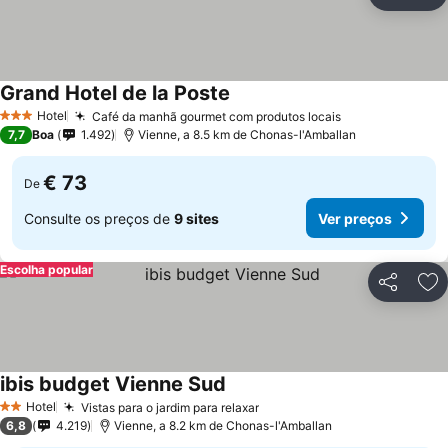
Partilhar
Ad
Grand Hotel de la Poste
Ver preços
Hotel
Café da manhã gourmet com produtos locais
Ver preços
3 Estrelas
7,7
Boa
1.492
Vienne, a 8.5 km de Chonas-l'Amballan
€ 73
De
Consulte os preços de
9 sites
Ver preços
Escolha popular
Partilhar
Ad
ibis budget Vienne Sud
Ver preços
Hotel
Vistas para o jardim para relaxar
Ver preços
2 Estrelas
6,8
4.219
Vienne, a 8.2 km de Chonas-l'Amballan