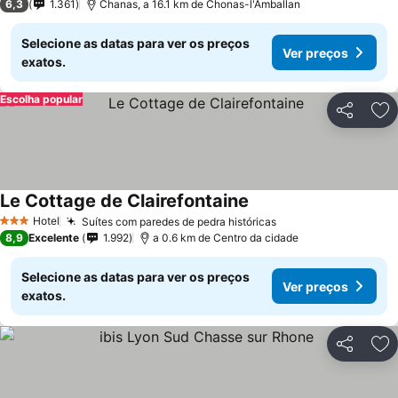
6,3
1.361
Chanas, a 16.1 km de Chonas-l'Amballan
Selecione as datas para ver os preços
Ver preços
exatos.
Escolha popular
Partilhar
Ad
Le Cottage de Clairefontaine
Ver preços
Hotel
Suítes com paredes de pedra históricas
Ver preços
3 Estrelas
8,9
Excelente
1.992
a 0.6 km de Centro da cidade
Selecione as datas para ver os preços
Ver preços
exatos.
Partilhar
Ad