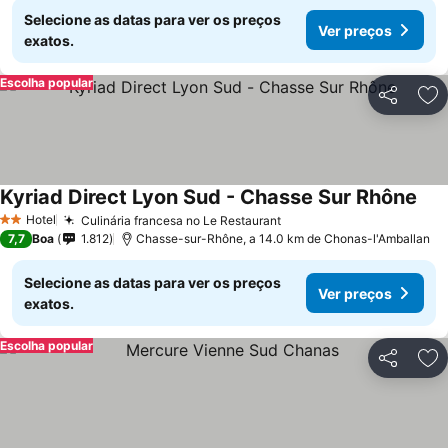
Selecione as datas para ver os preços
Ver preços
exatos.
Escolha popular
Partilhar
Ad
Kyriad Direct Lyon Sud - Chasse Sur Rhône
Ver
Hotel
Culinária francesa no Le Restaurant
Ver preços
2 Estrelas
7,7
Boa
1.812
Chasse-sur-Rhône, a 14.0 km de Chonas-l'Amballan
Selecione as datas para ver os preços
Ver preços
exatos.
Escolha popular
Partilhar
Ad