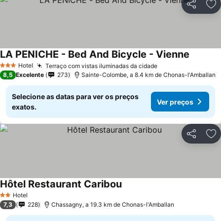
Partilhar
Ad
LA PENICHE - Bed And Bicycle - Vienne
Ver pre
Hotel
Terraço com vistas iluminadas da cidade
Ver preços
3 Estrelas
8,5
Excelente
273
Sainte-Colombe, a 8.4 km de Chonas-l'Amballan
Selecione as datas para ver os preços
Ver preços
exatos.
Partilhar
Ad
Hôtel Restaurant Caribou
Ver preços
Hotel
2 Estrelas
7,3
228
Chassagny, a 19.3 km de Chonas-l'Amballan