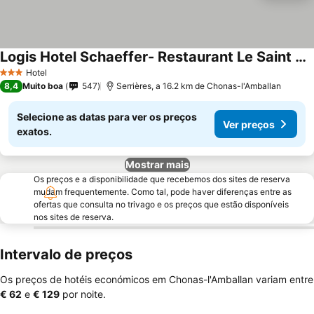
Logis Hotel Schaeffer- Restaurant Le Saint Georges
Ver preços
Hotel
3 Estrelas
8,4
Muito boa
547
Serrières, a 16.2 km de Chonas-l'Amballan
Selecione as datas para ver os preços
Ver preços
exatos.
Mostrar mais
Os preços e a disponibilidade que recebemos dos sites de reserva
mudam frequentemente. Como tal, pode haver diferenças entre as
ofertas que consulta no trivago e os preços que estão disponíveis
nos sites de reserva.
Intervalo de preços
Os preços de hotéis económicos em Chonas-l'Amballan variam entre
‎€ 62
e
‎€ 129
por noite.