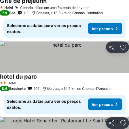
Gite de prejeurin
Ver preços
Hotel
Cenário idílico em uma fazenda de cavalos
Ver preços
1 Estrelas
7,9
Boa
111
Échalas, a 13.3 km de Chonas-l'Amballan
Selecione as datas para ver os preços
Ver preços
exatos.
Partilhar
Ad
hotel du parc
Ver preços
Hotel
2 Estrelas
8,6
Excelente
201
Maclas, a 14.7 km de Chonas-l'Amballan
Selecione as datas para ver os preços
Ver preços
exatos.
Partilhar
Ad