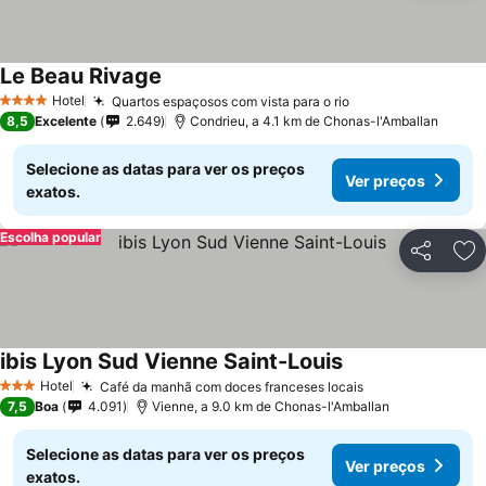
Le Beau Rivage
Ver preços
Hotel
Quartos espaçosos com vista para o rio
Ver preços
4 Estrelas
8,5
Excelente
2.649
Condrieu, a 4.1 km de Chonas-l'Amballan
Selecione as datas para ver os preços
Ver preços
exatos.
Escolha popular
Partilhar
Ad
ibis Lyon Sud Vienne Saint-Louis
Ver preços
Hotel
Café da manhã com doces franceses locais
Ver preços
3 Estrelas
7,5
Boa
4.091
Vienne, a 9.0 km de Chonas-l'Amballan
Selecione as datas para ver os preços
Ver preços
exatos.