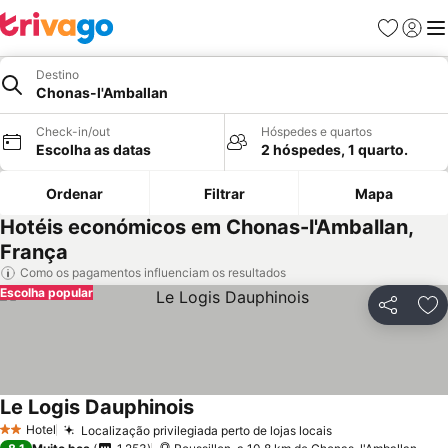
Favoritos
Iniciar
Me
Destino
Chonas-l'Amballan
Check-in/out
Hóspedes e quartos
Escolha as datas
2 hóspedes, 1 quarto.
Ordenar
Filtrar
Mapa
Hotéis económicos em Chonas-l'Amballan,
França
Como os pagamentos influenciam os resultados
Escolha popular
Partilhar
Ad
Le Logis Dauphinois
Ver preços
Hotel
Localização privilegiada perto de lojas locais
Ver preços
2 Estrelas