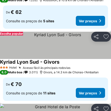
8,1
Muito boa
1.253
Roussillon, a 10.8 km de Chonas-l'Amballan
€ 62
De
Consulte os preços de
5 sites
Ver preços
Escolha popular
Partilhar
Ad
Kyriad Lyon Sud - Givors
Ver preços
Hotel
Acesso fácil às principais rodovias
Ver preços
3 Estrelas
8,0
Muito boa
3.011
Givors, a 14.3 km de Chonas-l'Amballan
€ 70
De
Consulte os preços de
11 sites
Ver preços