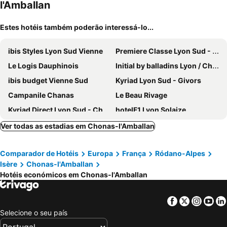
l'Amballan
Estes hotéis também poderão interessá-lo...
ibis Styles Lyon Sud Vienne
Premiere Classe Lyon Sud - Chasse Sur Rhône
Le Logis Dauphinois
Initial by balladins Lyon / Chanas
ibis budget Vienne Sud
Kyriad Lyon Sud - Givors
Campanile Chanas
Le Beau Rivage
Kyriad Direct Lyon Sud - Chasse Sur Rhône
hotelF1 Lyon Solaize
La Verdine
La Pyramide
Ver todas as estadias em Chonas-l'Amballan
Grand Hotel de la Poste
ibis Lyon Sud Vienne Saint-Louis
Comparador de Hotéis
Europa
França
Ródano-Alpes
Hotel Première Classe Lyon Sud Vienne
Hôtel Le Médicis
Isère
Chonas-l'Amballan
L'Oree Du Château
Europa Hotel
Hotéis económicos em Chonas-l'Amballan
ibis Lyon Sud Chasse sur Rhone
hotel du parc
Facebook
Twitter
Insta
Yo
Selecione o seu país