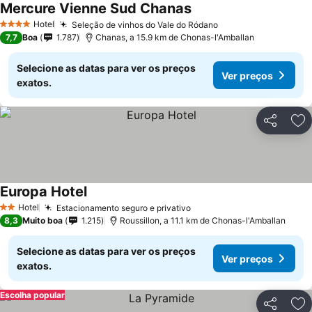
Mercure Vienne Sud Chanas
Ver preços
Hotel
Seleção de vinhos do Vale do Ródano
Ver preços
4 Estrelas
7,7
Boa
1.787
Chanas, a 15.9 km de Chonas-l'Amballan
Selecione as datas para ver os preços
Ver preços
exatos.
Partilhar
Ad
Europa Hotel
Ver preços
Hotel
Estacionamento seguro e privativo
Ver preços
2 Estrelas
8,3
Muito boa
1.215
Roussillon, a 11.1 km de Chonas-l'Amballan
Selecione as datas para ver os preços
Ver preços
exatos.
Escolha popular
Partilhar
Ad