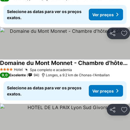
Selecione as datas para ver os preços
Ver preços
exatos.
Partilhar
Ad
Domaine du Mont Monnet - Chambre d'hôtes & Gîte
Ver preços
Hotel
Spa completo e academia
Ver preços
4 Estrelas
9,0
Excelente
94
Longes, a 9.2 km de Chonas-l'Amballan
Selecione as datas para ver os preços
Ver preços
exatos.
Partilhar
Ad