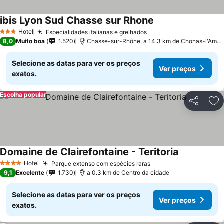
ibis Lyon Sud Chasse sur Rhone
Ver preços
Hotel
Especialidades italianas e grelhados
Ver preços
3 Estrelas
8,0
Muito boa
1.520
Chasse-sur-Rhône, a 14.3 km de Chonas-l'Amba
Selecione as datas para ver os preços
Ver preços
exatos.
Escolha popular
Partilhar
Ad
Domaine de Clairefontaine - Teritoria
Ver preços
Hotel
Parque extenso com espécies raras
Ver preços
4 Estrelas
9,1
Excelente
1.730
a 0.3 km de Centro da cidade
Selecione as datas para ver os preços
Ver preços
exatos.