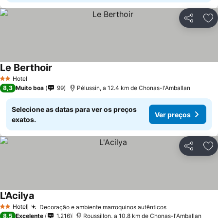
Partilhar
Ad
Le Berthoir
Ver preços
Hotel
2 Estrelas
8,3
Muito boa
99
Pélussin, a 12.4 km de Chonas-l'Amballan
Selecione as datas para ver os preços
Ver preços
exatos.
Partilhar
Ad
L'Acilya
Ver preços
Hotel
Decoração e ambiente marroquinos autênticos
Ver preços
2 Estrelas
8,5
Excelente
1.216
Roussillon, a 10.8 km de Chonas-l'Amballan