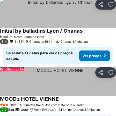
Partilhar
Ad
Initial by balladins Lyon / Chanas
Ver preços
Hotel
Restaurante no local
Ver preços
6,4
1.485
Chanas, a 16.1 km de Chonas-l'Amballan
Selecione as datas para ver os preços
Ver preços
exatos.
Escolha popular
Partilhar
Ad
MOODz HOTEL VIENNE
Ver preços
Hotel
Quartos tranquilos com vista para o jardim
Ver preços
3 Estrelas
7,9
Boa
309
Pont-Évêque, a 11.1 km de Chonas-l'Amballan