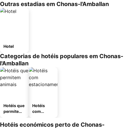
Outras estadias em Chonas-l'Amballan
Hotel
Categorias de hotéis populares em Chonas-
l'Amballan
Hotéis que
Hotéis
permitem
com
animais
estaciona
mento
Hotéis económicos perto de Chonas-