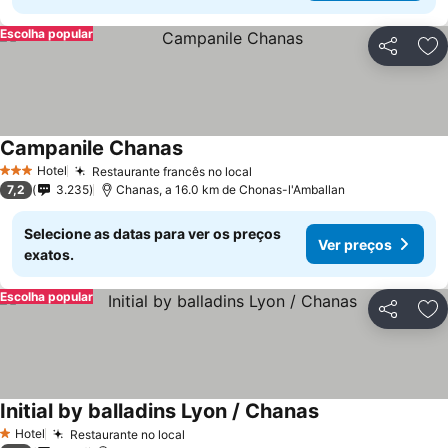
Escolha popular
Partilhar
Ad
Campanile Chanas
Ver preços
Hotel
Restaurante francês no local
Ver preços
3 Estrelas
7,2
3.235
Chanas, a 16.0 km de Chonas-l'Amballan
Selecione as datas para ver os preços
Ver preços
exatos.
Escolha popular
Partilhar
Ad
Initial by balladins Lyon / Chanas
Ver preços
Hotel
Restaurante no local
Ver preços
1 Estrelas