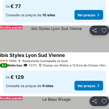
€ 77
De
Consulte os preços de
10 sites
Ver preços
Escolha popular
Partilhar
Ad
ibis Styles Lyon Sud Vienne
Ver preços
Hotel
Restaurante Courtepaille no local
Ver preços
3 Estrelas
8,1
Muito boa
7.071
Chasse-sur-Rhône, a 12.9 km de Chonas-l'Ambal
€ 129
De
Consulte os preços de
9 sites
Ver preços
Escolha popular
Partilhar
Ad