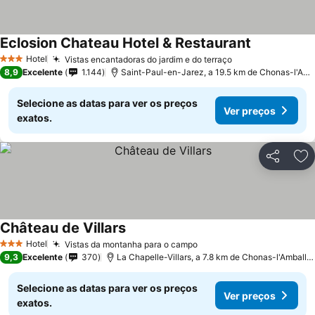
Eclosion Chateau Hotel & Restaurant
Ver preços
Hotel
Vistas encantadoras do jardim e do terraço
Ver preços
3 Estrelas
8,9
Excelente
1.144
Saint-Paul-en-Jarez, a 19.5 km de Chonas-l'Amb
Selecione as datas para ver os preços
Ver preços
exatos.
Partilhar
Ad
Château de Villars
Ver preços
Hotel
Vistas da montanha para o campo
Ver preços
3 Estrelas
9,3
Excelente
370
La Chapelle-Villars, a 7.8 km de Chonas-l'Amballa
Selecione as datas para ver os preços
Ver preços
exatos.