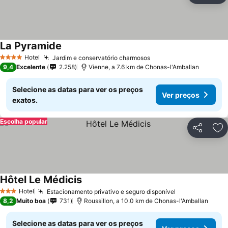
La Pyramide
Ver preços
Hotel
Jardim e conservatório charmosos
Ver preços
4 Estrelas
9,4
Excelente
2.258
Vienne, a 7.6 km de Chonas-l'Amballan
Selecione as datas para ver os preços
Ver preços
exatos.
Escolha popular
Partilhar
Ad
Hôtel Le Médicis
Ver preços
Hotel
Estacionamento privativo e seguro disponível
Ver preços
3 Estrelas
8,2
Muito boa
731
Roussillon, a 10.0 km de Chonas-l'Amballan
Selecione as datas para ver os preços