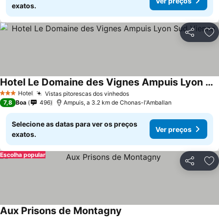
Ver preços
exatos.
Partilhar
Ad
Hotel Le Domaine des Vignes Ampuis Lyon Sud Vienne
Ver preços
Hotel
Vistas pitorescas dos vinhedos
Ver preços
3 Estrelas
7,8
Boa
496
Ampuis, a 3.2 km de Chonas-l'Amballan
Selecione as datas para ver os preços
Ver preços
exatos.
Escolha popular
Partilhar
Ad
Aux Prisons de Montagny
Ver preços