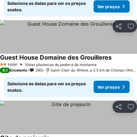
Selecione as datas para ver os preços
Ver preços
exatos.
Partilhar
Ad
Guest House Domaine des Grouilleres
Ver preços
Hotel
Vistas pitorescas do jardim e da montanha
Ver preços
2 Estrelas
9,1
Excelente
290
Saint-Clair-du-Rhône, a 3.5 km de Chonas-l'Amba
Selecione as datas para ver os preços
Ver preços
exatos.
Partilhar
Ad