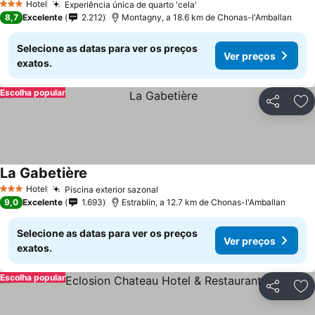
Hotel
Experiência única de quarto 'cela'
Ver preços
3 Estrelas
8,7
Excelente
2.212
Montagny, a 18.6 km de Chonas-l'Amballan
Selecione as datas para ver os preços
Ver preços
exatos.
Escolha popular
Partilhar
Ad
La Gabetière
Ver preços
Hotel
Piscina exterior sazonal
Ver preços
3 Estrelas
9,0
Excelente
1.693
Estrablin, a 12.7 km de Chonas-l'Amballan
Selecione as datas para ver os preços
Ver preços
exatos.
Escolha popular
Partilhar
Ad