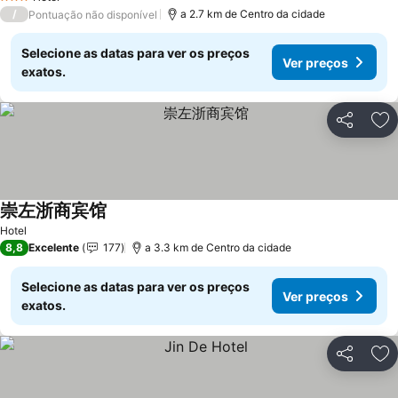
3 Estrelas
/
a 2.7 km de Centro da cidade
Pontuação não disponível
Selecione as datas para ver os preços
Ver preços
exatos.
Partilhar
Ad
崇左浙商宾馆
Hotel
8,8
Excelente
177
a 3.3 km de Centro da cidade
Selecione as datas para ver os preços
Ver preços
exatos.
Partilhar
Ad