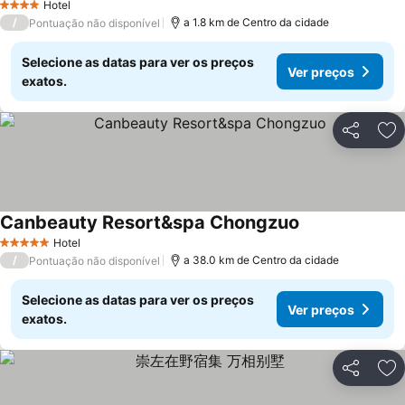
Hotel
4 Estrelas
/
a 1.8 km de Centro da cidade
Pontuação não disponível
Selecione as datas para ver os preços
Ver preços
exatos.
Partilhar
Ad
Canbeauty Resort&spa Chongzuo
Hotel
5 Estrelas
/
a 38.0 km de Centro da cidade
Pontuação não disponível
Selecione as datas para ver os preços
Ver preços
exatos.
Partilhar
Ad