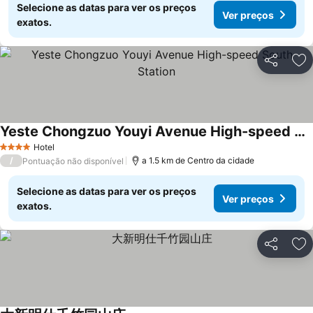
Selecione as datas para ver os preços
Ver preços
exatos.
Partilhar
Ad
Yeste Chongzuo Youyi Avenue High-speed South Station
Hotel
4 Estrelas
/
a 1.5 km de Centro da cidade
Pontuação não disponível
Selecione as datas para ver os preços
Ver preços
exatos.
Partilhar
Ad