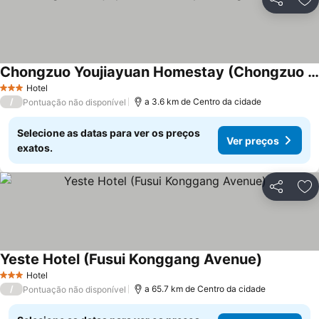
Partilhar
Ad
Chongzuo Youjiayuan Homestay (Chongzuo Branch)
Hotel
3 Estrelas
/
a 3.6 km de Centro da cidade
Pontuação não disponível
Selecione as datas para ver os preços
Ver preços
exatos.
Partilhar
Ad
Yeste Hotel (Fusui Konggang Avenue)
Hotel
3 Estrelas
/
a 65.7 km de Centro da cidade
Pontuação não disponível