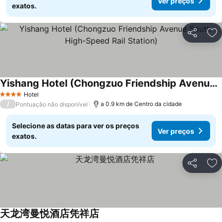
Ver preços
exatos.
Partilhar
Ad
Yishang Hotel (Chongzuo Friendship Avenue South High-Speed Rail Station)
Hotel
4 Estrelas
/
a 0.9 km de Centro da cidade
Pontuação não disponível
Selecione as datas para ver os preços
Ver preços
exatos.
Partilhar
Ad
天龙湾曼悦酒店凭祥店