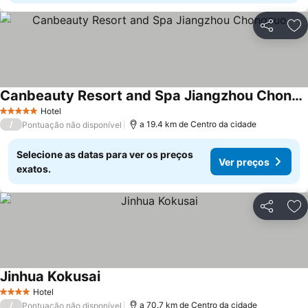
Partilhar
Ad
Canbeauty Resort and Spa Jiangzhou Chongzuo
Hotel
5 Estrelas
/
a 19.4 km de Centro da cidade
Pontuação não disponível
Selecione as datas para ver os preços
Ver preços
exatos.
Partilhar
Ad
Jinhua Kokusai
Hotel
4 Estrelas
/
a 70.7 km de Centro da cidade
Pontuação não disponível