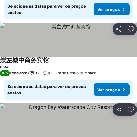
Selecione as datas para ver os preços
Ver preços
exatos.
Partilhar
Ad
崇左城中商务宾馆
Hotel
8,5
Excelente
17
a 1.1 km de Centro da cidade
Selecione as datas para ver os preços
Ver preços
exatos.
Partilhar
Ad