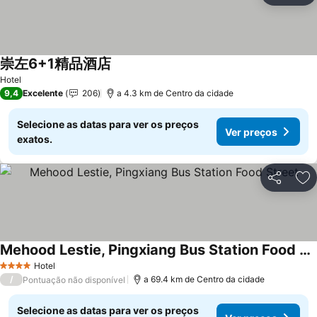
崇左6+1精品酒店
Hotel
9,4
Excelente
206
a 4.3 km de Centro da cidade
Selecione as datas para ver os preços
Ver preços
exatos.
Partilhar
Ad
Mehood Lestie, Pingxiang Bus Station Food Street
Hotel
4 Estrelas
/
a 69.4 km de Centro da cidade
Pontuação não disponível
Selecione as datas para ver os preços