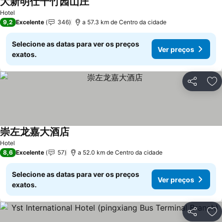
大新明仕千竹园山庄
Hotel
9,2
Excelente
346
a 57.3 km de Centro da cidade
Selecione as datas para ver os preços
Ver preços
exatos.
Partilhar
Ad
崇左龙嘉大酒店
Hotel
8,6
Excelente
57
a 52.0 km de Centro da cidade
Selecione as datas para ver os preços
Ver preços
exatos.
Partilhar
Ad