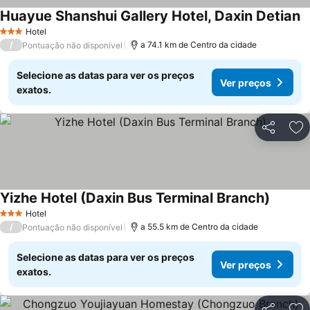
Huayue Shanshui Gallery Hotel, Daxin Detian
Hotel
3 Estrelas
/
a 74.1 km de Centro da cidade
Pontuação não disponível
Selecione as datas para ver os preços
Ver preços
exatos.
Partilhar
Ad
Yizhe Hotel (Daxin Bus Terminal Branch)
Hotel
3 Estrelas
/
a 55.5 km de Centro da cidade
Pontuação não disponível
Selecione as datas para ver os preços
Ver preços
exatos.