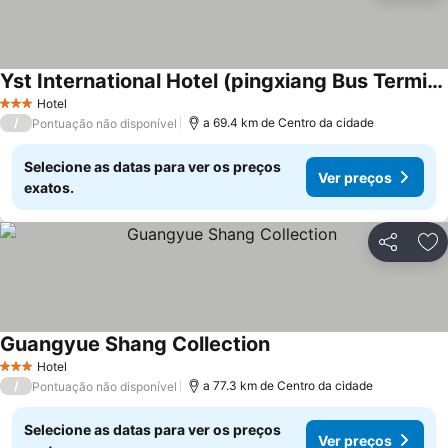
Yst International Hotel (pingxiang Bus Terminal Branch)
Hotel
3 Estrelas
/
a 69.4 km de Centro da cidade
Pontuação não disponível
Selecione as datas para ver os preços
Ver preços
exatos.
Partilhar
Ad
Guangyue Shang Collection
Hotel
3 Estrelas
/
a 77.3 km de Centro da cidade
Pontuação não disponível
Selecione as datas para ver os preços
Ver preços