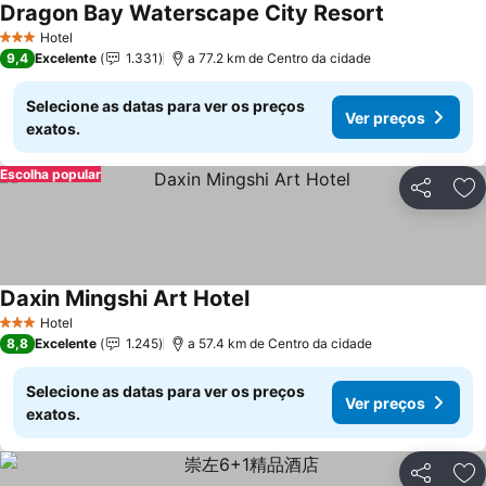
Dragon Bay Waterscape City Resort
Hotel
3 Estrelas
9,4
Excelente
1.331
a 77.2 km de Centro da cidade
Selecione as datas para ver os preços
Ver preços
exatos.
Escolha popular
Partilhar
Ad
Daxin Mingshi Art Hotel
Hotel
3 Estrelas
8,8
Excelente
1.245
a 57.4 km de Centro da cidade
Selecione as datas para ver os preços
Ver preços
exatos.
Partilhar
Ad