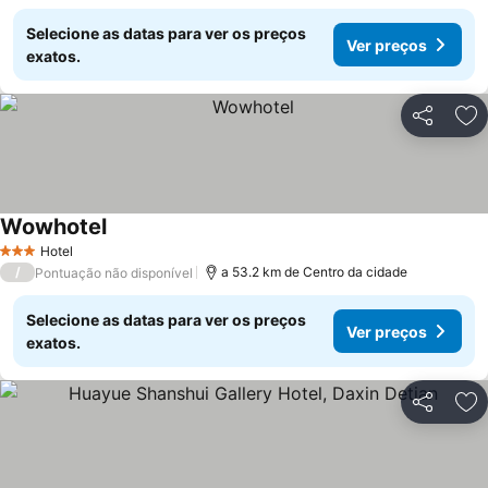
Selecione as datas para ver os preços
Ver preços
exatos.
Partilhar
Ad
Wowhotel
Hotel
3 Estrelas
/
a 53.2 km de Centro da cidade
Pontuação não disponível
Selecione as datas para ver os preços
Ver preços
exatos.
Partilhar
Ad