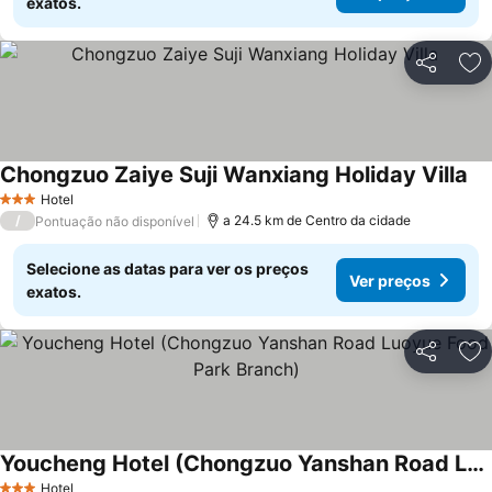
exatos.
Partilhar
Ad
Chongzuo Zaiye Suji Wanxiang Holiday Villa
Hotel
3 Estrelas
/
a 24.5 km de Centro da cidade
Pontuação não disponível
Selecione as datas para ver os preços
Ver preços
exatos.
Partilhar
Ad
Youcheng Hotel (Chongzuo Yanshan Road Luoyue Food Park Branch)
Hotel