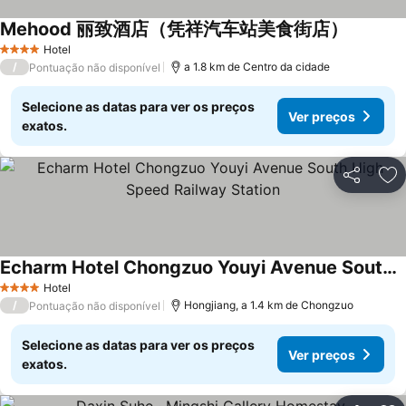
Mehood 丽致酒店（凭祥汽车站美食街店）
Hotel
4 Estrelas
/
a 1.8 km de Centro da cidade
Pontuação não disponível
Selecione as datas para ver os preços
Ver preços
exatos.
Partilhar
Ad
Echarm Hotel Chongzuo Youyi Avenue South High Speed Railway Station
Hotel
4 Estrelas
/
Hongjiang, a 1.4 km de Chongzuo
Pontuação não disponível
Selecione as datas para ver os preços
Ver preços
exatos.