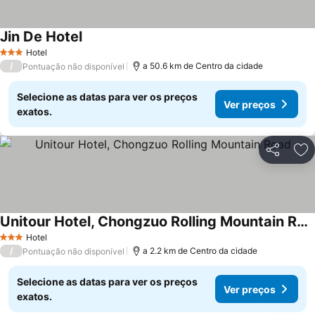
Jin De Hotel
Hotel
3 Estrelas
/
a 50.6 km de Centro da cidade
Pontuação não disponível
Selecione as datas para ver os preços
Ver preços
exatos.
Partilhar
Ad
Unitour Hotel, Chongzuo Rolling Mountain Road
Hotel
3 Estrelas
/
a 2.2 km de Centro da cidade
Pontuação não disponível
Selecione as datas para ver os preços
Ver preços
exatos.