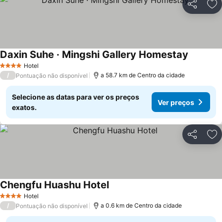
Partilhar
Ad
Daxin Suhe · Mingshi Gallery Homestay
Hotel
4 Estrelas
/
a 58.7 km de Centro da cidade
Pontuação não disponível
Selecione as datas para ver os preços
Ver preços
exatos.
Partilhar
Ad
Chengfu Huashu Hotel
Hotel
4 Estrelas
/
a 0.6 km de Centro da cidade
Pontuação não disponível