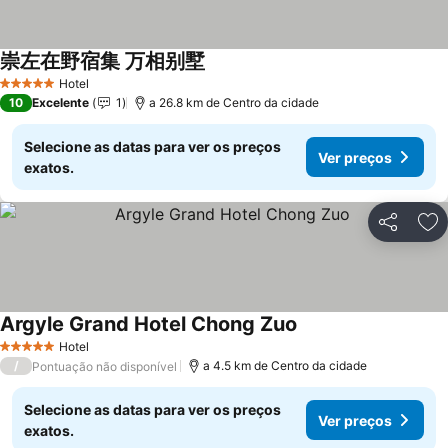
崇左在野宿集 万相别墅
Hotel
5 Estrelas
10
Excelente
1
a 26.8 km de Centro da cidade
Selecione as datas para ver os preços
Ver preços
exatos.
Partilhar
Ad
Argyle Grand Hotel Chong Zuo
Hotel
5 Estrelas
/
a 4.5 km de Centro da cidade
Pontuação não disponível
Selecione as datas para ver os preços
Ver preços
exatos.