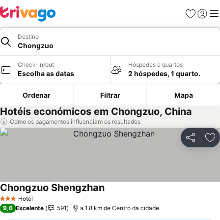
Favoritos
Iniciar
Me
Destino
Chongzuo
Check-in/out
Hóspedes e quartos
Escolha as datas
2 hóspedes, 1 quarto.
Ordenar
Filtrar
Mapa
Hotéis económicos em Chongzuo, China
Como os pagamentos influenciam os resultados
Partilhar
Ad
Chongzuo Shengzhan
Hotel
3 Estrelas
9,6
Excelente
591
a 1.8 km de Centro da cidade