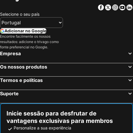
Facebook
Twitter
Insta
Yo
Selecione o seu país
Adicionar no Google
Encontre facilmente os nossos
resultados: adicione o trivago como
fonte preferencial no Google.
Empresa
Os nossos produtos
Termos e políticas
Suporte
Inicie sessão para desfrutar de
vantagens exclusivas para membros
Personalize a sua experiência