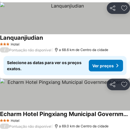
Partilhar
Ad
Lanquanjiudian
Hotel
3 Estrelas
/
a 68.6 km de Centro da cidade
Pontuação não disponível
Selecione as datas para ver os preços
Ver preços
exatos.
Partilhar
Ad
Echarm Hotel Pingxiang Municipal Government Center
Hotel
3 Estrelas
/
a 69.0 km de Centro da cidade
Pontuação não disponível