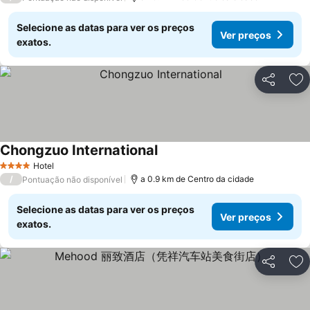
Selecione as datas para ver os preços
Ver preços
exatos.
Partilhar
Ad
Chongzuo International
Hotel
4 Estrelas
/
a 0.9 km de Centro da cidade
Pontuação não disponível
Selecione as datas para ver os preços
Ver preços
exatos.
Partilhar
Ad