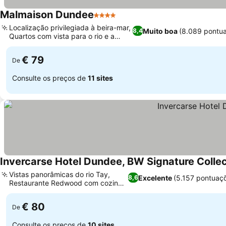
Malmaison Dundee
4 Estrelas
Ver preços
Localização privilegiada à beira-mar,
Muito boa
(8.089 pontu
8,4
Quartos com vista para o rio e a
Ver preços
cidade
€ 79
De
Consulte os preços de
11 sites
Invercarse Hotel Dundee, BW Signature Collec
Vistas panorâmicas do rio Tay,
Excelente
(5.157 pontuaç
8,6
Restaurante Redwood com cozinha
Ver preços
local
€ 80
De
Consulte os preços de
10 sites