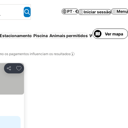
PT · €
Menu
Iniciar sessão
.
Ver mapa
Estacionamento
Piscina
Animais permitidos
Wi-fi
Cancelamento
o os pagamentos influenciam os resultados
Adicionar aos favoritos
Partilhar