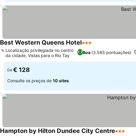
Best Western Queens Hotel
3 Estrelas
Ver preços
Localização privilegiada no centro
Boa
(3.585 pontuações)
7,7
da cidade, Vistas para o Rio Tay
Ver preços
€ 128
De
Consulte os preços de
10 sites
Hampton by Hilton Dundee City Centre
3 Estrela
Ver 