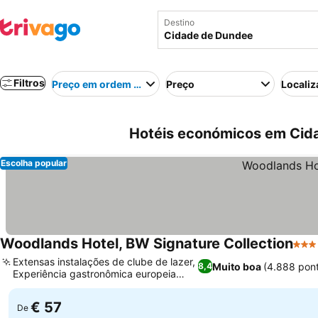
Destino
Filtros
Preço em ordem crescente
Preço
Localiz
Hotéis económicos em Cid
Escolha popular
Woodlands Hotel, BW Signature Collection
3 Es
Extensas instalações de clube de lazer,
Muito boa
(4.888 pon
8,4
Experiência gastronômica europeia
Ver preços
moderna
€ 57
De