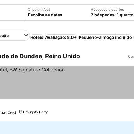
Check-in/out
Hóspedes e quartos
Escolha as datas
2 hóspedes, 1 quarto
ação
Hotéis
Avaliação: 8,0+
Pequeno-almoço incluído
ade de Dundee, Reino Unido
Com
trelas
Ver preços
tuações)
Broughty Ferry