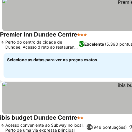
Premier Inn Dundee Centre
3 Estrelas
Ver preços
Perto do centro da cidade de
Excelente
(5.390 pontu
8,7
Dundee, Acesso direto ao restaurante
Ver preços
Beefeater
Selecione as datas para ver os preços exatos.
ibis budget Dundee Centre
2 Estrelas
Ver preços
Acesso conveniente ao Subway no local,
(946 pontuações)
7,4
Perto de uma via expressa principal