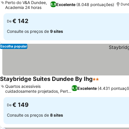
Perto do V&A Dundee,
Excelente
(8.048 pontuações)
8,9
Dun
Academia 24 horas
Ver preços
€ 142
De
Consulte os preços de
9 sites
Escolha popular
Staybridge Suites Dundee By Ihg
2 Estrelas
Ver preços
Quartos acessíveis
Excelente
(4.431 pontuaçõ
9,3
cuidadosamente projetados, Perto
Ver preços
do V&A Dundee
€ 149
De
Consulte os preços de
8 sites