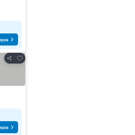
eços
Adicionar aos favoritos
Partilhar
eços