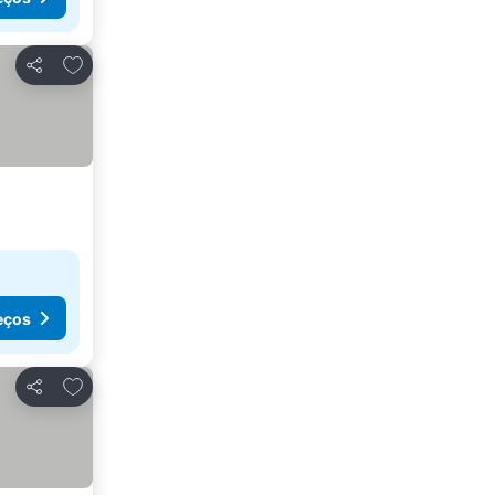
Adicionar aos favoritos
Partilhar
eços
Adicionar aos favoritos
Partilhar