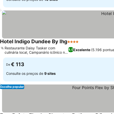
Hotel Indigo Dundee By Ihg
4 Estrelas
Ver preços
Restaurante Daisy Tasker com
Excelente
(5.196 pontu
9,0
culinária local, Campanário icônico no
Ver preços
horizonte
€ 113
De
Consulte os preços de
9 sites
Escolha popular