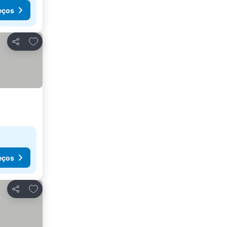
eços
Adicionar aos favoritos
Partilhar
eços
Adicionar aos favoritos
Partilhar