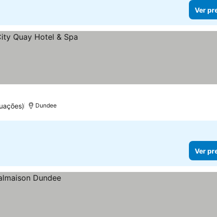
Ver pr
tuações)
Dundee
Ver pr