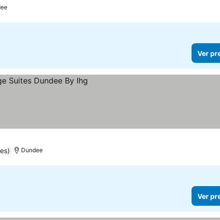
dee
Ver pr
es)
Dundee
Ver pr