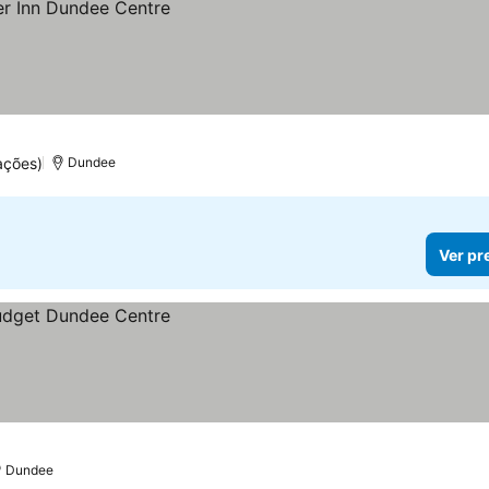
ações)
Dundee
Ver pr
Dundee