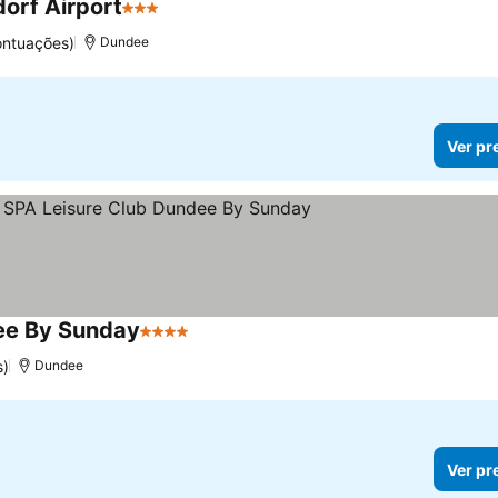
dorf Airport
3 Estrelas
Ver preços
ontuações)
Dundee
Ver pr
ee By Sunday
4 Estrelas
Ver preços
s)
Dundee
Ver pr