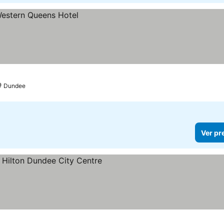
Dundee
Ver pr
s
preços