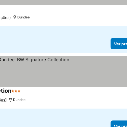
ações)
Dundee
Ver pr
tion
3 Estrelas
Ver preços
ões)
Dundee
Ver pr