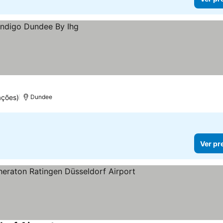
ações)
Dundee
Ver pr