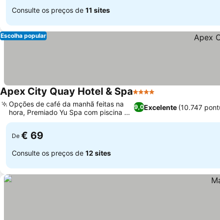
Consulte os preços de
11 sites
Escolha popular
Apex City Quay Hotel & Spa
4 Estrelas
Ver preços
Opções de café da manhã feitas na
Excelente
(10.747 pon
9,0
hora, Premiado Yu Spa com piscina de
Ver preços
ozônio
€ 69
De
Consulte os preços de
12 sites