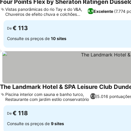
Four Points Flex by Sheraton Ratingen Düssel
Vistas panorâmicas do rio Tay e do V&A,
Excelente
(7.774 p
8,9
Chuveiros de efeito chuva e colchões
Ver preços
personalizados
€ 113
De
Consulte os preços de
10 sites
The Landmark Hotel & SPA Leisure Club Dund
Piscina interior com sauna e banho turco,
(5.016 pontuaçõe
7,3
Restaurante com jardim estilo conservatório
Ver preços
€ 118
De
Consulte os preços de
9 sites