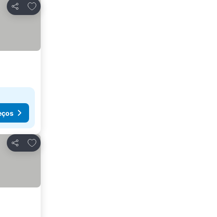
Adicionar aos favoritos
Partilhar
eços
Adicionar aos favoritos
Partilhar