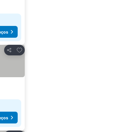
eços
Adicionar aos favoritos
Partilhar
eços