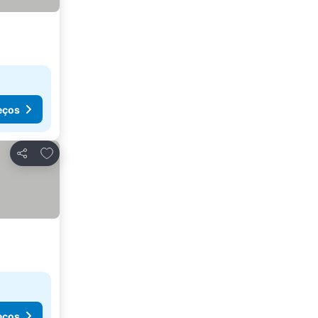
eços
Adicionar aos favoritos
Partilhar
eços