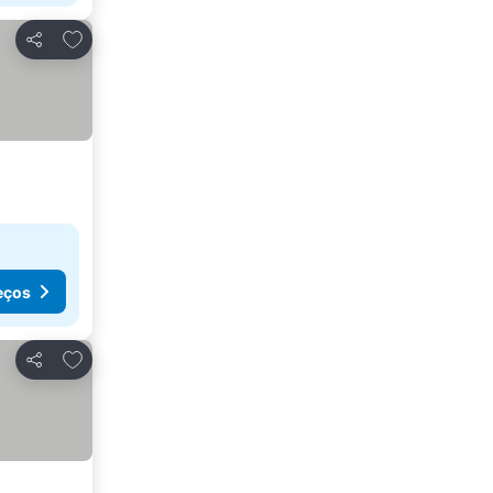
Adicionar aos favoritos
Partilhar
eços
Adicionar aos favoritos
Partilhar