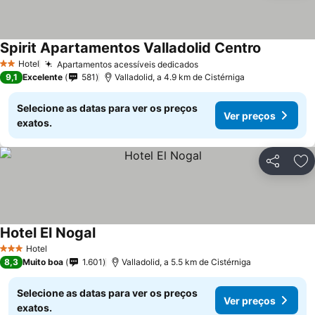
Spirit Apartamentos Valladolid Centro
Ver preço
Hotel
Apartamentos acessíveis dedicados
Ver preços
2 Estrelas
9,1
Excelente
581
Valladolid, a 4.9 km de Cistérniga
Selecione as datas para ver os preços
Ver preços
exatos.
Partilhar
Ad
Hotel El Nogal
Ver preços
Hotel
3 Estrelas
8,3
Muito boa
1.601
Valladolid, a 5.5 km de Cistérniga
Selecione as datas para ver os preços
Ver preços
exatos.