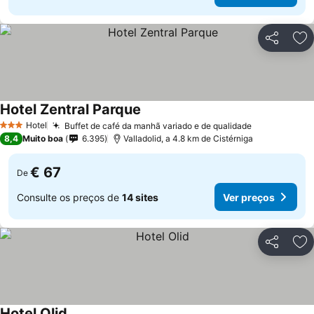
Partilhar
Ad
Hotel Zentral Parque
Ver preços
Hotel
Buffet de café da manhã variado e de qualidade
Ver preços
3 Estrelas
8,4
Muito boa
6.395
Valladolid, a 4.8 km de Cistérniga
€ 67
De
Consulte os preços de
14 sites
Ver preços
Partilhar
Ad
Hotel Olid