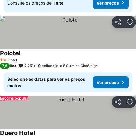
Consulte os preços de
1 site
Ver preços
Partilhar
Ad
Polotel
Ver preços
Hotel
2 Estrelas
7,6
Boa
2.251
Valladolid, a 6.9 km de Cistérniga
Selecione as datas para ver os preços
Ver preços
exatos.
Escolha popular
Partilhar
Ad
Duero Hotel