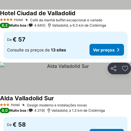
Hotel Ciudad de Valladolid
Ver preços
Hotel
Café da manhã buffet excepcional e variado
Ver preços
4 Estrelas
8,2
Muito boa
4.640
Valladolid, a 6.3 km de Cistérniga
€ 57
De
Consulte os preços de
13 sites
Ver preços
Partilhar
Ad
Alda Valladolid Sur
Ver preços
Hotel
Design moderno e instalações novas
Ver preços
3 Estrelas
8,0
Muito boa
4.319
Valladolid, a 1.3 km de Cistérniga
€ 58
De