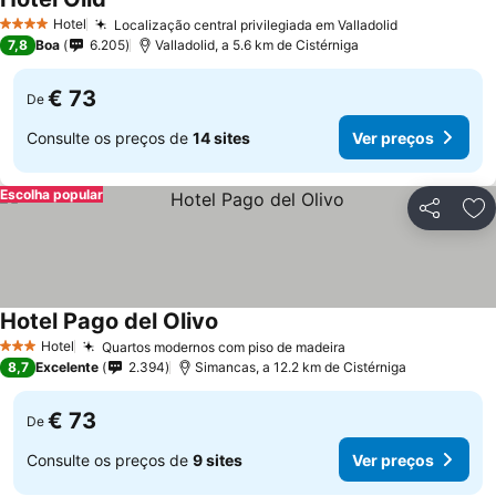
Ver preços
Hotel
Localização central privilegiada em Valladolid
Ver preços
4 Estrelas
7,8
Boa
6.205
Valladolid, a 5.6 km de Cistérniga
€ 73
De
Consulte os preços de
14 sites
Ver preços
Escolha popular
Partilhar
Ad
Hotel Pago del Olivo
Ver preços
Hotel
Quartos modernos com piso de madeira
Ver preços
3 Estrelas
8,7
Excelente
2.394
Simancas, a 12.2 km de Cistérniga
€ 73
De
Consulte os preços de
9 sites
Ver preços