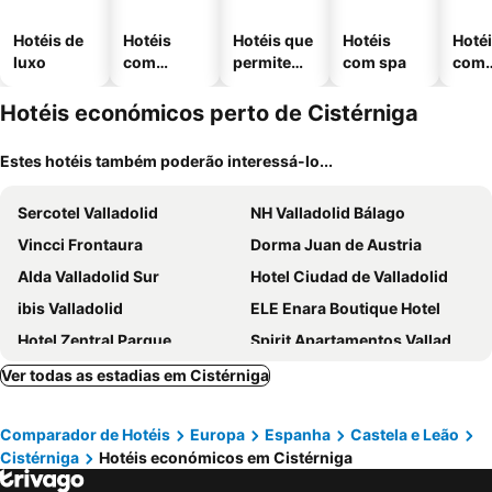
Hotéis de
Hotéis
Hotéis que
Hotéis
Hoté
luxo
com
permitem
com spa
com
piscinas
animais
esta
ment
Hotéis económicos perto de Cistérniga
Estes hotéis também poderão interessá-lo...
Sercotel Valladolid
NH Valladolid Bálago
Vincci Frontaura
Dorma Juan de Austria
Alda Valladolid Sur
Hotel Ciudad de Valladolid
ibis Valladolid
ELE Enara Boutique Hotel
Hotel Zentral Parque
Spirit Apartamentos Valladolid Centro
Hotel Conde Ansúrez
Hotel Lasa Sport
Ver todas as estadias em Cistérniga
Hotel Imperial
Hotel El Jardín de la Abadía
Comparador de Hotéis
Europa
Espanha
Castela e Leão
Hotel Mozart
Hotel La Colina
Cistérniga
Hotéis económicos em Cistérniga
Duero Hotel
Hotel Boutique Gareus