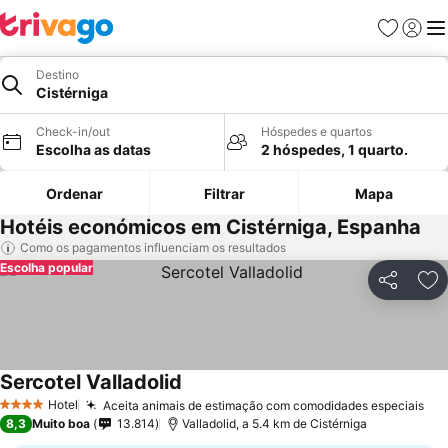
Favoritos
Iniciar
Me
Destino
Cistérniga
Check-in/out
Hóspedes e quartos
Escolha as datas
2 hóspedes, 1 quarto.
Ordenar
Filtrar
Mapa
Hotéis económicos em Cistérniga, Espanha
Como os pagamentos influenciam os resultados
Escolha popular
Partilhar
Ad
Sercotel Valladolid
Ver preços
Hotel
Aceita animais de estimação com comodidades especiais
Ver
4 Estrelas
8,3
Muito boa
13.814
Valladolid, a 5.4 km de Cistérniga