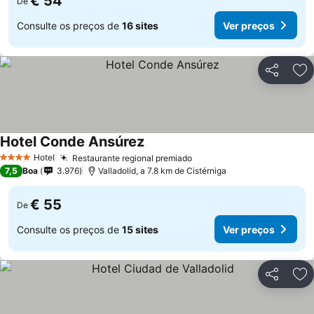
€ 54
De
Consulte os preços de
16 sites
Ver preços
Partilhar
Ad
Hotel Conde Ansúrez
Ver preços
Hotel
Restaurante regional premiado
Ver preços
4 Estrelas
7,5
Boa
3.976
Valladolid, a 7.8 km de Cistérniga
€ 55
De
Consulte os preços de
15 sites
Ver preços
Partilhar
Ad