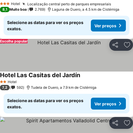
Ver preços
Hotel
Localização central perto de parques empresariais
Ver preço
3 Estrelas
8,1
Muito boa
2.769
Laguna de Duero, a 4.5 km de Cistérniga
Selecione as datas para ver os preços
Ver preços
exatos.
Escolha popular
Partilhar
Ad
Hotel Las Casitas del Jardín
Ver preços
Hotel
2 Estrelas
7,2
592
Tudela de Duero, a 7.9 km de Cistérniga
Selecione as datas para ver os preços
Ver preços
exatos.
Partilhar
Ad