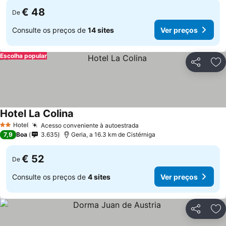
€ 48
De
Consulte os preços de
14 sites
Ver preços
Escolha popular
Partilhar
Ad
Hotel La Colina
Ver preços
Hotel
Acesso conveniente à autoestrada
Ver preços
2 Estrelas
7,9
Boa
3.635
Geria, a 16.3 km de Cistérniga
€ 52
De
Consulte os preços de
4 sites
Ver preços
Partilhar
Ad