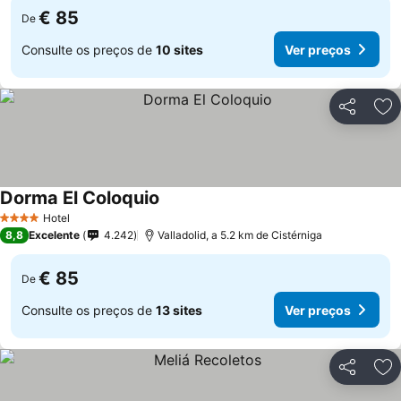
€ 85
De
Consulte os preços de
10 sites
Ver preços
Partilhar
Ad
Dorma El Coloquio
Ver preços
Hotel
4 Estrelas
8,8
Excelente
4.242
Valladolid, a 5.2 km de Cistérniga
€ 85
De
Consulte os preços de
13 sites
Ver preços
Partilhar
Ad