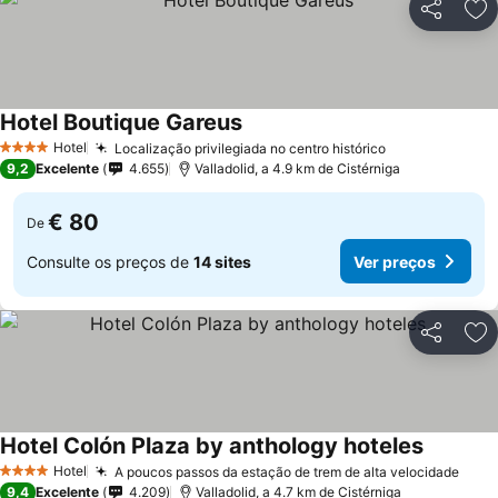
Partilhar
Ad
Hotel Boutique Gareus
Ver preços
Hotel
Localização privilegiada no centro histórico
Ver preços
4 Estrelas
9,2
Excelente
4.655
Valladolid, a 4.9 km de Cistérniga
€ 80
De
Consulte os preços de
14 sites
Ver preços
Partilhar
Ad
Hotel Colón Plaza by anthology hoteles
Ver preç
Hotel
A poucos passos da estação de trem de alta velocidade
Ver 
4 Estrelas
9,4
Excelente
4.209
Valladolid, a 4.7 km de Cistérniga