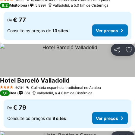
Ver preços
4 Estrelas
8,2
Muito boa
5.899
Valladolid, a 5.0 km de Cistérniga
€ 77
De
Consulte os preços de
13 sites
Ver preços
Partilhar
Ad
Hotel Barceló Valladolid
Ver preços
Hotel
Culinária espanhola tradicional no Azalea
Ver preços
4 Estrelas
7,8
Boa
86
Valladolid, a 4.8 km de Cistérniga
€ 79
De
Consulte os preços de
9 sites
Ver preços