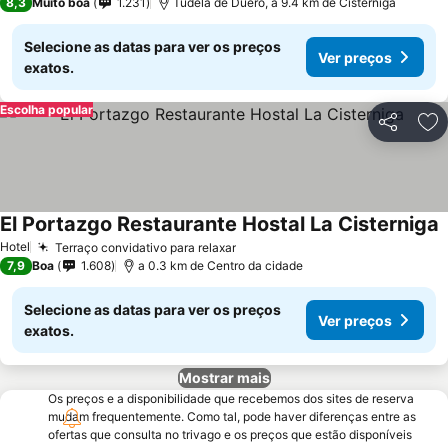
8,3
Muito boa
1.231
Tudela de Duero, a 9.4 km de Cistérniga
Selecione as datas para ver os preços
Ver preços
exatos.
Escolha popular
Partilhar
Ad
El Portazgo Restaurante Hostal La Cisterniga
V
Hotel
Terraço convidativo para relaxar
Ver preços
7,9
Boa
1.608
a 0.3 km de Centro da cidade
Selecione as datas para ver os preços
Ver preços
exatos.
Mostrar mais
Os preços e a disponibilidade que recebemos dos sites de reserva
mudam frequentemente. Como tal, pode haver diferenças entre as
ofertas que consulta no trivago e os preços que estão disponíveis