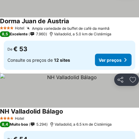
Dorma Juan de Austria
Ver preços
Hotel
Ampla variedade de buffet de café da manhã
Ver preços
4 Estrelas
8,5
Excelente
7.960
Valladolid, a 5.0 km de Cistérniga
€ 53
De
Consulte os preços de
12 sites
Ver preços
Partilhar
Ad
NH Valladolid Bálago
Ver preços
Hotel
4 Estrelas
8,4
Muito boa
5.294
Valladolid, a 6.5 km de Cistérniga