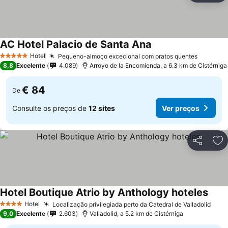
AC Hotel Palacio de Santa Ana
Ver preços
Hotel
Pequeno-almoço excecional com pratos quentes
Ver pre
5 Estrelas
8,8
Excelente
4.089
Arroyo de la Encomienda, a 6.3 km de Cistérniga
€ 84
De
Consulte os preços de
12 sites
Ver preços
Partilhar
Ad
Hotel Boutique Atrio by Anthology hoteles
Ver 
Hotel
Localização privilegiada perto da Catedral de Valladolid
Ver 
4 Estrelas
9,0
Excelente
2.603
Valladolid, a 5.2 km de Cistérniga