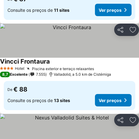
Consulte os preços de
11 sites
Ver preços
Partilhar
Ad
Vincci Frontaura
Ver preços
Hotel
Piscina exterior e terraço relaxantes
Ver preços
4 Estrelas
8,7
Excelente
7.555
Valladolid, a 5.0 km de Cistérniga
€ 88
De
Consulte os preços de
13 sites
Ver preços
Partilhar
Ad