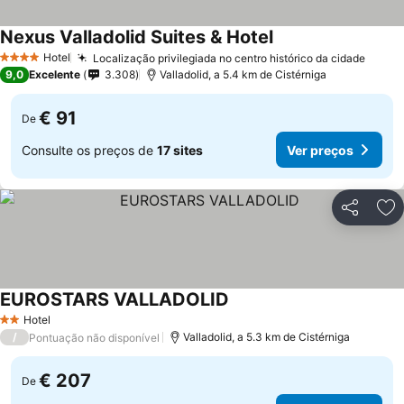
Nexus Valladolid Suites & Hotel
Ver preços
Hotel
Localização privilegiada no centro histórico da cidade
Ver p
4 Estrelas
9,0
Excelente
3.308
Valladolid, a 5.4 km de Cistérniga
€ 91
De
Consulte os preços de
17 sites
Ver preços
Partilhar
Ad
EUROSTARS VALLADOLID
Ver preços
Hotel
2 Estrelas
/
Valladolid, a 5.3 km de Cistérniga
Pontuação não disponível
€ 207
De