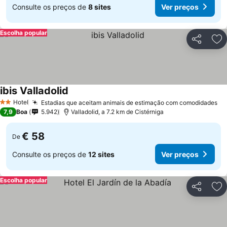
Consulte os preços de
8 sites
Ver preços
Escolha popular
Partilhar
Ad
ibis Valladolid
Ver preços
Hotel
Estadias que aceitam animais de estimação com comodidades
Ve
2 Estrelas
7,9
Boa
5.942
Valladolid, a 7.2 km de Cistérniga
€ 58
De
Consulte os preços de
12 sites
Ver preços
Escolha popular
Partilhar
Ad