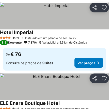
Partilhar
Ad
Hotel Imperial
Ver preços
Hotel
Instalado em um palácio do século XVI
Ver preços
4 Estrelas
8,5
Excelente
7.379
Valladolid, a 5.5 km de Cistérniga
€ 76
De
Consulte os preços de
9 sites
Ver preços
Partilhar
Ad
ELE Enara Boutique Hotel
Ver preços
Hotel
Quartos insonorizados para estadias tranquilas