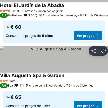
Hotel El Jardín de la Abadía
Ver preços
Hotel
Afrescos românicos originais
Ver preços
4 Estrelas
8,3
Muito boa
3.546
Arroyo de la Encomienda, a 9.0 km de Cistérniga
€ 60
De
Consulte os preços de
9 sites
Ver preços
Partilhar
Ad
Villa Augusta Spa & Garden
Ver preços
Hotel
3 Estrelas
7,6
Boa
11
Arroyo de la Encomienda, a 7.9 km de Cistérniga
€ 65
De
Consulte os preços de
1 site
Ver preços