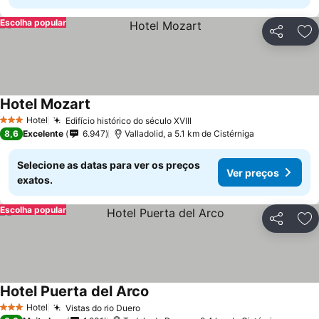
Escolha popular
Partilhar
Ad
Hotel Mozart
Ver preços
Hotel
Edifício histórico do século XVIII
Ver preços
3 Estrelas
8,6
Excelente
6.947
Valladolid, a 5.1 km de Cistérniga
Selecione as datas para ver os preços
Ver preços
exatos.
Escolha popular
Partilhar
Ad
Hotel Puerta del Arco
Ver preços
Hotel
Vistas do rio Duero
Ver preços
3 Estrelas