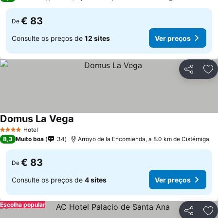
€ 83
De
Consulte os preços de
12 sites
Ver preços
Partilhar
Ad
Domus La Vega
Ver preços
Hotel
4 Estrelas
8,3
Muito boa
34
Arroyo de la Encomienda, a 8.0 km de Cistérniga
€ 83
De
Consulte os preços de
4 sites
Ver preços
Escolha popular
Partilhar
Ad