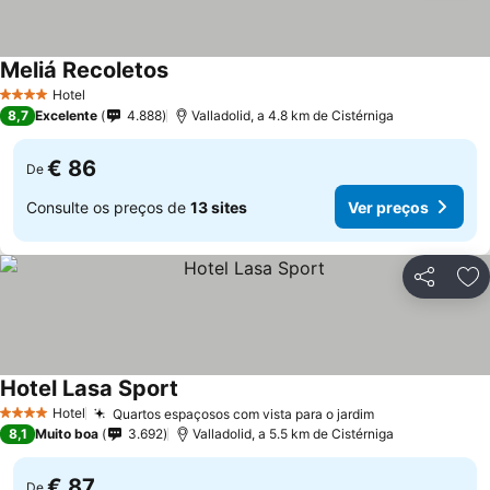
Meliá Recoletos
Ver preços
Hotel
4 Estrelas
8,7
Excelente
4.888
Valladolid, a 4.8 km de Cistérniga
€ 86
De
Consulte os preços de
13 sites
Ver preços
Partilhar
Ad
Hotel Lasa Sport
Ver preços
Hotel
Quartos espaçosos com vista para o jardim
Ver preços
4 Estrelas
8,1
Muito boa
3.692
Valladolid, a 5.5 km de Cistérniga
€ 87
De