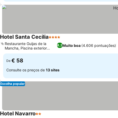
Hotel Santa Cecilia
4 Estrelas
Ver preços
Restaurante Guijas de la
Muito boa
(4.606 pontuações)
8,2
Mancha, Piscina exterior
Ver preços
sazonal
€ 58
De
Consulte os preços de
13 sites
Escolha popular
Hotel Navarro
2 Estrelas
Ver preços