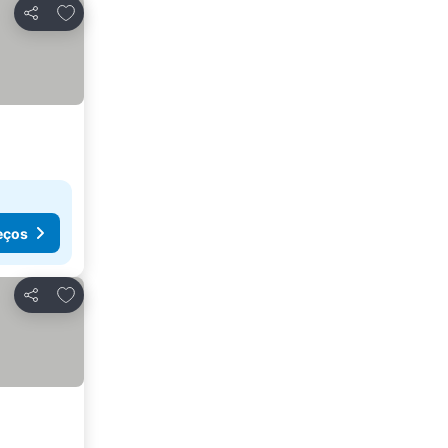
Adicionar aos favoritos
Partilhar
eços
Adicionar aos favoritos
Partilhar