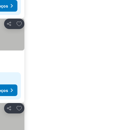
eços
Adicionar aos favoritos
Partilhar
eços
Adicionar aos favoritos
Partilhar