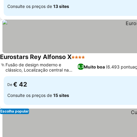
Consulte os preços de
13 sites
Eurostars Rey Alfonso X
4 Estrelas
Ver preços
Fusão de design moderno e
Muito boa
(6.493 pontua
8,3
clássico, Localização central na
Ver preços
Plaza Mayor
€ 42
De
Consulte os preços de
15 sites
Escolha popular