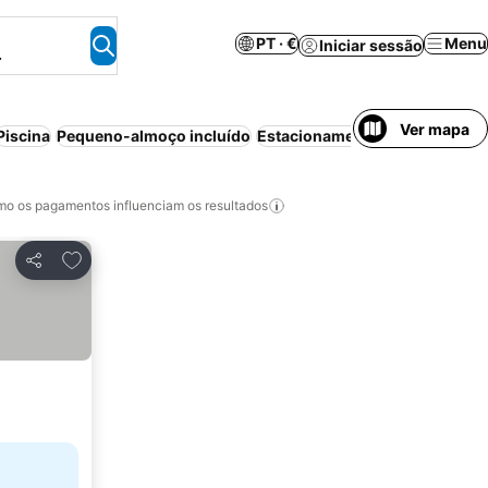
PT · €
Menu
Iniciar sessão
.
Ver mapa
Piscina
Pequeno-almoço incluído
Estacionamento
Cancelamento
o os pagamentos influenciam os resultados
Adicionar aos favoritos
Partilhar