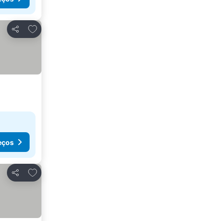
Adicionar aos favoritos
Partilhar
eços
Adicionar aos favoritos
Partilhar