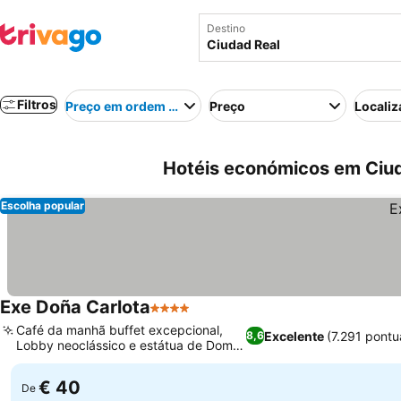
Destino
Filtros
Preço em ordem crescente
Preço
Localiz
Hotéis económicos em Ciu
Escolha popular
Exe Doña Carlota
4 Estrelas
Ver preços
Café da manhã buffet excepcional,
Excelente
(7.291 pont
8,6
Lobby neoclássico e estátua de Dom
Ver preços
Quixote
€ 40
De