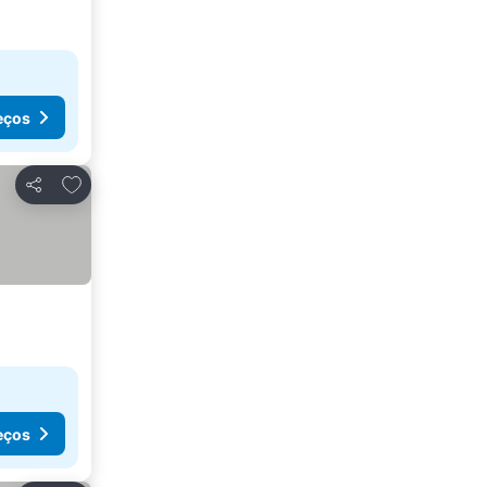
eços
Adicionar aos favoritos
Partilhar
eços