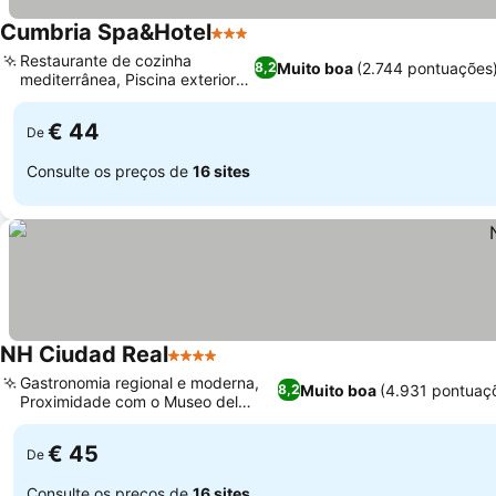
Cumbria Spa&Hotel
3 Estrelas
Ver preços
Restaurante de cozinha
Muito boa
(2.744 pontuações
8,2
mediterrânea, Piscina exterior
Ver preços
sazonal
€ 44
De
Consulte os preços de
16 sites
NH Ciudad Real
4 Estrelas
Ver preços
Gastronomia regional e moderna,
Muito boa
(4.931 pontuaç
8,2
Proximidade com o Museo del
Ver preços
Quijote
€ 45
De
Consulte os preços de
16 sites