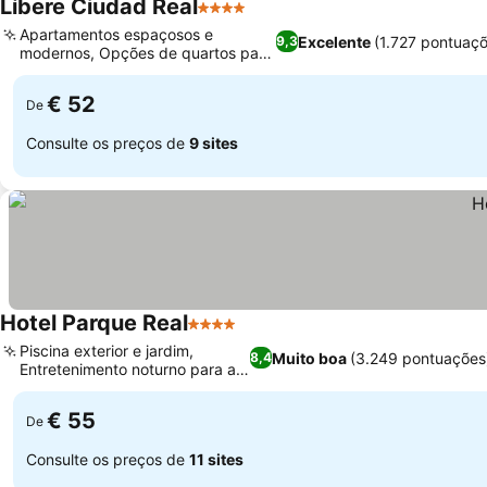
Líbere Ciudad Real
4 Estrelas
Ver preços
Apartamentos espaçosos e
Excelente
(1.727 pontuaçõ
9,3
modernos, Opções de quartos para
Ver preços
famílias
€ 52
De
Consulte os preços de
9 sites
Hotel Parque Real
4 Estrelas
Ver preços
Piscina exterior e jardim,
Muito boa
(3.249 pontuações
8,4
Entretenimento noturno para a
Ver preços
família
€ 55
De
Consulte os preços de
11 sites