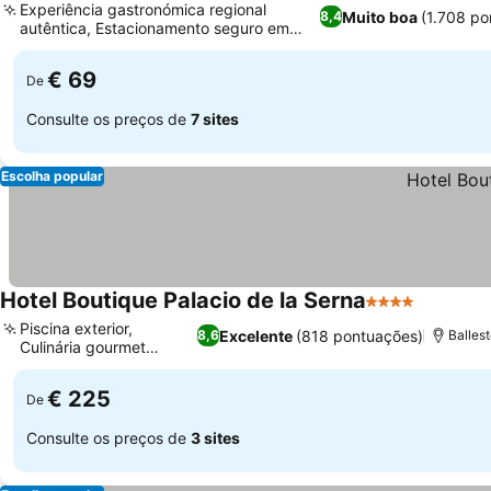
Experiência gastronómica regional
Muito boa
(1.708 po
8,4
autêntica, Estacionamento seguro em
Ver preços
garagem no local
€ 69
De
Consulte os preços de
7 sites
Escolha popular
Hotel Boutique Palacio de la Serna
4 Estrelas
Ver preç
Piscina exterior,
Excelente
(818 pontuações)
8,6
Balles
Culinária gourmet
Ver preços
regional
€ 225
De
Consulte os preços de
3 sites