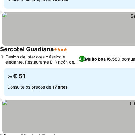
Sercotel Guadiana
4 Estrelas
Ver preços
Design de interiores clássico e
Muito boa
(6.580 pontu
8,4
elegante, Restaurante El Rincón de
Ver preços
Cervantes
€ 51
De
Consulte os preços de
17 sites