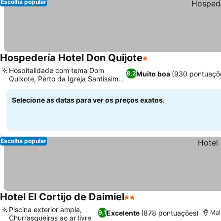
Escolha popular
Hospedería Hotel Don Quijote
1 Estrelas
Ver preços
Hospitalidade com tema Dom
Muito boa
(930 pontuaçõ
8,2
Quixote, Perto da Igreja Santíssimo
Ver preços
Cristo
Selecione as datas para ver os preços exatos.
Escolha popular
Hotel El Cortijo de Daimiel
2 Estrelas
Ver preços
Piscina exterior ampla,
Excelente
(878 pontuações)
9,1
Mal
Churrasqueiras ao ar livre