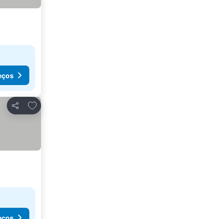
eços
Adicionar aos favoritos
Partilhar
eços