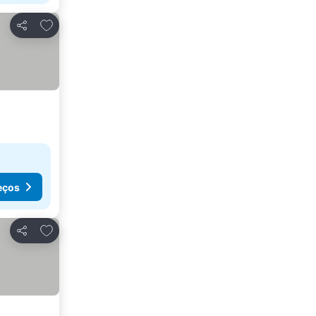
Adicionar aos favoritos
Partilhar
eços
Adicionar aos favoritos
Partilhar