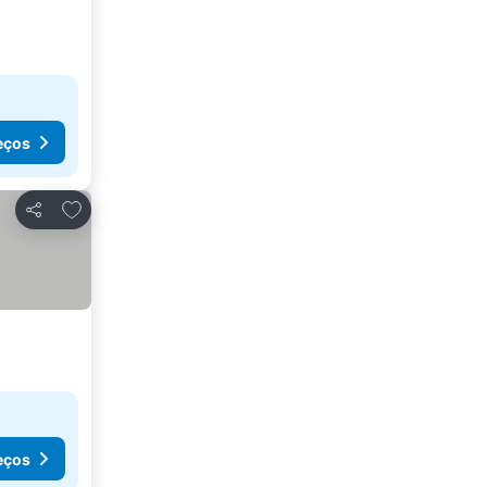
eços
Adicionar aos favoritos
Partilhar
eços