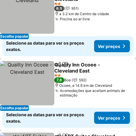
2 Estrelas
6,5
951
a 3.2 km de Centro da cidade
Piscina ao ar livre
Escolha popular
Selecione as datas para ver os preços
Ver preços
exatos.
Quality Inn Ocoee -
Partilhar
Adicionar aos favoritos
Cleveland East
2 Estrelas
7,8
Boa
592
Ocoee, a 14.6 km de Cleveland
Acomodações que aceitam animais de
estimação
Escolha popular
Selecione as datas para ver os preços
Ver preços
exatos.