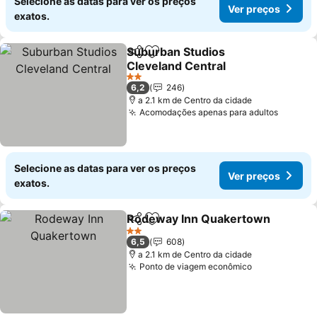
Selecione as datas para ver os preços
Ver preços
exatos.
Suburban Studios
Partilhar
Adicionar aos favoritos
Cleveland Central
2 Estrelas
6,2
246
a 2.1 km de Centro da cidade
Acomodações apenas para adultos
Selecione as datas para ver os preços
Ver preços
exatos.
Rodeway Inn Quakertown
Partilhar
Adicionar aos favoritos
2 Estrelas
6,5
608
a 2.1 km de Centro da cidade
Ponto de viagem econômico