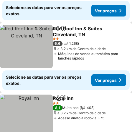
Selecione as datas para ver os preços
Ver preços
exatos.
Red Roof Inn & Suites
Partilhar
Adicionar aos favoritos
Cleveland, TN
2 Estrelas
6,6
1.268
a 3.2 km de Centro da cidade
Máquinas de venda automática para
lanches rápidos
Selecione as datas para ver os preços
Ver preços
exatos.
Royal Inn
Partilhar
Adicionar aos favoritos
2 Estrelas
8,1
Muito boa
408
a 3.2 km de Centro da cidade
Acesso direto à rodovia I-75