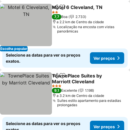
Motel 6 Cleveland, TN
Partilhar
Adicionar aos favoritos
2 Estrelas
7,7
Boa
2.733
a 2.2 km de Centro da cidade
Localização na encosta com vistas
panorâmicas
Escolha popular
Selecione as datas para ver os preços
Ver preços
exatos.
TownePlace Suites by
Partilhar
Adicionar aos favoritos
Marriott Cleveland
3 Estrelas
9,1
Excelente
1.198
a 3.2 km de Centro da cidade
Suítes estilo apartamento para estadias
prolongadas
Selecione as datas para ver os preços
Ver preços
exatos.