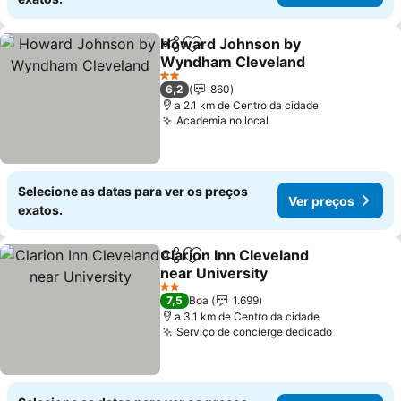
Howard Johnson by
Partilhar
Adicionar aos favoritos
Wyndham Cleveland
2 Estrelas
6,2
860
a 2.1 km de Centro da cidade
Academia no local
Selecione as datas para ver os preços
Ver preços
exatos.
Clarion Inn Cleveland
Partilhar
Adicionar aos favoritos
near University
2 Estrelas
7,5
Boa
1.699
a 3.1 km de Centro da cidade
Serviço de concierge dedicado