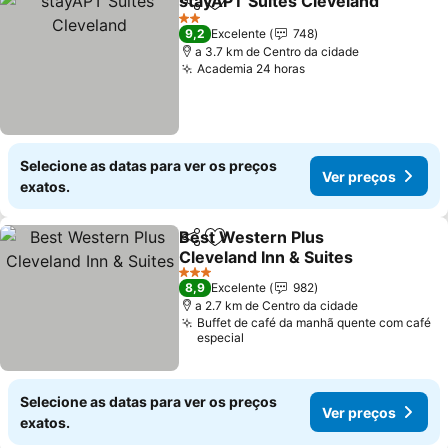
stayAPT Suites Cleveland
Partilhar
Adicionar aos favoritos
2 Estrelas
9,2
Excelente
748
a 3.7 km de Centro da cidade
Academia 24 horas
Selecione as datas para ver os preços
Ver preços
exatos.
Best Western Plus
Partilhar
Adicionar aos favoritos
Cleveland Inn & Suites
3 Estrelas
8,9
Excelente
982
a 2.7 km de Centro da cidade
Buffet de café da manhã quente com café
especial
Selecione as datas para ver os preços
Ver preços
exatos.