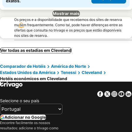
exatos.
Mostrar mais
Os preços e a disponibilidade que recebemos dos sites de reserva
mudam frequentemente. Como tal, pode haver diferenças entre as
ofertas que consulta no trivago e os preços que estão disponíveis
nos sites de reserva.
Ver todas as estadias em Cleveland
Comparador de Hotéis
América do Norte
Estados Unidos da América
Tenessi
Cleveland
Hotéis económicos em Cleveland
Facebook
Twitter
Insta
Yo
Selecione o seu país
Adicionar no Google
Encontre facilmente os nossos
resultados: adicione o trivago como