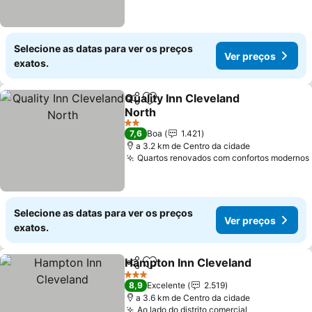
Selecione as datas para ver os preços
Ver preços
exatos.
Quality Inn Cleveland
Partilhar
Adicionar aos favoritos
North
2 Estrelas
7,6
Boa
1.421
a 3.2 km de Centro da cidade
Quartos renovados com confortos modernos
Selecione as datas para ver os preços
Ver preços
exatos.
Hampton Inn Cleveland
Partilhar
Adicionar aos favoritos
3 Estrelas
8,9
Excelente
2.519
a 3.6 km de Centro da cidade
Ao lado do distrito comercial