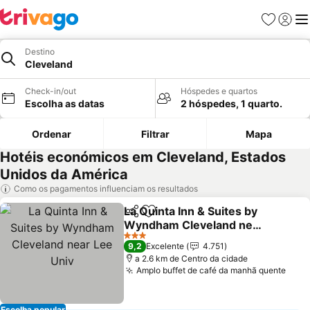
Favoritos
Iniciar
Me
Destino
Cleveland
Check-in/out
Hóspedes e quartos
Escolha as datas
2 hóspedes, 1 quarto.
Ordenar
Filtrar
Mapa
Hotéis económicos em Cleveland, Estados
Unidos da América
Como os pagamentos influenciam os resultados
La Quinta Inn & Suites by
Partilhar
Adicionar aos favoritos
Wyndham Cleveland near
Lee Univ
3 Estrelas
9,2
Excelente
4.751
a 2.6 km de Centro da cidade
Amplo buffet de café da manhã quente
Escolha popular