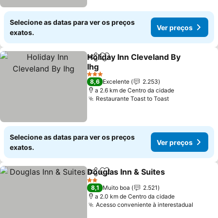
Selecione as datas para ver os preços
Ver preços
exatos.
Holiday Inn Cleveland By
Partilhar
Adicionar aos favoritos
Ihg
3 Estrelas
8,6
Excelente
2.253
a 2.6 km de Centro da cidade
Restaurante Toast to Toast
Selecione as datas para ver os preços
Ver preços
exatos.
Douglas Inn & Suites
Partilhar
Adicionar aos favoritos
2 Estrelas
8,1
Muito boa
2.521
a 2.0 km de Centro da cidade
Acesso conveniente à interestadual