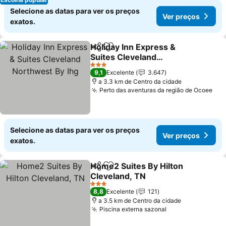
Selecione as datas para ver os preços
Ver preços
exatos.
Holiday Inn Express &
Partilhar
Adicionar aos favoritos
Suites Cleveland
Northwest By Ihg
3 Estrelas
9,1
Excelente
3.647
a 3.3 km de Centro da cidade
Perto das aventuras da região de Ocoee
Selecione as datas para ver os preços
Ver preços
exatos.
Home2 Suites By Hilton
Partilhar
Adicionar aos favoritos
Cleveland, TN
3 Estrelas
8,8
Excelente
121
a 3.5 km de Centro da cidade
Piscina externa sazonal