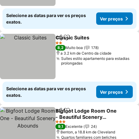
Selecione as datas para ver os preços
Ver preços
exatos.
Classic Suites
Partilhar
Adicionar aos favoritos
2 Estrelas
8,2
Muito boa
178
a 3.2 km de Centro da cidade
Suítes estilo apartamento para estadias
prolongadas
Selecione as datas para ver os preços
Ver preços
exatos.
Bigfoot Lodge Room One
Partilhar
Adicionar aos favoritos
- Beautiful Scenery
Abounds
3 Estrelas
9,1
Excelente
24
Benton, a 18.8 km de Cleveland
Quartos familiares com beliches