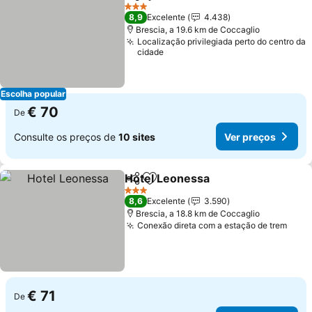
Partilhar
Adicionar aos favoritos
3 Estrelas
8,9
Excelente
4.438
Brescia, a 19.6 km de Coccaglio
Localização privilegiada perto do centro da
cidade
Escolha popular
€ 70
De
Consulte os preços de
10 sites
Ver preços
Hotel Leonessa
Partilhar
Adicionar aos favoritos
3 Estrelas
8,6
Excelente
3.590
Brescia, a 18.8 km de Coccaglio
Conexão direta com a estação de trem
€ 71
De