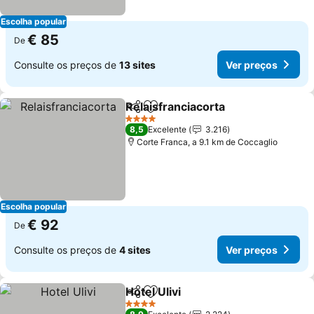
Escolha popular
€ 85
De
Consulte os preços de
13 sites
Ver preços
Relaisfranciacorta
Partilhar
Adicionar aos favoritos
4 Estrelas
8,5
Excelente
3.216
Corte Franca, a 9.1 km de Coccaglio
Escolha popular
€ 92
De
Consulte os preços de
4 sites
Ver preços
Hotel Ulivi
Partilhar
Adicionar aos favoritos
4 Estrelas