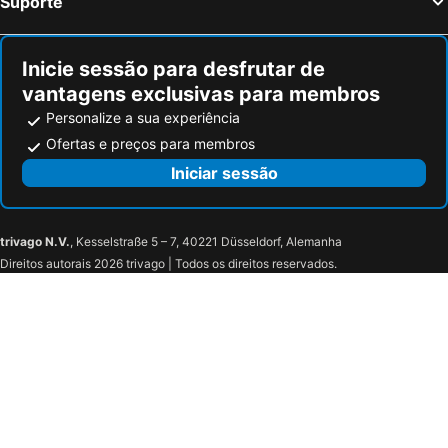
Suporte
Ambra Hotel
Hotel Eurovil Beach & Pool
Hotel Antica Fonte
Hotel San Pancrazio
Inicie sessão para desfrutar de
Foresteria La Ceriola
Vela di Soleville camere con e senza vista lago con ristorante & pizzeria
vantagens exclusivas para membros
Il Leoncino
Albergo La Svolta
Personalize a sua experiência
Villa Kinzica
Trento
Ofertas e preços para membros
Iniciar sessão
trivago N.V.
, Kesselstraße 5 – 7, 40221 Düsseldorf, Alemanha
Direitos autorais 2026 trivago | Todos os direitos reservados.