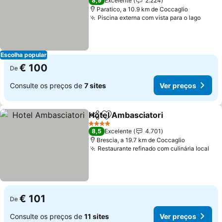
8,9
Excelente
2.224
Paratico, a 10.9 km de Coccaglio
Piscina externa com vista para o lago
Escolha popular
€ 100
De
Consulte os preços de
7 sites
Ver preços
Hotel Ambasciatori
Partilhar
Adicionar aos favoritos
4 Estrelas
8,5
Excelente
4.701
Brescia, a 19.7 km de Coccaglio
Restaurante refinado com culinária local
€ 101
De
Consulte os preços de
11 sites
Ver preços