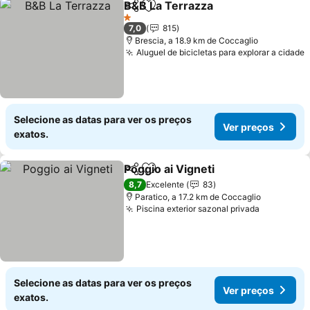
B&B La Terrazza
Partilhar
Adicionar aos favoritos
1 Estrelas
7,0
815
Brescia, a 18.9 km de Coccaglio
Aluguel de bicicletas para explorar a cidade
Selecione as datas para ver os preços
Ver preços
exatos.
Poggio ai Vigneti
Partilhar
Adicionar aos favoritos
8,7
Excelente
83
Paratico, a 17.2 km de Coccaglio
Piscina exterior sazonal privada
Selecione as datas para ver os preços
Ver preços
exatos.