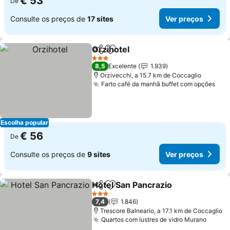
€ 53
De
Consulte os preços de
17 sites
Ver preços
Orzihotel
Partilhar
Adicionar aos favoritos
3 Estrelas
8,5
Excelente
1.939
Orzivecchi, a 15.7 km de Coccaglio
Farto café da manhã buffet com opções
Escolha popular
€ 56
De
Consulte os preços de
9 sites
Ver preços
Hotel San Pancrazio
Partilhar
Adicionar aos favoritos
3 Estrelas
7,4
1.846
Trescore Balneario, a 17.1 km de Coccaglio
Quartos com lustres de vidro Murano