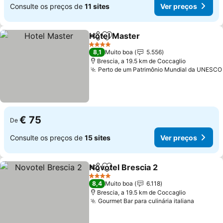
Consulte os preços de
11 sites
Ver preços
Hotel Master
Partilhar
Adicionar aos favoritos
4 Estrelas
8,1
Muito boa
5.556
Brescia, a 19.5 km de Coccaglio
Perto de um Patrimônio Mundial da UNESCO
€ 75
De
Consulte os preços de
15 sites
Ver preços
Novotel Brescia 2
Partilhar
Adicionar aos favoritos
4 Estrelas
8,4
Muito boa
6.118
Brescia, a 19.5 km de Coccaglio
Gourmet Bar para culinária italiana