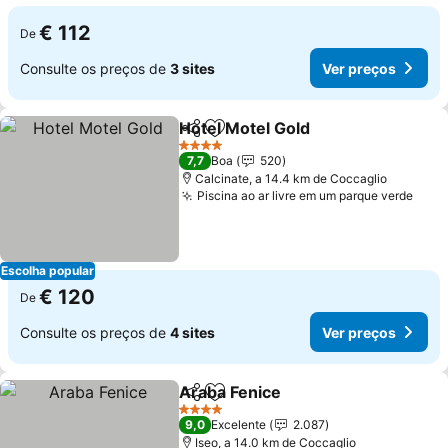
€ 112
De
Consulte os preços de
3 sites
Ver preços
Hotel Motel Gold
Partilhar
Adicionar aos favoritos
4 Estrelas
7,7
Boa
520
Calcinate, a 14.4 km de Coccaglio
Piscina ao ar livre em um parque verde
Escolha popular
€ 120
De
Consulte os preços de
4 sites
Ver preços
Araba Fenice
Partilhar
Adicionar aos favoritos
4 Estrelas
9,0
Excelente
2.087
Iseo, a 14.0 km de Coccaglio