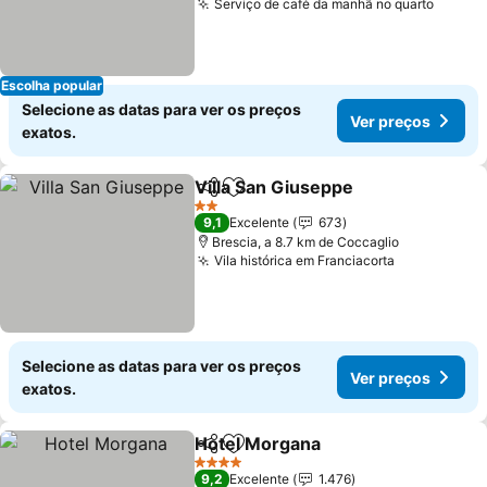
Serviço de café da manhã no quarto
Escolha popular
Selecione as datas para ver os preços
Ver preços
exatos.
Villa San Giuseppe
Partilhar
Adicionar aos favoritos
2 Estrelas
9,1
Excelente
673
Brescia, a 8.7 km de Coccaglio
Vila histórica em Franciacorta
Selecione as datas para ver os preços
Ver preços
exatos.
Hotel Morgana
Partilhar
Adicionar aos favoritos
4 Estrelas
9,2
Excelente
1.476