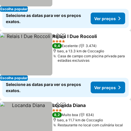
Escolha popular
Selecione as datas para ver os preços
Ver preços
exatos.
Relais I Due Roccoli
Partilhar
Adicionar aos favoritos
4 Estrelas
9,4
Excelente
3.474
Iseo, a 13.3 km de Coccaglio
Casa de campo com piscina privada para
estadias exclusivas
Escolha popular
Selecione as datas para ver os preços
Ver preços
exatos.
Locanda Diana
Partilhar
Adicionar aos favoritos
3 Estrelas
8,2
Muito boa
634
Iseo, a 11.7 km de Coccaglio
Restaurante no local com culinária local