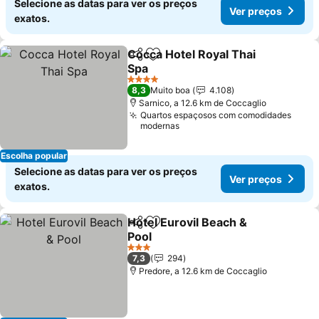
Selecione as datas para ver os preços
Ver preços
exatos.
Cocca Hotel Royal Thai
Partilhar
Adicionar aos favoritos
Spa
4 Estrelas
8,3
Muito boa
4.108
Sarnico, a 12.6 km de Coccaglio
Quartos espaçosos com comodidades
modernas
Escolha popular
Selecione as datas para ver os preços
Ver preços
exatos.
Hotel Eurovil Beach &
Partilhar
Adicionar aos favoritos
Pool
3 Estrelas
7,3
294
Predore, a 12.6 km de Coccaglio