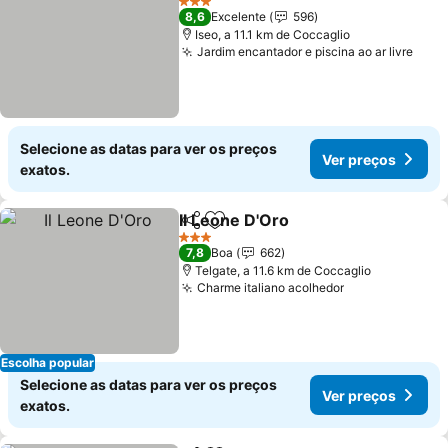
3 Estrelas
8,6
Excelente
596
Iseo, a 11.1 km de Coccaglio
Jardim encantador e piscina ao ar livre
Selecione as datas para ver os preços
Ver preços
exatos.
Il Leone D'Oro
Partilhar
Adicionar aos favoritos
3 Estrelas
7,8
Boa
662
Telgate, a 11.6 km de Coccaglio
Charme italiano acolhedor
Escolha popular
Selecione as datas para ver os preços
Ver preços
exatos.