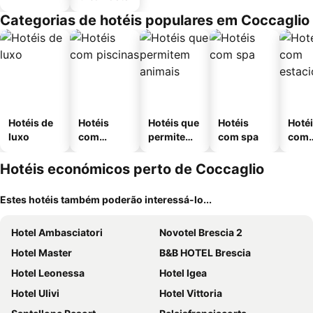
Categorias de hotéis populares em Coccaglio
Hotéis de
Hotéis
Hotéis que
Hotéis
Hoté
luxo
com
permitem
com spa
com
piscinas
animais
esta
ment
Hotéis económicos perto de Coccaglio
Estes hotéis também poderão interessá-lo...
Hotel Ambasciatori
Novotel Brescia 2
Hotel Master
B&B HOTEL Brescia
Hotel Leonessa
Hotel Igea
Hotel Ulivi
Hotel Vittoria