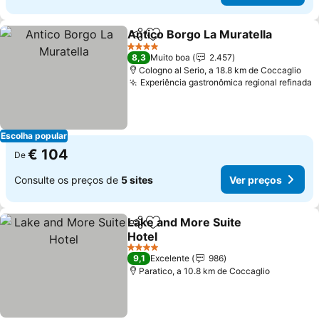
Antico Borgo La Muratella
Partilhar
Adicionar aos favoritos
4 Estrelas
8,3
Muito boa
2.457
Cologno al Serio, a 18.8 km de Coccaglio
Experiência gastronômica regional refinada
Escolha popular
€ 104
De
Consulte os preços de
5 sites
Ver preços
Lake and More Suite
Partilhar
Adicionar aos favoritos
Hotel
4 Estrelas
9,1
Excelente
986
Paratico, a 10.8 km de Coccaglio