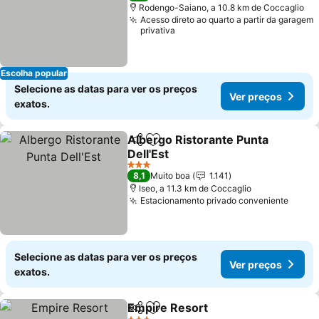
Rodengo-Saiano, a 10.8 km de Coccaglio
Acesso direto ao quarto a partir da garagem
privativa
Escolha popular
Selecione as datas para ver os preços
Ver preços
exatos.
Albergo Ristorante Punta
Partilhar
Adicionar aos favoritos
Dell'Est
3 Estrelas
8,1
Muito boa
1.141
Iseo, a 11.3 km de Coccaglio
Estacionamento privado conveniente
Selecione as datas para ver os preços
Ver preços
exatos.
Empire Resort
Partilhar
Adicionar aos favoritos