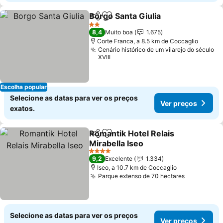
Borgo Santa Giulia
Partilhar
Adicionar aos favoritos
2 Estrelas
8,4
Muito boa
1.675
Corte Franca, a 8.5 km de Coccaglio
Cenário histórico de um vilarejo do século
XVIII
Escolha popular
Selecione as datas para ver os preços
Ver preços
exatos.
Romantik Hotel Relais
Partilhar
Adicionar aos favoritos
Mirabella Iseo
4 Estrelas
9,2
Excelente
1.334
Iseo, a 10.7 km de Coccaglio
Parque extenso de 70 hectares
Selecione as datas para ver os preços
Ver preços