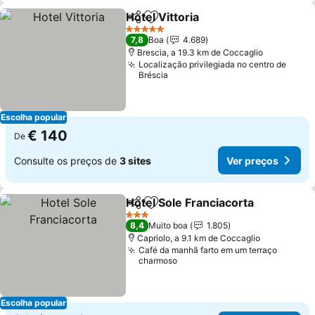
Hotel Vittoria
Partilhar
Adicionar aos favoritos
5 Estrelas
7,8
Boa
4.689
Brescia, a 19.3 km de Coccaglio
Localização privilegiada no centro de
Bréscia
Escolha popular
€ 140
De
Consulte os preços de
3 sites
Ver preços
Hotel Sole Franciacorta
Partilhar
Adicionar aos favoritos
3 Estrelas
8,4
Muito boa
1.805
Capriolo, a 9.1 km de Coccaglio
Café da manhã farto em um terraço
charmoso
Escolha popular