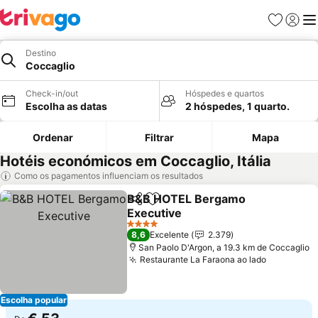
Favoritos
Iniciar
Me
Destino
Coccaglio
Check-in/out
Hóspedes e quartos
Escolha as datas
2 hóspedes, 1 quarto.
Ordenar
Filtrar
Mapa
Hotéis económicos em Coccaglio, Itália
Como os pagamentos influenciam os resultados
B&B HOTEL Bergamo
Partilhar
Adicionar aos favoritos
Executive
4 Estrelas
8,6
Excelente
2.379
San Paolo D'Argon, a 19.3 km de Coccaglio
Restaurante La Faraona ao lado
Escolha popular