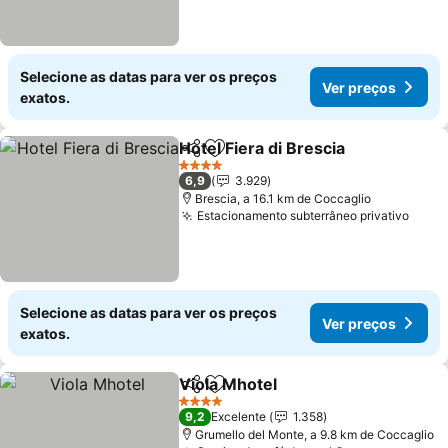
Selecione as datas para ver os preços
Ver preços
exatos.
Hotel Fiera di Brescia
Partilhar
Adicionar aos favoritos
4 Estrelas
6,9
3.929
Brescia, a 16.1 km de Coccaglio
Estacionamento subterrâneo privativo
Selecione as datas para ver os preços
Ver preços
exatos.
Viola Mhotel
Partilhar
Adicionar aos favoritos
4 Estrelas
9,2
Excelente
1.358
Grumello del Monte, a 9.8 km de Coccaglio