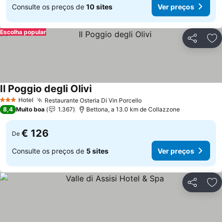
Consulte os preços de
10 sites
Ver preços
Escolha popular
Partilhar
Ad
Il Poggio degli Olivi
Hotel
Restaurante Osteria Di Vin Porcello
3 Estrelas
8,4
Muito boa
1.367
Bettona, a 13.0 km de Collazzone
€ 126
De
Consulte os preços de
5 sites
Ver preços
Partilhar
Ad