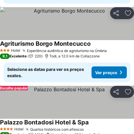
Partilhar
Ad
Agriturismo Borgo Montecucco
Hotel
Experiência autêntica de agroturismo na Úmbria
3 Estrelas
9,1
Excelente
220
Todi, a 12.0 km de Collazzone
Selecione as datas para ver os preços
Ver preços
exatos.
Escolha popular
Partilhar
Ad
Palazzo Bontadosi Hotel & Spa
Hotel
Quartos históricos com afrescos
4 Estrelas