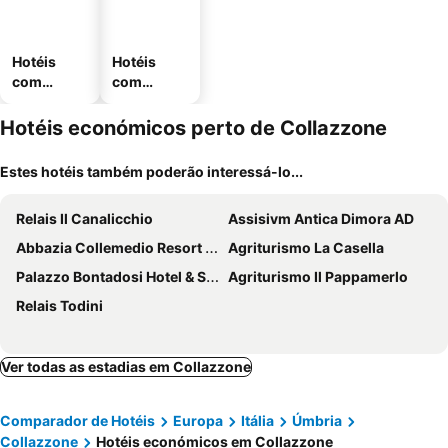
Hotéis
Hotéis
com
com
piscinas
estaciona
mento
Hotéis económicos perto de Collazzone
Estes hotéis também poderão interessá-lo...
Relais Il Canalicchio
Assisivm Antica Dimora AD
Abbazia Collemedio Resort & Spa
Agriturismo La Casella
Palazzo Bontadosi Hotel & Spa
Agriturismo Il Pappamerlo
Relais Todini
Ver todas as estadias em Collazzone
Comparador de Hotéis
Europa
Itália
Úmbria
Collazzone
Hotéis económicos em Collazzone