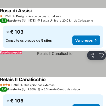
Rosa di Assisi
Hotel
Design clássico de quarto italiano
1 Estrelas
9,3
Excelente
1.578
Bastia Umbra, a 20.0 km de Collazzone
€ 103
De
Consulte os preços de
5 sites
Ver preços
Escolha popular
Partilhar
Ad
Relais Il Canalicchio
Hotel
Duas piscinas externas
4 Estrelas
8,6
Excelente
2.669
a 5.3 km de Centro da cidade
€ 105
De