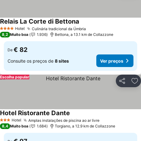
Relais La Corte di Bettona
Hotel
Culinária tradicional da Úmbria
4 Estrelas
8,2
Muito boa
1.936
Bettona, a 13.1 km de Collazzone
€ 82
De
Consulte os preços de
8 sites
Ver preços
Escolha popular
Partilhar
Ad
Hotel Ristorante Dante
Hotel
Amplas instalações de piscina ao ar livre
3 Estrelas
8,4
Muito boa
1.684
Torgiano, a 12.9 km de Collazzone