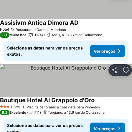
Assisivm Antica Dimora AD
Hotel
Restaurante Cantina Mandocc
8,1
Muito boa
1.634
Assis, a 18.8 km de Collazzone
Selecione as datas para ver os preços
Ver preços
exatos.
Partilhar
Ad
Boutique Hotel Al Grappolo d'Oro
Hotel
Piscina panorâmica com vista para vinhedos
3 Estrelas
9,2
Excelente
711
Torgiano, a 13.9 km de Collazzone
Selecione as datas para ver os preços
Ver preços
exatos.