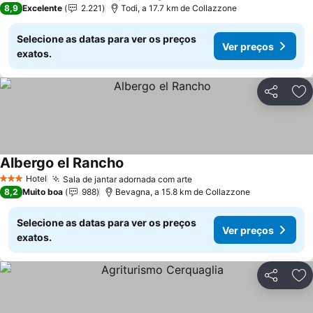
8,9
Excelente
2.221
Todi, a 17.7 km de Collazzone
Selecione as datas para ver os preços
Ver preços
exatos.
Partilhar
Ad
Albergo el Rancho
Hotel
Sala de jantar adornada com arte
3 Estrelas
8,2
Muito boa
988
Bevagna, a 15.8 km de Collazzone
Selecione as datas para ver os preços
Ver preços
exatos.
Partilhar
Ad