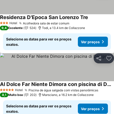
Residenza D'Epoca San Lorenzo Tre
Hotel
Acolhedora sala de estar comum
3 Estrelas
9,4
Excelente
524
Todi, a 13.4 km de Collazzone
Selecione as datas para ver os preços
Ver preços
exatos.
Partilhar
Ad
Al Dolce Far Niente Dimora con piscina di Design
Hotel
Piscina de água salgada com vistas panorâmicas
5 Estrelas
8,1
Muito boa
202
Marsciano, a 16.2 km de Collazzone
Selecione as datas para ver os preços
Ver preços
exatos.