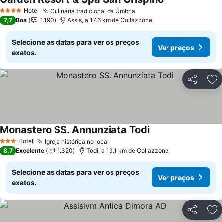
Hotel
Culinária tradicional da Úmbria
4 Estrelas
7,7
Boa
1.190
Assis, a 17.6 km de Collazzone
Selecione as datas para ver os preços
Ver preços
exatos.
Partilhar
Ad
Monastero SS. Annunziata Todi
Hotel
Igreja histórica no local
3 Estrelas
8,7
Excelente
1.320
Todi, a 13.1 km de Collazzone
Selecione as datas para ver os preços
Ver preços
exatos.
Partilhar
Ad