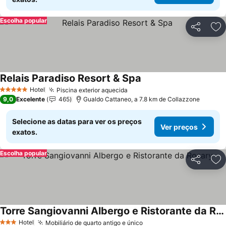
Escolha popular
Partilhar
Ad
Relais Paradiso Resort & Spa
Hotel
Piscina exterior aquecida
5 Estrelas
9,0
Excelente
465
Gualdo Cattaneo, a 7.8 km de Collazzone
Selecione as datas para ver os preços
Ver preços
exatos.
Escolha popular
Partilhar
Ad
Torre Sangiovanni Albergo e Ristorante da Rosary
Hotel
Mobiliário de quarto antigo e único
3 Estrelas