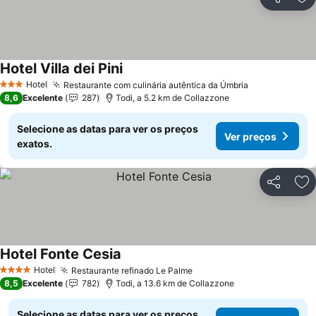
Partilhar
Ad
Hotel Villa dei Pini
Hotel
Restaurante com culinária autêntica da Úmbria
3 Estrelas
8,6
Excelente
287
Todi, a 5.2 km de Collazzone
Selecione as datas para ver os preços
Ver preços
exatos.
Partilhar
Ad
Hotel Fonte Cesia
Hotel
Restaurante refinado Le Palme
4 Estrelas
8,5
Excelente
782
Todi, a 13.6 km de Collazzone
Selecione as datas para ver os preços