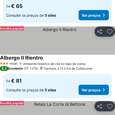
€ 65
De
Consulte os preços de
5 sites
Ver preços
Escolha popular
Partilhar
Ad
Albergo Il Rientro
Hotel
Ambiente histórico de vila no topo da colina
3 Estrelas
9,3
Excelente
1.175
Cannara, a 11.3 km de Collazzone
€ 81
De
Consulte os preços de
5 sites
Ver preços
Escolha popular
Partilhar
Ad