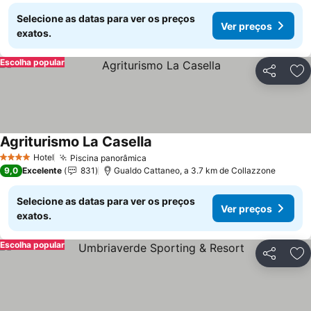
Selecione as datas para ver os preços
Ver preços
exatos.
Escolha popular
Partilhar
Ad
Agriturismo La Casella
Hotel
Piscina panorâmica
4 Estrelas
9,0
Excelente
831
Gualdo Cattaneo, a 3.7 km de Collazzone
Selecione as datas para ver os preços
Ver preços
exatos.
Escolha popular
Partilhar
Ad