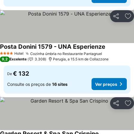
Partilhar
Ad
Posta Donini 1579 - UNA Esperienze
Hotel
Cozinha úmbria no Restaurante Pantagruel
4 Estrelas
9,2
Excelente
3.308
Perugia, a 15.5 km de Collazzone
€ 132
De
Consulte os preços de
16 sites
Ver preços
Partilhar
Ad
Garden Resort & Spa San Crispino