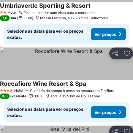
Umbriaverde Sporting & Resort
Hotel
Piscina exterior com vista para a montanha
2 Estrelas
7,8
Boa
1.168
Massa Martana, a 12.2 km de Collazzone
Selecione as datas para ver os preços
Ver preços
exatos.
Partilhar
Ad
Roccafiore Wine Resort & Spa
Hotel
Culinária do campo à mesa no restaurante Fiorfiore
4 Estrelas
9,3
Excelente
1.101
Todi, a 12.9 km de Collazzone
Selecione as datas para ver os preços
Ver preços
exatos.