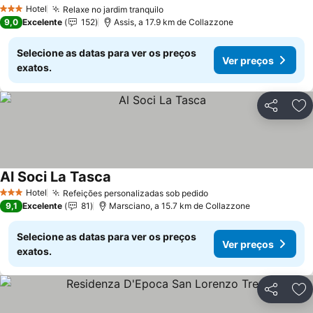
Hotel
Relaxe no jardim tranquilo
3 Estrelas
9,0
Excelente
152
Assis, a 17.9 km de Collazzone
Selecione as datas para ver os preços
Ver preços
exatos.
Partilhar
Ad
Al Soci La Tasca
Hotel
Refeições personalizadas sob pedido
3 Estrelas
9,1
Excelente
81
Marsciano, a 15.7 km de Collazzone
Selecione as datas para ver os preços
Ver preços
exatos.
Partilhar
Ad