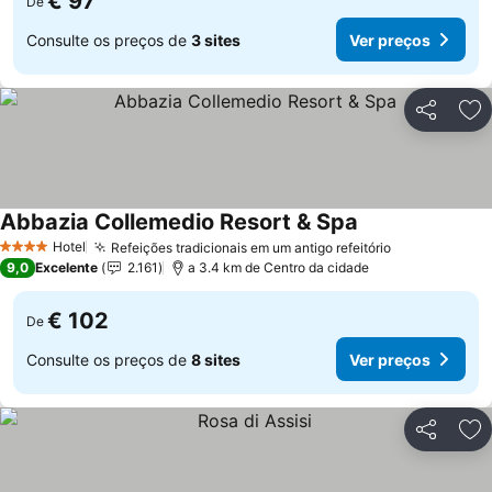
€ 97
De
Consulte os preços de
3 sites
Ver preços
Partilhar
Ad
Abbazia Collemedio Resort & Spa
Hotel
Refeições tradicionais em um antigo refeitório
4 Estrelas
9,0
Excelente
2.161
a 3.4 km de Centro da cidade
€ 102
De
Consulte os preços de
8 sites
Ver preços
Partilhar
Ad