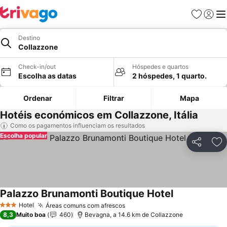
Favoritos
Iniciar
Me
Destino
Collazzone
Check-in/out
Hóspedes e quartos
Escolha as datas
2 hóspedes, 1 quarto.
Ordenar
Filtrar
Mapa
Hotéis económicos em Collazzone, Itália
Como os pagamentos influenciam os resultados
Escolha popular
Partilhar
Ad
Palazzo Brunamonti Boutique Hotel
Hotel
Áreas comuns com afrescos
3 Estrelas
8,3
Muito boa
460
Bevagna, a 14.6 km de Collazzone