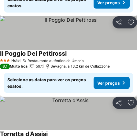
Ver preços
exatos.
Partilhar
Ad
Il Poggio Dei Pettirossi
Hotel
Restaurante autêntico da Úmbria
3 Estrelas
8,1
Muito boa
597
Bevagna, a 13.2 km de Collazzone
Selecione as datas para ver os preços
Ver preços
exatos.
Partilhar
Ad
Torretta d'Assisi