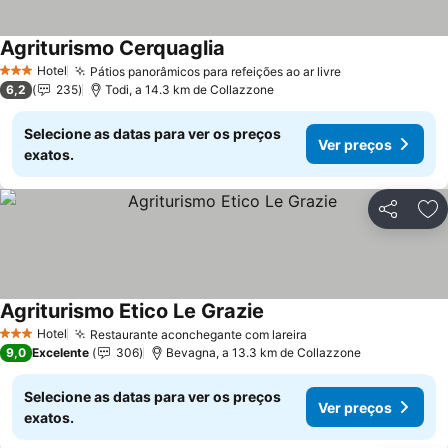
Agriturismo Cerquaglia
Hotel
Pátios panorâmicos para refeições ao ar livre
3 Estrelas
6,2
235
Todi, a 14.3 km de Collazzone
Selecione as datas para ver os preços
Ver preços
exatos.
Partilhar
Ad
Agriturismo Etico Le Grazie
Hotel
Restaurante aconchegante com lareira
3 Estrelas
9,0
Excelente
306
Bevagna, a 13.3 km de Collazzone
Selecione as datas para ver os preços
Ver preços
exatos.