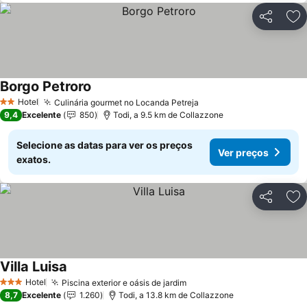
Partilhar
Ad
Borgo Petroro
Hotel
Culinária gourmet no Locanda Petreja
2 Estrelas
9,4
Excelente
850
Todi, a 9.5 km de Collazzone
Selecione as datas para ver os preços
Ver preços
exatos.
Partilhar
Ad
Villa Luisa
Hotel
Piscina exterior e oásis de jardim
3 Estrelas
8,7
Excelente
1.260
Todi, a 13.8 km de Collazzone