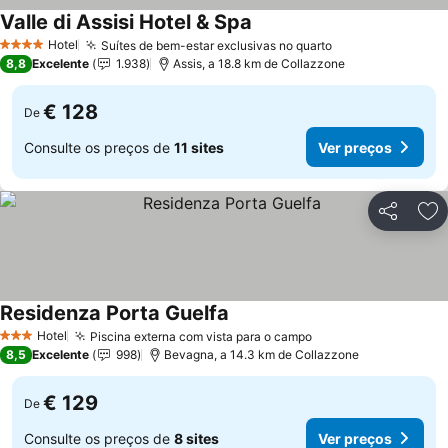
Valle di Assisi Hotel & Spa
Hotel
Suítes de bem-estar exclusivas no quarto
4 Estrelas
8,8
Excelente
1.938
Assis, a 18.8 km de Collazzone
€ 128
De
Consulte os preços de
11 sites
Ver preços
Partilhar
Ad
Residenza Porta Guelfa
Hotel
Piscina externa com vista para o campo
3 Estrelas
8,5
Excelente
998
Bevagna, a 14.3 km de Collazzone
€ 129
De
Consulte os preços de
8 sites
Ver preços