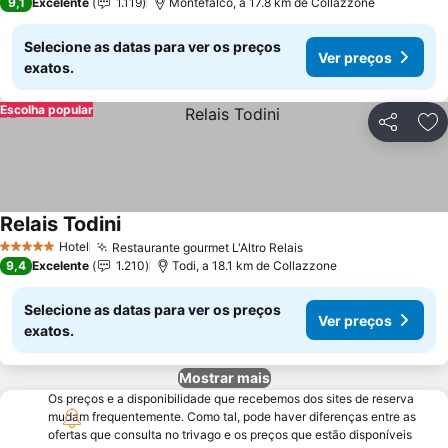
9,1
Excelente
1.119
Montefalco, a 17.8 km de Collazzone
Selecione as datas para ver os preços
Ver preços
exatos.
Escolha popular
Partilhar
Ad
Relais Todini
Hotel
Restaurante gourmet L'Altro Relais
5 Estrelas
9,4
Excelente
1.210
Todi, a 18.1 km de Collazzone
Selecione as datas para ver os preços
Ver preços
exatos.
Mostrar mais
Os preços e a disponibilidade que recebemos dos sites de reserva
mudam frequentemente. Como tal, pode haver diferenças entre as
ofertas que consulta no trivago e os preços que estão disponíveis