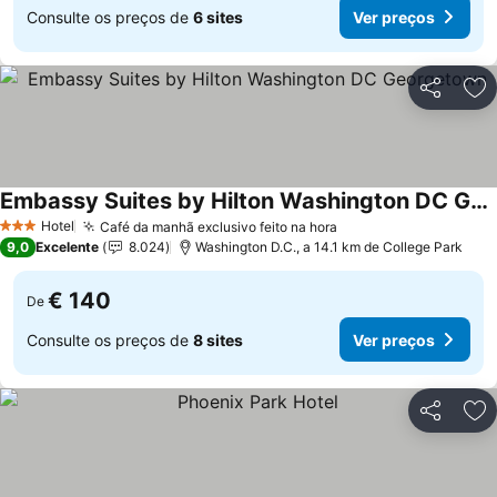
Consulte os preços de
6 sites
Ver preços
Partilhar
Ad
Embassy Suites by Hilton Washington DC Georgetown
Ver preços
Hotel
Café da manhã exclusivo feito na hora
Ver preços
3 Estrelas
9,0
Excelente
8.024
Washington D.C., a 14.1 km de College Park
€ 140
De
Consulte os preços de
8 sites
Ver preços
Partilhar
Ad