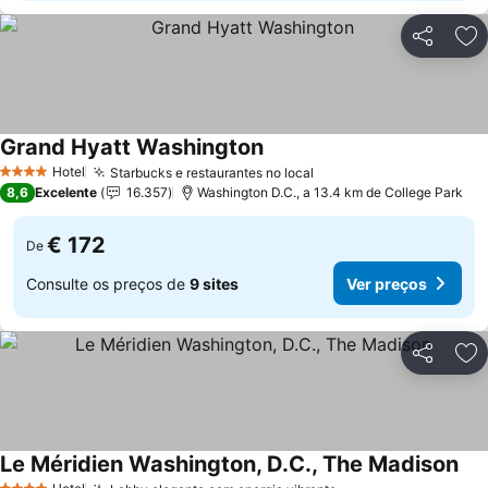
Partilhar
Ad
Grand Hyatt Washington
Ver preços
Hotel
Starbucks e restaurantes no local
Ver preços
4 Estrelas
8,6
Excelente
16.357
Washington D.C., a 13.4 km de College Park
€ 172
De
Consulte os preços de
9 sites
Ver preços
Partilhar
Ad
Le Méridien Washington, D.C., The Madison
Ver