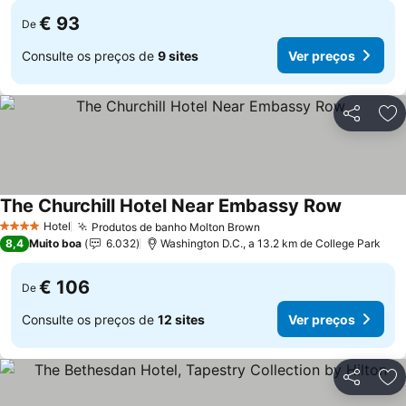
€ 93
De
Consulte os preços de
9 sites
Ver preços
Partilhar
Ad
The Churchill Hotel Near Embassy Row
Ver preç
Hotel
Produtos de banho Molton Brown
Ver preços
4 Estrelas
8,4
Muito boa
6.032
Washington D.C., a 13.2 km de College Park
€ 106
De
Consulte os preços de
12 sites
Ver preços
Partilhar
Ad