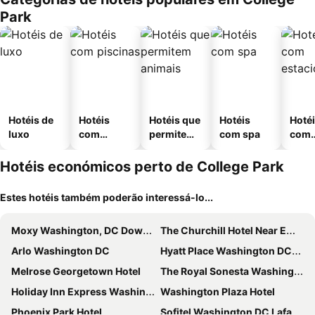
Park
Hotéis de
Hotéis
Hotéis que
Hotéis
Hoté
luxo
com
permitem
com spa
com
piscinas
animais
esta
ment
Hotéis económicos perto de College Park
Estes hotéis também poderão interessá-lo...
Moxy Washington, DC Downtown
The Churchill Hotel Near Embassy Row
Arlo Washington DC
Hyatt Place Washington DC/US Capitol
Melrose Georgetown Hotel
The Royal Sonesta Washington DC Dupont Circle
Holiday Inn Express Washington Dc Downtown By Ihg
Washington Plaza Hotel
Phoenix Park Hotel
Sofitel Washington DC Lafayette Square