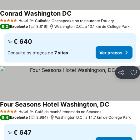
Conrad Washington DC
Ver preços
Hotel
Culinária Chesapeake no restaurante Estuary
Ver preços
5 Estrelas
9,3
Excelente
3.819
Washington D.C., a 13.1 km de College Park
€ 640
De
Consulte os preços de
7 sites
Ver preços
Partilhar
Ad
Four Seasons Hotel Washington, DC
Ver preços
Hotel
Café da manhã renomado no Seasons
Ver preços
5 Estrelas
9,4
Excelente
3.984
Washington D.C., a 14.7 km de College Park
€ 647
De