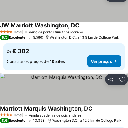
JW Marriott Washington, DC
Ver preços
Hotel
Perto de pontos turísticos icónicos
Ver preços
4 Estrelas
8,5
Excelente
9.586
Washington D.C., a 13.9 km de College Park
€ 302
De
Consulte os preços de
10 sites
Ver preços
Partilhar
Ad
Marriott Marquis Washington, DC
Ver preços
Hotel
Ampla academia de dois andares
Ver preços
4 Estrelas
8,6
Excelente
10.393
Washington D.C., a 12.9 km de College Park