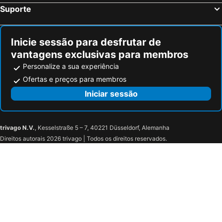
West End Washington DC, Tapestry Collection by Hilton
Residence Inn by Marriott Washington, DC National Mall
Suporte
Holiday Inn National Airport/crystal City By Ihg
Dupont Circle Embassy Inn by FOUND
Morrison Clark Historic Inn & Restaurant
The Eldon Luxury Suites
Inicie sessão para desfrutar de
Motto by Hilton Washington DC Downtown
The Normandy Hotel
vantagens exclusivas para membros
Eaton DC
Hamilton Hotel - Washington DC
Personalize a sua experiência
Best Western Plus College Park Hotel
Quality Inn
Ofertas e preços para membros
Residence Inn Silver Spring
Courtyard by Marriott Silver Spring Downtown
Iniciar sessão
Holiday Inn Express Washington Dc N-silver Spring By Ihg
Travelodge by Wyndham Silver Spring
DoubleTree by Hilton Washington DC Silver Spring
Gateway Hotel
trivago N.V.
, Kesselstraße 5 – 7, 40221 Düsseldorf, Alemanha
Hotel Arboretum
La Quinta Inn & Suites by Wyndham Washington DC-Capital NoMA
Direitos autorais 2026 trivago | Todos os direitos reservados.
Red Roof Inn Washington DC
Homewood Suites by Hilton Washington DC NoMa Union Station
Hampton Inn Washington DC NoMa Union Station
Hotel Nell - Union Market
Vignette Collection Yours Truly Dc By Ihg
AC Hotel by Marriott Arlington National Landing
Embassy Suites by Hilton Washington DC Georgetown
The Ritz-Carlton, Washington, D.C.
Courtyard by Marriott Washington, DC Dupont Circle