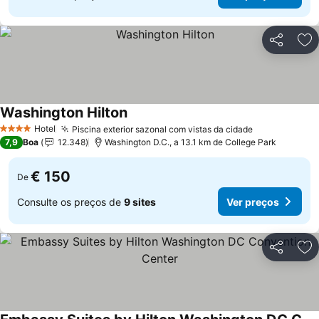
Partilhar
Ad
Washington Hilton
Ver preços
Hotel
Piscina exterior sazonal com vistas da cidade
Ver preços
4 Estrelas
7,9
Boa
12.348
Washington D.C., a 13.1 km de College Park
€ 150
De
Consulte os preços de
9 sites
Ver preços
Partilhar
Ad