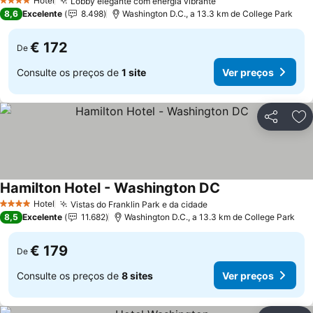
Hotel
Lobby elegante com energia vibrante
Ver preços
4 Estrelas
8,6
Excelente
8.498
Washington D.C., a 13.3 km de College Park
€ 172
De
Consulte os preços de
1 site
Ver preços
Partilhar
Ad
Hamilton Hotel - Washington DC
Ver preços
Hotel
Vistas do Franklin Park e da cidade
Ver preços
4 Estrelas
8,5
Excelente
11.682
Washington D.C., a 13.3 km de College Park
€ 179
De
Consulte os preços de
8 sites
Ver preços