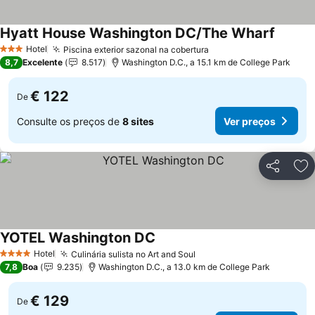
Hyatt House Washington DC/The Wharf
Ver pre
Hotel
Piscina exterior sazonal na cobertura
Ver preços
3 Estrelas
8,7
Excelente
8.517
Washington D.C., a 15.1 km de College Park
€ 122
De
Consulte os preços de
8 sites
Ver preços
Partilhar
Ad
YOTEL Washington DC
Ver preços
Hotel
Culinária sulista no Art and Soul
Ver preços
4 Estrelas
7,8
Boa
9.235
Washington D.C., a 13.0 km de College Park
€ 129
De