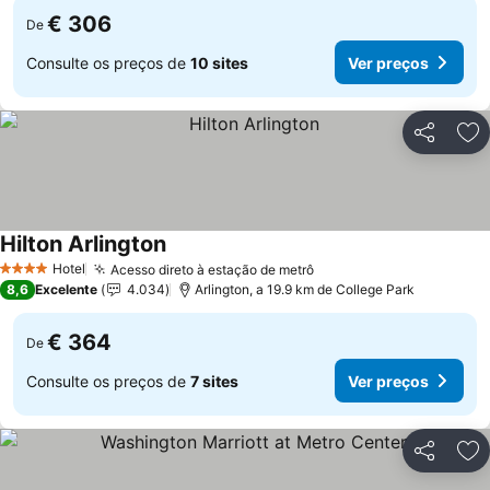
€ 306
De
Consulte os preços de
10 sites
Ver preços
Partilhar
Ad
Hilton Arlington
Ver preços
Hotel
Acesso direto à estação de metrô
Ver preços
4 Estrelas
8,6
Excelente
4.034
Arlington, a 19.9 km de College Park
€ 364
De
Consulte os preços de
7 sites
Ver preços
Partilhar
Ad