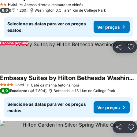
Ver preços
Hotel
Acesso direto a restaurante chinês
Ver preços
2 Estrelas
6,6
1.260
Washington D.C., a 9.1 km de College Park
Selecione as datas para ver os preços
Ver preços
exatos.
Escolha popular
Partilhar
Ad
Embassy Suites by Hilton Bethesda Washington DC
Ver preços
Hotel
Café da manhã feito na hora
Ver preços
4 Estrelas
8,9
Excelente
7.804
Bethesda, a 18.1 km de College Park
Selecione as datas para ver os preços
Ver preços
exatos.
Partilhar
Ad