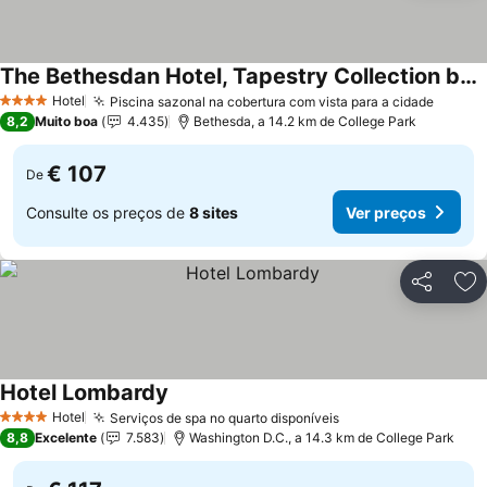
The Bethesdan Hotel, Tapestry Collection by Hilton
Ver preços
Hotel
Piscina sazonal na cobertura com vista para a cidade
Ver pr
4 Estrelas
8,2
Muito boa
4.435
Bethesda, a 14.2 km de College Park
€ 107
De
Consulte os preços de
8 sites
Ver preços
Partilhar
Ad
Hotel Lombardy
Ver preços
Hotel
Serviços de spa no quarto disponíveis
Ver preços
4 Estrelas
8,8
Excelente
7.583
Washington D.C., a 14.3 km de College Park