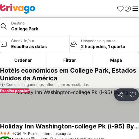
Favoritos
Iniciar
Me
Destino
College Park
Check-in/out
Hóspedes e quartos
Escolha as datas
2 hóspedes, 1 quarto.
Ordenar
Filtrar
Mapa
Hotéis económicos em College Park, Estados
Unidos da América
Como os pagamentos influenciam os resultados
Escolha popular
Partilhar
Ad
Holiday Inn Washington-college Pk (i-95) By Ihg
Ver preços
Hotel
Piscina interna espaçosa
Ver preços
3 Estrelas