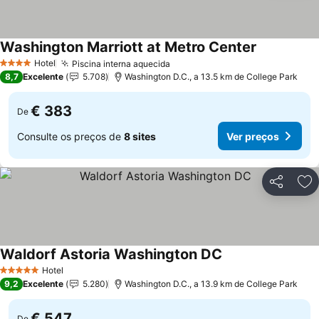
Washington Marriott at Metro Center
Ver preços
Hotel
Piscina interna aquecida
Ver preços
4 Estrelas
8,7
Excelente
5.708
Washington D.C., a 13.5 km de College Park
€ 383
De
Consulte os preços de
8 sites
Ver preços
Partilhar
Ad
Waldorf Astoria Washington DC
Ver preços
Hotel
5 Estrelas
9,2
Excelente
5.280
Washington D.C., a 13.9 km de College Park
€ 547
De