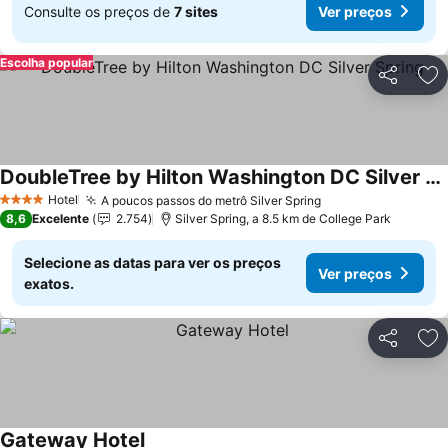
Consulte os preços de
7 sites
Ver preços
Escolha popular
Partilhar
Ad
DoubleTree by Hilton Washington DC Silver Spring
Ver preços
Hotel
A poucos passos do metrô Silver Spring
Ver preços
4 Estrelas
8,6
Excelente
2.754
Silver Spring, a 8.5 km de College Park
Selecione as datas para ver os preços
Ver preços
exatos.
Partilhar
Ad
Gateway Hotel