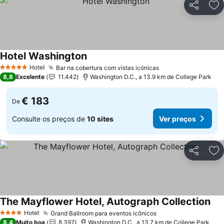
Partilhar
Ad
Hotel Washington
Ver preços
Hotel
Bar na cobertura com vistas icónicas
Ver preços
5 Estrelas
8,8
Excelente
11.442
Washington D.C., a 13.9 km de College Park
€ 183
De
Consulte os preços de
10 sites
Ver preços
Partilhar
Ad
The Mayflower Hotel, Autograph Collection
Ver
Hotel
Grand Ballroom para eventos icônicos
Ver preços
4 Estrelas
8,4
Muito boa
8.397
Washington D.C., a 13.7 km de College Park