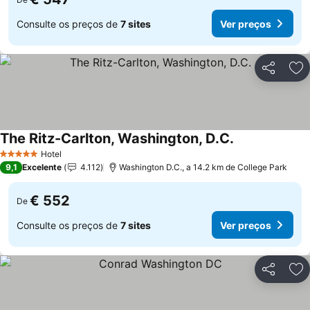
Consulte os preços de
7 sites
Ver preços
Partilhar
Ad
The Ritz-Carlton, Washington, D.C.
Ver preços
Hotel
5 Estrelas
9,1
Excelente
4.112
Washington D.C., a 14.2 km de College Park
€ 552
De
Consulte os preços de
7 sites
Ver preços
Partilhar
Ad