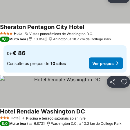
Partilhar
Ad
Sheraton Pentagon City Hotel
Ver preços
Hotel
Vistas panorâmicas de Washington D.C.
Ver preços
4 Estrelas
8,0
Muito boa
10.098
Arlington, a 18.7 km de College Park
€ 86
De
Consulte os preços de
10 sites
Ver preços
Partilhar
Ad
Hotel Rendale Washington DC
Ver preços
Hotel
Piscina e terraço sazonais ao ar livre
Ver preços
3 Estrelas
8,0
Muito boa
6.873
Washington D.C., a 13.2 km de College Park