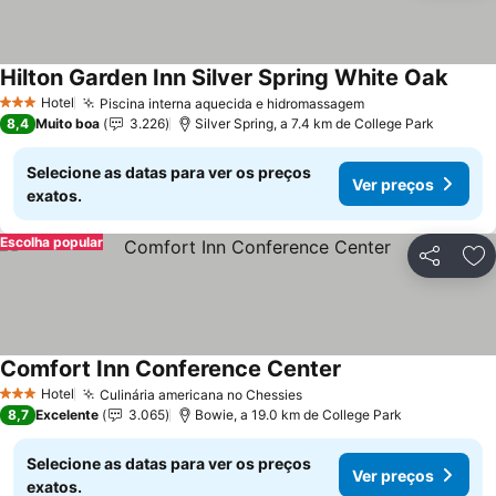
Hilton Garden Inn Silver Spring White Oak
Ver p
Hotel
Piscina interna aquecida e hidromassagem
Ver preços
3 Estrelas
8,4
Muito boa
3.226
Silver Spring, a 7.4 km de College Park
Selecione as datas para ver os preços
Ver preços
exatos.
Escolha popular
Partilhar
Ad
Comfort Inn Conference Center
Ver preços
Hotel
Culinária americana no Chessies
Ver preços
3 Estrelas
8,7
Excelente
3.065
Bowie, a 19.0 km de College Park
Selecione as datas para ver os preços
Ver preços
exatos.