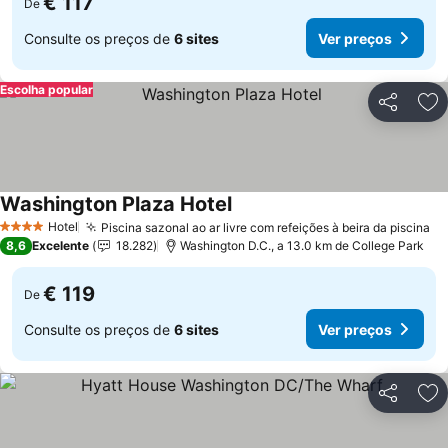
€ 117
De
Consulte os preços de
6 sites
Ver preços
Escolha popular
Partilhar
Ad
Washington Plaza Hotel
Ver preços
Hotel
Piscina sazonal ao ar livre com refeições à beira da piscina
Ve
4 Estrelas
8,6
Excelente
18.282
Washington D.C., a 13.0 km de College Park
€ 119
De
Consulte os preços de
6 sites
Ver preços
Partilhar
Ad