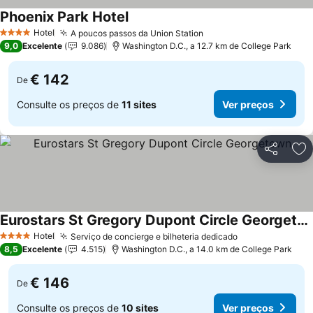
Phoenix Park Hotel
Ver preços
Hotel
A poucos passos da Union Station
Ver preços
4 Estrelas
9,0
Excelente
9.086
Washington D.C., a 12.7 km de College Park
€ 142
De
Consulte os preços de
11 sites
Ver preços
Partilhar
Ad
Eurostars St Gregory Dupont Circle Georgetown
Ver preços
Hotel
Serviço de concierge e bilheteria dedicado
Ver preços
4 Estrelas
8,5
Excelente
4.515
Washington D.C., a 14.0 km de College Park
€ 146
De
Consulte os preços de
10 sites
Ver preços