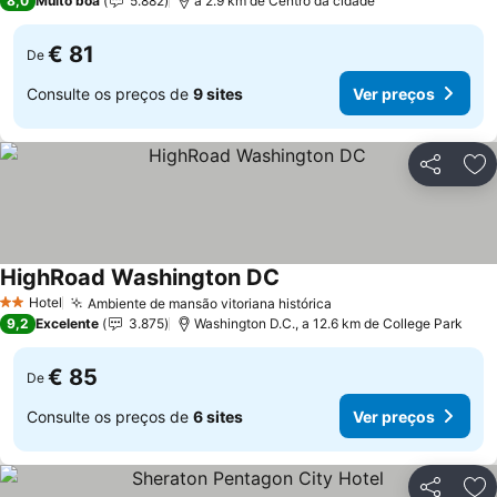
8,0
Muito boa
5.882
a 2.9 km de Centro da cidade
€ 81
De
Consulte os preços de
9 sites
Ver preços
Partilhar
Ad
HighRoad Washington DC
Ver preços
Hotel
Ambiente de mansão vitoriana histórica
Ver preços
2 Estrelas
9,2
Excelente
3.875
Washington D.C., a 12.6 km de College Park
€ 85
De
Consulte os preços de
6 sites
Ver preços