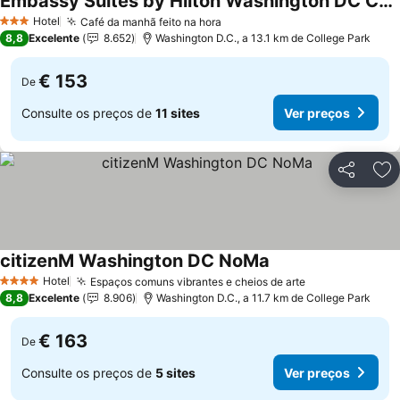
Embassy Suites by Hilton Washington DC Convention Center
Ver preços
Hotel
Café da manhã feito na hora
Ver preços
3 Estrelas
8,8
Excelente
8.652
Washington D.C., a 13.1 km de College Park
€ 153
De
Consulte os preços de
11 sites
Ver preços
Partilhar
Ad
citizenM Washington DC NoMa
Ver preços
Hotel
Espaços comuns vibrantes e cheios de arte
Ver preços
4 Estrelas
8,8
Excelente
8.906
Washington D.C., a 11.7 km de College Park
€ 163
De
Consulte os preços de
5 sites
Ver preços