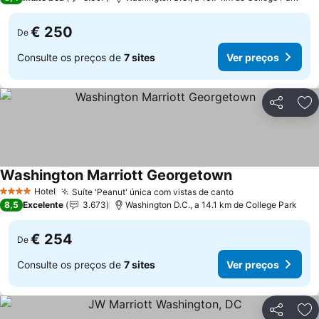
€ 250
De
Consulte os preços de
7 sites
Ver preços
Partilhar
Ad
Washington Marriott Georgetown
Ver preços
Hotel
Suíte 'Peanut' única com vistas de canto
Ver preços
4 Estrelas
8,5
Excelente
3.673
Washington D.C., a 14.1 km de College Park
€ 254
De
Consulte os preços de
7 sites
Ver preços
Partilhar
Ad