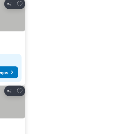
Adicionar aos favoritos
Partilhar
eços
Adicionar aos favoritos
Partilhar