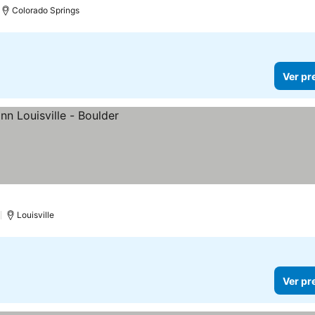
Colorado Springs
Ver pr
)
Louisville
Ver pr