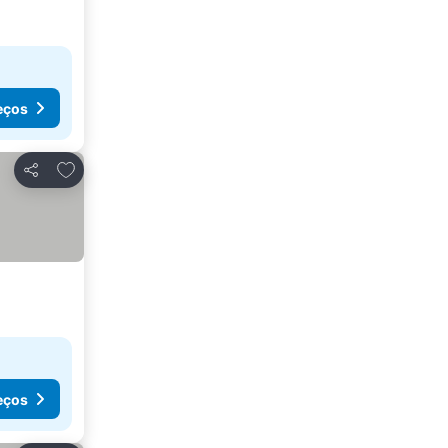
eços
Adicionar aos favoritos
Partilhar
eços