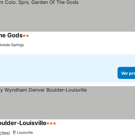
The Gods
2 Estrelas
lorado Springs
Ver pr
ulder-Louisville
3 Estrelas
ções)
Louisville