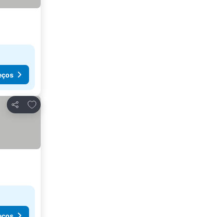
eços
Adicionar aos favoritos
Partilhar
eços