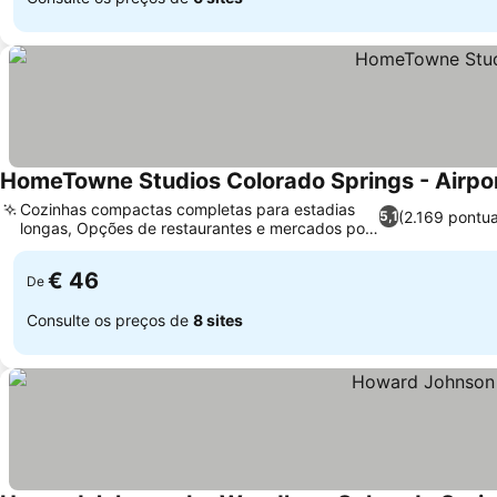
HomeTowne Studios Colorado Springs - Airpo
Cozinhas compactas completas para estadias
(2.169 pontu
5,1
longas, Opções de restaurantes e mercados por
perto
€ 46
De
Consulte os preços de
8 sites