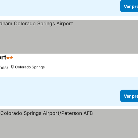
Ver pr
rt
2 Estrelas
ões)
Colorado Springs
Ver pr