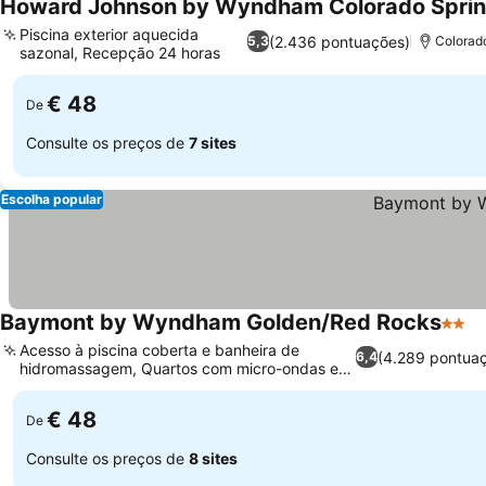
Howard Johnson by Wyndham Colorado Spri
Piscina exterior aquecida
(2.436 pontuações)
5,3
Colorad
sazonal, Recepção 24 horas
€ 48
De
Consulte os preços de
7 sites
Escolha popular
Baymont by Wyndham Golden/Red Rocks
2 Est
Acesso à piscina coberta e banheira de
(4.289 pontua
6,4
hidromassagem, Quartos com micro-ondas e
geladeira
€ 48
De
Consulte os preços de
8 sites