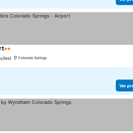
rt
2 Estrelas
ações)
Colorado Springs
Ver pr