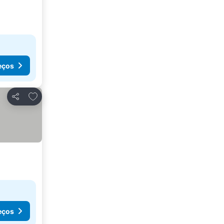
eços
Adicionar aos favoritos
Partilhar
eços