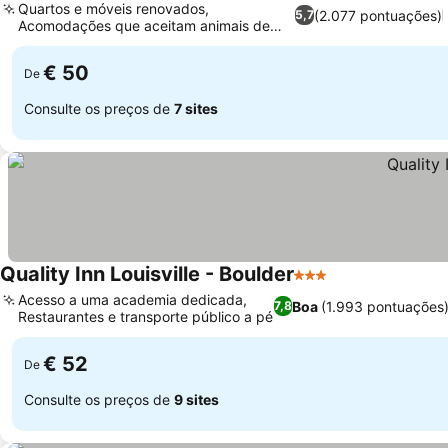
Quartos e móveis renovados,
(2.077 pontuações)
5,7
Acomodações que aceitam animais de
estimação
€ 50
De
Consulte os preços de
7 sites
Quality Inn Louisville - Boulder
3 Estrelas
Acesso a uma academia dedicada,
Boa
(1.993 pontuações
7,8
Restaurantes e transporte público a pé
€ 52
De
Consulte os preços de
9 sites