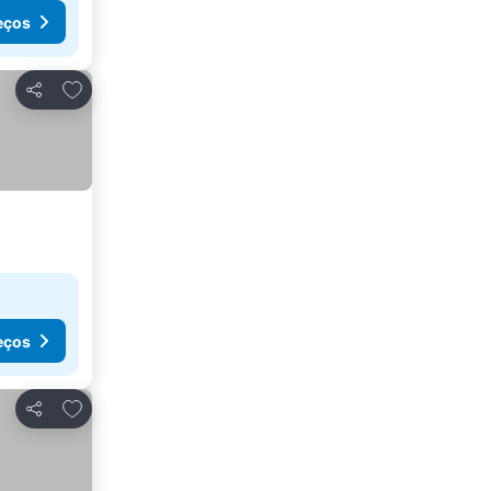
eços
Adicionar aos favoritos
Partilhar
eços
Adicionar aos favoritos
Partilhar