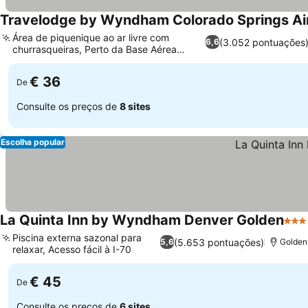
Travelodge by Wyndham Colorado Springs Ai
Área de piquenique ao ar livre com
(3.052 pontuações
6,6
churrasqueiras, Perto da Base Aérea
Peterson
€ 36
De
Consulte os preços de
8 sites
Escolha popular
La Quinta Inn by Wyndham Denver Golden
3 Es
Piscina externa sazonal para
(5.653 pontuações)
5,6
Golden
relaxar, Acesso fácil à I-70
€ 45
De
Consulte os preços de
6 sites