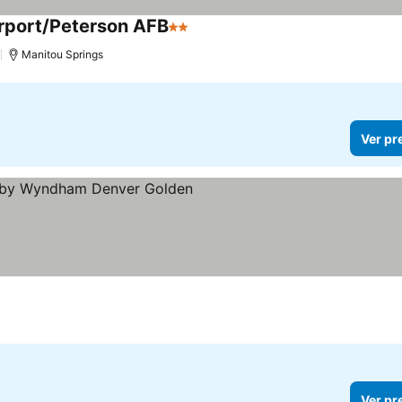
rport/Peterson AFB
2 Estrelas
)
Manitou Springs
Ver pr
trelas
Ver pr