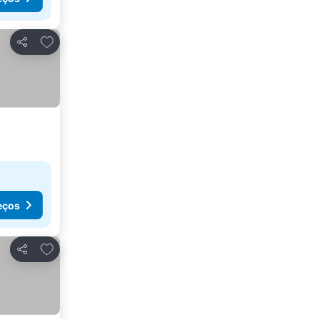
Adicionar aos favoritos
Partilhar
eços
Adicionar aos favoritos
Partilhar