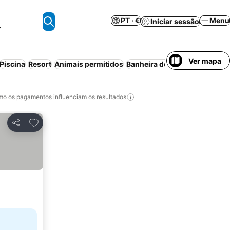
PT · €
Menu
Iniciar sessão
.
Ver mapa
Piscina
Resort
Animais permitidos
Banheira de hidromassagem
o os pagamentos influenciam os resultados
Adicionar aos favoritos
Partilhar