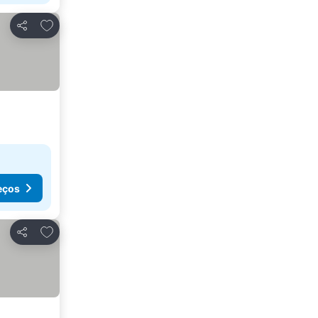
Adicionar aos favoritos
Partilhar
eços
Adicionar aos favoritos
Partilhar