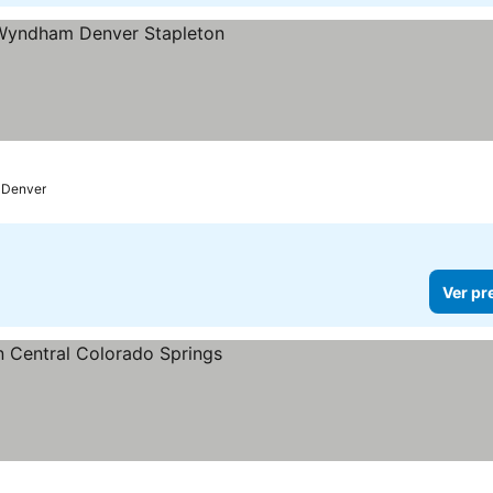
as
Denver
Ver pr
s