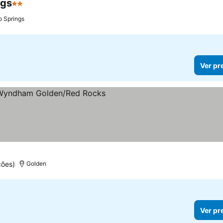
ngs
2 Estrelas
o Springs
Ver pr
relas
ções)
Golden
Ver pr