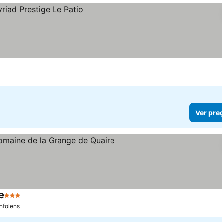
Ver pre
e
3 Estrelas
nfolens