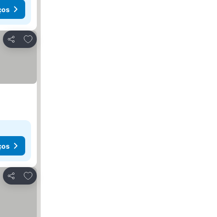
ços
Adicionar aos favoritos
Partilhar
ços
Adicionar aos favoritos
Partilhar