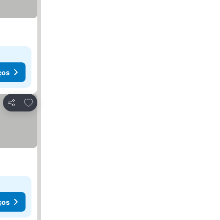
ços
Adicionar aos favoritos
Partilhar
ços