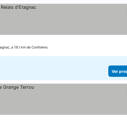
agnac, a 16.1 km de Confolens
Ver pre