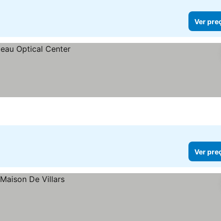
Ver pre
Ver pre