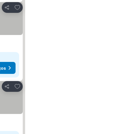
Adicionar aos favoritos
Partilhar
ços
Adicionar aos favoritos
Partilhar