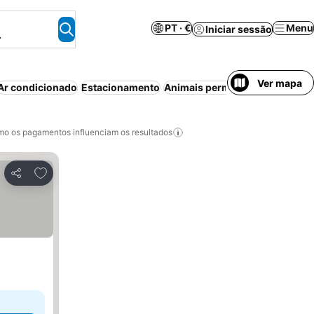
PT · €
Menu
Iniciar sessão
.
Ver mapa
Ar condicionado
Estacionamento
Animais permitidos
Casa/apart
o os pagamentos influenciam os resultados
Adicionar aos favoritos
Partilhar