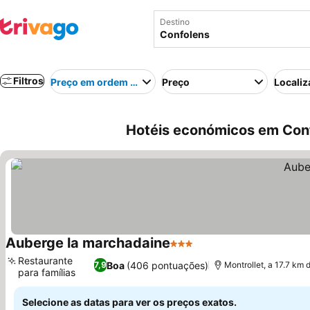
Destino
Filtros
Preço em ordem crescente
Preço
Localiz
Hotéis económicos em Conf
Auberge la marchadaine
3 Estrelas
Restaurante
Boa
(406 pontuações)
7,9
Montrollet, a 17.7 km
para famílias
Selecione as datas para ver os preços exatos.