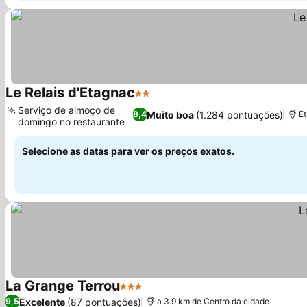
Le Relais d'Etagnac
2 Estrelas
Serviço de almoço de
Muito boa
(1.284 pontuações)
8,4
Ét
domingo no restaurante
Selecione as datas para ver os preços exatos.
La Grange Terrou
3 Estrelas
Excelente
(87 pontuações)
9,5
a 3.9 km de Centro da cidade