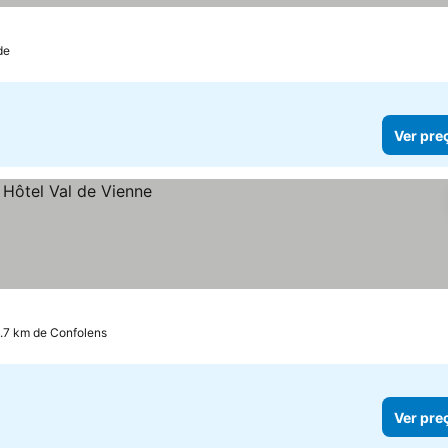
de
Ver pre
9.7 km de Confolens
Ver pre