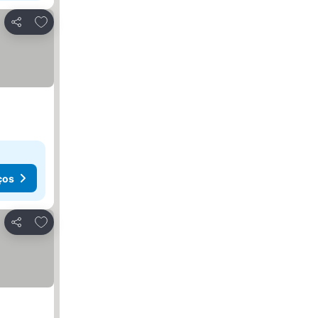
Adicionar aos favoritos
Partilhar
ços
Adicionar aos favoritos
Partilhar