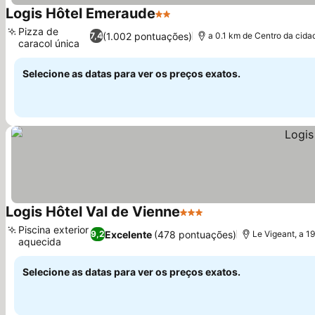
Logis Hôtel Emeraude
2 Estrelas
Pizza de
(1.002 pontuações)
7,4
a 0.1 km de Centro da cida
caracol única
Selecione as datas para ver os preços exatos.
Logis Hôtel Val de Vienne
3 Estrelas
Piscina exterior
Excelente
(478 pontuações)
9,2
Le Vigeant, a 1
aquecida
Selecione as datas para ver os preços exatos.