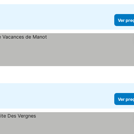
Ver pre
Ver pre