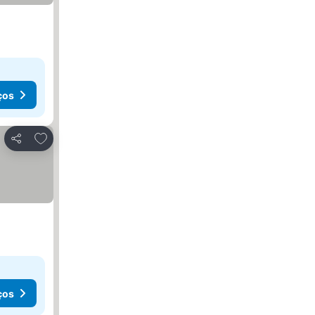
ços
Adicionar aos favoritos
Partilhar
ços