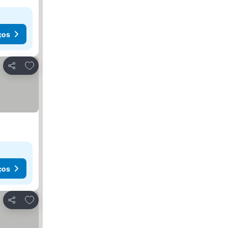
ços
Adicionar aos favoritos
Partilhar
ços
Adicionar aos favoritos
Partilhar