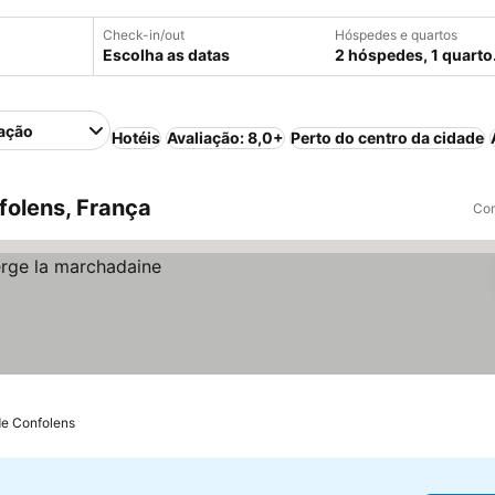
Check-in/out
Hóspedes e quartos
Escolha as datas
2 hóspedes, 1 quarto
ação
Hotéis
Avaliação: 8,0+
Perto do centro da cidade
olens, França
Com
 de Confolens