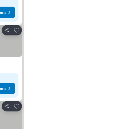
ços
Adicionar aos favoritos
Partilhar
ços
Adicionar aos favoritos
Partilhar