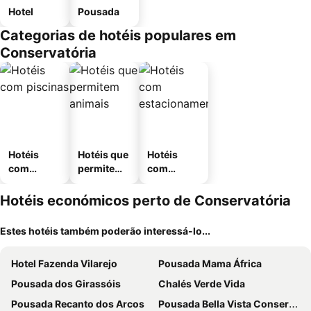
Hotel
Pousada
Categorias de hotéis populares em
Conservatória
Hotéis
Hotéis que
Hotéis
com
permitem
com
piscinas
animais
estaciona
mento
Hotéis económicos perto de Conservatória
Estes hotéis também poderão interessá-lo...
Hotel Fazenda Vilarejo
Pousada Mama África
Pousada dos Girassóis
Chalés Verde Vida
Pousada Recanto dos Arcos
Pousada Bella Vista Conservatória