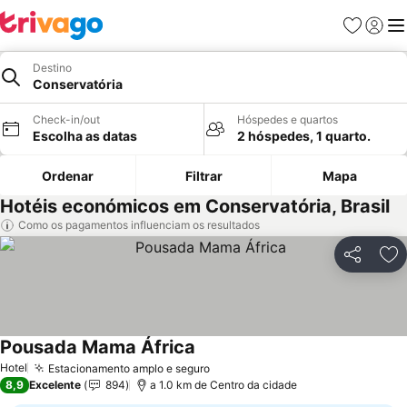
Favoritos
Iniciar
Me
Destino
Conservatória
Check-in/out
Hóspedes e quartos
Escolha as datas
2 hóspedes, 1 quarto.
Ordenar
Filtrar
Mapa
Hotéis económicos em Conservatória, Brasil
Como os pagamentos influenciam os resultados
Partilhar
Ad
Pousada Mama África
Hotel
Estacionamento amplo e seguro
8,9
Excelente
894
a 1.0 km de Centro da cidade