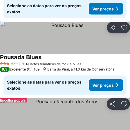
Selecione as datas para ver os preços
Ver preços
exatos.
Partilhar
Ad
Pousada Blues
Hotel
Quartos temáticos de rock e blues
3 Estrelas
9,3
Excelente
169
Barra do Piraí, a 11.0 km de Conservatória
Selecione as datas para ver os preços
Ver preços
exatos.
Escolha popular
Partilhar
Ad