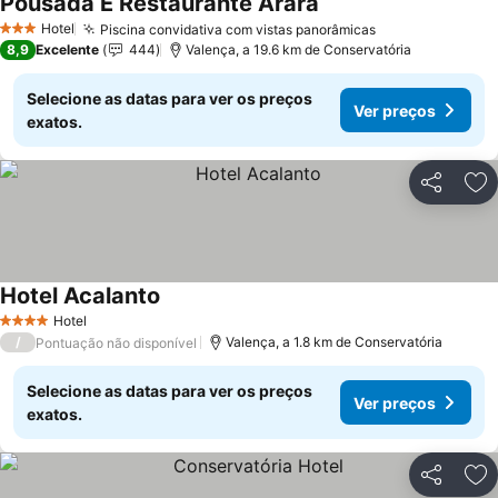
Pousada E Restaurante Arara
Hotel
Piscina convidativa com vistas panorâmicas
3 Estrelas
8,9
Excelente
444
Valença, a 19.6 km de Conservatória
Selecione as datas para ver os preços
Ver preços
exatos.
Partilhar
Ad
Hotel Acalanto
Hotel
4 Estrelas
/
Valença, a 1.8 km de Conservatória
Pontuação não disponível
Selecione as datas para ver os preços
Ver preços
exatos.
Partilhar
Ad