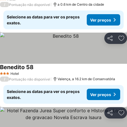
2 Estrelas
/
a 0.6 km de Centro da cidade
Pontuação não disponível
Selecione as datas para ver os preços
Ver preços
exatos.
Partilhar
Ad
Benedito 58
Hotel
3 Estrelas
/
Valença, a 16.2 km de Conservatória
Pontuação não disponível
Selecione as datas para ver os preços
Ver preços
exatos.
Partilhar
Ad