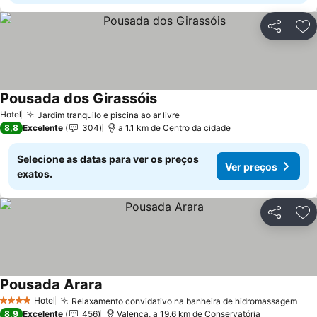
Partilhar
Ad
Pousada dos Girassóis
Hotel
Jardim tranquilo e piscina ao ar livre
8,8
Excelente
304
a 1.1 km de Centro da cidade
Selecione as datas para ver os preços
Ver preços
exatos.
Partilhar
Ad
Pousada Arara
Hotel
Relaxamento convidativo na banheira de hidromassagem
4 Estrelas
8,9
Excelente
456
Valença, a 19.6 km de Conservatória