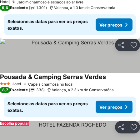
Hotel
Jardim charmoso e espaços ao ar livre
9,6
Excelente
1.301
Valença, a 1.0 km de Conservatória
Selecione as datas para ver os preços
Ver preços
exatos.
Partilhar
Ad
Pousada & Camping Serras Verdes
Hotel
Capela charmosa no local
3 Estrelas
8,7
Excelente
338
Valença, a 2.3 km de Conservatória
Selecione as datas para ver os preços
Ver preços
exatos.
Escolha popular
Partilhar
Ad