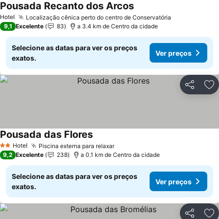
Pousada Recanto dos Arcos
Hotel
Localização cênica perto do centro de Conservatória
9,1
Excelente
83
a 3.4 km de Centro da cidade
Selecione as datas para ver os preços
Ver preços
exatos.
Partilhar
Ad
Pousada das Flores
Hotel
Piscina externa para relaxar
2 Estrelas
9,2
Excelente
238
a 0.1 km de Centro da cidade
Selecione as datas para ver os preços
Ver preços
exatos.
Partilhar
Ad