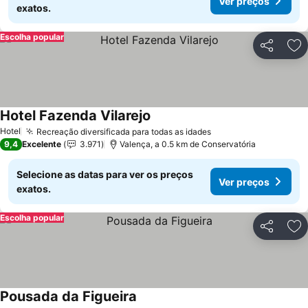
Ver preços
exatos.
Escolha popular
Partilhar
Ad
Hotel Fazenda Vilarejo
Hotel
Recreação diversificada para todas as idades
9,4
Excelente
3.971
Valença, a 0.5 km de Conservatória
Selecione as datas para ver os preços
Ver preços
exatos.
Escolha popular
Partilhar
Ad
Pousada da Figueira