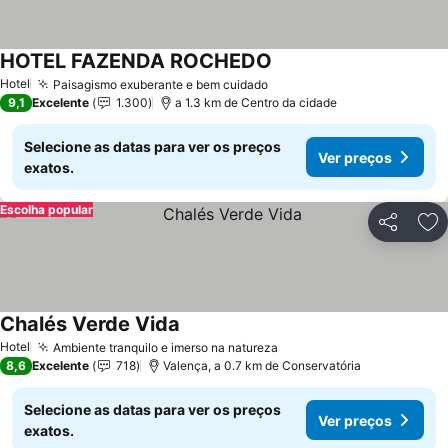
HOTEL FAZENDA ROCHEDO
Hotel
Paisagismo exuberante e bem cuidado
9,1
Excelente
1.300
a 1.3 km de Centro da cidade
Selecione as datas para ver os preços
Ver preços
exatos.
Escolha popular
Partilhar
Ad
Chalés Verde Vida
Hotel
Ambiente tranquilo e imerso na natureza
8,6
Excelente
718
Valença, a 0.7 km de Conservatória
Selecione as datas para ver os preços
Ver preços
exatos.