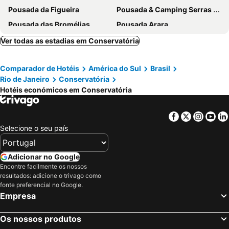
Pousada da Figueira
Pousada & Camping Serras Verdes
Pousada das Bromélias
Pousada Arara
Pousada E Restaurante Arara
Ver todas as estadias em Conservatória
Comparador de Hotéis
América do Sul
Brasil
Rio de Janeiro
Conservatória
Hotéis económicos em Conservatória
Facebook
Twitter
Insta
Yo
Selecione o seu país
Adicionar no Google
Encontre facilmente os nossos
resultados: adicione o trivago como
fonte preferencial no Google.
Empresa
Os nossos produtos