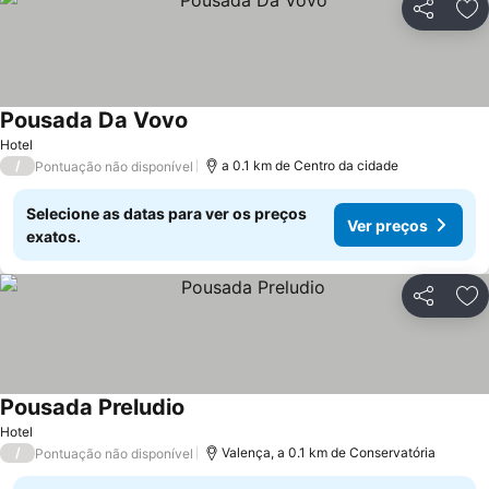
Partilhar
Ad
Pousada Da Vovo
Hotel
/
a 0.1 km de Centro da cidade
Pontuação não disponível
Selecione as datas para ver os preços
Ver preços
exatos.
Partilhar
Ad
Pousada Preludio
Hotel
/
Valença, a 0.1 km de Conservatória
Pontuação não disponível