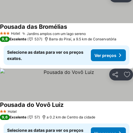
Pousada das Bromélias
Hotel
Jardins amplos com um lago sereno
3 Estrelas
9,8
Excelente
537
Barra do Piraí, a 9.5 km de Conservatória
Selecione as datas para ver os preços
Ver preços
exatos.
Partilhar
Ad
Pousada do Vovô Luiz
Hotel
2 Estrelas
9,6
Excelente
57
a 0.2 km de Centro da cidade
Selecione as datas para ver os preços