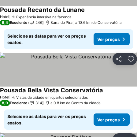
Pousada Recanto da Lunane
Hotel
Experiência imersiva na fazenda
9,4
Excelente
246
Barra do Piraí, a 18.6 km de Conservatória
Selecione as datas para ver os preços
Ver preços
exatos.
Partilhar
Ad
Pousada Bella Vista Conservatória
Hotel
Vistas da cidade em quartos selecionados
8,9
Excelente
314
a 0.8 km de Centro da cidade
Selecione as datas para ver os preços
Ver preços
exatos.