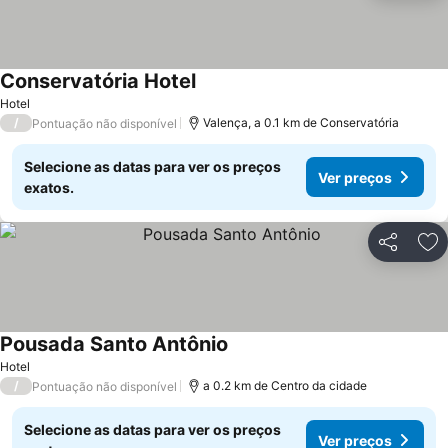
Conservatória Hotel
Hotel
/
Valença, a 0.1 km de Conservatória
Pontuação não disponível
Selecione as datas para ver os preços
Ver preços
exatos.
Partilhar
Ad
Pousada Santo Antônio
Hotel
/
a 0.2 km de Centro da cidade
Pontuação não disponível
Selecione as datas para ver os preços
Ver preços