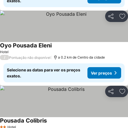
exatos.
Partilhar
Ad
Oyo Pousada Eleni
Hotel
/
a 0.2 km de Centro da cidade
Pontuação não disponível
Selecione as datas para ver os preços
Ver preços
exatos.
Partilhar
Ad
Pousada Colibris
Hotel