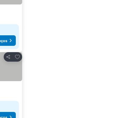
eços
Adicionar aos favoritos
Partilhar
eços