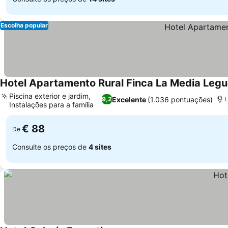
Escolha popular
Hotel Apartamento Rural Finca La Media Leg
Piscina exterior e jardim,
Excelente
(1.036 pontuações)
9,2
L
Instalações para a família
Ver preços
€ 88
De
Consulte os preços de
4 sites