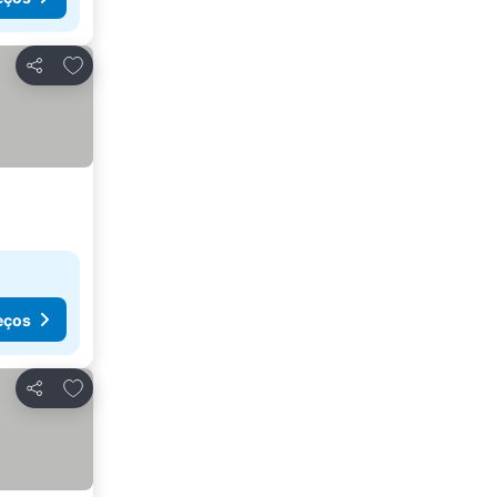
Adicionar aos favoritos
Partilhar
eços
Adicionar aos favoritos
Partilhar