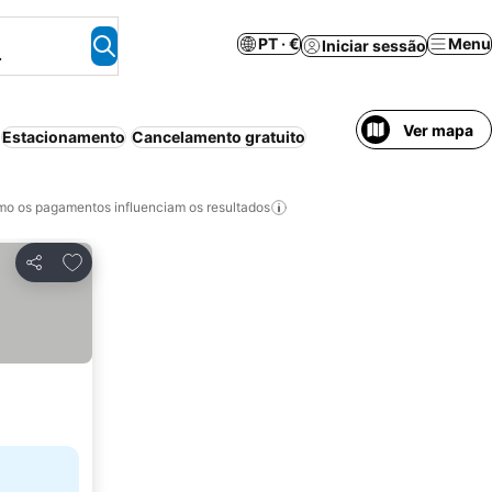
PT · €
Menu
Iniciar sessão
.
Ver mapa
Estacionamento
Cancelamento gratuito
o os pagamentos influenciam os resultados
Adicionar aos favoritos
Partilhar