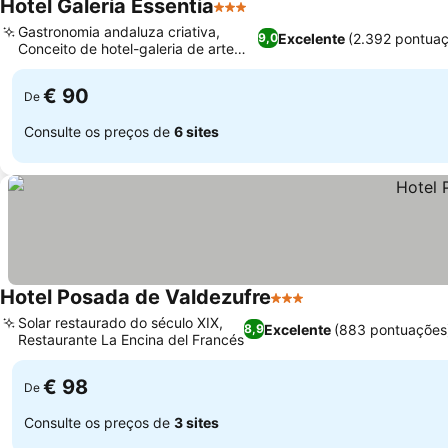
Hotel Galería Essentia
3 Estrelas
Ver preços
Gastronomia andaluza criativa,
Excelente
(2.392 pontua
9,0
Conceito de hotel-galeria de arte
Ver preços
boutique
€ 90
De
Consulte os preços de
6 sites
Hotel Posada de Valdezufre
3 Estrelas
Ver preços
Solar restaurado do século XIX,
Excelente
(883 pontuações
8,9
Restaurante La Encina del Francés
Ver preços
€ 98
De
Consulte os preços de
3 sites