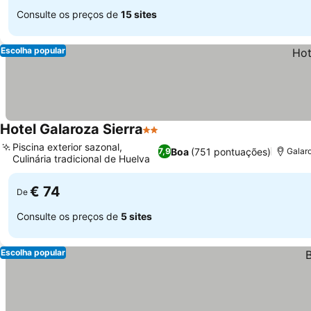
Consulte os preços de
15 sites
Escolha popular
Hotel Galaroza Sierra
2 Estrelas
Ver preços
Piscina exterior sazonal,
Boa
(751 pontuações)
7,9
Galar
Culinária tradicional de Huelva
Ver preços
€ 74
De
Consulte os preços de
5 sites
Escolha popular