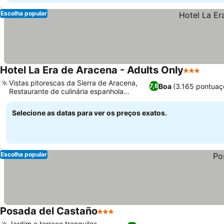
Escolha popular
Hotel La Era de Aracena - Adults Only
3 Estrelas
Ver p
Vistas pitorescas da Sierra de Aracena,
Boa
(3.165 pontuaç
7,6
Restaurante de culinária espanhola
Ver preços
tradicional
Selecione as datas para ver os preços exatos.
Escolha popular
Posada del Castaño
3 Estrelas
Ver preços
Jardim e terraço tranquilos,