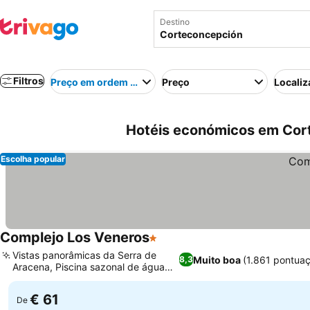
Destino
Filtros
Preço em ordem crescente
Preço
Localiz
Hotéis económicos em Cor
Escolha popular
Complejo Los Veneros
1 Estrelas
Ver preços
Vistas panorâmicas da Serra de
Muito boa
(1.861 pontua
8,3
Aracena, Piscina sazonal de água
Ver preços
salgada
€ 61
De