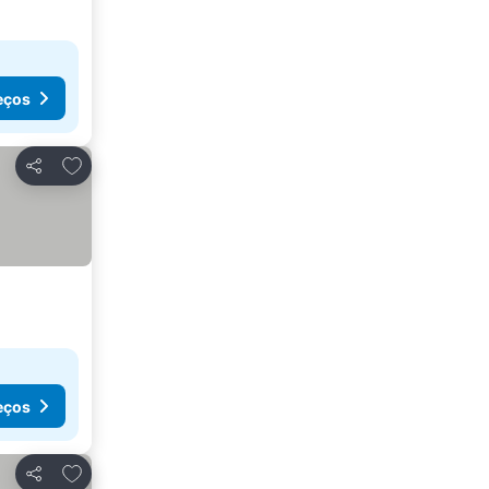
eços
Adicionar aos favoritos
Partilhar
eços
Adicionar aos favoritos
Partilhar