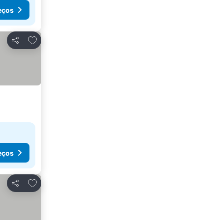
eços
Adicionar aos favoritos
Partilhar
eços
Adicionar aos favoritos
Partilhar