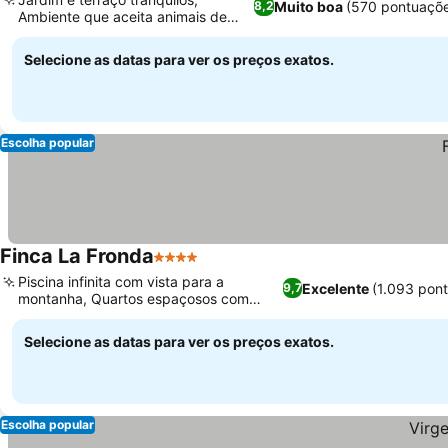
Muito boa
(570 pontuaçõ
8,2
Ambiente que aceita animais de
Ver preços
estimação
Selecione as datas para ver os preços exatos.
Escolha popular
Finca La Fronda
4 Estrelas
Ver preços
Piscina infinita com vista para a
Excelente
(1.093 pon
9,7
montanha, Quartos espaçosos com
Ver preços
terraços privados
Selecione as datas para ver os preços exatos.
Escolha popular