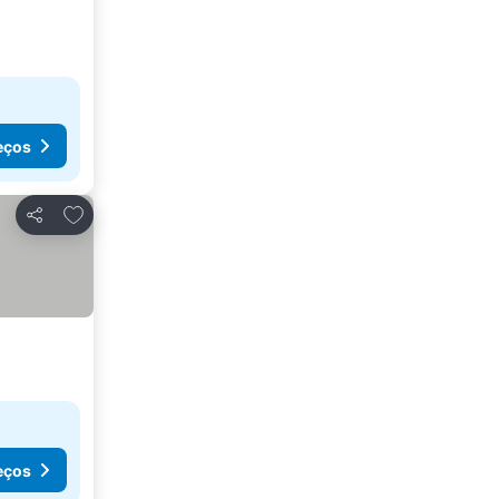
eços
Adicionar aos favoritos
Partilhar
eços