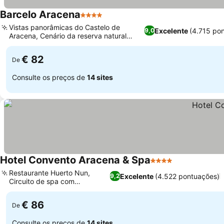
Barcelo Aracena
4 Estrelas
Ver preços
Vistas panorâmicas do Castelo de
Excelente
(4.715 po
9,0
Aracena, Cenário da reserva natural
Ver preços
Sierra de Aracena
€ 82
De
Consulte os preços de
14 sites
Hotel Convento Aracena & Spa
4 Estrelas
Ver preços
Restaurante Huerto Nun,
Excelente
(4.522 pontuações)
9,2
Circuito de spa com
Ver preços
hidroterapia
€ 86
De
Consulte os preços de
14 sites