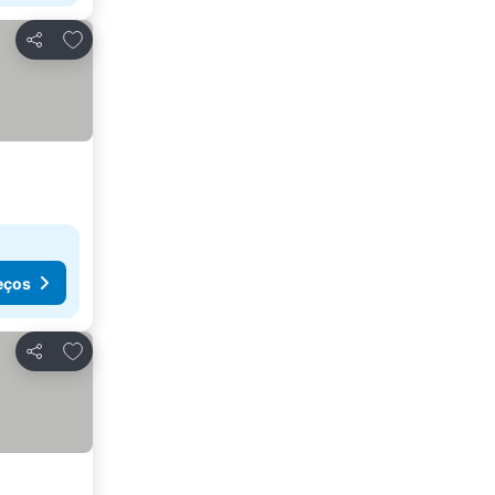
Adicionar aos favoritos
Partilhar
eços
Adicionar aos favoritos
Partilhar