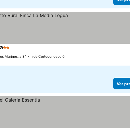
ua
2 Estrelas
Ver preços
os Marines, a 8.1 km de Corteconcepción
Ver pr