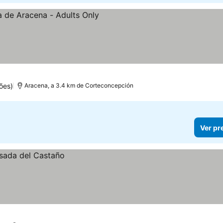
reços
ões)
Aracena, a 3.4 km de Corteconcepción
Ver pr