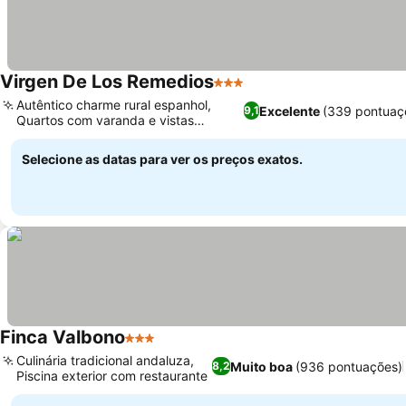
Virgen De Los Remedios
3 Estrelas
Ver preços
Autêntico charme rural espanhol,
Excelente
(339 pontuaç
9,1
Quartos com varanda e vistas
Ver preços
panorâmicas
Selecione as datas para ver os preços exatos.
Finca Valbono
3 Estrelas
Ver preços
Culinária tradicional andaluza,
Muito boa
(936 pontuações)
8,2
Piscina exterior com restaurante
Ver preços