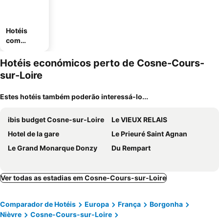
Hotéis
com
estaciona
mento
Hotéis económicos perto de Cosne-Cours-
sur-Loire
Estes hotéis também poderão interessá-lo...
ibis budget Cosne-sur-Loire
Le VIEUX RELAIS
Hotel de la gare
Le Prieuré Saint Agnan
Le Grand Monarque Donzy
Du Rempart
Ver todas as estadias em Cosne-Cours-sur-Loire
Comparador de Hotéis
Europa
França
Borgonha
Nièvre
Cosne-Cours-sur-Loire