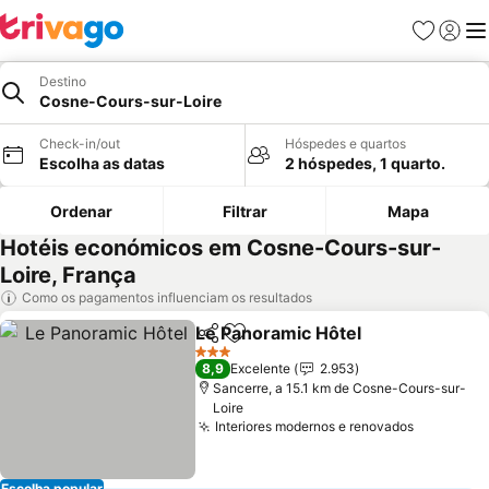
Favoritos
Iniciar
Me
Destino
Cosne-Cours-sur-Loire
Check-in/out
Hóspedes e quartos
Escolha as datas
2 hóspedes, 1 quarto.
Ordenar
Filtrar
Mapa
Hotéis económicos em Cosne-Cours-sur-
Loire, França
Como os pagamentos influenciam os resultados
Le Panoramic Hôtel
Partilhar
Adicionar aos favoritos
3 Estrelas
8,9
Excelente
2.953
Sancerre, a 15.1 km de Cosne-Cours-sur-
Loire
Interiores modernos e renovados
Escolha popular