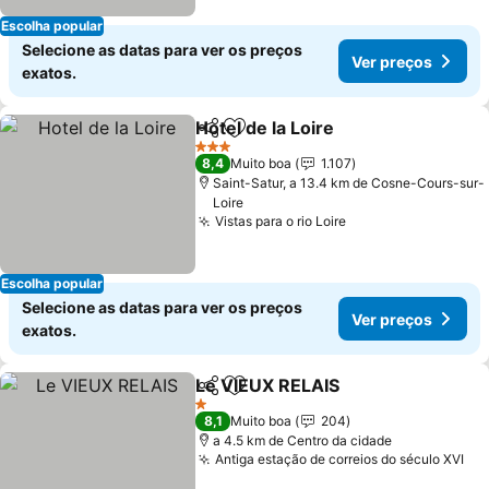
Escolha popular
Selecione as datas para ver os preços
Ver preços
exatos.
Hotel de la Loire
Partilhar
Adicionar aos favoritos
3 Estrelas
8,4
Muito boa
1.107
Saint-Satur, a 13.4 km de Cosne-Cours-sur-
Loire
Vistas para o rio Loire
Escolha popular
Selecione as datas para ver os preços
Ver preços
exatos.
Le VIEUX RELAIS
Partilhar
Adicionar aos favoritos
1 Estrelas
8,1
Muito boa
204
a 4.5 km de Centro da cidade
Antiga estação de correios do século XVI