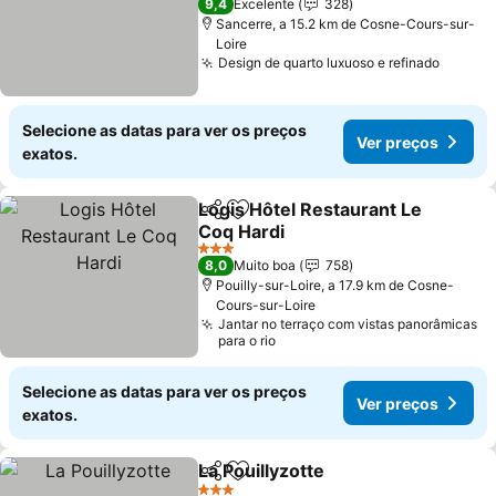
9,4
Excelente
328
Sancerre, a 15.2 km de Cosne-Cours-sur-
Loire
Design de quarto luxuoso e refinado
Selecione as datas para ver os preços
Ver preços
exatos.
Logis Hôtel Restaurant Le
Partilhar
Adicionar aos favoritos
Coq Hardi
3 Estrelas
8,0
Muito boa
758
Pouilly-sur-Loire, a 17.9 km de Cosne-
Cours-sur-Loire
Jantar no terraço com vistas panorâmicas
para o rio
Selecione as datas para ver os preços
Ver preços
exatos.
La Pouillyzotte
Partilhar
Adicionar aos favoritos