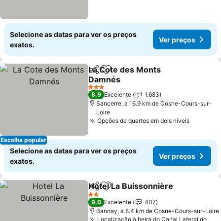
Selecione as datas para ver os preços
Ver preços
exatos.
La Cote des Monts
Partilhar
Adicionar aos favoritos
Damnés
3 Estrelas
8,9
Excelente
1.683
Sancerre, a 16.9 km de Cosne-Cours-sur-
Loire
Opções de quartos em dois níveis
Escolha popular
Selecione as datas para ver os preços
Ver preços
exatos.
Hotel La Buissonnière
Partilhar
Adicionar aos favoritos
2 Estrelas
9,0
Excelente
407
Bannay, a 8.4 km de Cosne-Cours-sur-Loire
Localização à beira do Canal Lateral do