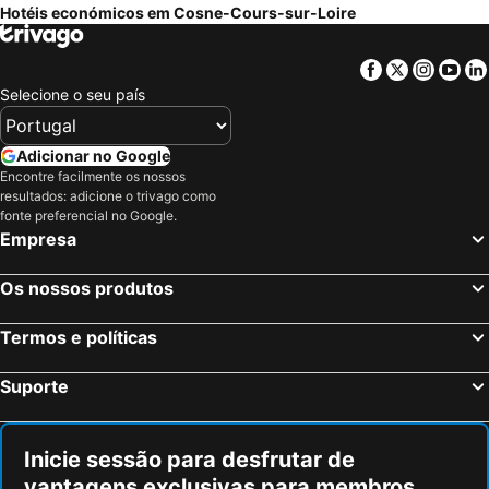
Hotéis económicos em Cosne-Cours-sur-Loire
Facebook
Twitter
Insta
Yo
Selecione o seu país
Adicionar no Google
Encontre facilmente os nossos
resultados: adicione o trivago como
fonte preferencial no Google.
Empresa
Os nossos produtos
Termos e políticas
Suporte
Inicie sessão para desfrutar de
vantagens exclusivas para membros