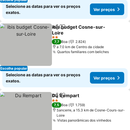
Selecione as datas para ver os preços
Ver preços
exatos.
ibis budget Cosne-sur-
Partilhar
Adicionar aos favoritos
Loire
2 Estrelas
7,7
Boa
2.824
a 7.0 km de Centro da cidade
Quartos familiares com beliches
Escolha popular
Selecione as datas para ver os preços
Ver preços
exatos.
Du Rempart
Partilhar
Adicionar aos favoritos
2 Estrelas
7,5
Boa
1.759
Sancerre, a 15.3 km de Cosne-Cours-sur-
Loire
Vistas panorâmicas dos vinhedos