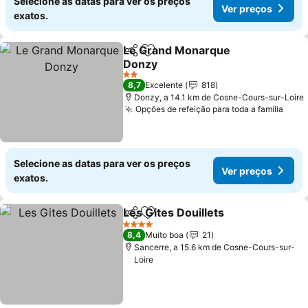
Selecione as datas para ver os preços
Ver preços
exatos.
Le Grand Monarque
Partilhar
Adicionar aos favoritos
Donzy
2 Estrelas
8,7
Excelente
818
Donzy, a 14.1 km de Cosne-Cours-sur-Loire
Opções de refeição para toda a família
Selecione as datas para ver os preços
Ver preços
exatos.
Les Gites Douillets
Partilhar
Adicionar aos favoritos
4 Estrelas
8,4
Muito boa
21
Sancerre, a 15.6 km de Cosne-Cours-sur-
Loire