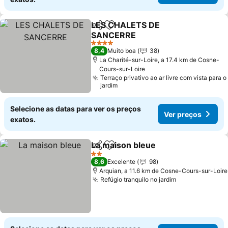
LES CHALETS DE
Partilhar
Adicionar aos favoritos
SANCERRE
4 Estrelas
8,4
Muito boa
38
La Charité-sur-Loire, a 17.4 km de Cosne-
Cours-sur-Loire
Terraço privativo ao ar livre com vista para o
jardim
Selecione as datas para ver os preços
Ver preços
exatos.
La maison bleue
Partilhar
Adicionar aos favoritos
2 Estrelas
8,6
Excelente
98
Arquian, a 11.6 km de Cosne-Cours-sur-Loire
Refúgio tranquilo no jardim