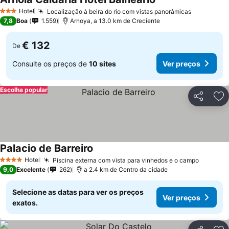
Hotel
Localização à beira do rio com vistas panorâmicas
3 Estrelas
7,8
Boa
1.559
Arnoya, a 13.0 km de Creciente
€ 132
De
Consulte os preços de
10 sites
Ver preços
Escolha popular
Partilhar
Ad
Palacio de Barreiro
Hotel
Piscina externa com vista para vinhedos e o campo
4 Estrelas
9,0
Excelente
262
a 2.4 km de Centro da cidade
Selecione as datas para ver os preços
Ver preços
exatos.