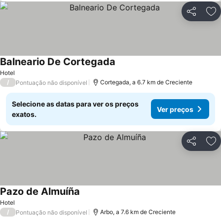
Partilhar
Ad
Balneario De Cortegada
Hotel
/
Cortegada, a 6.7 km de Creciente
Pontuação não disponível
Selecione as datas para ver os preços
Ver preços
exatos.
Partilhar
Ad
Pazo de Almuíña
Hotel
/
Arbo, a 7.6 km de Creciente
Pontuação não disponível