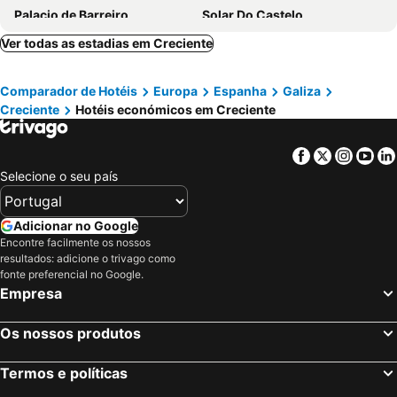
Palacio de Barreiro
Solar Do Castelo
Aldeia de Pontes - Castro Laboreiro
Rectoral de Fofe
Ver todas as estadias em Creciente
Quinta da Calçada
Hotel La Rectoral
Comparador de Hotéis
Europa
Espanha
Galiza
Casa da Corga
ABADIA CALDARIA
Creciente
Hotéis económicos em Creciente
Hotel Recanto do Avia
Alcázar Milmanda
Granxa D Outeiro
Abadía Caldaria
Facebook
Twitter
Insta
Yo
Pazo Carballo Hotel
Villa Valle Verde
Selecione o seu país
Balneario De Cortegada
Casa Grande La Almuiña
Quinta do Reguengo
Hotel Pazo Carballo
Adicionar no Google
Encontre facilmente os nossos
resultados: adicione o trivago como
fonte preferencial no Google.
Empresa
Os nossos produtos
Termos e políticas