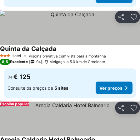
Partilhar
Ad
Quinta da Calçada
Hotel
Piscina privativa com vista para a montanha
3 Estrelas
8,5
Excelente
94
Melgaço, a 5.0 km de Creciente
€ 125
De
Consulte os preços de
5 sites
Ver preços
Escolha popular
Partilhar
Ad
Arnoia Caldaria Hotel Balneario