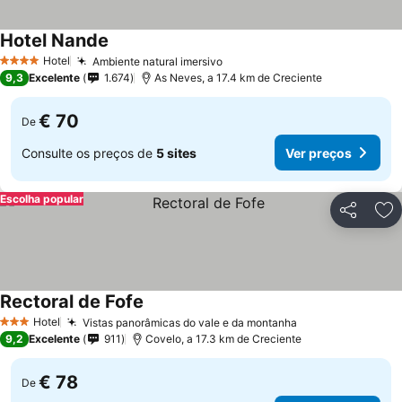
Hotel Nande
Hotel
Ambiente natural imersivo
4 Estrelas
9,3
Excelente
1.674
As Neves, a 17.4 km de Creciente
€ 70
De
Consulte os preços de
5 sites
Ver preços
Escolha popular
Partilhar
Ad
Rectoral de Fofe
Hotel
Vistas panorâmicas do vale e da montanha
3 Estrelas
9,2
Excelente
911
Covelo, a 17.3 km de Creciente
€ 78
De