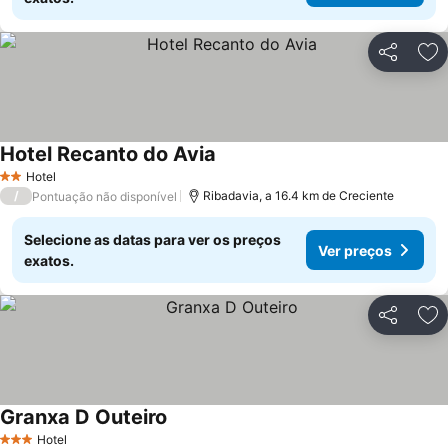
Partilhar
Ad
Hotel Recanto do Avia
Hotel
2 Estrelas
/
Ribadavia, a 16.4 km de Creciente
Pontuação não disponível
Selecione as datas para ver os preços
Ver preços
exatos.
Partilhar
Ad
Granxa D Outeiro
Hotel
3 Estrelas