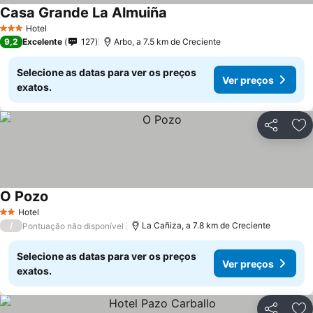
Casa Grande La Almuiña
Hotel
3 Estrelas
9,2
Excelente
127
Arbo, a 7.5 km de Creciente
Selecione as datas para ver os preços
Ver preços
exatos.
Partilhar
Ad
O Pozo
Hotel
2 Estrelas
/
La Cañiza, a 7.8 km de Creciente
Pontuação não disponível
Selecione as datas para ver os preços
Ver preços
exatos.