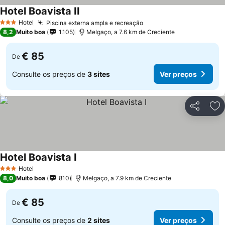
Hotel Boavista II
Hotel
Piscina externa ampla e recreação
3 Estrelas
8,2
Muito boa
1.105
Melgaço, a 7.6 km de Creciente
€ 85
De
Consulte os preços de
3 sites
Ver preços
Partilhar
Ad
Hotel Boavista I
Hotel
3 Estrelas
8,0
Muito boa
810
Melgaço, a 7.9 km de Creciente
€ 85
De
Consulte os preços de
2 sites
Ver preços