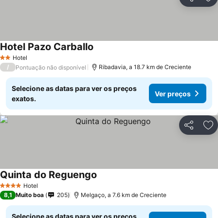
Partilhar
Ad
Hotel Pazo Carballo
Hotel
2 Estrelas
/
Ribadavia, a 18.7 km de Creciente
Pontuação não disponível
Selecione as datas para ver os preços
Ver preços
exatos.
Partilhar
Ad
Quinta do Reguengo
Hotel
4 Estrelas
8,1
Muito boa
205
Melgaço, a 7.6 km de Creciente
Selecione as datas para ver os preços