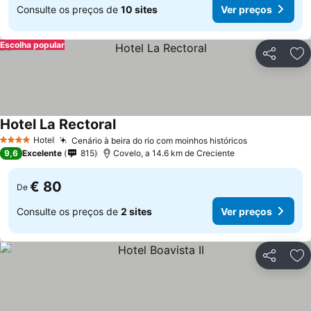
Consulte os preços de
10 sites
Ver preços
Escolha popular
Partilhar
Ad
Hotel La Rectoral
Hotel
Cenário à beira do rio com moinhos históricos
4 Estrelas
9,6
Excelente
815
Covelo, a 14.6 km de Creciente
€ 80
De
Consulte os preços de
2 sites
Ver preços
Partilhar
Ad