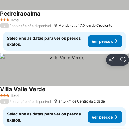
Pedreiracalma
Hotel
3 Estrelas
/
Mondariz, a 17.0 km de Creciente
Pontuação não disponível
Selecione as datas para ver os preços
Ver preços
exatos.
Partilhar
Ad
Villa Valle Verde
Hotel
3 Estrelas
/
a 1.5 km de Centro da cidade
Pontuação não disponível
Selecione as datas para ver os preços
Ver preços
exatos.