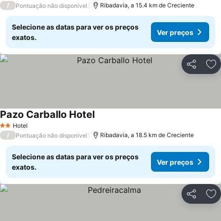
/
Ribadavia, a 15.4 km de Creciente
Pontuação não disponível
Selecione as datas para ver os preços
Ver preços
exatos.
Partilhar
Ad
Pazo Carballo Hotel
Hotel
2 Estrelas
/
Ribadavia, a 18.5 km de Creciente
Pontuação não disponível
Selecione as datas para ver os preços
Ver preços
exatos.
Partilhar
Ad