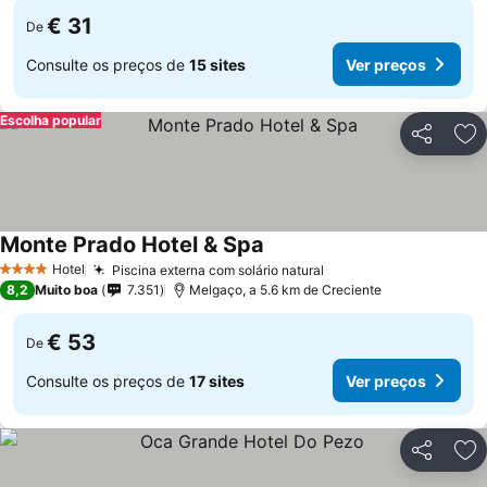
€ 31
De
Consulte os preços de
15 sites
Ver preços
Escolha popular
Partilhar
Ad
Monte Prado Hotel & Spa
Hotel
Piscina externa com solário natural
4 Estrelas
8,2
Muito boa
7.351
Melgaço, a 5.6 km de Creciente
€ 53
De
Consulte os preços de
17 sites
Ver preços
Partilhar
Ad