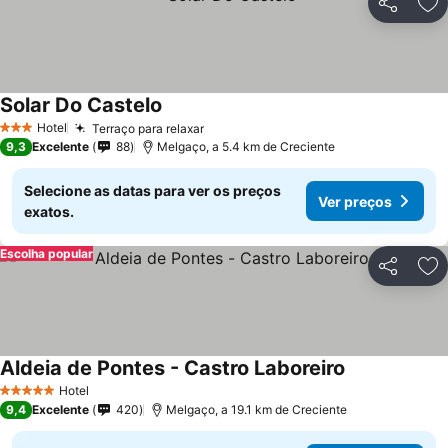
Partilhar
Ad
Solar Do Castelo
Hotel
Terraço para relaxar
3 Estrelas
9,3
Excelente
88
Melgaço, a 5.4 km de Creciente
Selecione as datas para ver os preços
Ver preços
exatos.
Escolha popular
Partilhar
Ad
Aldeia de Pontes - Castro Laboreiro
Hotel
5 Estrelas
9,4
Excelente
420
Melgaço, a 19.1 km de Creciente