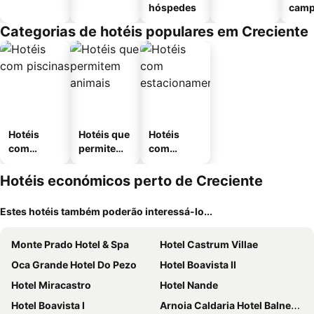
hóspedes
cam
Categorias de hotéis populares em Creciente
Hotéis
Hotéis que
Hotéis
com
permitem
com
piscinas
animais
estaciona
mento
Hotéis económicos perto de Creciente
Estes hotéis também poderão interessá-lo...
Monte Prado Hotel & Spa
Hotel Castrum Villae
Oca Grande Hotel Do Pezo
Hotel Boavista II
Hotel Miracastro
Hotel Nande
Hotel Boavista I
Arnoia Caldaria Hotel Balneario