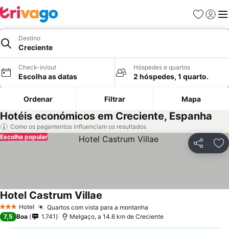
Favoritos
Iniciar
Me
Destino
Creciente
Check-in/out
Hóspedes e quartos
Escolha as datas
2 hóspedes, 1 quarto.
Ordenar
Filtrar
Mapa
Hotéis económicos em Creciente, Espanha
Como os pagamentos influenciam os resultados
Escolha popular
Partilhar
Ad
Hotel Castrum Villae
Hotel
Quartos com vista para a montanha
3 Estrelas
7,5
Boa
1.741
Melgaço, a 14.6 km de Creciente