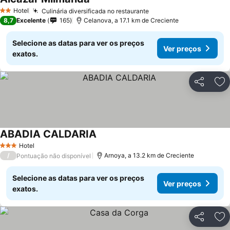
Hotel
Culinária diversificada no restaurante
2 Estrelas
8,7
Excelente
165
Celanova, a 17.1 km de Creciente
Selecione as datas para ver os preços
Ver preços
exatos.
Partilhar
Ad
ABADIA CALDARIA
Hotel
3 Estrelas
/
Arnoya, a 13.2 km de Creciente
Pontuação não disponível
Selecione as datas para ver os preços
Ver preços
exatos.
Partilhar
Ad