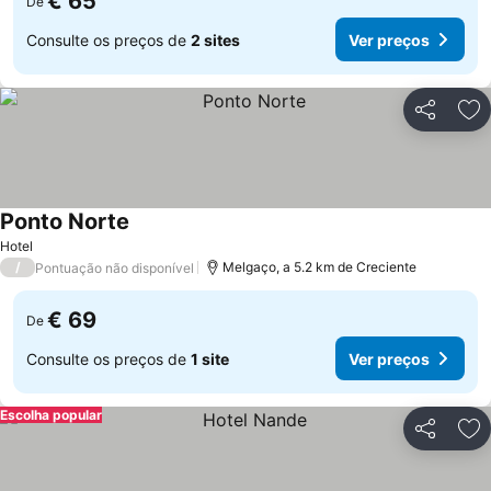
€ 65
De
Consulte os preços de
2 sites
Ver preços
Partilhar
Ad
Ponto Norte
Hotel
/
Melgaço, a 5.2 km de Creciente
Pontuação não disponível
€ 69
De
Consulte os preços de
1 site
Ver preços
Escolha popular
Partilhar
Ad