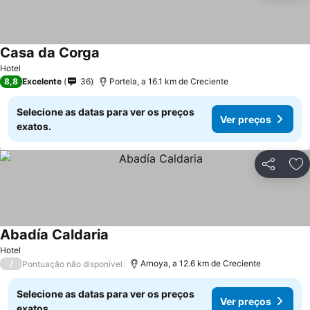
Casa da Corga
Hotel
8,8
Excelente
36
Portela, a 16.1 km de Creciente
Selecione as datas para ver os preços
Ver preços
exatos.
Partilhar
Ad
Abadía Caldaria
Hotel
/
Arnoya, a 12.6 km de Creciente
Pontuação não disponível
Selecione as datas para ver os preços
Ver preços
exatos.