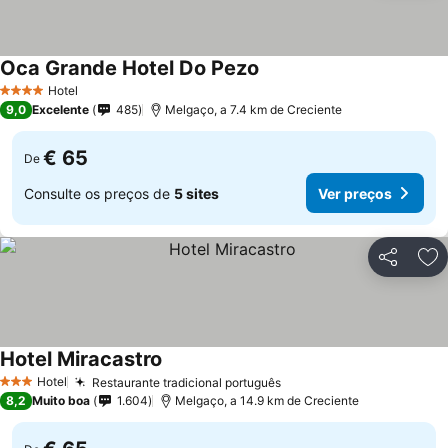
Oca Grande Hotel Do Pezo
Hotel
4 Estrelas
9,0
Excelente
485
Melgaço, a 7.4 km de Creciente
€ 65
De
Consulte os preços de
5 sites
Ver preços
Partilhar
Ad
Hotel Miracastro
Hotel
Restaurante tradicional português
3 Estrelas
8,2
Muito boa
1.604
Melgaço, a 14.9 km de Creciente