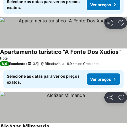
Selecione as datas para ver os preços
Ver preços
exatos.
Partilhar
Ad
Apartamento turístico "A Fonte Dos Xudíos"
Hotel
8,9
Excelente
32
Ribadavia, a 16.9 km de Creciente
Selecione as datas para ver os preços
Ver preços
exatos.
Partilhar
Ad
Alcázar Milmanda