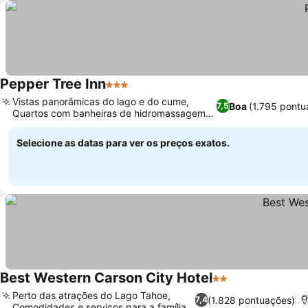
Pepper Tree Inn
3 Estrelas
Vistas panorâmicas do lago e do cume,
Boa
(1.795 pontu
7,5
Quartos com banheiras de hidromassagem
privativas
Selecione as datas para ver os preços exatos.
Best Western Carson City Hotel
2 Estrelas
Perto das atrações do Lago Tahoe,
(1.828 pontuações)
7,4
Comodidades e serviços para a família