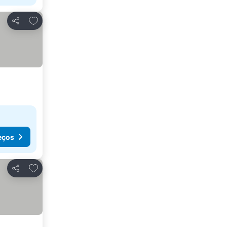
Adicionar aos favoritos
Partilhar
eços
Adicionar aos favoritos
Partilhar