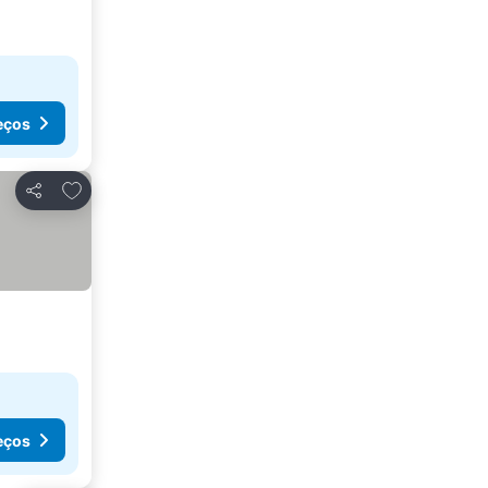
eços
Adicionar aos favoritos
Partilhar
eços