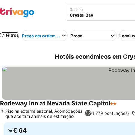
Destino
Filtros
Preço em ordem crescente
Preço
Localiz
Hotéis económicos em Crys
Rodeway Inn at Nevada State Capitol
2 Estrelas
Piscina externa sazonal, Acomodações
(1.779 pontuações)
5,7
que aceitam animais de estimação
€ 64
De