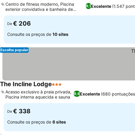
Centro de fitness moderno, Piscina
Excelente
(1.547 pon
9,1
exterior convidativa e banheira de
hidromassagem
€ 206
De
Consulte os preços de
10 sites
Escolha popular
The Incline Lodge
3 Estrelas
Acesso exclusivo à praia privada,
Excelente
(680 pontuações
9,6
Piscina interna aquecida e sauna
€ 338
De
Consulte os preços de
6 sites