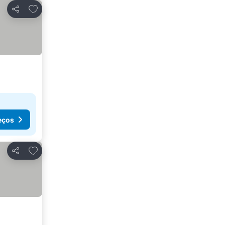
Adicionar aos favoritos
Partilhar
eços
Adicionar aos favoritos
Partilhar