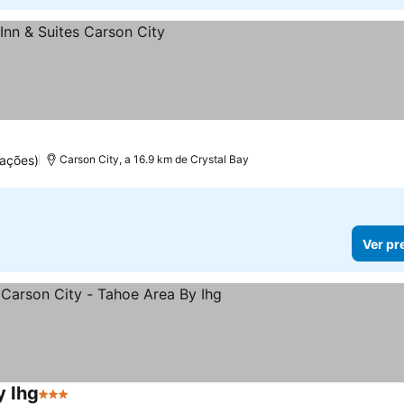
uações)
Carson City, a 16.9 km de Crystal Bay
Ver pr
y Ihg
3 Estrelas