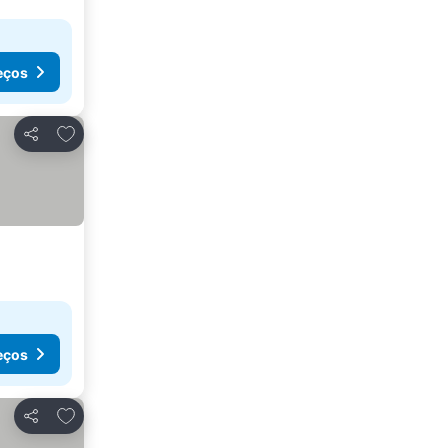
eços
Adicionar aos favoritos
Partilhar
eços
Adicionar aos favoritos
Partilhar