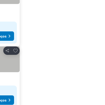
eços
Adicionar aos favoritos
Partilhar
eços