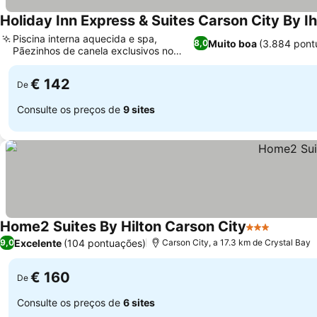
Holiday Inn Express & Suites Carson City By I
Piscina interna aquecida e spa,
Muito boa
(3.884 pont
8,0
Pãezinhos de canela exclusivos no
café da manhã
€ 142
De
Consulte os preços de
9 sites
Home2 Suites By Hilton Carson City
3 Estrelas
Excelente
(104 pontuações)
9,0
Carson City, a 17.3 km de Crystal Bay
€ 160
De
Consulte os preços de
6 sites