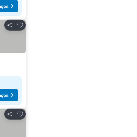
eços
Adicionar aos favoritos
Partilhar
eços
Adicionar aos favoritos
Partilhar