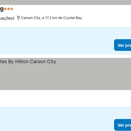
hg
3 Estrelas
uações)
Carson City, a 17.2 km de Crystal Bay
Ver pr
Ver pr