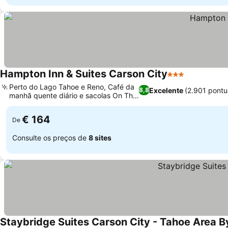
Hampton Inn & Suites Carson City
3 Estrelas
Perto do Lago Tahoe e Reno, Café da
Excelente
(2.901 pont
8,8
manhã quente diário e sacolas On The
Run
€ 164
De
Consulte os preços de
8 sites
Staybridge Suites Carson City - Tahoe Area B