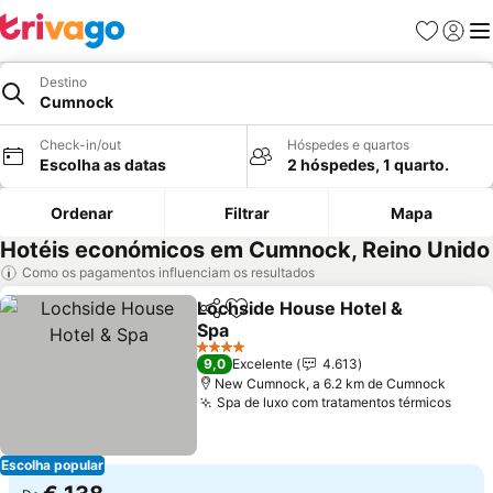
Favoritos
Iniciar
Me
Destino
Cumnock
Check-in/out
Hóspedes e quartos
Escolha as datas
2 hóspedes, 1 quarto.
Ordenar
Filtrar
Mapa
Hotéis económicos em Cumnock, Reino Unido
Como os pagamentos influenciam os resultados
Lochside House Hotel &
Partilhar
Adicionar aos favoritos
Spa
4 Estrelas
9,0
Excelente
4.613
New Cumnock, a 6.2 km de Cumnock
Spa de luxo com tratamentos térmicos
Escolha popular