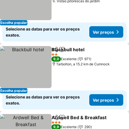
Vistas pitorescas do jardim
Escolha popular
Selecione as datas para ver os preços
Ver preços
exatos.
Blackbull hotel
Partilhar
Adicionar aos favoritos
2 Estrelas
9,0
Excelente
971
Tarbolton, a 15.2 km de Cumnock
Escolha popular
Selecione as datas para ver os preços
Ver preços
exatos.
Ardwell Bed & Breakfast
Partilhar
Adicionar aos favoritos
3 Estrelas
9,9
Excelente
290