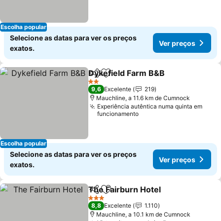
Escolha popular
Selecione as datas para ver os preços
Ver preços
exatos.
Dykefield Farm B&B
Partilhar
Adicionar aos favoritos
2 Estrelas
9,6
Excelente
219
Mauchline, a 11.6 km de Cumnock
Experiência autêntica numa quinta em
funcionamento
Escolha popular
Selecione as datas para ver os preços
Ver preços
exatos.
The Fairburn Hotel
Partilhar
Adicionar aos favoritos
3 Estrelas
8,8
Excelente
1.110
Mauchline, a 10.1 km de Cumnock