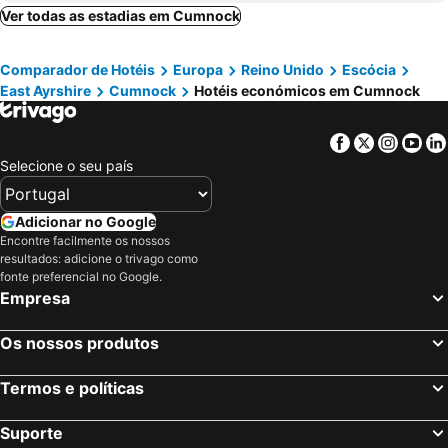
Ver todas as estadias em Cumnock
Comparador de Hotéis
Europa
Reino Unido
Escócia
East Ayrshire
Cumnock
Hotéis económicos em Cumnock
Facebook
Twitter
Insta
Yo
Selecione o seu país
Adicionar no Google
Encontre facilmente os nossos
resultados: adicione o trivago como
fonte preferencial no Google.
Empresa
Os nossos produtos
Termos e políticas
Suporte