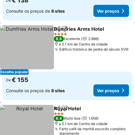
€ 138
De
Consulte os preços de
8 sites
Ver preços
Dumfries Arms Hotel
Partilhar
Adicionar aos favoritos
4 Estrelas
8,6
Excelente
2.886
a 0.1 km de Centro da cidade
Edifício histórico de pedra do século XVIII
Escolha popular
€ 155
De
Consulte os preços de
8 sites
Ver preços
Royal Hotel
Partilhar
Adicionar aos favoritos
3 Estrelas
8,4
Muito boa
1.656
a 0.1 km de Centro da cidade
Farto café da manhã escocês completo
diariamente