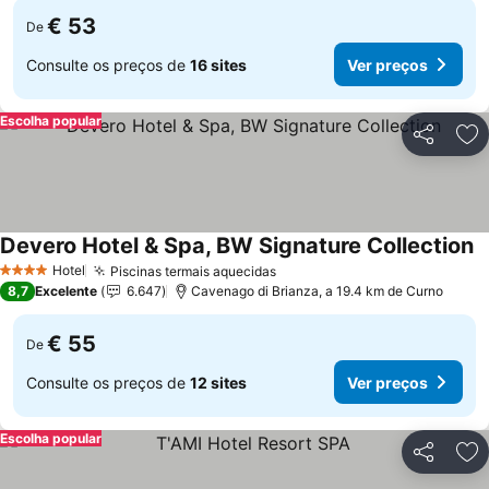
€ 53
De
Consulte os preços de
16 sites
Ver preços
Escolha popular
Partilhar
Ad
Devero Hotel & Spa, BW Signature Collection
Hotel
Piscinas termais aquecidas
4 Estrelas
8,7
Excelente
6.647
Cavenago di Brianza, a 19.4 km de Curno
€ 55
De
Consulte os preços de
12 sites
Ver preços
Escolha popular
Partilhar
Ad