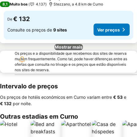
4 Estrelas
8,1
Muito boa
4.137
Stezzano, a 4.8 km de Curno
€ 132
De
Consulte os preços de
9 sites
Ver preços
Mostrar mais
Os preços e a disponibilidade que recebemos dos sites de reserva
mudam frequentemente. Como tal, pode haver diferenças entre as
ofertas que consulta no trivago e os preços que estão disponíveis
nos sites de reserva.
Intervalo de preços
Os preços de hotéis económicos em Curno variam entre
‎€ 53
e
‎€ 132
por noite.
Outras estadias em Curno