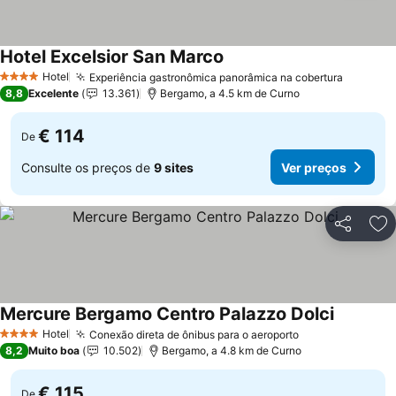
Hotel Excelsior San Marco
Hotel
Experiência gastronômica panorâmica na cobertura
4 Estrelas
8,8
Excelente
13.361
Bergamo, a 4.5 km de Curno
€ 114
De
Consulte os preços de
9 sites
Ver preços
Partilhar
Ad
Mercure Bergamo Centro Palazzo Dolci
Hotel
Conexão direta de ônibus para o aeroporto
4 Estrelas
8,2
Muito boa
10.502
Bergamo, a 4.8 km de Curno
€ 115
De