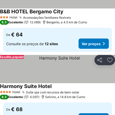
B&B HOTEL Bergamo City
Hotel
Acomodações familiares flexíveis
3 Estrelas
8,5
Excelente
12.489
Bergamo, a 4.5 km de Curno
€ 64
De
Consulte os preços de
12 sites
Ver preços
Escolha popular
Partilhar
Ad
Harmony Suite Hotel
Hotel
Suíte spa com recursos de bem-estar
4 Estrelas
8,5
Excelente
4.097
Selvino, a 14.8 km de Curno
€ 68
De