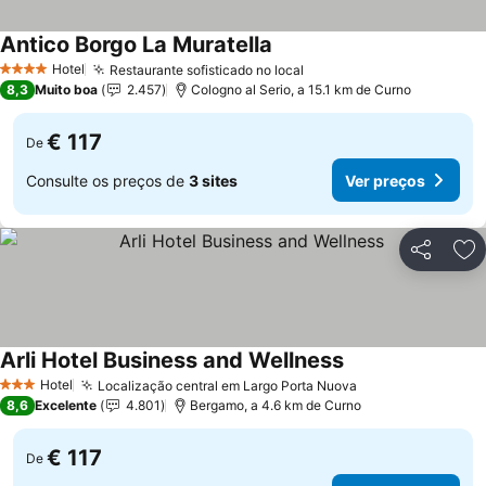
Antico Borgo La Muratella
Hotel
Restaurante sofisticado no local
4 Estrelas
8,3
Muito boa
2.457
Cologno al Serio, a 15.1 km de Curno
€ 117
De
Consulte os preços de
3 sites
Ver preços
Partilhar
Ad
Arli Hotel Business and Wellness
Hotel
Localização central em Largo Porta Nuova
3 Estrelas
8,6
Excelente
4.801
Bergamo, a 4.6 km de Curno
€ 117
De