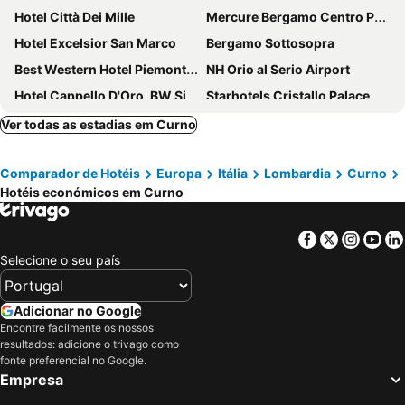
Hotel Città Dei Mille
Mercure Bergamo Centro Palazzo Dolci
Hotel Excelsior San Marco
Bergamo Sottosopra
Best Western Hotel Piemontese
NH Orio al Serio Airport
Hotel Cappello D'Oro, BW Signature Collection
Starhotels Cristallo Palace
Palazzo Santo Spirito
Mercure Bergamo Aeroporto
Ver todas as estadias em Curno
Stay Bergamo
Airport Hotel Bergamo
Comparador de Hotéis
Europa
Itália
Lombardia
Curno
Bes Hotel Bergamo West
Arli Hotel Business and Wellness
Hotéis económicos em Curno
La Castellana
Hotel Winter Garden
Albergo 900
Ciccio Bed & Breakfast
Facebook
Twitter
Insta
Yo
Art & Hotel
Devero Hotel & Spa, BW Signature Collection
Selecione o seu país
Villa Appiani
Life Hotel
Casa Mario Lupo
Hotel La Quercia
Adicionar no Google
Encontre facilmente os nossos
Country Hotel Castelbarco
AS Hotel Cambiago
resultados: adicione o trivago como
Il Sole
Hotel San Giorgio
fonte preferencial no Google.
Empresa
Art & Hotel
57 Reshotel Orio