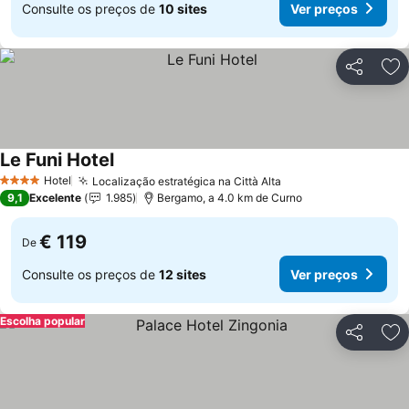
Consulte os preços de
10 sites
Ver preços
Partilhar
Ad
Le Funi Hotel
Hotel
Localização estratégica na Città Alta
4 Estrelas
9,1
Excelente
1.985
Bergamo, a 4.0 km de Curno
€ 119
De
Consulte os preços de
12 sites
Ver preços
Escolha popular
Partilhar
Ad