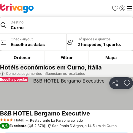
Favoritos
Iniciar
Me
Destino
Curno
Check-in/out
Hóspedes e quartos
Escolha as datas
2 hóspedes, 1 quarto.
Ordenar
Filtrar
Mapa
Hotéis económicos em Curno, Itália
Como os pagamentos influenciam os resultados
Escolha popular
Partilhar
Ad
B&B HOTEL Bergamo Executive
Hotel
Restaurante La Faraona ao lado
4 Estrelas
8,6
Excelente
2.379
San Paolo D'Argon, a 14.5 km de Curno