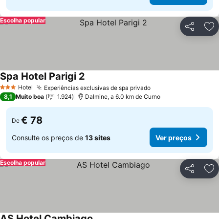
Escolha popular
Partilhar
Ad
Spa Hotel Parigi 2
Hotel
Experiências exclusivas de spa privado
3 Estrelas
8,1
Muito boa
1.924
Dalmine, a 6.0 km de Curno
€ 78
De
Consulte os preços de
13 sites
Ver preços
Escolha popular
Partilhar
Ad
AS Hotel Cambiago