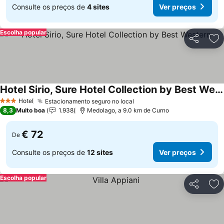
Consulte os preços de
4 sites
Ver preços
Escolha popular
Partilhar
Ad
Hotel Sirio, Sure Hotel Collection by Best Western
Hotel
Estacionamento seguro no local
3 Estrelas
8,3
Muito boa
1.938
Medolago, a 9.0 km de Curno
€ 72
De
Consulte os preços de
12 sites
Ver preços
Escolha popular
Partilhar
Ad