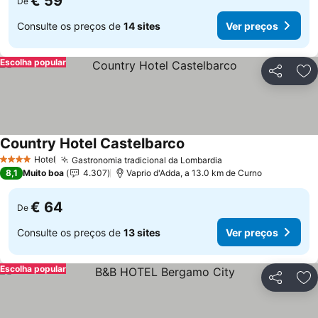
€ 59
De
Consulte os preços de
14 sites
Ver preços
Escolha popular
Partilhar
Ad
Country Hotel Castelbarco
Hotel
Gastronomia tradicional da Lombardia
4 Estrelas
8,1
Muito boa
4.307
Vaprio d'Adda, a 13.0 km de Curno
€ 64
De
Consulte os preços de
13 sites
Ver preços
Escolha popular
Partilhar
Ad