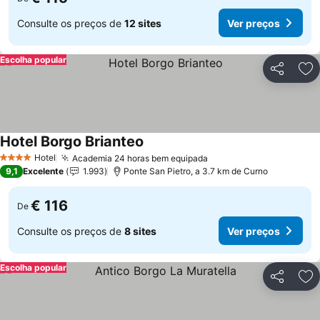
Consulte os preços de
12 sites
Ver preços
Escolha popular
Partilhar
Ad
Hotel Borgo Brianteo
Hotel
Academia 24 horas bem equipada
4 Estrelas
9,1
Excelente
1.993
Ponte San Pietro, a 3.7 km de Curno
€ 116
De
Consulte os preços de
8 sites
Ver preços
Escolha popular
Partilhar
Ad