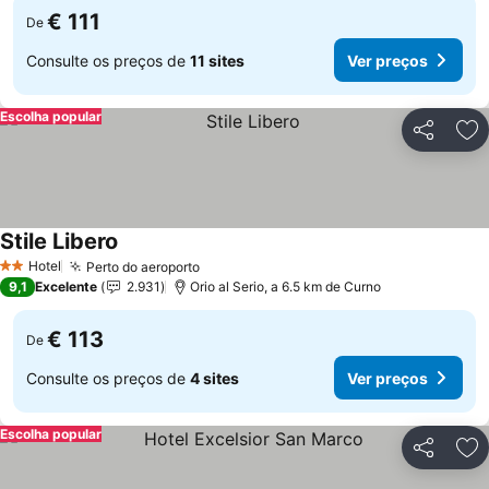
€ 111
De
Consulte os preços de
11 sites
Ver preços
Escolha popular
Partilhar
Ad
Stile Libero
Hotel
Perto do aeroporto
2 Estrelas
9,1
Excelente
2.931
Orio al Serio, a 6.5 km de Curno
€ 113
De
Consulte os preços de
4 sites
Ver preços
Escolha popular
Partilhar
Ad