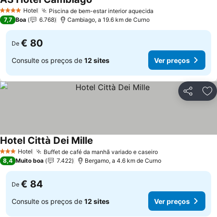
Hotel
Piscina de bem-estar interior aquecida
4 Estrelas
7,7
Boa
6.768
Cambiago, a 19.6 km de Curno
€ 80
De
Consulte os preços de
12 sites
Ver preços
Partilhar
Ad
Hotel Città Dei Mille
Hotel
Buffet de café da manhã variado e caseiro
3 Estrelas
8,4
Muito boa
7.422
Bergamo, a 4.6 km de Curno
€ 84
De
Consulte os preços de
12 sites
Ver preços