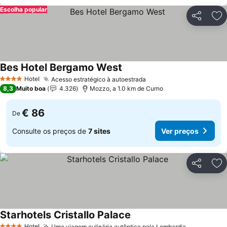
Escolha popular
Partilhar
Ad
Bes Hotel Bergamo West
Hotel
Acesso estratégico à autoestrada
4 Estrelas
8,3
Muito boa
4.326
Mozzo, a 1.0 km de Curno
€ 86
De
Consulte os preços de
7 sites
Ver preços
Partilhar
Ad
Starhotels Cristallo Palace
Hotel
Uma viagem culinária autêntica pela Lombardia