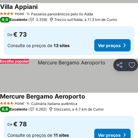
Villa Appiani
Hotel
Passeios panorâmicos pelo rio Adda
4 Estrelas
9,0
Excelente
3.359
Trezzo sull'Adda, a 11.3 km de Curno
€ 73
De
Consulte os preços de
13 sites
Ver preços
Escolha popular
Partilhar
Ad
Mercure Bergamo Aeroporto
Hotel
Culinária italiana autêntica
4 Estrelas
8,6
Excelente
6.262
Stezzano, a 4.7 km de Curno
€ 78
De
Consulte os preços de
11 sites
Ver preços