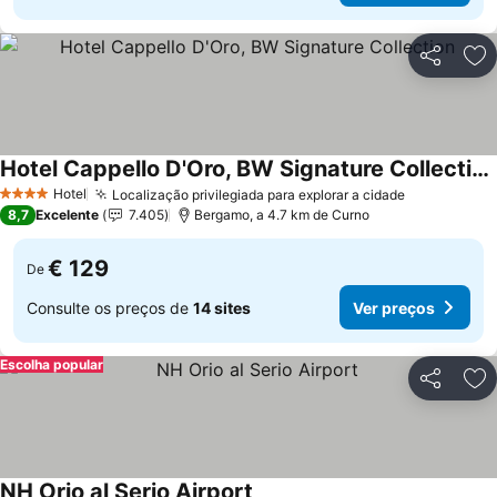
Partilhar
Ad
Hotel Cappello D'Oro, BW Signature Collection
Hotel
Localização privilegiada para explorar a cidade
4 Estrelas
8,7
Excelente
7.405
Bergamo, a 4.7 km de Curno
€ 129
De
Consulte os preços de
14 sites
Ver preços
Escolha popular
Partilhar
Ad
NH Orio al Serio Airport