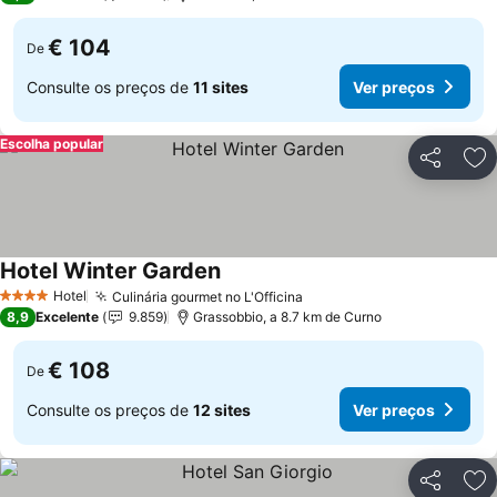
€ 104
De
Consulte os preços de
11 sites
Ver preços
Escolha popular
Partilhar
Ad
Hotel Winter Garden
Hotel
Culinária gourmet no L'Officina
4 Estrelas
8,9
Excelente
9.859
Grassobbio, a 8.7 km de Curno
€ 108
De
Consulte os preços de
12 sites
Ver preços
Partilhar
Ad