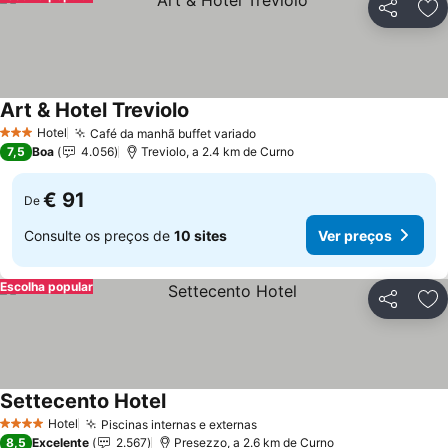
Partilhar
Ad
Art & Hotel Treviolo
Hotel
Café da manhã buffet variado
3 Estrelas
7,5
Boa
4.056
Treviolo, a 2.4 km de Curno
€ 91
De
Consulte os preços de
10 sites
Ver preços
Escolha popular
Partilhar
Ad
Settecento Hotel
Hotel
Piscinas internas e externas
4 Estrelas
8,5
Excelente
2.567
Presezzo, a 2.6 km de Curno