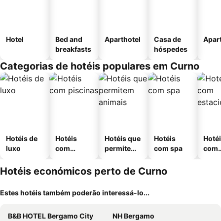
Hotel
Bed and
Aparthotel
Casa de
Apar
breakfasts
hóspedes
Categorias de hotéis populares em Curno
Hotéis de
Hotéis
Hotéis que
Hotéis
Hoté
luxo
com
permitem
com spa
com
piscinas
animais
esta
ment
Hotéis económicos perto de Curno
Estes hotéis também poderão interessá-lo...
B&B HOTEL Bergamo City
NH Bergamo