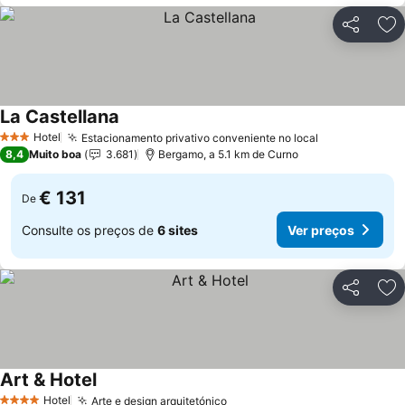
Partilhar
Ad
La Castellana
Hotel
Estacionamento privativo conveniente no local
3 Estrelas
8,4
Muito boa
3.681
Bergamo, a 5.1 km de Curno
€ 131
De
Consulte os preços de
6 sites
Ver preços
Partilhar
Ad
Art & Hotel
Hotel
Arte e design arquitetónico