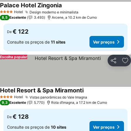
Palace Hotel Zingonia
Hotel
Design moderno e minimalista
4 Estrelas
8,5
Excelente
3.493
Arcene, a 10.2 km de Curno
€ 122
De
Consulte os preços de
11 sites
Ver preços
Escolha popular
Partilhar
Ad
Hotel Resort & Spa Miramonti
Hotel
Vistas panorâmicas do Vale Imagna
4 Estrelas
9,3
Excelente
5.770
Rota d’Imagna, a 17.2 km de Curno
€ 128
De
Consulte os preços de
10 sites
Ver preços