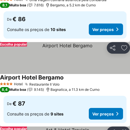
4 Estrelas
8,1
Muito boa
7.616
Bergamo, a 5.2 km de Curno
€ 86
De
Consulte os preços de
10 sites
Ver preços
Escolha popular
Partilhar
Ad
Airport Hotel Bergamo
Hotel
Restaurante Il Volo
4 Estrelas
8,4
Muito boa
9.145
Bagnatica, a 11.3 km de Curno
€ 87
De
Consulte os preços de
9 sites
Ver preços
Escolha popular