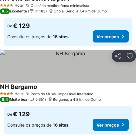
Hotel
Culinária mediterrânea minimalista
4 Estrelas
8,5
Excelente
11.183
Orio al Serio, a 7.4 km de Curno
€ 129
De
Consulte os preços de
15 sites
Ver preços
Partilhar
Ad
NH Bergamo
Hotel
Perto do Museu Impossível Interativo
4 Estrelas
8,4
Muito boa
5.651
Bergamo, a 4.8 km de Curno
€ 129
De
Consulte os preços de
16 sites
Ver preços