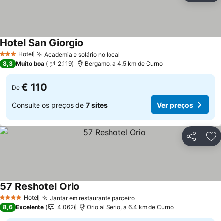
Hotel San Giorgio
Hotel
Academia e solário no local
3 Estrelas
8,3
Muito boa
2.119
Bergamo, a 4.5 km de Curno
€ 110
De
Consulte os preços de
7 sites
Ver preços
Partilhar
Ad
57 Reshotel Orio
Hotel
Jantar em restaurante parceiro
4 Estrelas
8,6
Excelente
4.062
Orio al Serio, a 6.4 km de Curno