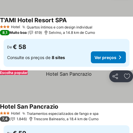
T'AMI Hotel Resort SPA
Hotel
Quartos íntimos e com design individual
3 Estrelas
8,1
Muito boa
619
Selvino, a 14.8 km de Curno
€ 58
De
Consulte os preços de
8 sites
Ver preços
Escolha popular
Partilhar
Ad
Hotel San Pancrazio
Hotel
Tratamentos especializados de fango e spa
3 Estrelas
7,4
1.846
Trescore Balneario, a 18.4 km de Curno