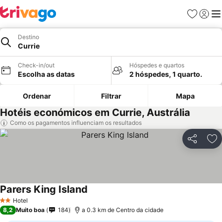
Favoritos
Iniciar
Me
Destino
Currie
Check-in/out
Hóspedes e quartos
Escolha as datas
2 hóspedes, 1 quarto.
Ordenar
Filtrar
Mapa
Hotéis económicos em Currie, Austrália
Como os pagamentos influenciam os resultados
Partilhar
Ad
Parers King Island
Ver preços
Hotel
2 Estrelas
8,2
Muito boa
184
a 0.3 km de Centro da cidade