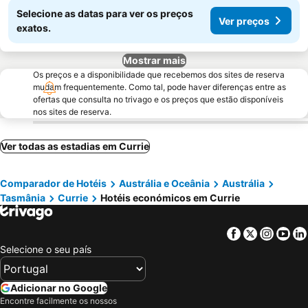
Selecione as datas para ver os preços
Ver preços
exatos.
Mostrar mais
Os preços e a disponibilidade que recebemos dos sites de reserva
mudam frequentemente. Como tal, pode haver diferenças entre as
ofertas que consulta no trivago e os preços que estão disponíveis
nos sites de reserva.
Ver todas as estadias em Currie
Comparador de Hotéis
Austrália e Oceânia
Austrália
Tasmânia
Currie
Hotéis económicos em Currie
Facebook
Twitter
Insta
Yo
Selecione o seu país
Adicionar no Google
Encontre facilmente os nossos