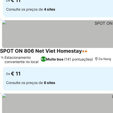
€ 11
De
Consulte os preços de
4 sites
SPOT ON 806 Net Viet Homestay
2 Estrelas
Estacionamento
Muito boa
(141 pontuações)
8,0
Da Nang
conveniente no local
€ 11
De
Consulte os preços de
6 sites