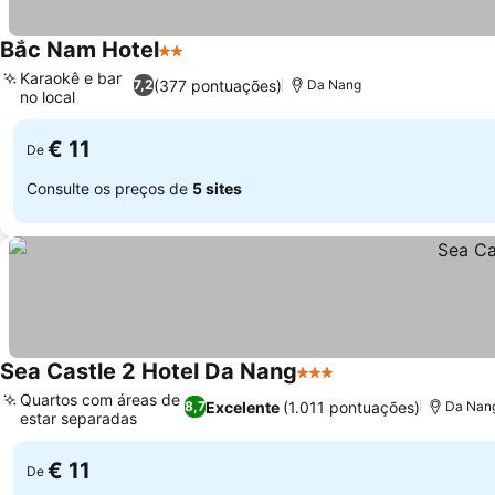
Bắc Nam Hotel
2 Estrelas
Karaokê e bar
(377 pontuações)
7,2
Da Nang
no local
€ 11
De
Consulte os preços de
5 sites
Sea Castle 2 Hotel Da Nang
3 Estrelas
Quartos com áreas de
Excelente
(1.011 pontuações)
8,7
Da Nan
estar separadas
€ 11
De