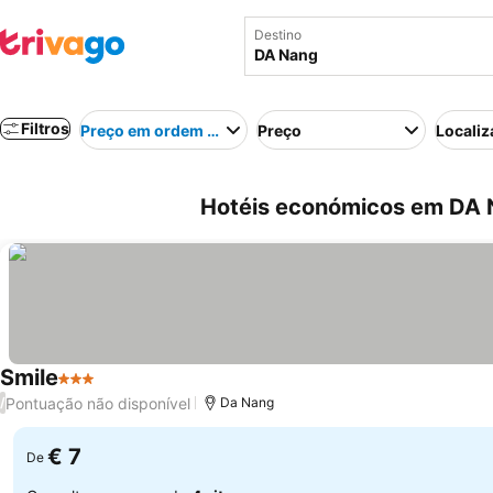
Destino
Filtros
Preço em ordem crescente
Preço
Localiz
Hotéis económicos em DA 
Smile
3 Estrelas
Pontuação não disponível
/
Da Nang
€ 7
De