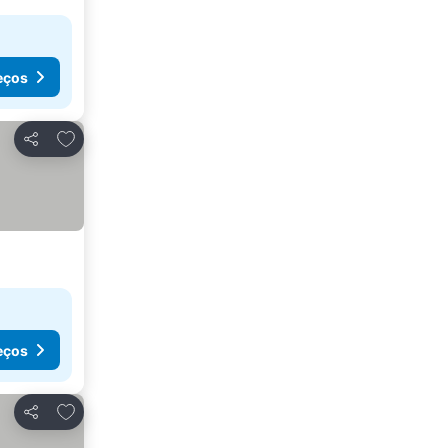
eços
Adicionar aos favoritos
Partilhar
eços
Adicionar aos favoritos
Partilhar