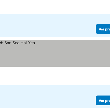
Ver pr
Ver pr