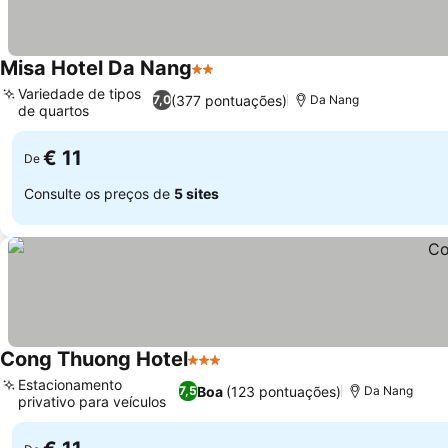
Misa Hotel Da Nang
2 Estrelas
Variedade de tipos
(377 pontuações)
7,0
Da Nang
de quartos
€ 11
De
Consulte os preços de
5 sites
Cong Thuong Hotel
3 Estrelas
Estacionamento
Boa
(123 pontuações)
7,5
Da Nang
privativo para veículos