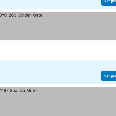
Ver pr
Ver pr