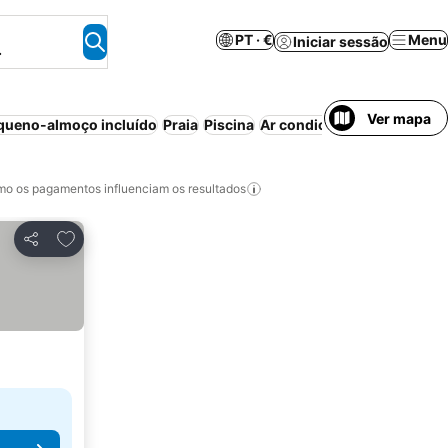
PT · €
Menu
Iniciar sessão
.
Ver mapa
queno-almoço incluído
Praia
Piscina
Ar condicionado
Resort
Wi
o os pagamentos influenciam os resultados
Adicionar aos favoritos
Partilhar