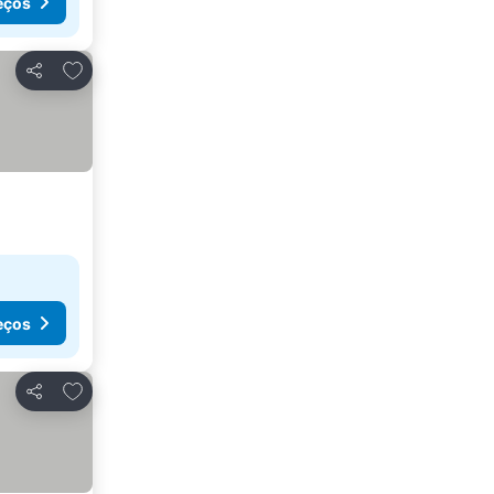
eços
Adicionar aos favoritos
Partilhar
eços
Adicionar aos favoritos
Partilhar