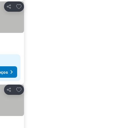
Adicionar aos favoritos
Partilhar
eços
Adicionar aos favoritos
Partilhar