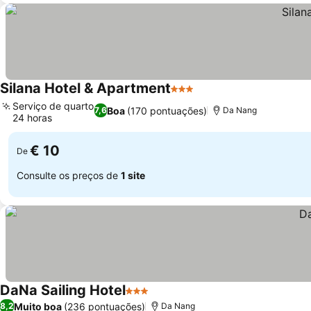
Silana Hotel & Apartment
3 Estrelas
Serviço de quarto
Boa
(170 pontuações)
7,6
Da Nang
24 horas
€ 10
De
Consulte os preços de
1 site
DaNa Sailing Hotel
3 Estrelas
Muito boa
(236 pontuações)
8,2
Da Nang