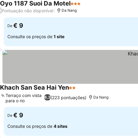
Oyo 1187 Suoi Da Motel
3 Estrelas
Pontuação não disponível
/
Da Nang
€ 9
De
Consulte os preços de
1 site
Khach San Sea Hai Yen
2 Estrelas
Terraço com vista
(223 pontuações)
6,3
Da Nang
para o rio
€ 9
De
Consulte os preços de
4 sites