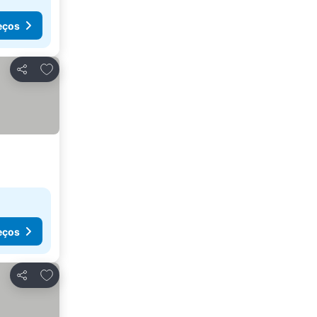
eços
Adicionar aos favoritos
Partilhar
eços
Adicionar aos favoritos
Partilhar