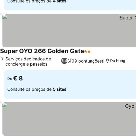
Consulte os preços de
4 sites
Super OYO 266 Golden Gate
2 Estrelas
Serviços dedicados de
(499 pontuações)
5,4
Da Nang
concierge e passeios
€ 8
De
Consulte os preços de
5 sites