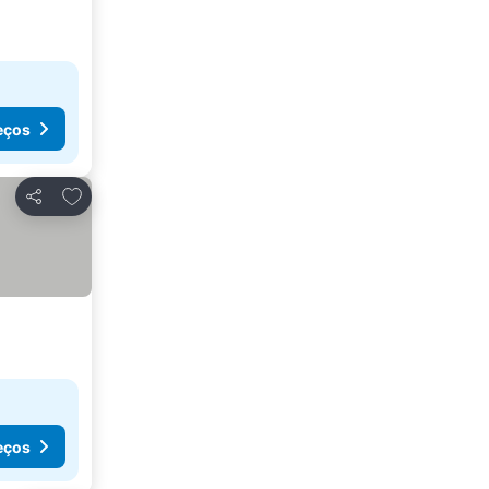
eços
Adicionar aos favoritos
Partilhar
eços