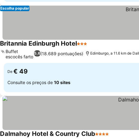
Escolha popular
Britannia Edinburgh Hotel
3 Estrelas
Ver preços
Buffet
(18.689 pontuações)
5,6
Edimburgo, a 11.6 km de Dal
escocês farto
Ver preços
€ 49
De
Consulte os preços de
10 sites
Dalmahoy Hotel & Country Club
4 Estrelas
Ver preços