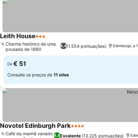
Leith House
3 Estrelas
Ver preços
Charme histórico de uma
(1.554 pontuações)
6,4
Edimburgo, a 1
pousada de 1880
Ver preços
€ 51
De
Consulte os preços de
11 sites
Novotel Edinburgh Park
4 Estrelas
Ver preços
Café da manhã variado
Excelente
(13.225 pontuações)
8,8
Edim