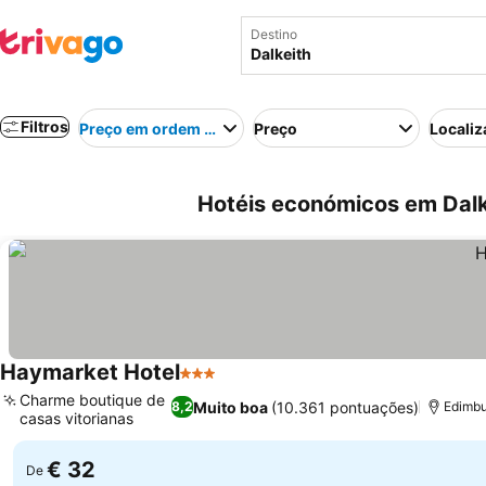
Destino
Filtros
Preço em ordem crescente
Preço
Localiz
Hotéis económicos em Dalk
Haymarket Hotel
3 Estrelas
Ver preços
Charme boutique de
Muito boa
(10.361 pontuações)
8,2
Edimbu
casas vitorianas
Ver preços
€ 32
De