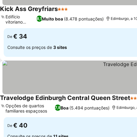
Kick Ass Greyfriars
3 Estrelas
Ver preços
Edifício
Muito boa
(8.478 pontuações)
8,1
Edimburgo, a 1
vitoriano
Ver preços
histórico
€ 34
De
Consulte os preços de
3 sites
Travelodge Edinburgh Central Queen Street
3 E
Opções de quartos
Boa
(5.494 pontuações)
7,8
Edimburgo, 
familiares espaçosos
Ver preços
€ 40
De
Consulte os preços de
11 sites