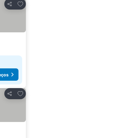
Adicionar aos favoritos
Partilhar
eços
Adicionar aos favoritos
Partilhar