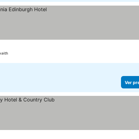
keith
Ver pr