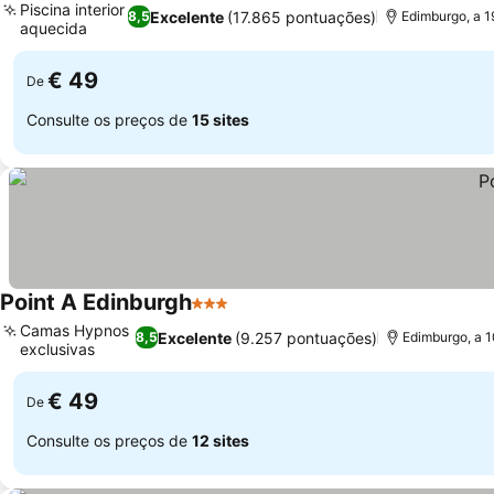
Piscina interior
Excelente
(17.865 pontuações)
8,5
Edimburgo, a 1
aquecida
Ver preços
€ 49
De
Consulte os preços de
15 sites
Point A Edinburgh
3 Estrelas
Ver preços
Camas Hypnos
Excelente
(9.257 pontuações)
8,5
Edimburgo, a 1
exclusivas
Ver preços
€ 49
De
Consulte os preços de
12 sites