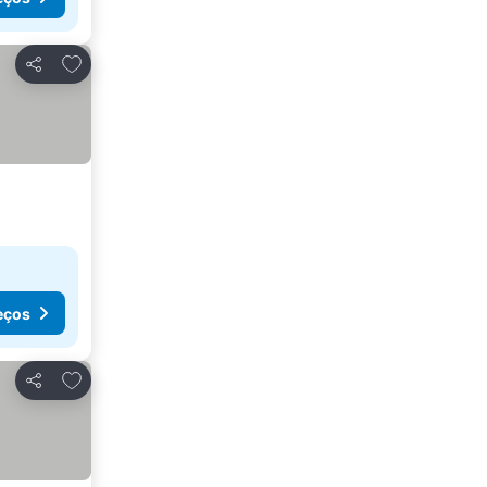
Adicionar aos favoritos
Partilhar
eços
Adicionar aos favoritos
Partilhar