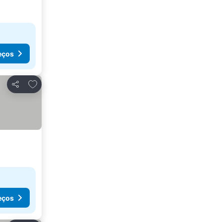
eços
Adicionar aos favoritos
Partilhar
eços