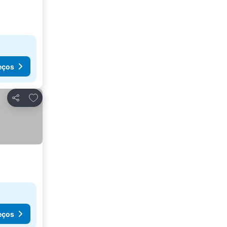
eços
Adicionar aos favoritos
Partilhar
eços