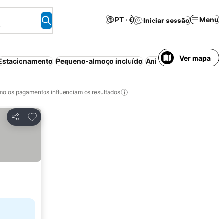
PT · €
Menu
Iniciar sessão
.
Ver mapa
Estacionamento
Pequeno-almoço incluído
Animais permitidos
C
o os pagamentos influenciam os resultados
Adicionar aos favoritos
Partilhar