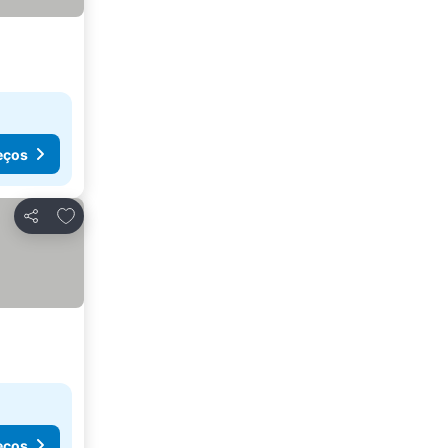
eços
Adicionar aos favoritos
Partilhar
eços