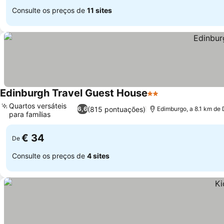
Consulte os preços de
11 sites
Edinburgh Travel Guest House
2 Estrelas
Ver preços
Quartos versáteis
(815 pontuações)
6,6
Edimburgo, a 8.1 km de 
para famílias
Ver preços
€ 34
De
Consulte os preços de
4 sites