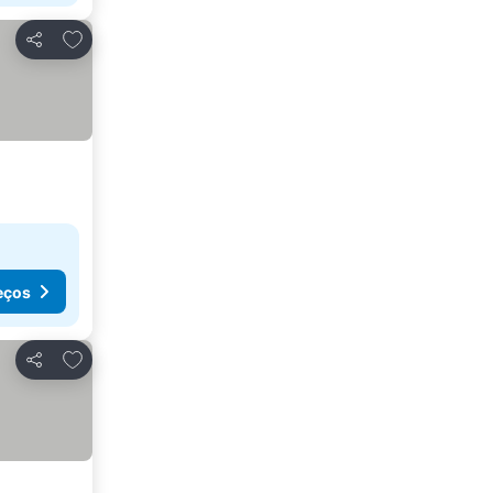
Adicionar aos favoritos
Partilhar
eços
Adicionar aos favoritos
Partilhar