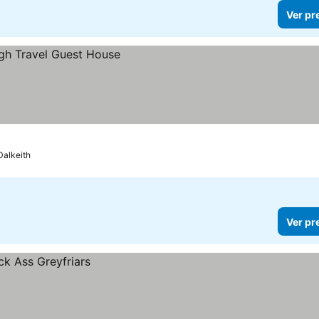
Ver pr
Dalkeith
Ver pr