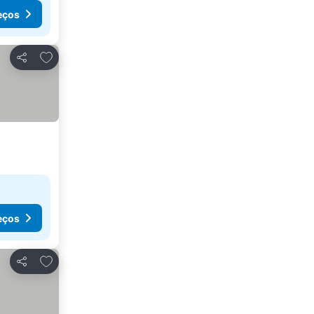
eços
Adicionar aos favoritos
Partilhar
eços
Adicionar aos favoritos
Partilhar