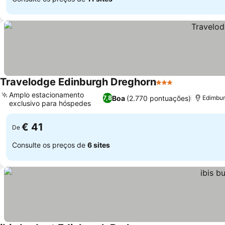
Travelodge Edinburgh Dreghorn
3 Estrelas
Ver preços
Amplo estacionamento
Boa
(2.770 pontuações)
7,8
Edimbur
exclusivo para hóspedes
Ver preços
€ 41
De
Consulte os preços de
6 sites