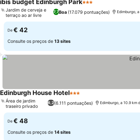
ibis budget Edinburgh Park
3 Estrelas
Ver preços
Jardim de cerveja e
Boa
(17.079 pontuações)
7,7
Edimburgo, a
terraço ao ar livre
Ver preços
€ 42
De
Consulte os preços de
13 sites
Edinburgh House Hotel
3 Estrelas
Ver preços
Área de jardim
(6.111 pontuações)
6,2
Edimburgo, a 10.9 km 
traseiro privado
Ver preços
€ 48
De
Consulte os preços de
14 sites