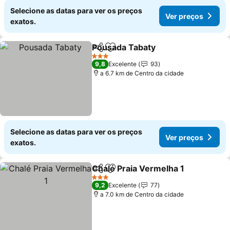
Selecione as datas para ver os preços
Ver preços
exatos.
Pousada Tabaty
Partilhar
Adicionar aos favoritos
Ver preço
3 Estrelas
9,8
Excelente
93
a 6.7 km de Centro da cidade
Selecione as datas para ver os preços
Ver preços
exatos.
Chalé Praia Vermelha 1
Partilhar
Adicionar aos favoritos
Ver
3 Estrelas
9,2
Excelente
77
a 7.0 km de Centro da cidade