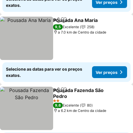
Ver preços
exatos.
Pousada Ana Maria
Partilhar
Adicionar aos favoritos
Ver pr
9,5
Excelente
258
a 7.0 km de Centro da cidade
Selecione as datas para ver os preços
Ver preços
exatos.
Pousada Fazenda São
Partilhar
Adicionar aos favoritos
Pedro
Ver preços
2 Estrelas
9,6
Excelente
80
a 6.2 km de Centro da cidade