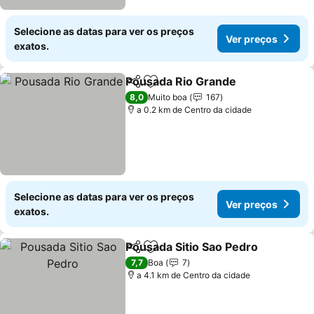
Selecione as datas para ver os preços
Ver preços
exatos.
Pousada Rio Grande
Partilhar
Adicionar aos favoritos
Ver p
8,0
Muito boa
167
a 0.2 km de Centro da cidade
Selecione as datas para ver os preços
Ver preços
exatos.
Pousada Sitio Sao Pedro
Partilhar
Adicionar aos favoritos
Ve
7,7
Boa
7
a 4.1 km de Centro da cidade