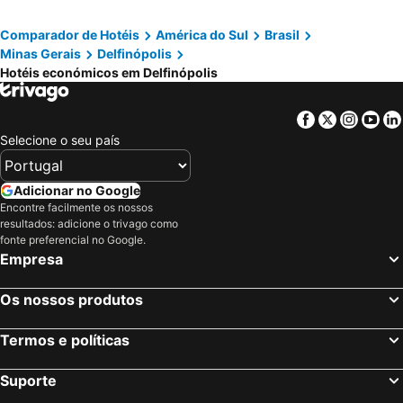
Comparador de Hotéis
América do Sul
Brasil
Minas Gerais
Delfinópolis
Hotéis económicos em Delfinópolis
Facebook
Twitter
Insta
Yo
Selecione o seu país
Adicionar no Google
Encontre facilmente os nossos
resultados: adicione o trivago como
fonte preferencial no Google.
Empresa
Os nossos produtos
Termos e políticas
Suporte