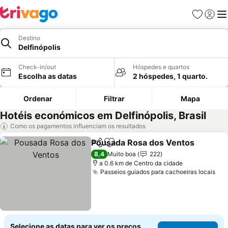
Favoritos
Iniciar
Me
Destino
Delfinópolis
Check-in/out
Hóspedes e quartos
Escolha as datas
2 hóspedes, 1 quarto.
Ordenar
Filtrar
Mapa
Hotéis económicos em Delfinópolis, Brasil
Como os pagamentos influenciam os resultados
Pousada Rosa dos Ventos
Partilhar
Adicionar aos favoritos
8,4
Muito boa
222
a 0.6 km de Centro da cidade
Passeios guiados para cachoeiras locais
Ver
Selecione as datas para ver os preços