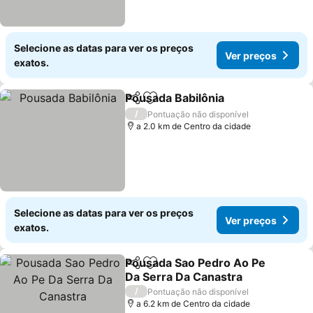
Selecione as datas para ver os preços
Ver preços
exatos.
Pousada Babilônia
Partilhar
Adicionar aos favoritos
Ver pre
/
Pontuação não disponível
a 2.0 km de Centro da cidade
Selecione as datas para ver os preços
Ver preços
exatos.
Pousada Sao Pedro Ao Pe
Partilhar
Adicionar aos favoritos
Da Serra Da Canastra
Ver preços
/
Pontuação não disponível
a 6.2 km de Centro da cidade